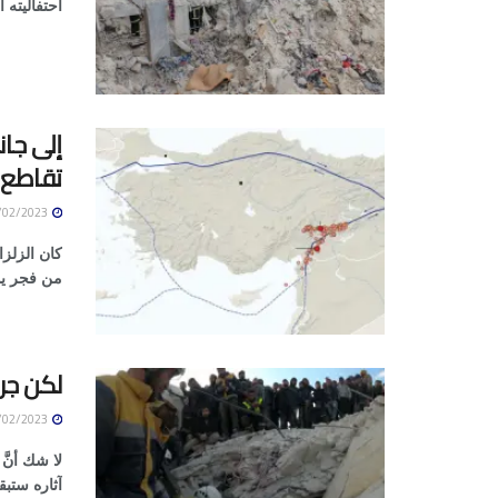
احتفاليته ا
إلى جان
تقاطع 
12/02/2023
كان الزلز
من فجر يوم 6 شباط أحد أعنف الزلازل 
لكن جرا
12/02/2023
لا شك أنَّ
آثاره ستبق