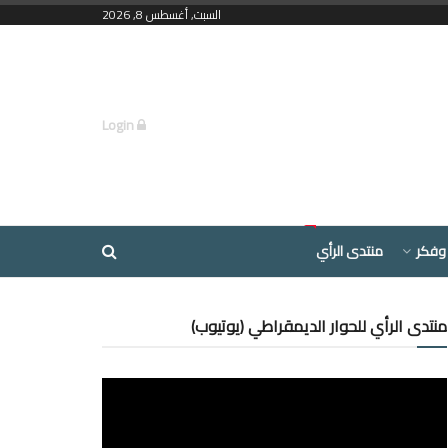
السبت, أغسطس 8, 2026
Login
وفكر
منتدى الرأي
منتدى الرأي للحوار الديمقراطي (يوتيوب)
مشغل
الفيديو