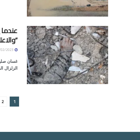
عندما ي
“والاعتب
12/02/2023
غسان صليبي
الزلزال ال
2
1