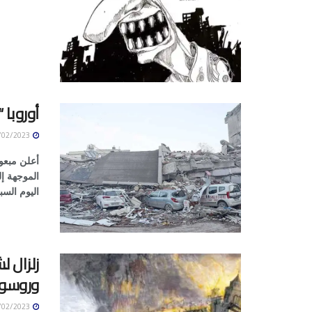
أوروبا 
12/02/2023
أعلن مبعو
الموجهة إ
اليوم السب
زلزال 
وروسو
12/02/2023