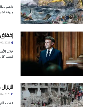
مدينة لشبو
إخفاق م
12/02/2023
خلال الأس
غضب كل من
الزلزال
12/02/2023
عقدت النية