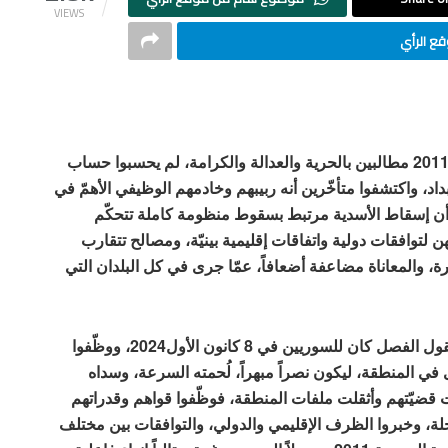
VIEWS
ع الرأي
عندما خرج السوريون ثائرين على نظام الأبدية في آذار 2011 مطالبين بالحرية والعدالة والكرامة، لم يحسبوا حساب
اد، واكتشفوا متأخّرين أنه ربيبهم وخادمهم الوظيفي الأهمّ في
 أن إسقاط الأسدية مرتبط بسقوط منظومة كاملة تتحكّم
 لتوافقات دولية واتفاقات إقليمية بينيّة، ومصالح تتقارب
بيرة، والمعاناة مضاعفة أضعافاً، عمّا جرى في كل البلدان التي
يُقال: إنها لعنة الجغرافيا.. ويقال: إنها حظوة التاريخ! والقول الفصل كان للسوريين في 8 كانون الأول2024، ووظّفوا
ى في المنطقة، ليكون نصراً مبهراً، لُحمته السرعة، وسداه
ت قضيّتهم وأثقلت ملفات المنطقة، فوظّفوا قواهم وقدراتهم
لة، وخبروا الظرف الإقليمي والدولي، والتوافقات بين مختلف