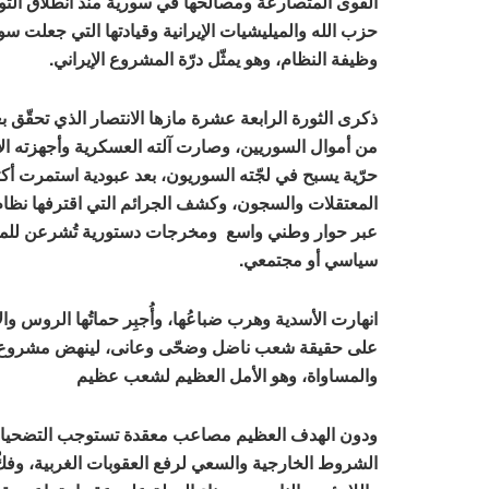
حزب الله والميليشيات الإيرانية وقيادتها التي جعلت سوري
وظيفة النظام، وهو يمثّل درّة المشروع الإيراني.
ذكرى الثورة الرابعة عشرة مازها الانتصار الذي تحقّق بعد
من أموال السوريين، وصارت آلته العسكرية وأجهزته الأمني
حرّية يسبح في لجّته السوريون، بعد عبودية استمرت أكث
المعتقلات والسجون، وكشف الجرائم التي اقترفها نظام
عبر حوار وطني واسع ومخرجات دستورية تُشرعن للمرحلة ا
سياسي أو مجتمعي.
انهارت الأسدية وهرب ضباعُها، وأُجبِر حماتُها الروس و
على حقيقة شعب ناضل وضحّى وعانى، لينهض مشروع سوري
والمساواة، وهو الأمل العظيم لشعب عظيم
ودون الهدف العظيم مصاعب معقدة تستوجب التضحيات، إ
الشروط الخارجية والسعي لرفع العقوبات الغربية، وفكّ 