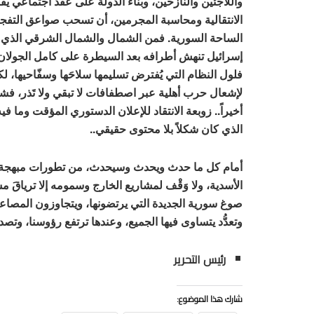
واللاجئين والنازحين، وبناء الدولة على عقد اجتماعي يقر
الانتقالية ومحاسبة المجرمين، أن تسحب صواعق التفجي
الساحة السورية. فمن الشمال والشمال الشرقي الذي لمّا
إسرائيل تنهش أطرافه بعد السيطرة على كامل الجولان،
فلول النظام التي يُفترض تسليمها سلاحَها وسفّاحيها، ل
لإشعال حرب أهلية عبر اصطفافات لا تبقي ولا تَذر، فشر
أخيراً.. زوبعة الانتقاد للإعلان الدستوري المؤقت وما ف
الذي كان شكلاً بلا محتوى حقيقي..
أمام كل ما حدث ويحدث وسيحدث، من تطورات مبهجة أو 
الأسدية، ولا وَقْف لمشاريع الخارج وسمومه إلا ترياقَ 
صوغ سورية الجديدة التي يرتضونها، ويتجاوزون المصاعب
وتعدُّد يتساوى فيها الجميع، وعندها ترتفع رؤوسنا، وتصد
رئيس التحرير
شارك هذا الموضوع: