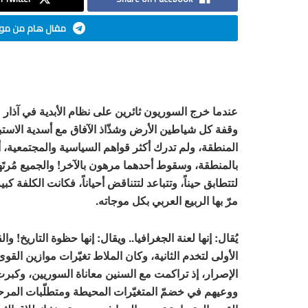
مقال هام من موق
وقفة كل شياطين الأرض وشذّاذ الآفاق مع أسدية الاستبد
المنطقة، ولم تدرك أكثر قواهم السياسية والمجتمعية،
بالمنطقة، وسقوط أحدهما مرهون بالآخر! والجميع مُرتَهن
لتتطابق حيناً، وتتباعد لتتناقض أحياناً، فكانت الكلفة ك
مرّ بها الربيع العربي بكل موجاته.
الأولى لتخدم الثانية، وكان الملاط تغيّرات موازين القو
الإصرار، إذ تراكمت مع السنين معاناة السوريين، وكبر
ووعيهم في خضمّ المتغيّرات المحيطة ومتطلّبات المرح