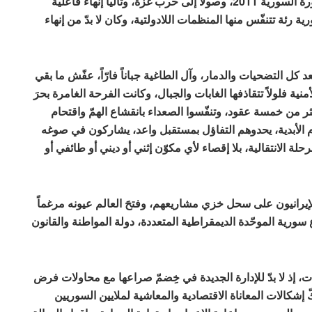
القوى المتصارعة ومصالحها في سورية منذ انطلاق الثورة السورية 2011، وصولاً إلى حرب غزة، وتالياً إنهاء فاعلية
ة رئة تتنفّس منها المنظمات اللادولتية، وكان لا بدّ من إنهاء
 كل التضحيات والدمار، وآل الطاغية جباناً فارّاً، عفّش ما بقي
ة فلولاً تتقاذفها الغابات والجبال، وكانت الفرحة الغامرة بحرَ
ر من خمسة عقود، وتنفّسوا الصعداء بانقشاع الهمّ واقتحام
 الأبدية، يحدوهم التفاؤل بمستقبل واعد، يشاركون في صوغه
لانتقالية، بلا إقصاء لأي مكوّن إثني أو ديني أو طائفي أو
الإيرانيون على سحل خزي مشاريعهم، وفتحَ العالم عيونه مرغماً
ة الموحّدة الديمقراطية المتعددة، دولة المواطنة والقانون
ذ لا بدّ للإدارة الجديدة في خِضمّ صراعها مع محاولات فرض
إشكالات المعاناة الاقتصادية والمعاشية لملايين السوريين