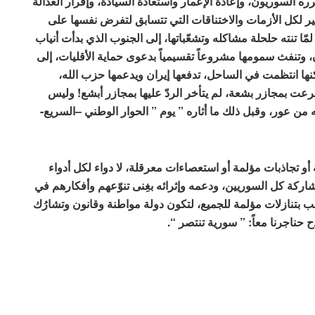
ره السوريون، وإعادة الإعمار واستعادة السيادة، وإقرار العدالة
ر لكل الأزمات والاختناقات التي تتسابق لتفرض نفسها على
 تنته حلحلة مشاكله وتشعّباتها، إلى الجنوب الذي بدأت أنياب
 وتنفث سمومها مشروعاً تقسيمياً بدعوى حماية الأقليات، إلى
كنها انتظمت في الساحل، تدفعها إيران ويدعمها حزب الله،
عت بمجازر بشعة، لم يتأخر الردّ عليها بمجازر أبشع! وليس
يه من عور، وقبل ذلك ما أثاره ” يوم ” الحوار الوطني –السريع-
تجاذبات مؤلمة أو استعصاءات معرقلة، لا دواء لكل أدواء
مشاركة كل السوريين، ودعمه وإثرائه بغِنى تنوّعهم وأفكارهم في
 بتنازلات مؤلمة للجميع، لتكون دولة مواطنة وقانون وتشارُك
ح حناجرنا معاً:
” سورية تنتصر “.