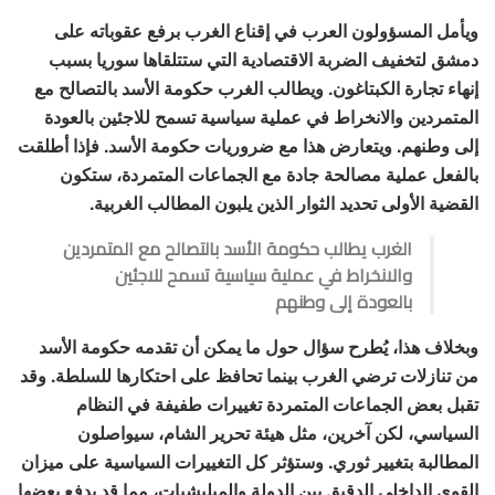
ويأمل المسؤولون العرب في إقناع الغرب برفع عقوباته على
دمشق لتخفيف الضربة الاقتصادية التي ستتلقاها سوريا بسبب
إنهاء تجارة الكبتاغون. ويطالب الغرب حكومة الأسد بالتصالح مع
المتمردين والانخراط في عملية سياسية تسمح للاجئين بالعودة
إلى وطنهم. ويتعارض هذا مع ضروريات حكومة الأسد. فإذا أطلقت
بالفعل عملية مصالحة جادة مع الجماعات المتمردة، ستكون
القضية الأولى تحديد الثوار الذين يلبون المطالب الغربية.
الغرب يطالب حكومة الأسد بالتصالح مع المتمردين
والانخراط في عملية سياسية تسمح للاجئين
بالعودة إلى وطنهم
وبخلاف هذا، يُطرح سؤال حول ما يمكن أن تقدمه حكومة الأسد
من تنازلات ترضي الغرب بينما تحافظ على احتكارها للسلطة. وقد
تقبل بعض الجماعات المتمردة تغييرات طفيفة في النظام
السياسي، لكن آخرين، مثل هيئة تحرير الشام، سيواصلون
المطالبة بتغيير ثوري. وستؤثر كل التغييرات السياسية على ميزان
القوى الداخلي الدقيق بين الدولة والميليشيات، مما قد يدفع بعضها