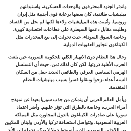
واندثر الجنود المحترفون والوحدات العسكرية، واستبدلتهم
ميليشيات طائفية، كان بعضها برعاية قوى أجنبية مثل إيران
وروسيا. وأثبتت هذه الميليشيات ولاءها لكنها لم تخل من الفساد.
وطلبت مقابل دعمها السيطرة على قطاعات اقتصادية كبيرة،
وخاصة السوق السوداء، حيث تحولت إلى بيع المخدرات مثل
الكبتاغون لتجاوز العقوبات الدولية.
وحال هذا النظام دون الانهيار الكلي للحكومة السورية حين بلغت
الحرب الأهلية ذروتها. لكن كان لذلك ثمن، حيث أن التسلسل
الهرمي السياسي العرقي والطائفي الجديد جعل من السكان
السنة أعداء نزحوا وتنقلوا قسرا بسبب ميليشيات النظام
المتقدمة.
ويأمل العالم العربي أن يتمكن من جذب سوريا بعيدا عن نموذج
أمراء الحرب، وخاصة بالطرق التي تؤثر عليهم. وأضر اعتماد
سوريا على صادرات الكبتاغون بالدول المجاورة مثل المملكة
العربية السعودية. وتتواصل استضافة تركيا والأردن ولبنان للملايين
من اللاجئين السوريين الذين أصبحوا حملا لا يمكن تحمله إلى الأبد.