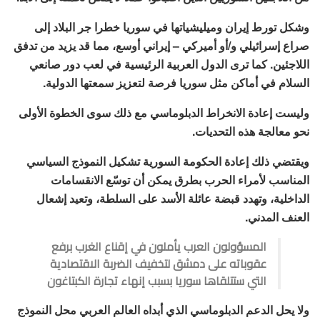
وشكل تورط إيران وميليشياتها في سوريا خطرا جر البلاد إلى
صراع إسرائيلي و/أو أميركي – إيراني أوسع، مما قد يزيد من تدفق
اللاجئين. كما ترى الدول العربية الرئيسية في لعب دور صانعي
السلام في أماكن مثل سوريا فرصة لتعزيز سمعتها الدولية.
وليست إعادة الانخراط الدبلوماسي مع ذلك سوى الخطوة الأولى
نحو معالجة هذه التحديات.
ويقتضي ذلك إعادة الحكومة السورية تشكيل النموذج السياسي
المناسب لأمراء الحرب بطرق يمكن أن توسّع الانقسامات
الداخلية، وتهدد قبضة عائلة الأسد على السلطة، وتعيد إشعال
العنف المدني.
المسؤولون العرب يأملون في إقناع الغرب برفع
عقوباته على دمشق لتخفيف الضربة الاقتصادية
التي ستتلقاها سوريا بسبب إنهاء تجارة الكبتاغون
ولا يحل الدعم الدبلوماسي الذي أبداه العالم العربي محل النموذج