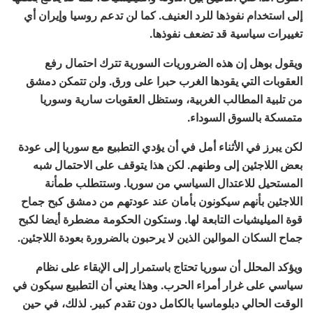
إلى استخدام نفوذها للرد العنيف. كما لن تدعم روسيا وإيران أي
تغييرات سياسية قد تضعف نفوذها.
ويقول بوهل إن هذه الضروريات السورية تترك احتمال رفع
العقوبات التي يقودها الغرب حبرا على ورق. ولن تتمكن دمشق
من تلبية المطالب الغربية، وستظل العقوبات سارية وسوريا
متمسكة بالسوق السوداء.
لكن يبرز في الأثناء أمل في أن يؤدي التطبيع مع سوريا إلى عودة
بعض اللاجئين إلى وطنهم. لكن هذا يتوقف على الاحتمال شبه
المستحيل للاعتدال السياسي من سوريا. وستتطلب طمأنة
اللاجئين بأنهم سيكونون بأمان عند عودتهم من دمشق كبح جماح
قوة الميليشيات التابعة لها. وستكون الحكومة مضطرة أيضا لكبح
جماح السكان الموالين الذين لا يرحبون بالضرورة بعودة اللاجئين.
ويؤكد المحلل أن سوريا تحتاج باستمرار إلى الإبقاء على نظام
سياسي على غرار أمراء الحرب. وهذا يعني أن التطبيع سيكون في
الوقت الحالي دبلوماسيا بالكامل دون تقدم كبير. لذلك، في حين