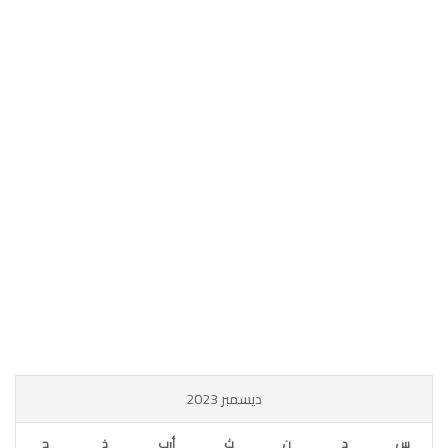
ديسمبر 2023
س
د
ن
ث
أرب
خ
ج