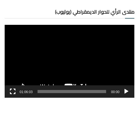
منتدى الرأي للحوار الديمقراطي (يوتيوب)
مشغل
الفيديو
01:06:03
00:00