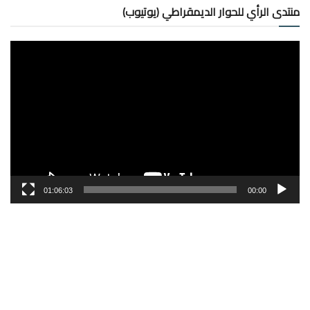
منتدى الرأي للحوار الديمقراطي (يوتيوب)
مشغل
الفيديو
01:06:03
00:00