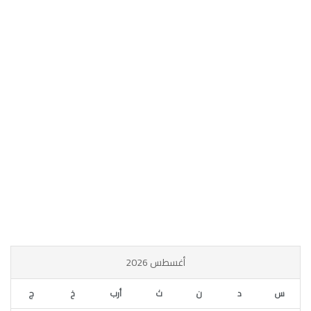
أغسطس 2026
س
د
ن
ث
أرب
خ
ج