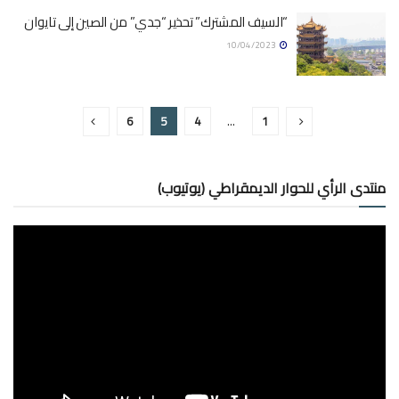
“السيف المشترك” تحذير “جدي” من الصين إلى تايوان
10/04/2023
6
5
4
…
1
منتدى الرأي للحوار الديمقراطي (يوتيوب)
مشغل
الفيديو