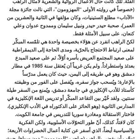
الفئة. تلك كانت حال الأعمال الروائية والشعرية لأمثال الراهب
(خصوصاً في روايته الأولى “المهزومون”، التي نالت جائزة مجلة
«الآداب» مطلع الستينيات، وكان مؤلفها في الثانية والعشرين من
العمر)، صحبة حيدر حيدر ونبيل سليمان وممدوح عدوان وعلي
كنعان، على سبيل الأمثلة فقط.
لكنّ الراهب انفرد عن هؤلاء بخصيصة واحدة هي تلمّسه المبكّر
لمعنى ارتباط الاحتجاج بالحرّية، ومدى الحاجة إلى الديمقراطية
على صعيد المجتمع العريض بأسره أوّلاً، ثم على صعيد المبدع
بعدئذ واستطراداً. ولم يكن غريباً أن يُعتقل سنة 1985 في مطار
دمشق وهو في طريقه إلى اليمن، حيث كان يعمل مدرّساً
بالإعارة؛ ويُسحب جواز سفره، ويُفصل على الفور من وظيفته
كأستاذ للأدب الإنكليزي في جامعة دمشق، ويُمنع من السفر طيلة
سنتين. ولقد خُيّر بين التقاعد المبكّر أو تدريس اللغة الإنكليزية في
المدارس الثانوية (وهو الحائز على الدكتوراه في الأدب الإنكليزي)،
فاختار الاستقالة ومغادرة سوريا للتدريس في جامعة الكويت.
كان لافتاً، كذلك، أنّ طور التحوّلات الأسلوبية، ولكن الفكرية
والسياسية أيضاً، الذي أسفر عن كتابة أعمال الخضراوات الأربعة؛
توجّب أن يفضي بالراهب (صاحب “المهزومون” دون سواها، حيث