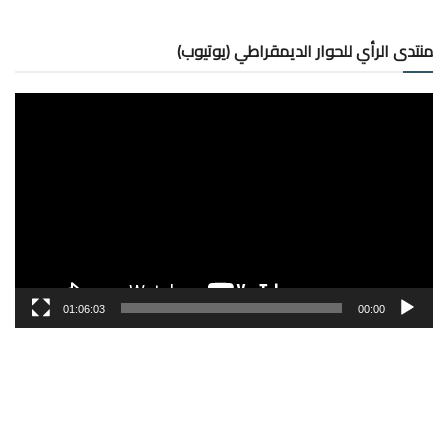
منتدى الرأي للحوار الديمقراطي (يوتيوب)
مشغل
الفيديو
01:06:03
00:00