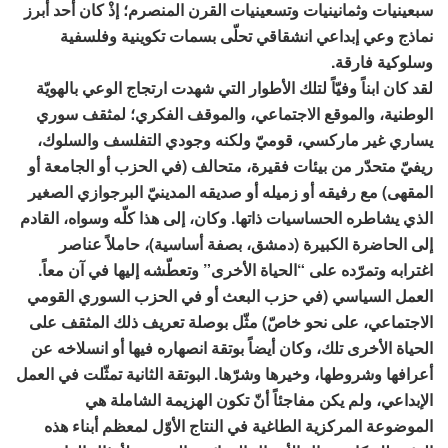
سبعينيات وثمانينيات وتسعينيات القرن المنصرم؛ إذْ كان أحد أبرز
نماذج وعي إبداعي انشقاقي تحلّى بسمات تكوينية وفلسفية
وسلوكية فارقة.
لقد كان ابناً وفيّاً لتلك الأطوار التي شهدت ارتجاج الوعي بالهويّة
الوطنية، والموقع الاجتماعي، والموقف الفكري؛ لمثقف سوري
يساري غير ماركسي، قوميّ ولكنه وجودي التفلسف والسلوك،
ريفيّ متحدّر من بيئات فقيرة، متحالف (في الحزب أو الجامعة أو
المقهى) مع رفيقه أو زميله أو صديقه المدينيّ البرجوازي الصغير
الذي يشاطره الحساسيات ذاتها. وكان، إلى هذا كلّه وسواه، القادم
إلى الحاضرة الكبيرة (دمشق، بصفة أساسية)، حاملاً عناصر
اغترابه وتمرّده على “الحياة الأخرى” وتعطّشه إليها في آن معاً.
العمل السياسي (في حزب البعث أو في الحزب السوري القومي
الاجتماعي، على نحو خاصّ) مثّل بوصلة تعريف ذلك المثقف على
الحياة الأخرى تلك، وكان أيضاً بوتقة انصهاره فيها أو انسلاخه عن
أعرافها وشروطها، وخيرها وشرّها. البوتقة الثانية تمثّلت في العمل
الإبداعي، ولم يكن مفاجئاً أنّ تكون الهزيمة الشاملة هي
الموضوعة المركزية الطاغية في النتاج الأوّل لمعظم أبناء هذه