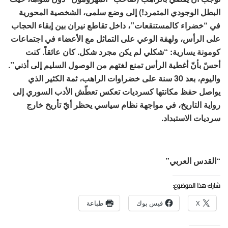
البطل الوجودي المتمرد!) إلى وضع سلمى، الشخصية المحورية
في “خضراء كالمستنقعات”، داخل تقاطع نيران بين إبقاء الحجاب
على الرأس، ولهفة الوعي على التماثل مع الأعضاء في اجتماعات
كومونة يسارية: “شكلي لم يكن مجرد شكل. كان عائقاً. كنت
أحسّ بأنّ أغطية الرأس تمنع لغتهم من الوصول السليم إلى أذني”.
واليوم، بعد 30 سنة على خضراوات الراهب، ثمة الكثير الذي
يواصل حفظ مكانتها كسرديات تعكس تعطّش الأدب السوري إلى
رواية التاريخ، في مواجهة نظام سياسي يحظر أيّ تأريخ خارج
سرديات الاستبداد.
“القدس العربي”
شارك هذا الموضوع:
X
فيس بوك
طباعة