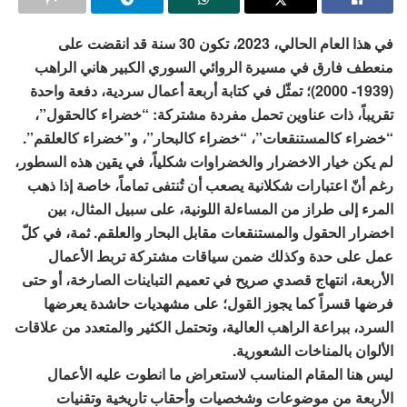
في هذا العام الحالي، 2023، تكون 30 سنة قد انقضت على
منعطف فارق في مسيرة الروائي السوري الكبير هاني الراهب
(1939- 2000)؛ تمثّل في كتابة أربعة أعمال سردية، دفعة واحدة
تقريباً، ذات عناوين تحمل مفردة مشتركة: “خضراء كالحقول”،
“خضراء كالمستنقعات”، “خضراء كالبحار”، و”خضراء كالعلقم”.
لم يكن خيار الاخضرار والخضراوات شكلياً، في يقين هذه السطور،
رغم أنّ اعتبارات شكلانية يصعب أن تُنتفى تماماً، خاصة إذا ذهب
المرء إلى طراز من المساءلة اللونية، على سبيل المثال، بين
اخضرار الحقول والمستنقعات مقابل البحار والعلقم. ثمة، في كلّ
عمل على حدة وكذلك ضمن سياقات مشتركة تربط الأعمال
الأربعة، انتهاج قصدي صريح في تعميم التباينات الصارخة، أو حتى
فرضها قسراً كما يجوز القول؛ على مشهديات حاشدة يعرضها
السرد، ببراعة الراهب العالية، وتحتمل الكثير والمتعدد من علاقات
الألوان بالمناخات الشعورية.
ليس هنا المقام المناسب لاستعراض ما انطوت عليه الأعمال
الأربعة من موضوعات وشخصيات وأحقاب تاريخية وتقنيات