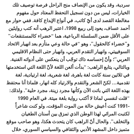
سردية، وقد يكون من الإنصاف منح الراحل فرصة توصيف تلك
الخيارات، ليس من دون تسجيل التحفظ المعتاد حول مفهوم
مغالطة القصد لدى أيّ كاتب، في أنواع الإبداع كافة. ففي حوار مع
أحمد عساف، يعود إلى ربيع 1998، اعتبر الرهب أنه كتب روايتَين
على الأقل ضمن السلسلة الرباعية، هما “خضراء كالمستنقعات”
و”خضراء كالحقول”، وهو “في حالة وعي متأزم بعد انهيار الاتحاد
السوفييتي، وانهيار التقدم العربي، وانهيار حتى النظام الاقليمي
العربي”؛ وأنّ إحساسه ذاك توجّب أن ينعكس على أدواته الفنية.
وبالتالي، يتابع الراهب: “بدأت ألعن اللغة لأنّ اللغة التي استخدمتها
في ثلاثين سنة كانت لغة باهرة، لغة شعرية، لغة ارتيادية، لغة
تقدمية… لكنّ الشعر والتقدم والارتياد كله انهار، فلماذا أنا محتفظ
بهذه اللغة التي باتت الآن وكأنها مجرد زينة، مجرد حلية”. ولذلك:
“قلت لنفسي لماذا لا أكتب رواية بلغة ميتة. في العام 1990
-1991 كنت أعيش حالة من الموت المؤقت، ولو كنت شاعراً
لكتبت المراثي لهذا الوطن الذي تمزق بين أسنان الطغيان
والتخلف”. والحال أنّ الراهب كان يتحدث هكذا، وهو صاحب موقع
متميز داخل المشهد الأدبي والثقافي والسياسي السوري، خلال