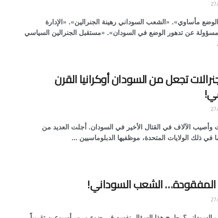
الوضع مأساوي». «الشعب السوداني رهينة الجنرالين». «الإدارة
 مسؤولة عن تدهور الوضع في السودان». «مستقبل الجنرالين السياسي
نرالات تجعل من السودان أوكرانيا القرن
قي!
ت وأصيب الآلاف في القتال الأخير في السودان. أجلت العديد من
ما في ذلك الولايات المتحدة، موظفيها الدبلوماسيين ...
 المفقودة… الشعب السوداني!
 السوداني؟ يطرح هذا السؤال نفسه في ضوء مرور أسبوعين تقريباً