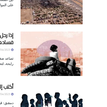
على الموا
إذا رحل
فسادها
27/04/2023
تصاعد ضغط
رابحة، لت
أكتب إ
27/04/2023
دمشق: قبل