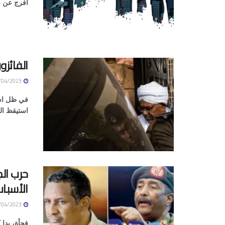
أفرج عن عد
الفائز
27/04/2023
في ظل است
استيقظ ال
حرب الج
الأسبا
27/04/2023
فجأة، بدا 