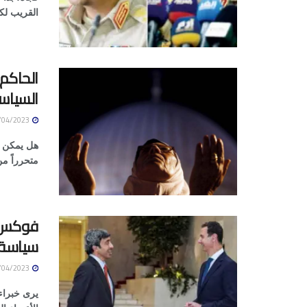
القريب لك
الحاكم 
السياس
27/04/2023
هل يمكن أ
متحرراً من
فوكس ن
سياسة 
27/04/2023
يرى خبراء