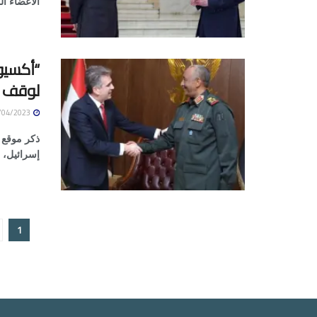
الأعضاء ال
“أكسيو
لوقف ا
27/04/2023
ذكر موقع "
إسرائيل، 
1