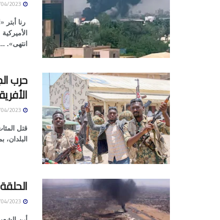
27/04/2023
رنا أبتر «
الأميركية
انتهى». ...
حرب الج
الأفري
27/04/2023
قتل المئا
البلدان، ب
الحلقة
27/04/2023
أين الشعب