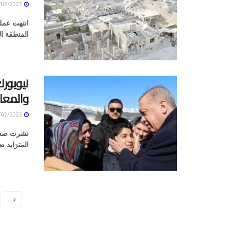
13/02/2023
انتهت عمل
المنطقة ا
نيويورك
والمعار
13/02/2023
نشرت صحيف
المتزايد ض