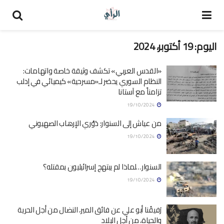
اليوم:
19 أكتوبر، 2024
«القدس العربي» تكشف وثيقة خاصة واتهامات:
النظام السوري يحضر لـ«مسرحية» كيميائي في إدلب
تزامناً مع آستانا
19/10/2024
من عياش إلى السنوار: دَوْري الإرهاب الصهيوني
19/10/2024
السنوار…لماذا لم يبتهج إسرائيليون بمقتله؟
19/10/2024
رَفيقُنا أبو علي عن فائق المير، النضال من أجل الحرية
والحياة، من أجل البلاد