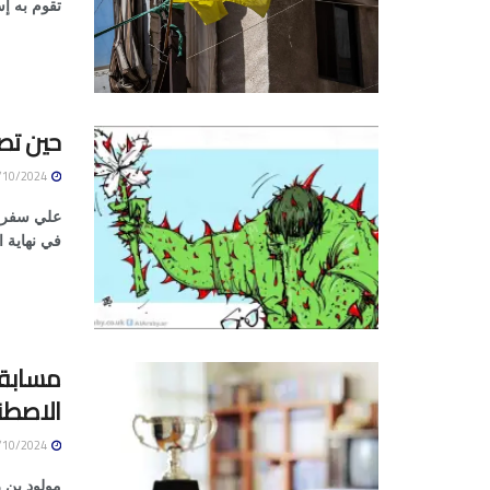
تقوم به إ
حين تصب
14/10/2024
علي سفر ل
في نهاية ال
مسابقات
الاصطن
14/10/2024
مولود بن 