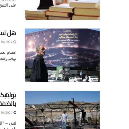
على التنبؤ
هل تستخ
14/10/2024
نوفمبر/تشر
بوليتيك
بالضفة
14/10/2024
لندن – “ا