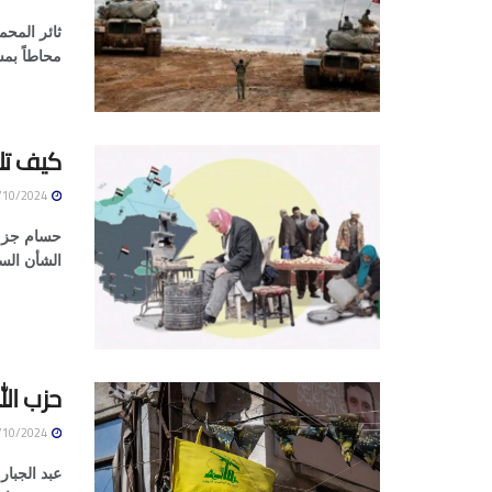
ثائر المحم
محاطاً بم
كيف تل
14/10/2024
حسام جزما
الشأن الس
حزب ال
14/10/2024
عبد الجبار