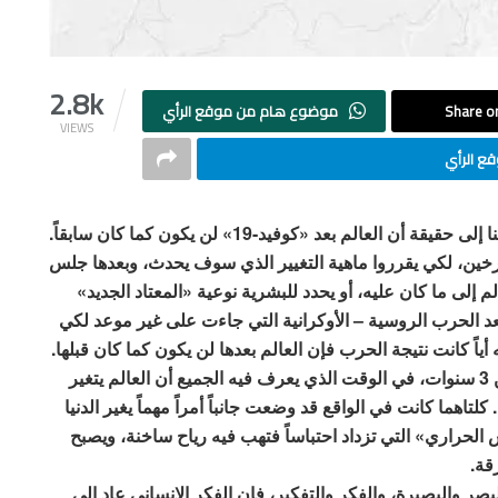
2.8k
Share on
موضوع هام من موقع الرأي
VIEWS
ع الرأي
عندما حلَّت جائحة «كورونا» قبل أكثر من عامين، توصلنا إلى حقيقة أن العالم بعد «كوفيد-19» لن يكون كما كان سابقاً.
لمؤرخين، لكي يقرروا ماهية التغيير الذي سوف يحدث، وبعدها جلس
م إلى ما كان عليه، أو يحدد للبشرية نوعية «المعتاد الجديد»
د الحرب الروسية – الأوكرانية التي جاءت على غير موعد لكي
أياً كانت نتيجة الحرب فإن العالم بعدها لن يكون كما كان قبلها.
هكذا بات على العالم أن يتغير مرتين خلال ما لا يقل عن 3 سنوات، في الوقت الذي يعرف فيه الجميع أن العالم يتغير
اهما كانت في الواقع قد وضعت جانباً أمراً مهماً يغير الدنيا
س الحراري» التي تزداد احتباساً فتهب فيه رياح ساخنة، ويصبح
قة.
ر والبصيرة، والفكر والتفكير، فإن الفكر الإنساني عاد إلى