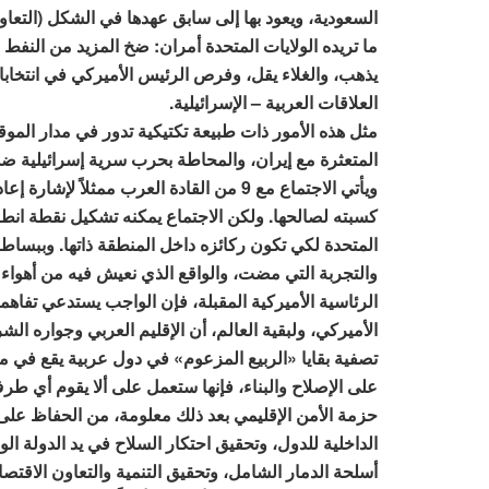
السعودية، ويعود بها إلى سابق عهدها في الشكل (التعاو
ما تريده الولايات المتحدة أمران: ضخ المزيد من النفط
يذهب، والغلاء يقل، وفرص الرئيس الأميركي في انتخابات
العلاقات العربية – الإسرائيلية.
مثل هذه الأمور ذات طبيعة تكتيكية تدور في مدار الموق
المتعثرة مع إيران، والمحاطة بحرب سرية إسرائيلية ضد أه
ويأتي الاجتماع مع 9 من القادة العرب ممثلا
كسبته لصالحها. ولكن الاجتماع يمكنه تشكيل نقطة انطلا
المتحدة لكي تكون ركائزه داخل المنطقة ذاتها. وببساطة 
والتجربة التي مضت، والواقع الذي نعيش فيه من أهواء 
الرئاسية الأميركية المقبلة، فإن الواجب يستدعي تفاه
الأميركي، ولبقية العالم، أن الإقليم العربي وجواره ال
تصفية بقايا «الربيع المزعوم» في دول عربية يقع في 
على الإصلاح والبناء، فإنها ستعمل على ألا يقوم أي 
حزمة الأمن الإقليمي بعد ذلك معلومة، من الحفاظ على 
الداخلية للدول، وتحقيق احتكار السلاح في يد الدولة
أسلحة الدمار الشامل، وتحقيق التنمية والتعاون الاقتصا