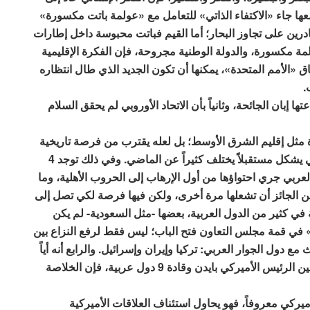
عها جاء «الاكتفاء الذاتي» للتعامل مع «عولمة باتت مكسورة»
ادرين على تجاوز البحار؛ أما القيم فباتت محبوسة داخل إطارات
ولمة مكسورة، والدولة الوطنية مجروحة، فإن الفكرة الإقليمية
ق «الأمم المتحدة»، يمكنها أن تكون الجديد الذي طال انتظاره
.
ا إبان الجائحة، وثانياً بأن الاتحاد الأوروبي لم يحقق السلام
يرة مثل إقليم الشرق الأوسط؛ بل لعله يقترب من فرصة تاريخية
لتجاوز؛ ليس فقط «الجائحة» و«الحرب» وإنما أيضاً لكي يشكل مستقبلاً يختلف كثيراً عن الماضي. وفي ذلك توجد 4
 العربي جري احتواؤها من أول الإرهاب إلى الحروب الأهلية، وما
لجائز أن تشعلها مرة أخرى، ولكن فيها فرصة لكي تصل إلى
في كثير من الدول العربية، بعضها -مثل السعودية- لم يكن
لان العلا» في قمة مجلس التعاون فتح الباب؛ ليس فقط لرفع النزاع بين
مع دول الجوار العربي: تركيا وإيران وإسرائيل. والرابع أنه أياً
ما كانت النتائج التي سوف يسفر عنها لقاء جدة القادم بين الرئيس الأميركي بايدن وقادة 9 دول عربية، فإن الخلاصة
ميركي معروفاً، فهو يحاول استئناف العلاقات الأميركية