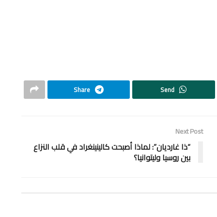
Share
Send
Next Post
“ذا غارديان”: لماذا أصبحت كالينينغراد في قلب النزاع
بين روسيا وليتوانيا؟