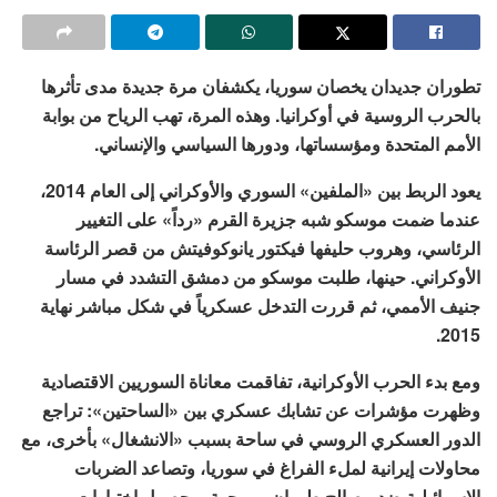
تطوران جديدان يخصان سوريا، يكشفان مرة جديدة مدى تأثرها
بالحرب الروسية في أوكرانيا. وهذه المرة، تهب الرياح من بوابة
الأمم المتحدة ومؤسساتها، ودورها السياسي والإنساني.
يعود الربط بين «الملفين» السوري والأوكراني إلى العام 2014،
عندما ضمت موسكو شبه جزيرة القرم «رداً» على التغيير
الرئاسي، وهروب حليفها فيكتور يانوكوفيتش من قصر الرئاسة
الأوكراني. حينها، طلبت موسكو من دمشق التشدد في مسار
جنيف الأممي، ثم قررت التدخل عسكرياً في شكل مباشر نهاية
2015.
ومع بدء الحرب الأوكرانية، تفاقمت معاناة السوريين الاقتصادية
وظهرت مؤشرات عن تشابك عسكري بين «الساحتين»: تراجع
الدور العسكري الروسي في ساحة بسبب «الانشغال» بأخرى، مع
محاولات إيرانية لملء الفراغ في سوريا، وتصاعد الضربات
الإسرائيلية ضد مصالح طهران من جهة، وحصول اختبارات