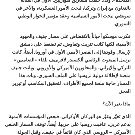
بالتعاون مع إيران وتركيا، لبحث الأمور العسكرية، والآخر في
سوتشي لبحث الأمور السياسية وعقد مؤتمر للحوار الوطني
السوري.
فكرت موسكو أحياناً بالانقضاض على مسار جنيف والجهود
الأممية، لكنها كانت تتريث وتفاوض، ثم تضغط على دمشق
لإرسال وفودها إلى القصر الأممي الأول في أوروبا. أيضاً، كانت
ترسل المبعوث الرئاسي ألكسندر لافرنييف للقاء «الضامنين»
التركي والإيراني، والمحاورين الأميركي والأوروبي. وباتت جنيف
منصة لإطلالة دولية لروسيا على الملف السوري. وبات هذا
المسار حاجة ملحة لجميع الأطراف، لتحقيق المكاسب أو تبرير
العجز.
ماذا تغير الآن؟
الذي تغيّر وغيّر هو البركان الأوكراني. فبعض المؤسسات الأممية
بدعم غربي، عاقبت روسيا على حربها. أيضاً، توقف المسار الخلفي
الأميركي – الروسي الذي كان قائماً في جنيف. وقبل الجولة