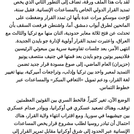
لقد بات هذا الملف ورقة، تضاف إلى التطور الثاني الذي يخص
تمديد القرار الدولي الخاص بالمساعدات الإنسانية. فقبل سنة،
لوّحت موسكو مرات عدة بأنها لن تمدد القرار وضغطت على
المانحين لطرق أبواب دمشق. أما، واشنطن فرفعت السقف بأن
تحدثت عن فتح ثلاثة معابر حدودية، اثنان منها مع تركيا والثالث مع
العراق، واعتبرت تمديد القرار أولوية لإدارة جو بايدن الجديدة.
انتهى الأمر، بعد جلسات تفاوضية سرية بين مبعوثي الرئيسين
فلاديمير بوتين وجو بايدن بعد قمتها في جنيف منتصف يونيو
(حزيران) العام الماضي، إلى صوغ مسودة قرار جديد تضمن
التمديد لمعبر واحد بين تركيا وإدلب، وتراجعات أميركية، بينها تغيير
لغة القرار، ودعم تمويل «التعافي المبكر» والمساعدات عبر
خطوط التماس.
الوضع الآن، تغير كثيراً. فالخط السري بين القوتين العظمتين
توقف، وهناك تصعيد عسكري في أوكرانيا، وبوادر صدام عسكري
بين جيشيهما في سوريا. ومع اقتراب انتهاء ولاية القرار، هناك
احتمال أن تبادر روسيا لطلب مشروع قرار يخص المساعدات
الإنسانية عبر الحدود إلى شرق أوكرانيا مقابل تمرير القرار إلى