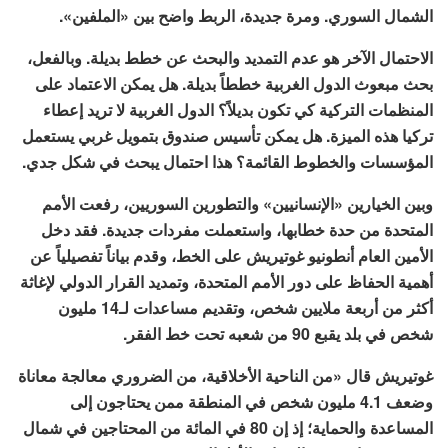
الشمال السوري. ومرة جديدة، الربط واضح بين «الملفين».
الاحتمال الآخر هو عدم التمديد والبحث عن خطط بديلة. وبالفعل،
بحث مبعوث الدول الغربية خططاً بديلة. هل يمكن الاعتماد على
المنظمات التركية كي تكون بديلاً؟ الدول الغربية لا تريد إعطاء
تركيا هذه الميزة. هل يمكن تأسيس صندوق بتمويل غربي يستعمل
المؤسسات والخطوط القائمة؟ هذا احتمال يبحث في شكل جدي.
وبين الخيارين «الإنسانيين» والتطورين السوريين، رفعت الأمم
المتحدة من حدة خطابها، واستعملت مفردات جديدة. فقد دخل
الأمين العام أنطونيو غوتيريش على الخط، وقدم بياناً تفصيلياً عن
أهمية الحفاظ على دور الأمم المتحدة، وتمديد القرار الدولي لإغاثة
أكثر من أربعة ملايين شخص، وتقديم مساعدات لـ14 مليون
شخص في بلد يقبع 90 من شعبه تحت خط الفقر.
غوتيريش قال «من الناحية الأخلاقية، من الضروري معالجة معاناة
وضعف 4.1 مليون شخص في المنطقة ممن يحتاجون إلى
المساعدة والحماية؛ إذ إن 80 في المائة من المحتاجين في شمال