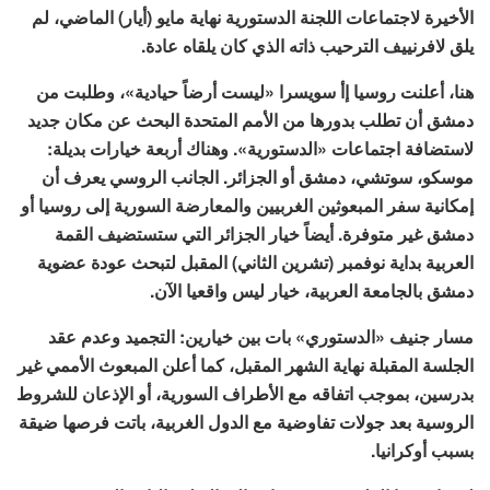
الأخيرة لاجتماعات اللجنة الدستورية نهاية مايو (أيار) الماضي، لم
يلق لافرنييف الترحيب ذاته الذي كان يلقاه عادة.
هنا، أعلنت روسيا إأ سويسرا «ليست أرضاً حيادية»، وطلبت من
دمشق أن تطلب بدورها من الأمم المتحدة البحث عن مكان جديد
لاستضافة اجتماعات «الدستورية». وهناك أربعة خيارات بديلة:
موسكو، سوتشي، دمشق أو الجزائر. الجانب الروسي يعرف أن
إمكانية سفر المبعوثين الغربيين والمعارضة السورية إلى روسيا أو
دمشق غير متوفرة. أيضاً خيار الجزائر التي ستستضيف القمة
العربية بداية نوفمبر (تشرين الثاني) المقبل لتبحث عودة عضوية
دمشق بالجامعة العربية، خيار ليس واقعيا الآن.
مسار جنيف «الدستوري» بات بين خيارين: التجميد وعدم عقد
الجلسة المقبلة نهاية الشهر المقبل، كما أعلن المبعوث الأممي غير
بدرسين، بموجب اتفاقه مع الأطراف السورية، أو الإذعان للشروط
الروسية بعد جولات تفاوضية مع الدول الغربية، باتت فرصها ضيقة
بسبب أوكرانيا.