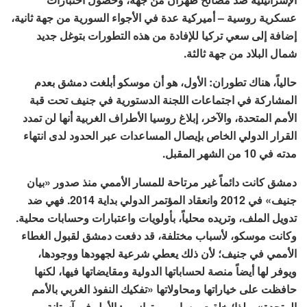
عسكرية روسية – أميركية عدة في الأجواء السورية من جهة ثانية،
إضافة إلى سعي تركيا للإفادة من هذه التطورات بتوغل جديد
شمال البلاد من جهة ثالثة.
حالياً، هناك تطوران: الأول، هو أن موسكو أبلغت دمشق بعدم
المشاركة في اجتماعات اللجنة الدستورية في جنيف تحت قبة
الأمم المتحدة، والآخر، إبلاغ روسيا الأطراف الغربية أنها لن تمدد
القرار الدولي الخاص بإيصال المساعدات عبر الحدود لدى انتهاء
مدته في 10 من الشهر المقبل.
دمشق كانت دائماً غير مرتاحة للمسار الأممي منذ صدور «بيان
جنيف» في 2012 وانعقاد المؤتمر الدولي بداية 2014. فهي ضد
تدويل الملف، وتريده محلياً، بأولويات واعتبارات وحسابات محلية.
وكانت موسكو، لأسباب مختلفة، قد دفعت دمشق لقبول الغطاء
الأممي في جنيف؛ لأن ذلك يعطي شرعية لجهودها ووجودها،
ويوفر لها أيضاً منصة لحساباتها الدولية ومقايضاتها فيها، لكنها
حافظت على خياراتها ومحاولاتها «تفكيك النفوذ الغربي بالأمم
المتحدة». ولذا؛ خلقت مسارين متوازيين: الأول في آستانة