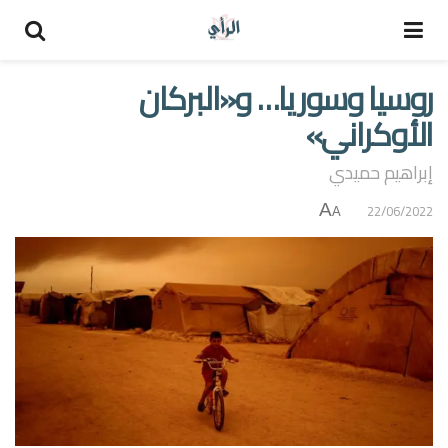
روسيا وسوريا… و«البركان
الأوكراني»
إبراهيم حميدي
A
22/06/2022
A