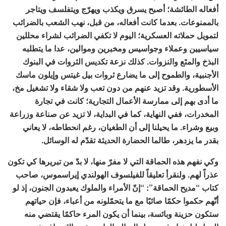
أفعاله الطائشة؛ أصبح يسرق ويكذب ويهرّج ويتفلسف ويتاجر
بالممنوعات. بعدما كانت أفعاله، من قبل، نهب الشعب بالضرائب
لتمويل حملاته العسكرية؛ اليوم لا تكفي الضرائب لشراء محللين
سياسيين وعملاء وجواسيس ومخبرين وموالين، عدا ما يتطلبه
البذخ والمتَع والنزوات. كذلك نزعة تكديس الثروات في البنوك
الأجنبية، والطموح إلى ما يضارع ثروات بيل غيتس وإيلون ماسك
الأسطورية. وقد تزيد عنهم من دون تعب ولا شقاء ولا تشغيل مخ،
ما أدى بهم إلى ممارسة الأعمال التجارية؛ كانت في تجارة
المخدرات، ففي النهاية، كما في البداية، لا تزيد عن صناعة وزراعة
وبيع وشراء. ما يحيلنا إلى أن الطغيان، رغم انحطاطه، لا يعاني
بقدر ما يزدهر، طالما الحضارة الحديثة تقدّم له الوسائل.
وكي نفهم هذه الحماقة التي لا مفرّ منها، لا بدّ من تبريرها كي تكون
عذراً لهم. ولنقرأ تعليقاً للفيلسوف الهولندي إيراسموس، صاحب
كتاب “مديح الحماقة”: “إنّ الأمراء والملوك يعبدون الجنون، إذ لو
أنّهم حكموا حكمًا صائبًا مع ما يتحمّلونه من أعباء، فإن حياتهم
ستكون حزينة وبائسة، بينما أن يكون المرء حاكمًا يقتضي منه