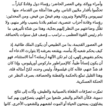
وأمراء وولاة، وفي العصر الحاضر: رؤساءَ دول وقادةً كباراً ــ
تحكّموا بأقدار ملايين الناس. وفي هذا أمثلة من القدماء، منها
تيبيريوس وكاليغولا ونيرون، وهم غيضٌ من فيض. ومن المحدثين:
رؤساء وقادة أحزاب عنصرية، تساهم بلادنا بنصيب وافر منهم، ولا
تقلّل وضاعتهم من النظر إليهم بجدّية، وهذا من شدّة تأثيرهم، ما
دام رئيس القوة العظمى ــ ترامب ــ وُصف قبل سنوات بالحماقة.
في العصور القديمة، بدا من الطبيعي أن يكون الملك طاغية. إذ
كيف يحكم شعبه إلّا ببأسه، ويقنعه بعرشه إلا بتوارث الادعاء أنه
يحكم بتفويض إلهي، إن لم تكن الآلهة أرسلته؟ أما الاستثناء، فهو
أن يكون إنساناً طيباً، كالإمبراطور ماركوس أوريليوس، وإذا كان
قد شذّ عنهم، فلأنه كان فيلسوفاً، وليس وحده، لكنّ أمثاله قلة،
وهذا القليل تمتّع بالحكمة والفطنة والحصافة، بصرف النظر عن
الحنكة العسكرية.
تميّزت تصرّفات الطغاة بالصبيانية والطيش، وأدّت إلى نتائج
دموية، فكأن العالم والبشر صُنعوا من أجلهم، يتصرّفون بهم كما
يشاؤون، يمنحون الحياة أو الموت لشعبهم وللشعوب الأخرى. كانوا