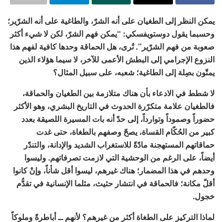
يمكن النظر إلى الطغيان على أنه الشرّ، والطاغية على أنه الشرّير؛
وحسبما يقول دوستويفسكي: “يمكن فهم الشرّ، لكن لا شيء أكثر
صعوبة من فهم الشرّير”. تُرى، هل الحماقة وحدها كافية لفهم هذا
النزوع الإجرامي إلى البطش الأعمى للآخر، لا سيما هؤلاء الذين
يمتّون بصِلة إلى الطاغية؛ شعبه، على سبيل المثال؟
لا شطط في الادعاء بأن هناك متلازمة بين الطغيان والحماقة،
فالطغيان علامة متكرّرة الحدوث في التاريخ البشري، وهو الأكثر
حضوراً وصموداً وتوارداً، إلى حدّ أنه بات المسيرة اللصيقة بعدد
كبير من الحُكّام القساة، يصحّ وصفهم بالطغاة، حتى غدت
حماقاتهم المستهجنة مادّةً للاستغراب الشديد والإدانة، والتندّر
أيضاً، على الرغم من الوحشية التي لازمت تصرفاتهم. وليسوا
وحدهم في هذا المضمار؛ هناك غيرهم، ليسوا أقل شأناً، وإنْ كانوا
أقلّ مكانة؛ فالحماقة في انتشار حثيث، مثلما الإنسانية في تقدُّم
خجول.
لماذا التركيز على الطغاة أكثر من غيرهم؟ لأنهم ــ أباطرةً وملوكاً