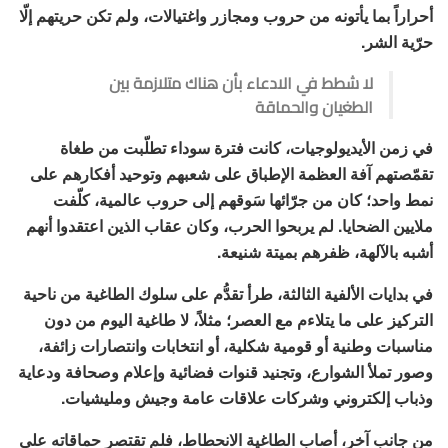
أحراراً بما يأتونه من حروب ومجازر واغتيالات، ولم تكن حريتهم إلّا
حرّية الشر.
لا شطط في الادعاء بأن هناك متلازمة بين
الطغيان والحماقة
في زمن الأيديولوجيات، كانت فترة سوداء تطلّبت من طغاة
تقمّصتهم آفة العظمة الإطباق على شعبهم وتوحيد أفكارهم على
نمط واحد؛ كان من جرّائها سَوقهم إلى حروب عالمية، كلّفت
ملايين الضحايا. لم يربحوا الحرب، وكان عقاب الذين اعتقدوا أنهم
أشبه بالآلهة، ظفرهم بميتة شنيعة.
في بدايات الألفية الثالثة، طرأ تقدُّم على سلوك الطاغية من ناحية
التركيز على ما يتلاءم مع العصر؛ مثلاً، لا طاغية اليوم من دون
مناسبات وطنية أو قومية شكلية، أو انتخابات وانتصارات زائفة،
وصور تملأ الشوارع، وتجنيد قنوات فضائية وإعلام وصحافة ودعاية
وذباب إلكتروني وشركات علاقات عامة وجيش ومليشيات.
من جانب آخر، أصاب الطاغية الانحطاط، فلم تقتصر حماقاته على