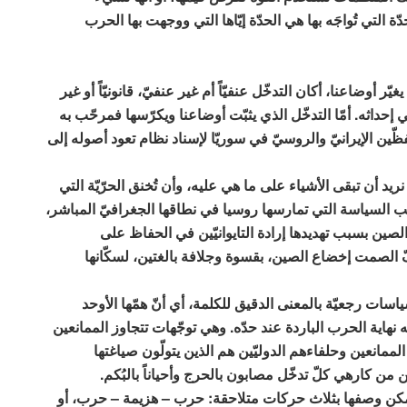
ّة التي تُواجَه بها هي الحدّة إيّاها التي ووجهت بها الحرب
ّر أوضاعنا، أكان التدخّل عنفيّاً أم غير عنفيّ، قانونيّاً أو غير
إحداثه. أمّا التدخّل الذي يثبّت أوضاعنا ويكرّسها فمرحّب به
فظّين الإيرانيّ والروسيّ في سوريّا لإسناد نظام تعود أصوله إلى
يد أن تبقى الأشياء على ما هي عليه، وأن تُخنق الحرّيّة التي
صيب السياسة التي تمارسها روسيا في نطاقها الجغرافيّ المباشر،
لصين بسبب تهديدها إرادة التايوانيّين في الحفاظ على
لفّ الصمت إخضاع الصين، بقسوة وجلافة بالغتين، لسكّانها
اسات رجعيّة بالمعنى الدقيق للكلمة، أي أنّ همّها الأوحد
نهاية الحرب الباردة عند حدّه. وهي توجّهات تتجاوز الممانعين
لممانعين وحلفاءهم الدوليّين هم الذين يتولّون صياغتها
ين من كارهي كلّ تدخّل مصابون بالحرج وأحياناً بالبُكم.
يّر فيمكن وصفها بثلاث حركات متلاحقة: حرب – هزيمة – حرب، أو