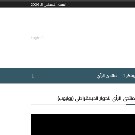
السبت, أغسطس 8, 2026
Login
وفكر
منتدى الرأي
منتدى الرأي للحوار الديمقراطي (يوتيوب)
مشغل
الفيديو