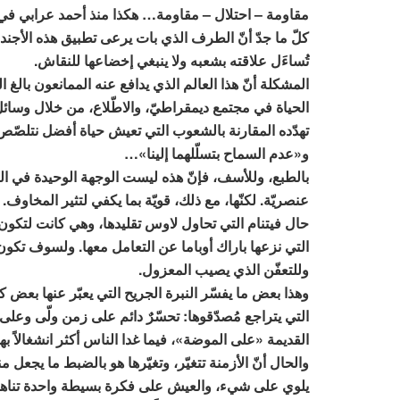
مقاومة – احتلال – مقاومة… هكذا منذ أحمد عرابي في أ
كلّ ما جدّ أنّ الطرف الذي بات يرعى تطبيق هذه الأجندة ل
تُساءَل علاقته بشعبه ولا ينبغي إخضاعها للنقاش.
المشكلة أنّ هذا العالم الذي يدافع عنه الممانعون بالغ ا
الحياة في مجتمع ديمقراطيّ، والاطّلاع، من خلال وسائل
تهدّده المقارنة بالشعوب التي تعيش حياة أفضل نتلصّص عل
و«عدم السماح بتسلّلهما إلينا»…
بالطبع، وللأسف، فإنّ هذه ليست الوجهة الوحيدة في الع
عنصريّة. لكنّها، مع ذلك، قويّة بما يكفي لتثير المخاوف. 
التي نزعها باراك أوباما عن التعامل معها. ولسوف تكون ك
وللتعفّن الذي يصيب المعزول.
وهذا بعض ما يفسّر النبرة الجريح التي يعبّر عنها بعض كتّا
التي يتراجع مُصدّقوها: تحسّرٌ دائم على زمن ولّى وعل
القديمة «على الموضة»، فيما غدا الناس أكثر انشغالاً ب
والحال أنّ الأزمنة تتغيّر، وتغيّرها هو بالضبط ما يجعل منه
يلوي على شيء، والعيش على فكرة بسيطة واحدة تناهت إل