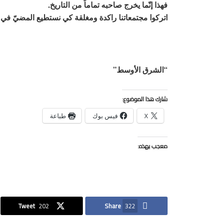
فهذا إنّما يخرج صاحبه تماماً من التاريخ.
اتركوا مجتمعاتنا راكدة ومغلقة كي نستطيع المضيّ في ح
“الشرق الأوسط”
شارك هذا الموضوع:
X
فيس بوك
طباعة
معجب بهذه:
Tweet
202
Share
322