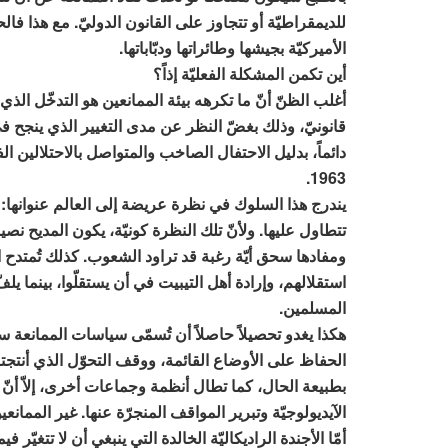
للديمقراطيّة أو تتجاوز على القانون الدوليّ. مع هذا فالحد
الأميركيّة بجيشها وطائراتها ودبّاباتها.
أين تكمن المشكلة الفعليّة إذاً؟
أغلب الظنّ أنّ ما تكرهه بيئة الممانعين هو التدخّل الذي يغي
قانونيّ، وذلك بغضّ النظر عن مدى التغيير الذي ينجح في 
دائماً، بدليل الاحتفال الصاخب والمتواصل بالاحتلالين ال
1963.
يندرج هذا السلوك في نظرة عريضة إلى العالم عنوانها: نر
تتطاول عليها. ولأنّ تلك النظرة كونيّة، يكون المديح ن
ومفادها سحق أيّة رغبة قد تراود الشعوب. كذلك تُمتدح ا
استقلالهم، وإرادة أهل التيبيت في أن يستقلّوا، بينما ي
المسلمين.
هكذا يغدو تحصيلاً حاصلاً أن تُسمّى سياسات الممانعة سي
الحفاظ على الأوضاع القائمة، ووقف التحوّل الذي أنتجته 
بطبيعة الحال، كما تطال أنظمة وجماعات أخرى، إلاّ أنّ ا
الآيديولوجيّة وتبرير المواقف المنجرّة عنها. غير الممانع
أمّا الأجندة الراديكاليّة الخالدة التي ينبغي أن لا تتغ