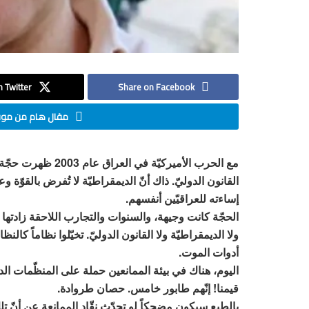
 Twitter
Share on Facebook
مقال هام من موقع
مع الحرب الأميركيّ
القانون الدوليّ. ذاك أنّ الديمقراطيّة لا تُفرض بالقوّة 
إساءته للعراقيّين أنفسهم.
الحجّة كانت وجيهة، والسنوات والتجارب اللاحقة زادتها وج
ولا الديمقراطيّة ولا القانون الدوليّ. تخيّلوا نظاماً كالن
أدوات الموت.
اليوم، هناك في بيئة الممانعين حملة على المنظّمات الد
قيمنا! إنّهم طابور خامس. حصان طروادة.
بالطبع سيكون مضحكاً لو تحدّث نقّاد الممانعة عن أنّ تل