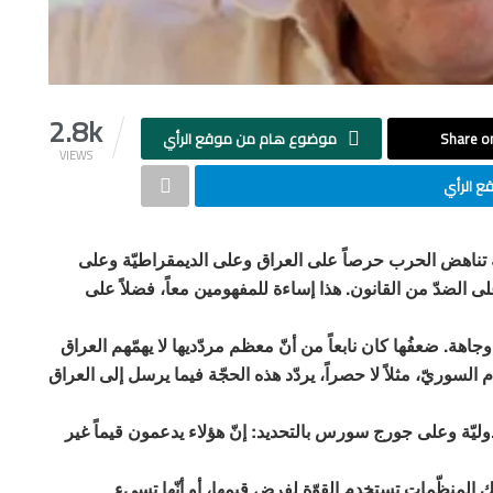
2.8k
Share on
موضوع هام من موقع الرأي
VIEWS
 الرأي
ة في العراق عام 2003 ظهرت حجّة تناهض الحرب حرصاً على العراق وعلى الديمقراطيّة وعلى
وعلى الضدّ من القانون. هذا إساءة للمفهومين معاً، فضلاً على
اهة. ضعفُها كان نابعاً من أنّ معظم مردّديها لا يهمّهم العراق
ظام السوريّ، مثلاً لا حصراً، يردّد هذه الحجّة فيما يرسل إلى العراق
وليّة وعلى جورج سورس بالتحديد: إنّ هؤلاء يدعمون قيماً غير
ك المنظّمات تستخدم القوّة لفرض قيمها، أو أنّها تسيء