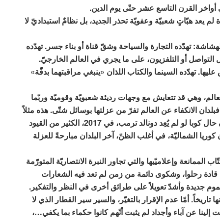
واخر القرن التاسع عشر حتّى يوم الدين.
م يعد هبّاتٍ شعبيّة وعفويّة تحذر الجديد، بل نظامٌ استبداديّ لا
لهشاشة: تهدّده التجارة والسياحة وشقّ قناة أو بناء جسر. تهدّده
 التواصل أو التلفزيون، على ما يجري في العالم الخارجيّ.
يها. تهدّده السينما والكتاب اللذان «ينبغي مراقبتهما بدقّة»
الم، وهي قد تتعايش مع وجهات رديئة شعبويّة وقوميّة وربّما
فبلدان الانكفاء عن العالم تفرّ من عزلتها بوسائل شتّى. هذه مثلاً
حال فيتنام التي تحاول لاوس تقليدها، وهي كانت لتكون حال كوبا لو لم يُعِد دونالد ترمب، في 2017، الكثير من القيود
وريا الشماليّة، في أغلب الظنّ، آخر البلدان مبارحةً للعزلة
ب الممانعة وإعلاميّيها والتي تجاور النبرة الانتصاريّة المتورّمة
ى قادة رحلوا، وشكوى دائمة من زمن لم تعد فيه الشعارات
هموم جديدة وأشدّ تعويلاً على طرائق أخرى في النظر والتفكير.
ا تاريخاً. أمّا عدم الإقرار بالتغيّر، والسير سير القطار الذي لا
ينا عن آباء وأجداد لم يثبت أنّهم كانوا حكماء بما يكفي…،