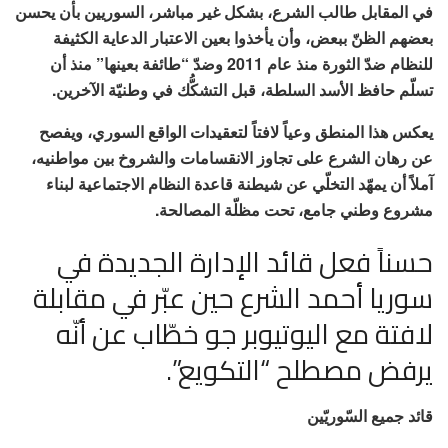
‏في المقابل طالب الشرع، بشكل غير مباشر، السوريين بأن يحسن
بعضهم الظنّ ببعض، وأن يأخذوا بعين الاعتبار الدعاية الكثيفة
للنظام ضدّ الثورة منذ عام 2011 وضدّ “طائفة بعينها” منذ أن
تسلّم حافظ الأسد السلطة، قبل التشكُّك في وطنيّة الآخرين.
يعكس هذا المنطق وعياً لافتاً لتعقيدات الواقع السوري، ويفصح
عن رهان الشرع على تجاوز الانقسامات والشروخ بين مواطنيه،
آملاً أن يمهّد التخلّي عن شيطنة قاعدة النظام الاجتماعية لبناء
مشروع وطني جامع، تحت مظلّة المصالحة.
حسناً فعل قائد الإدارة الجديدة في
سوريا أحمد الشرع حين عبّر في مقابلة
لافتة مع اليوتيوبر جو خطّاب عن أنّه
يرفض مصطلح “التكويع”.
قائد جميع السّوريّين