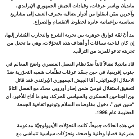
مانديلا، وياسر عرفات، وقيادات الجيش الجمهوري الإيرلندي،
وآخرين ممّن انتقلوا من أدوار نضالية تحترف العنف إلى مشاريع
سياسية براغماتية عابرة لخطوط الانقسام والصراع.
بيد أنّ ثمّة فوارق جوهرية بين تجربة الشرع والتجارب المُشار إليها،
إن كان لناحية سياقات أو أهداف هذه التحوّلات، وهي ما تجعل من
تجربته تدعو للمزيد من الترقّب.
قاد مانديلا نضالاً ثابتاً ضدّ نظام الفصل العنصري واضح المعالم في
جنوب إفريقيا، في حين جسّد عرفات تطلّعات شعبه التحرّرية ضدّ
الاحتلال الإسرائيلي. أمّا الجيش الجمهوري الإيرلندي فقد قاتل
لتحقيق استقلال قوميّ ضمن إطار أوروبي محدّد مع الفصل التامّ
بين الجناحين العسكري والسياسي للحركة، وهو ما أتاح للأخير، أي
“شين فين”، دخول مفاوضات السلام وتوقيع اتفاقية الجمعة
العظيمة عام 1998.
في هذه الحالات جميعاً، كانت التحوّلات الأيديولوجيّة مدعومة
بشرعية قضايا وطنية واضحة، وتحرّكات سياسية تتماشى مع