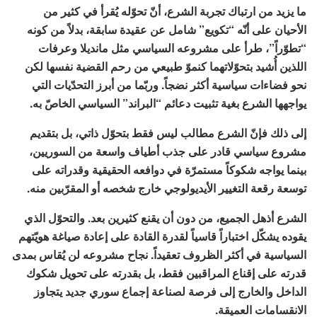
ما يزيد من ارتباك تجربة الشرع، أنّ تحوّله يُقرأ في كثير من
الأحيان على أنّه “تكويع” شامل عن عقيدة سابقة، بدلاً من كونه
“تطوّراً”، طرأ على مشروعه السياسي مثل مانديلا وعرفات
اللذين أُشيد بتحوّلاتهما كنموّ طبيعي من رحم القضية نفسها لكن
نحو فضاءات سياسية أكثر نضجاً. وربّما من أبرز التحدّيات التي
يواجهها الشرع بغية تثبيت دعائم “البراند” السياسي الخاصّ به.
إلى ذلك فإنّ الشرع مطالب ليس فقط بتحوّل ذاتي، بل بتقديم
مشروع سياسي قادر على جذب أطياف واسعة من السوريين،
بينما يواجه شكوكاً مستمرّة في دوافعه الحقيقية وقدراته على
توسعة رقعة التغيير الأيديولوجي خارج شخصه أو المقرّبين منه.
الشرع أذهل الجميع، من دون أن يقنع كثيرين بعد. والتحوّل الذي
يقوده يشكّل اختباراً قاسياً لقدرة القادة على إعادة صياغة هويّتهم
السياسية في أكثر الظروف تعقيداً. نجاح مشروعه لن يُقاس بمدى
قدرته على إقناع المراقبين فقط، بل بقدرته على تحويل شكوك
الداخل والخارج إلى فرصة لصناعة إجماع سوري جديد يتجاوز
الانقسامات العميقة.