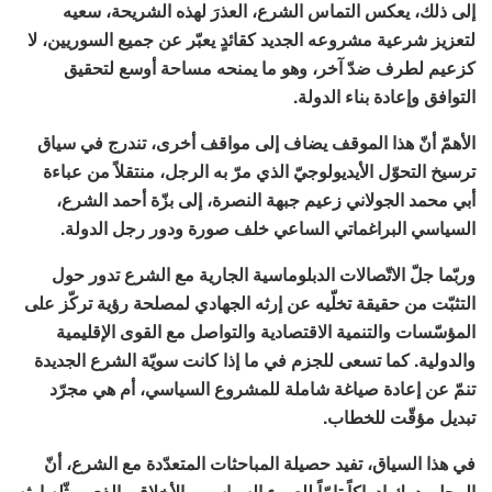
إلى ذلك، يعكس التماس الشرع، العذرَ لهذه الشريحة، سعيه
لتعزيز شرعية مشروعه الجديد كقائدٍ يعبّر عن جميع السوريين، لا
كزعيم لطرف ضدّ آخر، وهو ما يمنحه مساحة أوسع لتحقيق
التوافق وإعادة بناء الدولة.
الأهمّ أنّ هذا الموقف يضاف إلى مواقف أخرى، تندرج في سياق
ترسيخ التحوّل الأيديولوجيّ الذي مرّ به الرجل، منتقلاً من عباءة
أبي محمد الجولاني زعيم جبهة النصرة، إلى بزّة أحمد الشرع،
السياسي البراغماتي الساعي خلف صورة ودور رجل الدولة.
وربّما جلّ الاتّصالات الدبلوماسية الجارية مع الشرع تدور حول
التثبّت من حقيقة تخلّيه عن إرثه الجهادي لمصلحة رؤية تركّز على
المؤسّسات والتنمية الاقتصادية والتواصل مع القوى الإقليمية
والدولية. كما تسعى للجزم في ما إذا كانت سويّة الشرع الجديدة
تنمّ عن إعادة صياغة شاملة للمشروع السياسي، أم هي مجرّد
تبديل مؤقّت للخطاب.
في هذا السياق، تفيد حصيلة المباحثات المتعدّدة مع الشرع، أنّ
الرجل يدرك إدراكاً تامّاً للعبء السياسي والأخلاقي الذي يمثّله إرثه