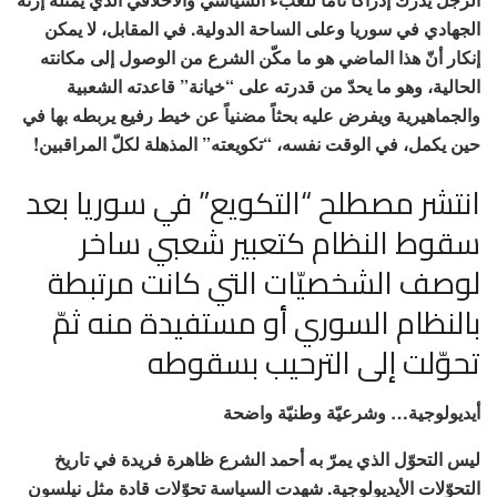
الجهادي في سوريا وعلى الساحة الدولية. في المقابل، لا يمكن
إنكار أنّ هذا الماضي هو ما مكّن الشرع من الوصول إلى مكانته
الحالية، وهو ما يحدّ من قدرته على “خيانة” قاعدته الشعبية
والجماهيرية ويفرض عليه بحثاً مضنياً عن خيط رفيع يربطه بها في
حين يكمل، في الوقت نفسه، “تكويعته” المذهلة لكلّ المراقبين!
انتشر مصطلح “التكويع” في سوريا بعد
سقوط النظام كتعبير شعبي ساخر
لوصف الشخصيّات التي كانت مرتبطة
بالنظام السوري أو مستفيدة منه ثمّ
تحوّلت إلى الترحيب بسقوطه
أيديولوجية… وشرعيّة وطنيّة واضحة
ليس التحوّل الذي يمرّ به أحمد الشرع ظاهرة فريدة في تاريخ
التحوّلات الأيديولوجية. شهدت السياسة تحوّلات قادة مثل نيلسون