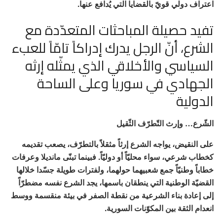
اعتراف دولي قويّ بالقضايا التي يُدافع عنها.
تفيد حصيلة المباحثات المتعدّدة مع
الشرع، أنّ الرجل يدرك إدراكاً تامّاً للعبء
السياسي والأخلاقي الذي يمثّله إرثه
الجهادي في سوريا وعلى الساحة
الدولية
الشّرع… وإرث التّطرّف الثّقيل
على النقيض، يواجه الشرع إرثاً مثقلاً بالتطرّف، يصعب تقديمه
كخطاب شرعي، سواء محليّاً أو دوليّاً. فبينما تبنّى مانديلا وعرفات
خطاباً وطنيّاً جمع شعبيهما حولهما، ولفترات طويلة جسّدا خلالها
القضيّة الوطنية التي ينطقان باسمها، يجد الشرع نفسه مضطرّاً
إلى إعادة بناء الشرعية من نقطة الصفر في بيئة منقسمة ووسط
انعدام الثقة بين المكوّنات السورية.