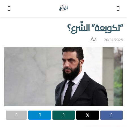
“تكويعة” الشّرع؟
A
20/01/2025
A