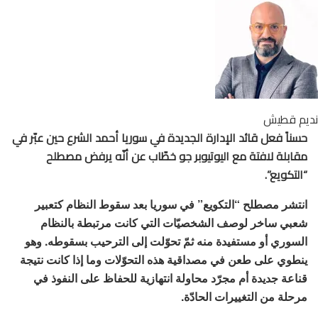
يم قطيش
حسناً فعل قائد الإدارة الجديدة في سوريا أحمد الشرع حين عبّر في
مقابلة لافتة مع اليوتيوبر جو خطّاب عن أنّه يرفض مصطلح
“التكويع”.
انتشر مصطلح “التكويع” في سوريا بعد سقوط النظام كتعبير
شعبي ساخر لوصف الشخصيّات التي كانت مرتبطة بالنظام
السوري أو مستفيدة منه ثمّ تحوّلت إلى الترحيب بسقوطه. وهو
ينطوي على طعن في مصداقية هذه التحوّلات وما إذا كانت نتيجة
قناعة جديدة أم مجرّد محاولة انتهازية للحفاظ على النفوذ في
مرحلة من التغييرات الحادّة.