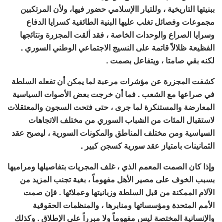
ببنيتها التاريخية ، وللتيار االإسلامي حضور فيها، ولأن المرتكبين
مجموعات وفصائل تغلب عليها البنية الطائفية كسرايا الدفاع
وسرايا الصراع والوحدات الخاصة ، فقد ألقت المجزرة ونتائجها
الفظيعة ظلالاً قاتمة على النسيج الاجتماعي الوطني السوري .
لكنه بقي صامتا ، ويتفاعل بصمت .
كشفت المجزرة عن مؤشرات مرعبة لما يمكن أن تفعله السلطة
في صراعها مع الشعب . فما أن خرجت بعض الأصوات السياسية
المعارضة والمستنكرة لما جرى ، حتى فتحت السجون والمعتقلات
لاستقبال المئات من الشباب السوري من مختلف الاتجاهات
السياسية ومن مختلف المناطق والمكونات السورية ، ليصبح عقد
الثمانينات بامتياز عقد سورية كسجن كبير .
وإذا كان الصمت المعمم الذي ، غلف المجريات بتفاصيلها ومراميها
بسبب الخوف على مصير الأهل مفهوماً ، بغية تجنب المزيد من
الآلام الممكنة من قبل السلطة وزبانيتها وعملائها . فإن صمت
الأمم المتحدة ومؤسساتها ومنابرها ، والمنظمات الحقوقية
والإنسانية المختصة ليس مفهوماً ولا مبرراً على الإطلاق . وكذلك