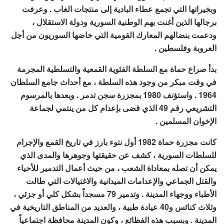
وبخيراتها التي تجمع عطاء البادية إلى منتجات الغاب . وعرفت
برجالها الذين أغنت بهم الوطنية السورية ودولة الاستقلال ،
ودعمت بنضالهم المعارك القومية التي خاضها السوريون من أجل
العروبة وفلسطين .
بدأ صراع حماة مع السلطة الفئوية القمعية والتسلطية المجرمة
في وقت مبكر من وجود هذه السلطة ، مع أحداث جامع السلطان
1964 . واستؤنف 1980 بمجزرة سجن تدمر . وبعدها بالمرسوم
التشريعي رقم 49 الذي قضى بإعدام كل من ينتمي لجماعة
الإخوان المسلمين .
كانت مجزرة حماة 1982 أول نتوء بارز في تاريخ القمع والإجرام
للسلطات السورية ، كشف عن حقيقتها وجوهرها والمدى الذي
يمكن أن تصله بمعاداة الشعب ، من حيث أعمال التدمير للأحياء
والقتل الجماعي والإعدامات الميدانية والاغتيالات التي طالت
الأطباء ووجهاء المدينة . وتدمير 79 مسجداً بشكل كلي أو جزئي ،
وثلاث كنائس و40 عيادة طبية ، والعديد من المناطق التاريخية في
المدينة . وبسبب هذه الفظائع ، وكون المدينة محافظة اجتماعياً