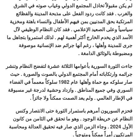
لم يكن مقبولاً تخاذل المجتمع الدولي وغياب صوته في الشرق
والغرب . فقد كانت ردود الفعل على مذبحة المدينة والفظائع
المرتكبة بحق المدنيين بمن فيهم الأطفال والنساء باهتة ومخزية
سياسياً وعلى الصعيد الإعلامي . فقد كان النظام الوظيفي لآل
الأسد الذي يخدم الخارج أكثر أهمية لهم . لذلك استمروا بتجاهل ما
جرى للمدينة وأهلها ، رغم أنها جرائم ضد الإنسانية موصوفة
ومضبوطة بالوثائق الدامغة .
جاءت الثورة السورية بأعوامها الثلاثة عشرة لتفضح النظام وتنشر
جرائمه وارتكاباته أمام المجتمع الدولي بالصوت والصورة . حيث
صار سلوكه مع حماة وأهلها عام 1982 سلوكاً معمماً في الفضاء
السوري وفي جميع المناطق . وازداد وحشية لدرجة غير مسبوقة
في الإطار العالمي . ولم يعد الصمت ممكناً ولا جائزاً .
فحزم السوريون أمرهم باستمرار الثورة حتى الانتصار وكنس
النظام عن خريطة الوجود . وهو ما تحقق في الثامن من كانون
الأول 2024 . وجاء الزمن الذي صار فيه تحقيق العدالة ومحاسبة
المرتكبين أمراً ممكناً ومتوجباً .