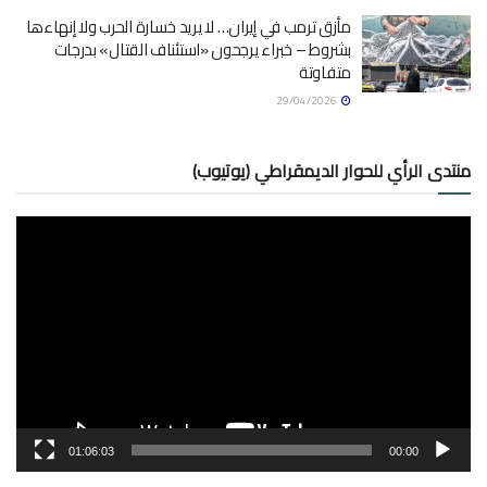
مأزق ترمب في إيران… لا يريد خسارة الحرب ولا إنهاءها
بشروط – خبراء يرجحون «استئناف القتال» بدرجات
متفاوتة
29/04/2026
منتدى الرأي للحوار الديمقراطي (يوتيوب)
مشغل
الفيديو
01:06:03
00:00