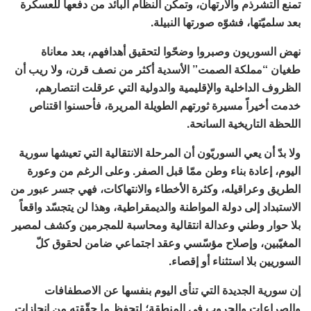
تمنع التشرذم والارتهان، وتمكُّن النظام البائد من دفعها للعسكرة
بعد سلميّتها، فشوّه صورتها النبيلة.
نهض السوريون وصبروا وضحّوا لتحقيق أهدافهم، بعد معاناة
طغيان “مملكة الصمت” الأسدية أكثر من نصف قرن، ولا ريب أن
الظروف الداخلية والإقليمية والدولية التي عرقلت انتصارهم،
خدمت أخيراً مسيرة ثورتهم الطويلة المريرة، فأحسنوا اقتناص
اللحظة التاريخية السانحة.
ولا بدّ أن يعي السوريّون أن المرحلة الانتقالية التي تعيشها سورية
اليوم، إعادة بناء وطن ممّا قبل الصفر. وعلى الرغم من وعورة
الطريق وعراقيله، وكثرة الأخطاء والانتهاكات، فهي جسر عبور من
الاستبداد إلى دولة المواطنة والديمقراطية، وهذا لن يتجسّد واقعاً
بلا حوار وطني وعدالة انتقالية ومحاسبة للمجرمين وكشف لمصير
المغيّبين، وإصلاح مؤسّسي وعقد اجتماعي ضامن لحقوق كلّ
السوريين بلا استثناء أو إقصاء.
إن سورية الجديدة التي تنأى اليوم بنفسها عن الاصطفافات
والصراعات والحروب في المنطقة؛ لِتحفظ ما حقّقته من إنجازات