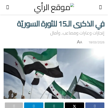
في الذكرى الـ15 للثورة السوريّة
إنجازات وعثرات ومصاعب.. وآمال
A
18/03/2026
A