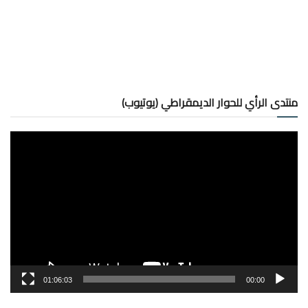
منتدى الرأي للحوار الديمقراطي (يوتيوب)
مشغل
الفيديو
01:06:03
00:00