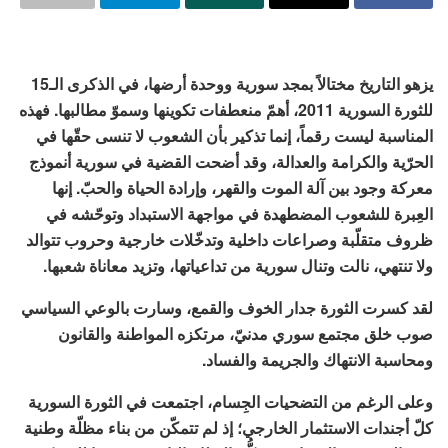
يزهو التاريخ مختالاً بمجد سورية ووحدة أرضها، في الذكرى الـ15
للثورة السورية 2011، أهمّ منعطفات تكوينها وسموّ مطالبها. فهذه
المناسبة ليست رقماً، إنما تذكير بأن الشعوب لا تنسى حقّها في
الحرّية والكرامة والعدالة، وقد أضحت القضية في سورية أنموذج
معركة وجود بين آلة الموت والقهر، وإرادة الحياة والحبّ. إنها
العِبرة للشعوب المضطهدة في مواجهة الاستبداد وتوحّشه في
ظروف متقلّبة وصراعات داخلية وتدخّلات خارجية وحروب تتوالد
ولا تنتهي، نالت وتنال سورية من تداعياتها، وتزيد معاناة شعبها.
لقد كسرت الثورة جدار الخوف والقمع، وسارت بالوعي السياسي
صوب خلق مجتمع سوري مدنيّ، مرتكزه المواطنة والقانون
ومحاسبة الانتهاك والجريمة والفساد.
وعلى الرغم من التضحيات الجِسام، اجتمعت في الثورة السورية
كلّ أجندات الاستثمار الخارجي؛ إذ لم تتمكّن من بناء مظلّة وطنية