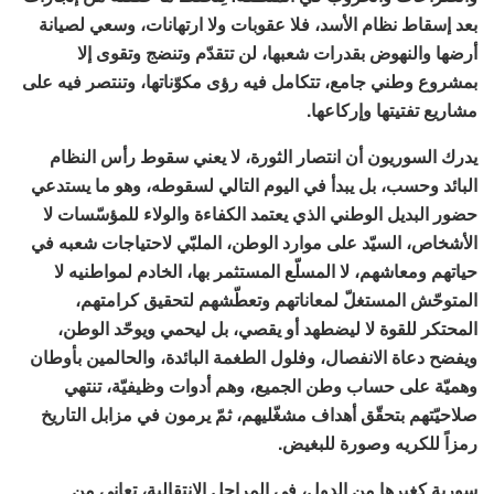
بعد إسقاط نظام الأسد، فلا عقوبات ولا ارتهانات، وسعي لصيانة
أرضها والنهوض بقدرات شعبها، لن تتقدّم وتنضج وتقوى إلا
بمشروع وطني جامع، تتكامل فيه رؤى مكوّناتها، وتنتصر فيه على
مشاريع تفتيتها وإركاعها.
يدرك السوريون أن انتصار الثورة، لا يعني سقوط رأس النظام
البائد وحسب، بل يبدأ في اليوم التالي لسقوطه، وهو ما يستدعي
حضور البديل الوطني الذي يعتمد الكفاءة والولاء للمؤسّسات لا
الأشخاص، السيّد على موارد الوطن، الملبّي لاحتياجات شعبه في
حياتهم ومعاشهم، لا المسلّع المستثمر بها، الخادم لمواطنيه لا
المتوحّش المستغلّ لمعاناتهم وتعطّشهم لتحقيق كرامتهم،
المحتكر للقوة لا ليضطهد أو يقصي، بل ليحمي ويوحّد الوطن،
ويفضح دعاة الانفصال، وفلول الطغمة البائدة، والحالمين بأوطان
وهميّة على حساب وطن الجميع، وهم أدوات وظيفيّة، تنتهي
صلاحيّتهم بتحقّق أهداف مشغّليهم، ثمّ يرمون في مزابل التاريخ
رمزاً للكريه وصورة للبغيض.
سورية كغيرها من الدول، في المراحل الانتقالية، تعاني من