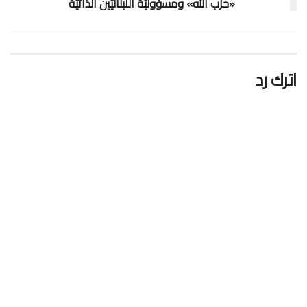
«حزب الله» ومسؤوليّة اللبنانيّين الذاتيّة
اترك رد