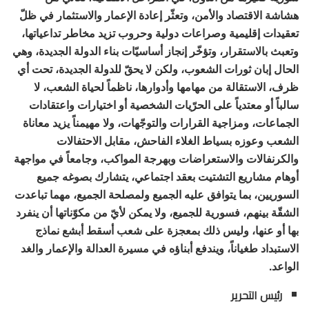
هشاشة الاقتصاد والأمن، وتعثّر إعادة الإعمار والاستثمار في ظلّ
تعقيدات إقليمية وصراعات دولية وحروب تزيد مخاطر تداعياتها،
وتعبث بالاستقرار، وتؤخّر إنجاز أساسيّات بناء الدولة الجديدة، وهي
الحال إبان ثورات الشعوب، ولكن لا يحقّ للدولة الجديدة، تحت أي
ظرف، الاستقالة من مهامها وأدوارها، ناظماً لحياة الشعب، لا
سالباً أو معتدياً على الحرّيات الشخصية أو اختيارات واعتقادات
الجماعات، ومزاجية القرارات والتوجّهات، ولا مهيمناً يزيد معاناة
الشعب وعوزه بسياط الغلاء الفاحش، مقابل الاحتفالات
والكرنفالات والاستعراضات وبهرجة المواكب، وجامعاً في مواجهة
أوهام مشاريع التشتيت بعقد اجتماعي، يتشارك بصوغه جميع
السوريين، بما يتوافق عليه الجميع ولمصلحة الجميع، مهما تباعدت
الشقّة بينهم، فسورية للجميع، ولا يمكن لأيّ من مكوّناتها أن ينفرد
بها أو عنها، وليس ذلك بمعجزة على شعب أسقط أبشع نماذج
الاستبداد طغياناً، ويندفع أبناؤه في مسيرة العدالة والإعمار والغد
الواعد.
رئيس التحرير