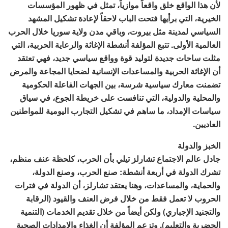
لأن هذا الواقع خلق واقعاً موازياً، تمثل في ظهور المؤسسات
الخيرية، التي برأيها فتحت الباب لاحقاً لإعادة تشكيل المشهد
السياسي لمدينة مثل بيروت، وباقي مدن ولاية سوريا خلال الحرب
العالمية الأولى. تتبع المؤلفة أنشطة الإغاثة والرعاية الحربية، التي
مثلت ساحات جديدة لتوليد قوة وواقع سياسي جديد، فهي تعتقد
أن الإغاثة الحربية والمساعدات الإنسانية لضحايا المجاعة والمرض
تضمنت معارك سياسية شرسة، بين الجهات الفاعلة الحكومية
والمحلية والدولية، التي تنافست على خريطة الجوع، في سياق
سياسات الإمداد، ما ساهم في تشكيل التجارب اليومية للمواطنين
العاديين.
الخبز والدولة
جادل عالم الاجتماع تشارلز تيلي بأن الحرب، كلحظة عنف منظم،
تشرك الدولة في أربعة أنشطة: صنع الحرب، وصنع الدولة،
والحماية، والمساعدات، وهنا يعتقد تشارلز، أن الدولة في فترات
الحروب لا تعمل فقط من خلال فرض العنف والقيود (الرقابة
والتجنيد الإجباري) ولكن أيضاً من خلال تقديم الخدمات (التنمية
الحضرية والتعليم). وتزعم المؤلفة أن الغذاء والإمدادات الصحية