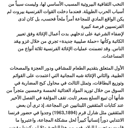
النخب الثقافية البيروتية المسبب الأساسي لها، وليست سبباً من
أسباب الحرب الطويلة. فعندما دخلت القوات الفرنسية بيروت لم
يكن الواقع المادي للمجاعة أمراً ملحاً فحسب، بل كان لدى
الفرنسيين فرصة كبيرة
لإضفاء الشرعية على تدخلهم. بدت أعمال الإغاثة وفق تعبير
الكاتبة وكأنها «حملة صليبية جديدة» تجري من خلال غزو مِعَد
الناس. وقد تضمنت عمليات الإغاثة الفرنسية ثلاثة أنواع من
المساعدات.
الأول المتعلق بتقديم الطعام للمشافي ودور العجزة والمصحات
الطبية، والثاني الإغاثة شبه المجانية التي اعتمدت على القوائم
وتوزيع البطاقات، وتمثل الثالث في محاول كبح المضاربة في
السوق من خلال توريد المواد الغذائية لخمسة وخمسين متجراً من
شأنها أن تبيع السلع بسعر ثابت. تقف المؤلفة في الفصل الأخير
عند كتابات المثقفين اللبنانيين عن المجاعة، إذ ترى أن بعض
المثقفين مثل شارل قرم (1894ـ1963) وجدوا في حضور فرنسا
الانتدابي دوراً إنسانياً كبيراً لحل مشكلة المجاعة، واعتبروا ما
قامت به تحريرا للبلاد، فهم من هذا الناحية مثلا لم يكونوا مؤيدين