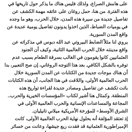
على هامش الصراع، ولذلك فليس هناك ما يذكر حول تاريخها في
هذه الفترة. من هنا، حمل روغان على عاتقه مهمة الكشف عن
تفاصيل جديدة من سيرة هذه المدن، خلال الحرب، وهو ما وجده
في يوميات الضباط، الذين اخذوا يدونون تفاصيل يومية عديدة عن
واقع المدن السورية.
يروي لنا مثلاً الضابط البيروتي عبد الله دبوس في مذكراته عن
واقع مدينته خلال الحرب العالمية الثانية، وكيف أن الجنود
العثمانيين كانوا يقومون في الغالب بسرقة الطعام بسبب عدم
توفره بالشكل الكافي. بعد هذا التوجه الروغاني، إن صح التعبير، بدا
أن هناك موجات جديدة من الكتابات عن المدن السورية خلال
الحرب العالمية الأولى، واللافت في هذا الجانب، أن هذه الكتابات
باتت تكشف عن تفاصيل ومصادر جديدة لقراءة تواريخ هذه
المنطقة. وكمثال هنا أشير لكتاب «المؤسسات الخيرية والحرب..
المجاعة والمساعدات الإنسانية والحرب العالمية الأولى في
الشرق الأوسط» للمؤرخة الأمريكية ميلاني تانيليان.
إذ تعتقد المؤلفة أنه بحلول نهاية الحرب العالمية الأولى، كانت
الإمبراطورية العثمانية قد فقدت ربع جيشها، وعانت من خسائر