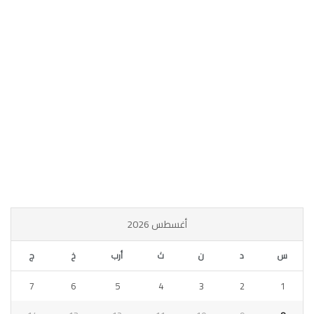
أغسطس 2026
س
د
ن
ث
أرب
خ
ج
7
6
5
4
3
2
1