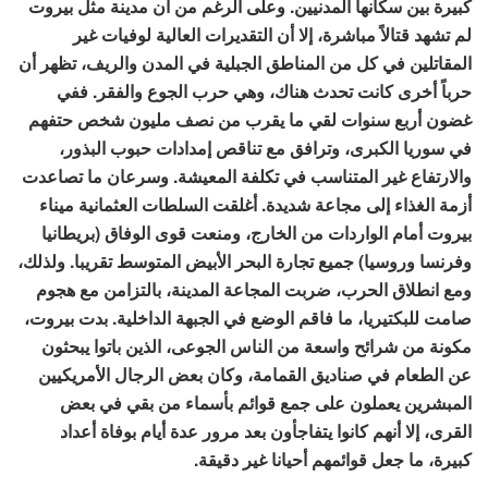
كبيرة بين سكانها المدنيين. وعلى الرغم من أن مدينة مثل بيروت
لم تشهد قتالاً مباشرة، إلا أن التقديرات العالية لوفيات غير
المقاتلين في كل من المناطق الجبلية في المدن والريف، تظهر أن
حرباً أخرى كانت تحدث هناك، وهي حرب الجوع والفقر. ففي
غضون أربع سنوات لقي ما يقرب من نصف مليون شخص حتفهم
في سوريا الكبرى، وترافق مع تناقص إمدادات حبوب البذور،
والارتفاع غير المتناسب في تكلفة المعيشة. وسرعان ما تصاعدت
أزمة الغذاء إلى مجاعة شديدة. أغلقت السلطات العثمانية ميناء
بيروت أمام الواردات من الخارج، ومنعت قوى الوفاق (بريطانيا
وفرنسا وروسيا) جميع تجارة البحر الأبيض المتوسط تقريبا. ولذلك،
ومع انطلاق الحرب، ضربت المجاعة المدينة، بالتزامن مع هجوم
صامت للبكتيريا، ما فاقم الوضع في الجبهة الداخلية. بدت بيروت،
مكونة من شرائح واسعة من الناس الجوعى، الذين باتوا يبحثون
عن الطعام في صناديق القمامة، وكان بعض الرجال الأمريكيين
المبشرين يعملون على جمع قوائم بأسماء من بقي في بعض
القرى، إلا أنهم كانوا يتفاجأون بعد مرور عدة أيام بوفاة أعداد
كبيرة، ما جعل قوائمهم أحيانا غير دقيقة.