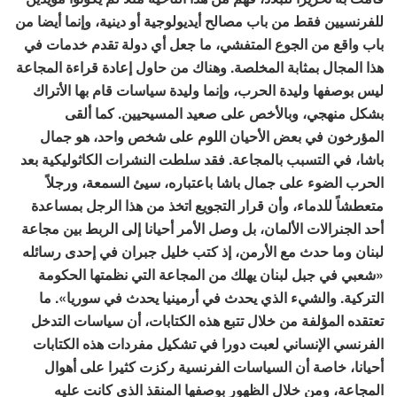
للفرنسيين فقط من باب مصالح أيديولوجية أو دينية، وإنما أيضا من
باب واقع من الجوع المتفشي، ما جعل أي دولة تقدم خدمات في
هذا المجال بمثابة المخلصة. وهناك من حاول إعادة قراءة المجاعة
ليس بوصفها وليدة الحرب، وإنما وليدة سياسات قام بها الأتراك
بشكل منهجي، وبالأخص على صعيد المسيحيين. كما ألقى
المؤرخون في بعض الأحيان اللوم على شخص واحد، هو جمال
باشا، في التسبب بالمجاعة. فقد سلطت النشرات الكاثوليكية بعد
الحرب الضوء على جمال باشا باعتباره، سيئ السمعة، ورجلاً
متعطشاً للدماء، وأن قرار التجويع اتخذ من هذا الرجل بمساعدة
أحد الجنرالات الألمان، بل وصل الأمر أحيانا إلى الربط بين مجاعة
لبنان وما حدث مع الأرمن، إذ كتب خليل جبران في إحدى رسائله
«شعبي في جبل لبنان يهلك من المجاعة التي نظمتها الحكومة
التركية. والشيء الذي يحدث في أرمينيا يحدث في سوريا». ما
تعتقده المؤلفة من خلال تتبع هذه الكتابات، أن سياسات التدخل
الفرنسي الإنساني لعبت دورا في تشكيل مفردات هذه الكتابات
أحيانا، خاصة أن السياسات الفرنسية ركزت كثيرا على أهوال
المجاعة، ومن خلال الظهور بوصفها المنقذ الذي كانت عليه