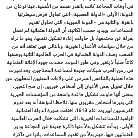
في أوقات المجاعة كانت بالقدر نفسه من الأهمية. فهنا نوعان من
الدولة: الأولى «الدولة العصبية» التي تحاول فرض سيطرتها
بالقوة، والثانية هي «الدولة الحيوية» التي تحاول تقديم
المساعدات. ويبدو، حسب الكاتبة، أن الدولة العثمانية لم تعمل
بعزلة عن مجتمعها، بل حاولت إعادة تشكيل نفسها، وهو ما نراه
من خلال سياسات الأعمال الخيرية، وبالتالي فهي تعتقد أنه من
الصعب وصف الدولة العثمانية في الحرب العالمية الثانية بوصفها
كائناً صلباً لا يتغير وفي طور الموت. حشدت جهود الإغاثة العثمانية
في زمن الحرب شبكات جديدة لمساعدة المحتاجين. وقد تميزت
هذه العملية بالتنافس الشرس على ولاءات المدنيين المحليين، من
خلال تحويل بعض الأعيان إلى أشخاص خيريين، إن صح التعبير،
بمعنى أنها حاولت تشكيل قاعدة واسعة من المؤسسات الخيرية
التي يديرها أشخاص مقربون منها. تلاحظ المؤلفة أنه بعد قدوم
الفرنسيين لبيروت عام 1918، اختفت صورة الدولة العثمانية
الواهبة للمساعدات الخيرية، التي تشكلت خلال الحرب العالمية
الأولى، وبدأت تتشكل بدلاً منها ذاكرة جديدة عن المجاعة ودور
العثمانيين فيها. فهم بدلاً من تقديم المساعدات، باتوا في ذاكرة