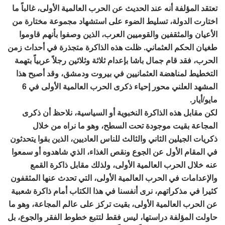
تعتقد المؤلفة أنه عند الحديث عن الحرب العالمية الأولى، غالباً ما
اختارت الدولة، تسليط الضوء على استشهاد مجموعة مختارة من
الأعيان والمثقفين والقوميين العرب، الذين وصفوا بأنهم قاوموا
طغيان الحكم العثماني. ظلت هذه الذاكرة متجذرة في أحداث زمن
الحرب، فقد قام جمال باشا بإعدام ثلاثة وثلاثين رجلاً عربياً بتهمة
التخطيط لمناهضة العثمانيين في بيروت ودمشق، وقد أصبح هذا
المشهد العلني محور إحياء ذكرى الحرب العالمية الأولى في 6
مايو/أيار.
لكن مقابل هذه الذاكرة النخبوية أو السياسية، نلاحظ أن ذكرى
المجاعة بقيت موجودة تحت السطح، وهو ما نراه من خلال
ذكريات الجيلين الثاني والثالث للناس العاديين، الذين بقوا يتحدثون
في المقام الأول عن الجوع ونقص الغذاء، الذي شاهدوه أو سمعوا
عنه خلال الحرب العالمية الأولى، ولذلك مقابل ذاكرة القمع
والإعدامات في الحرب العالمية الأولى، التي تحدث عنها المثقفون
كثيرا في مذكراتهم، نرى أنفسنا في هذا الكتاب أمام ذاكرة شعبية
عن الحرب العالمية الأولى، بقيت تركز على عالم المجاعة، وهو ما
حاولت المؤلفة دراستها، ليس فقط لتتبع خطوط الفقر والجوع، بل