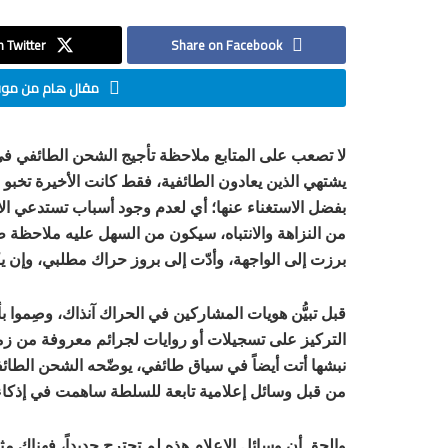
 Twitter
Share on Facebook
مقال هام من موقع
لا تصعب على المتابع ملاحظة تأجيج الشحن الطائفي في 
يشتهي الذين يعادون الطائفية، فقط كانت الأخيرة تخبو قليل
بفضل الاستغناء عنها؛ أي لعدم وجود أسباب تستدعي الا
من النزاهة والانتباه، سيكون من السهل عليه ملاحظة 
برزت إلى الواجهة، وأدّت إلى بروز حراك مطلبي، وإن يك
قبل تبيُّن هويات المشاركين في الحراك آنذاك، وصِموا ب
التركيز على تسجيلات أو روايات لجرائم معروفة من ز
نبشها أتت أيضاً في سياق طائفي، يوضّحه الشحن الطائف
من قبل وسائل إعلامية تابعة للسلطة ساهمت في إذكاء 
والحق أن وسائل الإعلام هذه لم تجترح جديداً، فهناك م