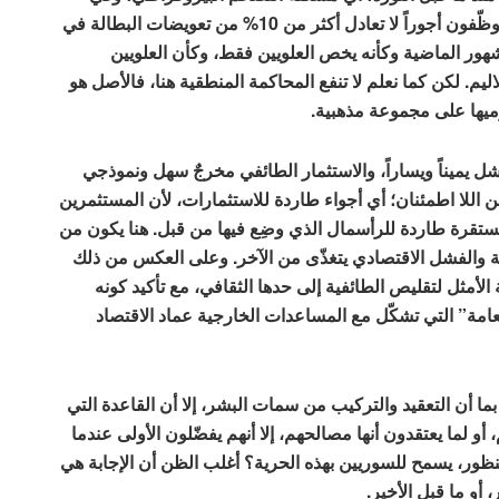
أساسها هي مشكلة بطالة مقنّعة، حيث يقبض هؤلاء الموظّفون أجوراً لا تعادل أكثر من 10% من تعويضات البطالة في
هور الماضية وكأنه يخص العلويين فقط، وكأن العلويين
ليم. لكن كما نعلم لا تنفع المحاكمة المنطقية هنا، فالأصل هو
رميها على مجموعة مذهبية.
شل يميناً ويساراً، والاستثمار الطائفي مخرجٌ سهل ونموذجي
ن اللا اطمئنان؛ أي أجواء طاردة للاستثمارات، لأن المستثمرين
مستقرة طاردة للرأسمال الذي وضِع فيها من قبل. هنا يكون من
ية والفشل الاقتصادي يتغذّى من الآخر. وعلى العكس من ذلك
يئة الأمثل لتقليص الطائفية إلى حدها الثقافي، مع تأكيد كونه
العامة” التي تشكّل مع المساعدات الخارجية عماد الاقتصاد
 أن التعقيد والتركيب من سمات البشر، إلا أن القاعدة التي
و لما يعتقدون أنها مصالحهم، إلا أنهم يفضّلون الأولى عندما
منظور، يسمح للسوريين بهذه الحرية؟ أغلب الظن أن الإجابة هي
، أو ما قبل الأخير.