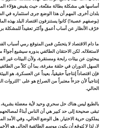
بلدان أخرى. المهم أن هذا الوضع جرى استثماره في الش
(بوصفهم عصبة!) كانوا يستنزفون اقتصاد البلد بهذه الملا
حَرْف الأنظار عن أساب أعمق وأكثر تعقيداً للمشكلة ب
ما دام الاقتصاد لا يتحسّن فمن المتوقع رمي أسباب الف
لاستغلاله. لكن الاحتقان الطائفي بدوره سيشيع أجواءً م
يبحثون عن بيئات رابحة ومستقرة، ولأن البيئات غير ال
السهل الدوران في حلقة مفرغة، بما أن كلاً من الطائف
فإن اقتصاداً إنتاجياً حقيقياً، بعيداً عن العسكرة، هو الب
إنتاجياً لأن جزءاً معتبراً من الصراع هو على “الثروات 
الحالي.
بالطبع ليس هناك حل سحري وحيد لأية معضلة بشرية، بما
تبقى صحيحة إلى حد كبير هي أن الناس أبناءٌ لمصالحهم، أ
يملكون حرية الاختيار. هل الوضع الحالي، وفي الأمد ال
لا، لذا لا يُتوقع أن يكون موسم الطائفية الحالي هو الأخير