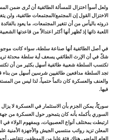
ولعل أسوأ اختزال للمسألة الطائفية أن تُرى ضمن المستو
الاختزال القول إن المجتمع/المجتمعات طائفية، ولن يتغيّر 
ذروته باليأس من أن تتغير المجتمعات، ما يعود بالفائدة 
اللعبة ذاتها إذ تُظهر أنها أكثر اعتدالاً من قاعدتها الشع
في أصل الطائفية أنها صناعة سلطة، سواء كانت موجود ف
شكّ في أن الإرث الطائفي يسعف أية سلطة محدثة تريد ا
تكتسب السلطة شعبية طائفية أسهل بكثير من أن تكتسب
تجد السلطة مدافعين طائفيين شرسين أسهل من بناء قاع
والعنف والعسكرة كان دائماً حتمياً، لذا ليس من المس
فيها.
سوريّاً، يمكن الجزم بأن الاستثمار في العسكرة لا يزا
السوري بأكمله بأنه كان يتمحور حول العسكرة من جهة، 
ارتبطت بمختلف أنواع العصبويات، وبمفهوم الولاء في ا
المعلن تزيد رواتب منتسبي الجيش والأجهزة الأمنية عل
العام الماضي هناك فئة عليا من الموظفين تتقاضى أجو