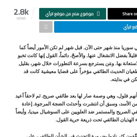
2.8k
Share on
موضوع هام من موقع الرأي
VIEWS
 الرأي
سوريا منذ شهر حتى الآن. قبل شهر لم تكن الأمور أيضاً كما
اً بفضل الانشغال عنها. والأصحّ، دائماً، القول إنها كانت تخبو
ستعانة بها. ومَن يسترجع بسرعة التطورات خلال شهر، بقليل
طغيان الحديث الطائفي مؤخراً على قضايا معيشية كانت قد
ن في بدايته.
أنهم فلول، وهي وصمة صار لها بعد طائفي صريح. ثم لاحقاً أعيد
من الأسد، وسبق أن انتشرت وأحدثت الضجة المرجوة. إعادة
ي الصريح والمستمر ضد العلويين على السوشيال ميديا، وأيضاً
الهذيان الطائفي تحت ذريعة حرية القول.
ثقّفون كثر نادوا بضرورة التحدث في الشأن الطائفي، على