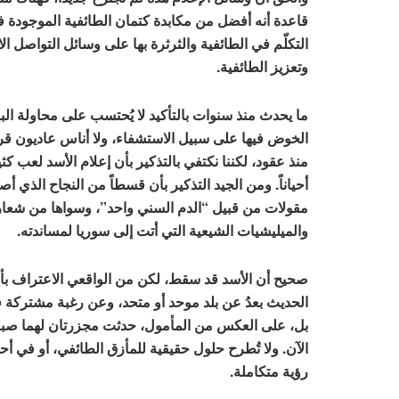
قاعدة أنه أفضل من مكابدة كتمان الطائفية الموجودة فعلاً
التكلّم في الطائفية والثرثرة بها على وسائل التواصل ا
وتعزيز الطائفية.
ما يحدث منذ سنوات بالتأكيد لا يُحتسب على محاولة البر
الخوض فيها على سبيل الاستشفاء، ولا أناس عاديون قررو
منذ عقود، لكننا نكتفي بالتذكير بأن إعلام الأسد لعب كثي
أحياناً. ومن الجيد التذكير بأن قسطاً من النجاح الذي أ
مقولات من قبيل “الدم السني واحد”، وسواها من شعارا
والميليشيات الشيعية التي أتت إلى سوريا لمساندته.
صحيح أن الأسد قد سقط، لكن من الواقعي الاعتراف بأن 
الحديث بعدُ عن بلد موحد أو متحد، وعن رغبة مشتركة ف
بل، على العكس من المأمول، حدثت مجزرتان لهما صبغة 
الآن. ولا تُطرح حلول حقيقية للمأزق الطائفي، أو في أ
رؤية متكاملة.