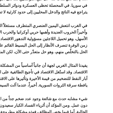
في سوريا. في المحصلة تحظى العسكرة ودوائر السلطة 
يتراجع فيه الناتج والدخل المحليين إلى حدود كارثية لا 
في الغرب انتعش اليمين العنصري المتطرف مستغلاً الر
وأخيراً الحروب العديدة وأهمها حربي أوكرانيا والحرب 
الأسهل، وهو تحميل اللاجئين مسؤولية التدهور الاقتصاد
زمن الوفرة تنصرف الأنظار إلى الحل البسيط القائم ع
الحل بالتخلّص منهم، وهو حل متعذّر حتى الآن، لكن الم
يفيدنا المثال الغربي لجهة أن جانباً أساسياً من المشكلة 
الاقتصاد. وقد استُغل الاقتصاد في تأجيج الطائفية على 
آبار النفط للتضخيم من قيمة الأخيرة وتأثيرها على الاق
يافطة سرقة الثروات السورية. أخيراً، عندما آلت السيطر
شيء مشابه حدث مع شائعة وجود عدد ضخم جداً من الع
دون عمل. ومن المؤكد أن أثرياء الفساد الكبار سعيدون
الحالية. أما فيما يخص الوظائف فهذه مشكلة مطروحة 