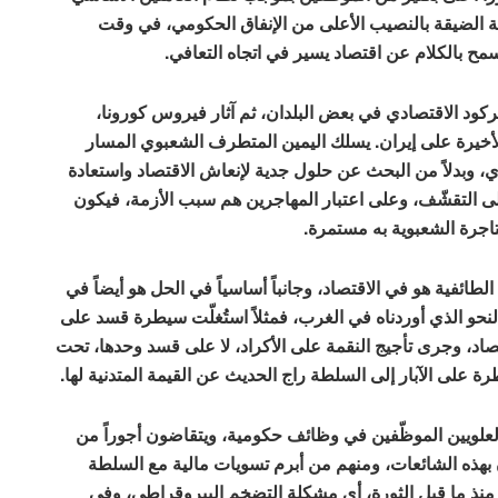
الضيقة بالنصيب الأعلى من الإنفاق الحكومي، في وقت
تسمح بالكلام عن اقتصاد يسير في اتجاه التعافي.
كود الاقتصادي في بعض البلدان، ثم آثار فيروس كورونا،
الأخيرة على إيران. يسلك اليمين المتطرف الشعبوي المسار
ي، وبدلاً من البحث عن حلول جدية لإنعاش الاقتصاد واستعادة
لى التقشّف، وعلى اعتبار المهاجرين هم سبب الأزمة، فيكون
تاجرة الشعبوية به مستمرة.
الطائفية هو في الاقتصاد، وجانباً أساسياً في الحل هو أيضاً في
النحو الذي أوردناه في الغرب، فمثلاً استُغلّت سيطرة قسد على
تصاد، وجرى تأجيج النقمة على الأكراد، لا على قسد وحدها، تحت
ة على الآبار إلى السلطة راج الحديث عن القيمة المتدنية لها.
لويين الموظّفين في وظائف حكومية، ويتقاضون أجوراً من
 بهذه الشائعات، ومنهم من أبرم تسويات مالية مع السلطة
منذ ما قبل الثورة، أي مشكلة التضخم البيروقراطي، وفي