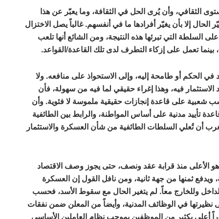
ى الثقافي، وأن يُرى الحل في الثقافة، وما يعبّر عن هذا
الحال إلا بأن يغيّر أفرادها ما في أنفسهم. غالباً يصل الاختزال
على السلطة التي تبرئها هذه النتيجة، ومن الشائع أنها تلعب
بية، بينما تعمل على إزكاء التطرف لدى تلك القاعدة/القواعد.
ي الحكم أو طامحة إليه، وإلى الاستحواذ على منافعه. ولا
لاستثمار فيه، وهذا إغراء حقيقي لما فيه من سهولة، فأن
 شعبية على قاعدة إنجازات حقيقية ملموسة لا فئوية. وأن
دة تأييد مدنية على أساس المواطنة، والرابط بين الطائفية
تغرب أن تُعلي السلطات الطائفية من شأن العسكرة والاستثمار
ل هو الأعلى منذ قرابة عقد ونصف، حتى يجوز وصف الاقتصاد
ويدفع ثمنها من جهة ثانية، ومن نافل القول إن العسكرة
لداخل وللخارج معاً. لم يتغير الحال مع سقوط الأسد، فحسب
ى نظيرتها في الوظائف المدنية، وأيضاً من المعلن ضمن نفقات
راً أعلى بكثير من الموظفين بموجب نظام العاملين الأساسي