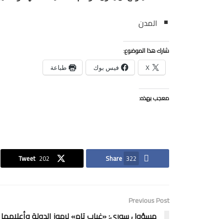
المدن
شارك هذا الموضوع:
X
فيس بوك
طباعة
معجب بهذه:
Tweet
202
Share
322
Previous Post
مسؤول سوري: «غياب تام» لرموز الدولة وأعلامها