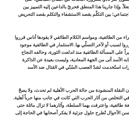
. وإذا جارينا هذا المنطق فحريّ بالداعين إليه التمييز بين
لاجتماعي؛ بين التكلّم بقصد الاستشفاء والتكلم بقصد التحريض
اء من الطائفية، ومواسم الكلام الطائفي لا يقودها أناس قرروا
ا لسبب أو لآخر التسلّي بها. الاستثمار في الطائفية موجود
راً على المسألة الطائفية منذ اندلعت الثورة، وحالفه النجاح
صابه الأسد أتى من الجهة المعادية، وليست بعيدة عن الذاكرة
ت استُخدمت لشدّ العصب السُنّي في القتال ضد الأسد
النقلة المنشودة من حالة الحرب الأهلية لم تحدث، ولا يصحّ
ي التخلص من آثار الحرب التي كانت في جانب منها حرباً أهلية.
طائفية، واعترفت بهما السلطة، وآثارهما لا تزال ماثلة حتى
حسن الأحوال تُطرح حلول جزئية لا يفكر أصحابها في الحاجة إلى