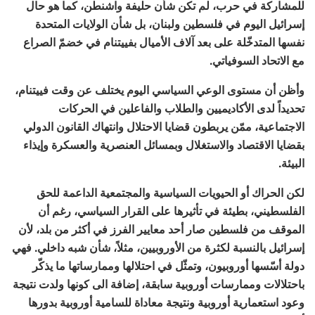
للمشاركة في حرب، لم تكن شأن حليفة واشنطن، كما هو حال
إسرائيل اليوم في فلسطين ولبنان، بل شأن الولايات المتحدة
نفسها المتدخّلة على بعد آلاف الأميال بفييتنام في خضمّ الصراع
مع الاتحاد السوفياتي.
وأظن أن مستوى الوعي السياسي اليوم يختلف عن وقت فييتنام،
تحديداً لدى الأكاديميين والطلاب والفاعلين في الحركات
الاجتماعية، ممّن يربطون قضايا الاحتلال وانتهاك القانون الدولي
بقضايا الاقتصاد والاستغلال وبمسائل العنصرية والعسكرة وإيذاء
البيئة.
لكن الحراك أو الحيويات السياسية والمجتمعية الداعمة للحق
الفلسطيني، بطيئة في تأثيرها على القرار السياسي، رغم أن
الموقف من فلسطين صار أحد معايير الفرز في أكثر من بلد، لأن
إسرائيل بالنسبة لكثرة من الأوروبيين، مثلاً، شأن شبه داخلي. فهي
دولة أسّسها أوروبيون، وتمثّل في احتلالها وممارساتها ما يذكّر
باحتلالات وممارسات أوروبية سابقة، إضافة الى كونها ولدت نتيجة
وعود استعمارية أوروبية ونتيجة معاداة للسامية أوروبية بدورها