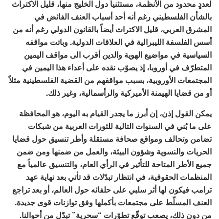
لعددٍ محدود من الأنظمة، مستثنياً دول الخليج منها، قليل الاكتراث
بالشأن الفلسطيني رغم أنه أحد أسباب العنف الفائض في
المشرق العربي، قليل الاكتراث أيضاً بالقانون الدولي رغم أنه من
أسس الفلسفة الليبرالية في العلاقات الدولية. وباتت مواقفه
السياسية في مواضيع الهوية والدين أقرب الى مواقف اليمين
المتطرّف في أوروبا، إذ يصوّب نقده على أعداء هذا اليمين في
المجتمعات الأوروبية، بسبب مواقفهم من القضية الفلسطينية مثلاً
أو من قضايا الهيمنة الأميركية والرأسمالية، وغير ذلك.
يمكن القول إذن، إن أبرز ما يجدر القيام به اليوم، هو المحافظة
على ما بُني في السنوات التالية للثورات العربية من شبكات
تضامن وتحالف ومواقع صحافة مستقلة وأطر تنسيق حول قضايا
الحريات والنسوية وشؤون البيئة، والعمل من ضمنها ومن ضمن
جميع الأطر المتاحة للتأثير في الرأي العام، والتنسيق عالمياً مع
المنظمات الحقوقية، في انتظار تبدّلات قد تأتي بعد نهاية عهد
ترامب فيكون لها أثر سلبي على حلفائه حول العالم، أو بعد تراجع
العنف المسلّط على مجتمعات بأكملها وفق توازنات قوى جديدة.
من دون ذلك، يصعب توقّع تطوّرات “سحرية” تبدّل من أحوالنا.