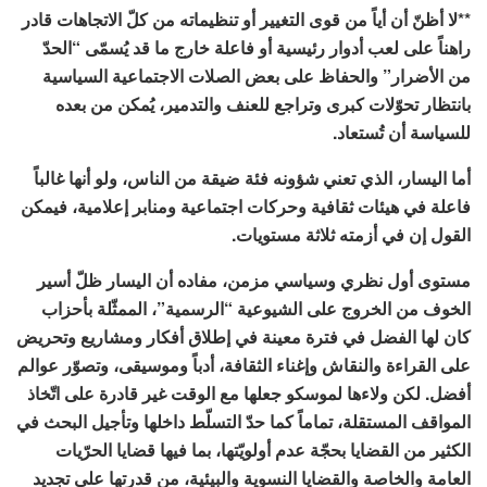
**لا أظنّ أن أياً من قوى التغيير أو تنظيماته من كلّ الاتجاهات قادر
راهناً على لعب أدوار رئيسية أو فاعلة خارج ما قد يُسمّى “الحدّ
من الأضرار” والحفاظ على بعض الصلات الاجتماعية السياسية
بانتظار تحوّلات كبرى وتراجع للعنف والتدمير، يُمكن من بعده
للسياسة أن تُستعاد.
أما اليسار، الذي تعني شؤونه فئة ضيقة من الناس، ولو أنها غالباً
فاعلة في هيئات ثقافية وحركات اجتماعية ومنابر إعلامية، فيمكن
القول إن في أزمته ثلاثة مستويات.
مستوى أول نظري وسياسي مزمن، مفاده أن اليسار ظلّ أسير
الخوف من الخروج على الشيوعية “الرسمية”، الممثّلة بأحزاب
كان لها الفضل في فترة معينة في إطلاق أفكار ومشاريع وتحريض
على القراءة والنقاش وإغناء الثقافة، أدباً وموسيقى، وتصوّر عوالم
أفضل. لكن ولاءها لموسكو جعلها مع الوقت غير قادرة على اتّخاذ
المواقف المستقلة، تماماً كما حدّ التسلّط داخلها وتأجيل البحث في
الكثير من القضايا بحجّة عدم أولويّتها، بما فيها قضايا الحرّيات
العامة والخاصة والقضايا النسوية والبيئية، من قدرتها على تجديد