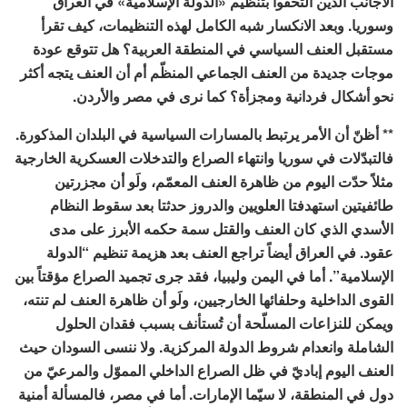
الأجانب الذين التحقوا بتنظيم «الدولة الإسلامية» في العراق
وسوريا. وبعد الانكسار شبه الكامل لهذه التنظيمات، كيف تقرأ
مستقبل العنف السياسي في المنطقة العربية؟ هل تتوقع عودة
موجات جديدة من العنف الجماعي المنظّم أم أن العنف يتجه أكثر
نحو أشكال فردانية ومجزأة؟ كما نرى في مصر والأردن.
** أظنّ أن الأمر يرتبط بالمسارات السياسية في البلدان المذكورة.
فالتبدّلات في سوريا وانتهاء الصراع والتدخلات العسكرية الخارجية
مثلاً حدّت اليوم من ظاهرة العنف المعمّم، ولَو أن مجزرتين
طائفيتين استهدفتا العلويين والدروز حدثتا بعد سقوط النظام
الأسدي الذي كان العنف والقتل سمة حكمه الأبرز على مدى
عقود. في العراق أيضاً تراجع العنف بعد هزيمة تنظيم “الدولة
الإسلامية”. أما في اليمن وليبيا، فقد جرى تجميد الصراع مؤقتاً بين
القوى الداخلية وحلفائها الخارجيين، ولَو أن ظاهرة العنف لم تنته،
ويمكن للنزاعات المسلّحة أن تُستأنف بسبب فقدان الحلول
الشاملة وانعدام شروط الدولة المركزية. ولا ننسى السودان حيث
العنف اليوم إباديّ في ظل الصراع الداخلي المموّل والمرعيّ من
دول في المنطقة، لا سيّما الإمارات. أما في مصر، فالمسألة أمنية