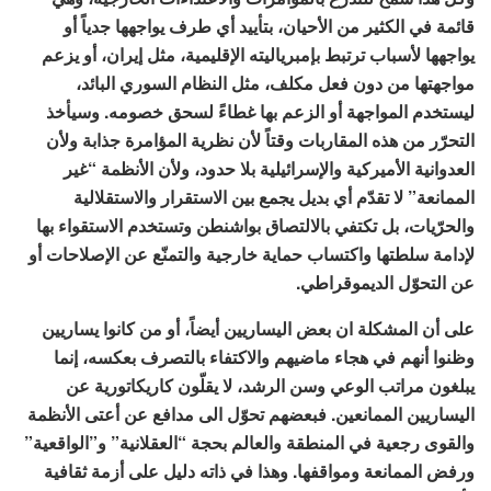
قائمة في الكثير من الأحيان، بتأييد أي طرف يواجهها جدياً أو
يواجهها لأسباب ترتبط بإمبرياليته الإقليمية، مثل إيران، أو يزعم
مواجهتها من دون فعل مكلف، مثل النظام السوري البائد،
ليستخدم المواجهة أو الزعم بها غطاءً لسحق خصومه. وسيأخذ
التحرّر من هذه المقاربات وقتاً لأن نظرية المؤامرة جذابة ولأن
العدوانية الأميركية والإسرائيلية بلا حدود، ولأن الأنظمة “غير
الممانعة” لا تقدّم أي بديل يجمع بين الاستقرار والاستقلالية
والحرّيات، بل تكتفي بالالتصاق بواشنطن وتستخدم الاستقواء بها
لإدامة سلطتها واكتساب حماية خارجية والتمنّع عن الإصلاحات أو
عن التحوّل الديموقراطي.
على أن المشكلة ان بعض اليساريين أيضاً، أو من كانوا يساريين
وظنوا أنهم في هجاء ماضيهم والاكتفاء بالتصرف بعكسه، إنما
يبلغون مراتب الوعي وسن الرشد، لا يقلّون كاريكاتورية عن
اليساريين الممانعين. فبعضهم تحوّل الى مدافع عن أعتى الأنظمة
والقوى رجعية في المنطقة والعالم بحجة “العقلانية” و”الواقعية”
ورفض الممانعة ومواقفها. وهذا في ذاته دليل على أزمة ثقافية