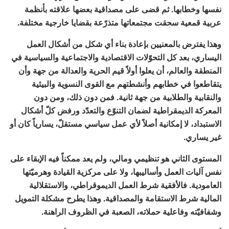
نفسها وخطابها. ثم قضى على مصداقية بعضها علاقته بأنظمة
عربية قمعية سحقت مجتمعاتها متذرّعة بقضايا خارجية مختلفة.
وهذا يفترض بالمعنيين بإعادة بناء أي شكل من أشكال العمل
اليساري، بعد كل التحوّلات الاقتصادية والاجتماعية والسياسية في
المنطقة والعالم، أن يعلوا أولاً قيم الحرية والعدالة من جهة وأن
يتقاطعوا في خطابهم وأنشطتهم مع القوى النسوية والبيئية
والنقابية والطلابية من جهة ثانية. فمن دون ذلك، ومن دون
المعركة الديمقراطية لضمان التنوّع والتعدّد ورفض كلّ أشكال
الاستبداد، لا إمكانية أصلاً لأي عمل سياسي مستقلّ، يسارياً كان أو
غير يساري.
المستوى الثاني هو تنظيمي ومالي، ولم يعد ممكناً فيه الإبقاء على
نفس آليات العمل وأساليبها، ولا على مركزية القيادة وهرميّتها
العامودية. فالأفقية شرط العمل الديموقراطي، والاستقلالية
المالية شرط الاستقامة والمصداقية. وهذا يطرح مشكلة التمويل
وشفافيّته وفاعلية حملاته، الصعبة في الظروف الراهنة.