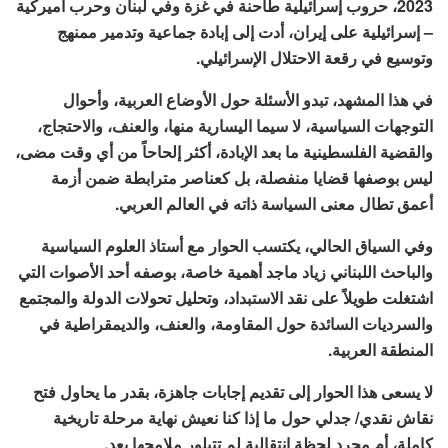
2023، حروب إسرائيلية طاحنة في غزة وفي لبنان وحرب أميركية
– إسرائيلية على إيران، أدت إلى إبادة جماعية وتدمير ممنهج
وتوسيع في رقعة الاحتلال الإسرائيلي.
في هذا المشهد، تبدو الأسئلة حول الأوضاع العربية، وأحوال
التوجهات السياسية، لا سيما اليسارية منها، والعنف، والاحتجاج،
والقضية الفلسطينية ما بعد الإبادة، أكثر إلحاحاً من أي وقت مضى،
ليس بوصفها قضايا منفصلة، بل كعناصر مترابطة ضمن أزمة
أعمق تطال معنى السياسة ذاته في العالم العربي.
وفي السياق الحالي، يكتسب الحوار مع أستاذ العلوم السياسية
والباحث اللبناني زياد ماجد أهمية خاصة، بوصفه أحد الأصوات التي
اشتغلت طويلاً على نقد الاستبداد، وتحليل تحولات الدولة والمجتمع
والسرديات السائدة حول المقاومة، والعنف، والديمقراطية في
المنطقة العربية.
لا يسعى هذا الحوار إلى تقديم إجابات جاهزة، بقدر ما يحاول فتح
نقاش نقدي/ جدلي حول ما إذا كنا نعيش نهاية مرحلة تاريخية
كاملة، أم مجرد لحظة انتقالية لم تتبلور ملامحها بعد.