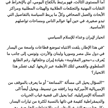
أما المستوى الثالث، فهو يرتبط بالكفاح اليومي، أي بالإنخراط في
النقابات المهنية والتجمّعات الطلابية والهيئات المطلبية ومراكز
الأبحاث والعمل الصحافي وكلّ ما يربط السياسة بالتفاصيل التي
تبدو صغيرة، في حين أنها عوالم الناس ومساحات تواصلهم
الأساسية.
انحياز لإيران وعداء للإسلام السياسي
*في هذا الإطار، يلفت الانتباه تموضع قطاعات واسعة من اليسار
في دول مثل مصر وسوريا ولبنان والأردن، وتونس، إلى جانب ما
يُعرف بـ«محور المقاومة» بقيادة إيران وحلفائها، رغم الطابع
السلطوي والقمعي لتلك الأنظمة عبر تاريخها. كيف تفسّر هذا
الانحياز؟
**السؤال يحيل الى مسألة “الممانعة” أو ما يعرف بالموقف من
الإمبريالية الأميركية وما رافقه من تبسيط، ويحيل أيضاً الى
المسألة الإسرائيلية، كما يحيل الى قضية غياب الحريات
والديمقراطية كقيمة في ذاتها بالنسبة لكثرة من تيارات اليسار.
وكل هذا سمح للتذرع بالمؤامرات والاعتداءات الخارجية، وهي