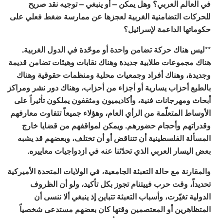
في العالم العربي؟ وهل يمكن – أو ينبغي – توجيه نقد صريح
للحركات التضامنية الغربية لعجزها عن ممارسة ضغط فعلي على
حكوماتها الداعمة لإسرائيل؟
**ليس هناك حركة تضامن واحدة أو موحّدة في الدول الغربية.
هناك مجموعات طلابية جديدة وهناك نقابات وهيئات تضامن قديمة
وجديدة، وهناك أفراد وجمعيات محلية ومنظمات حقوقية وهناك
بالطبع أحزاب يسارية أو أجزاء من أحزاب، وهناك دور نشر ومراكز
أبحاث ومهرجانات فنية، وأكاديميون ومثقفون يملكون تأثيراً على
الأوساط المتعلّمة من الرأي العام، وهؤلاء جميعاً تتفاوت معارفهم
وقدراتهم وأحجام حضورهم. ويمكن لمواقفهم من قضايا خارج
المسألة الفلسطينية أن تتناقض أو أن تختلف، وبعضهم قد يشبه
بعض اليسار العربي الذي تحدّثنا عنه في ازدواجيات معاييره.
والمقارنة مع حالة التعبئة الجامعية، في الولايات المتحدة الأميركية
تحديداً، وقت حرب فييتنام تجوز بكل تأكيد، ولو أن الظروف
الدولية تغيّرت، وأسباب التعبئة تتباين إذ ينبغي ألا ننسى أن
المتظاهرين أو المعتصمين وقتها كان بعضهم مستدعى شخصياً