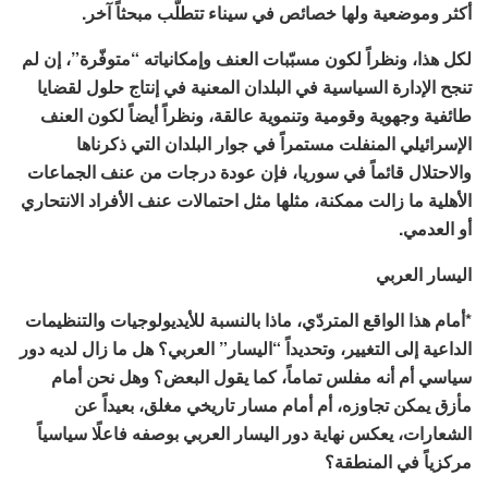
أكثر وموضعية ولها خصائص في سيناء تتطلّب مبحثاً آخر.
لكل هذا، ونظراً لكون مسبّبات العنف وإمكانياته “متوفّرة”، إن لم
تنجح الإدارة السياسية في البلدان المعنية في إنتاج حلول لقضايا
طائفية وجهوية وقومية وتنموية عالقة، ونظراً أيضاً لكون العنف
الإسرائيلي المنفلت مستمراً في جوار البلدان التي ذكرناها
والاحتلال قائماً في سوريا، فإن عودة درجات من عنف الجماعات
الأهلية ما زالت ممكنة، مثلها مثل احتمالات عنف الأفراد الانتحاري
أو العدمي.
اليسار العربي
*أمام هذا الواقع المتردّي، ماذا بالنسبة للأيديولوجيات والتنظيمات
الداعية إلى التغيير، وتحديداً “اليسار” العربي؟ هل ما زال لديه دور
سياسي أم أنه مفلس تماماً، كما يقول البعض؟ وهل نحن أمام
مأزق يمكن تجاوزه، أم أمام مسار تاريخي مغلق، بعيداً عن
الشعارات، يعكس نهاية دور اليسار العربي بوصفه فاعلًا سياسياً
مركزياً في المنطقة؟