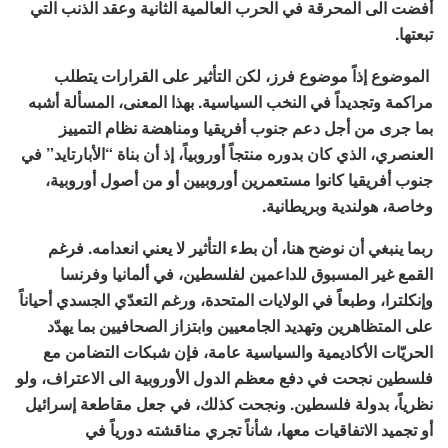
أفضت الى المحرقة في الحرب العالمية الثانية وعقد الذنب التي
تبعتها.
الموضوع إذاً موضوع فرز، لكن التأثير على القرارات يتطلب
مراكمة وتجديداً في النخب السياسية. بهذا المعنى، المسألة أشبه
بما جرى من أجل دعم جنوب أفريقيا ومناهضة نظام التمييز
العنصري، الذي كان بدوره منتجاً أوروبياً، إذ أن بناة “الأبارتايد” في
جنوب أفريقيا كانوا مستعمرين أوروبيين أو من أصول أوروبية،
وخاصة، هولندية وبريطانية.
ربما ينبغي أن نوضح هنا، أن بطء التأثير لا يعني انعدامه. فرغم
القمع غير المسبوق للداعمين لفلسطين، في ألمانيا وفرنسا
وإنكلترا، وطبعاً في الولايات المتحدة، ورغم التعدّي الجسدي أحياناً
على المتظاهرين وتهديد الجامعيين وابتزاز الصحافيين بما يهدّد
الحريّات الأكاديمية والسياسية عامة، فإن شبكات التضامن مع
فلسطين نجحت في دفع معظم الدول الأوروبية الى الاعتراف، ولو
نظرياً، بدولة فلسطين. ونجحت كذلك، في جعل مقاطعة إسرائيل
أو تجميد الاتفاقيات معها، شأناً تجري مناقشته دورياً في