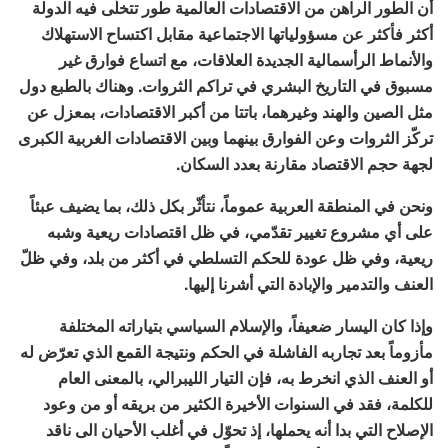
أن الطور الراهن من الاقتصادات العالمية طور تتخلّى فيه الدولة
أكثر فأكثر عن مسؤولياتها الاجتماعية مقابل اكتساح الاستهلاك
والأنماط الرأسمالية الجديدة العلاقات، مع اتساع فوارق غير
مسبوق في التاريخ البشري في تراكم الثروات. وهناك بالطبع دول
مثل الصين والهند وغيرهما، باتتا من أكبر الاقتصادات، بمعزل عن
تركّز الثروات وعن الفوارق بينهما وبين الاقتصادات الغربية الكبرى
لجهة حجم الاقتصاد مقارنة بعدد السكان.
ونحن في المنطقة العربية عموماً، نتأثّر بكل ذلك، بما يضيف عبئاً
على أي مشروع تغيير تقدّمي، في ظل اقتصادات ريعية وشبه
ريعية، وفي ظل عودة للحكم التسلطي في أكثر من بلد، وفي ظلّ
العنف والتدمير والإبادة التي أشرنا إليها.
وإذا كان اليسار ضعيفاً، والإسلام السياسي بتياراته المختلفة
مأزوماً بعد تجاربه الفاشلة في الحكم ونتيجة القمع الذي تعرّض له
أو العنف الذي انخرط به، فإن التيار الليبرالي، بالمعنى العام
للكلمة، فقد في السنوات الأخيرة الكثير من بريقه أو من وعود
الإصلاح التي بدا أنه يحملها، إذ تحوّل في أغلب الأحيان الى ناقد