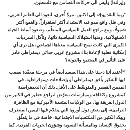
وإيرلندا) وليس الى حركات التضامن مع فلسطين.
*ربما النقد يوجّه إلى الاثنين. مرةً أُخرى، لنعود الى العالم العربي،
وفي ظل واقع يبدو فيه الاستبداد أكثر استقراراً، والقمع أكثر
شمولًا، ومع تراجع العمل السياسي المنظّم، وصعود أنماط الحياة
الاستهلاكية، ومنها استهلاك السياسية ذاتها، وتآكل السرديات
الكبرى التي كانت تمنح السياسة معناها الجماعي، هل ترى أي
إمكانية فعلية لإعادة بناء مشروع عربي حداثي ديمقراطي قادر
على التأثير في المجتمع والدولة؟
**أعتقد أننا دخلنا على هذا الصعيد أيضاً في مرحلة معقّدة يصعب
فيها التفكير بأفق ديمقراطي أو بإصلاحات ديموقراطية، في
المديين القصير والمتوسّط على الأقل. ذلك أن الديمقراطية
كمشروع وكثقافة وممارسات تتعرّض لتراجع خطير في الكثير من
الدول العريقة بها، من الولايات المتحدة الأميركية مع الظاهرة
الترامبية، إلى بعض دول أوروبا التي يتقدّم فيها اليمين المتطرف
ويهدّد الكثير من المكتسبات الاجتماعية، خاصة في ما يتعلّق
بحقوق الإنسان وبالمسألة النسوية وشؤون الحريات الفردية. كما