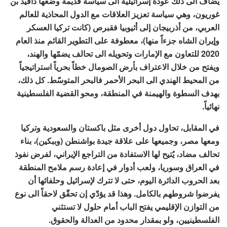
يُضاف الى ذلك عودة إسرائيلية الى سياسة قديمة وضعها دافيد بن
غوريون، وهي سياسة تعزيز العلاقات مع الدول المحاذية للعالم
العربي، من أذربيجان إلى أثيوبيا فقبرص (كانت تركيا العسكر
وإيران الشاه جزءاً منها)، معطوفة على التطوير القائم منذ العام
2020 للتعاون مع الإمارات وتحويله الى تحالف يضمّها والهند،
ويفتح من خلال الاعتراف بأرض الصومال خطاً بحرياً استراتيجياً
من المحيط الهندي الى البحر الأحمر فالبحر المتوسّط. كل ذلك،
بهدف السطوة والهيمنة في المنطقة، ومحو القضية الفلسطينية
نهائياً.
في المقابل، تحاول دول أخرى مثل باكستان والسعودية وتركيا
ومعها مصر، وجميعها على علاقة جيدة بواشنطن (وببكين)، بناء
تحالف مضاد، يُتيح لها الاستفادة من التراجع الإيراني، لفرض نفوذ
في العراق وسوريا، ولعب أدوار في إعادة رسم ملامح المنطقة
بعد الحروب الدائرة اليوم، حتى لا تترك لإسرائيل وحلفائها أن
يفرضوا شروطهم بالكامل. وهذا قد يؤدّي إن تحقّق لاحقاً الى نوع
من التوازن الإقليمي يفتح الباب أمام حلول لا تستثني
الفلسطينيين، ولو بمقدار محدود من العدالة والحقوق.