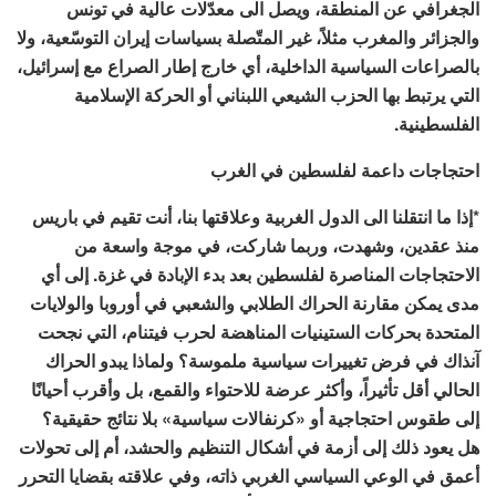
الجغرافي عن المنطقة، ويصل الى معدّلات عالية في تونس
والجزائر والمغرب مثلاً، غير المتّصلة بسياسات إيران التوسّعية، ولا
بالصراعات السياسية الداخلية، أي خارج إطار الصراع مع إسرائيل،
التي يرتبط بها الحزب الشيعي اللبناني أو الحركة الإسلامية
الفلسطينية.
احتجاجات داعمة لفلسطين في الغرب
*إذا ما انتقلنا الى الدول الغربية وعلاقتها بنا، أنت تقيم في باريس
منذ عقدين، وشهدت، وربما شاركت، في موجة واسعة من
الاحتجاجات المناصرة لفلسطين بعد بدء الإبادة في غزة. إلى أي
مدى يمكن مقارنة الحراك الطلابي والشعبي في أوروبا والولايات
المتحدة بحركات الستينيات المناهضة لحرب فيتنام، التي نجحت
آنذاك في فرض تغييرات سياسية ملموسة؟ ولماذا يبدو الحراك
الحالي أقل تأثيراً، وأكثر عرضة للاحتواء والقمع، بل وأقرب أحيانًا
إلى طقوس احتجاجية أو «كرنفالات سياسية» بلا نتائج حقيقية؟
هل يعود ذلك إلى أزمة في أشكال التنظيم والحشد، أم إلى تحولات
أعمق في الوعي السياسي الغربي ذاته، وفي علاقته بقضايا التحرر