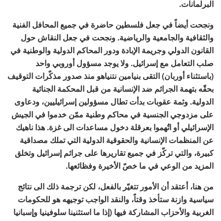
البرلمانات.
ونجحت أيضاً في جعل فلسطين حاضرة في جميع المحافل الفنية
والثقافية والجامعية والرياضية. ونجحت في جعل النقاش حول
القانون الدولي وجريمة الإبادة ودور المحاكم الدولية والوطنية في
صلب التعامل مع إسرائيل. ولا يوجد مسؤول أوروبي واحد
(باستثناء أوربان) التقى بنيامين نتنياهو منذ صدور مذكّرات التوقيف
بحقّه بتهمة الجرائم ضد الإنسانية من قبل المحكمة الجنائية
الدولية. وثمة عقوبات بدأت تطال مسؤولين إسرائيليين، ودعاوى
على مزدوجي الجنسية في محاكم وطنية ممّن خدموا في الجيش
الإسرائيلي أو اتُهموا بعرقلة دخول مساعدات الى غزة. هذا ناهيك
عن المنظمات الإنسانية والحقوقية الدولية التي تملك مصداقية
كبيرة، والتي تركّز في جميع تقاريرها على جرائم إسرائيل وتخلق
المزيد من الوعي في ما خصّ الأخيرة وفظائعها.
من هنا، أعتقد أن الأمور تتغيّر بالفعل، لكن ترجمة ذلك الى نتائج
سياسية وازنة ستأخذ وقتاً، والنقد الواجب توجيهه هو للحكومات
الغربية والأحزاب المشاركة فيها (إذا ما استثنينا سلوفينيا وإسبانيا