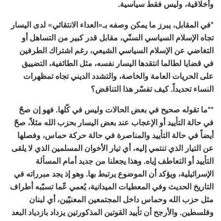
وأخلاقية، وليس فقط سياسية.
*في المقابل، يبرز ما يمكن وصفه بـ«العداء الانتقائي» لدى اليسار
تجاه الإسلام السياسي السنّي، مقابل قدر كبير من التساهل أو
التغاضي عن الإسلام السياسي الشيعي، رغم اشتراك الطرفين
في قضايا لطالما انتقدها اليسار نفسه، مثل الطائفية، التضييق
على الحريات العامة والخاصة، والتشدد الديني تجاه تمظهرات
النساء تحديداً. كيف تفسّر هذا التناقض؟
**ما تقوله صحيح في بعض الحالات وليس في كّلها. فهو إن صحّ
في حالة التأييد أو الإعجاب عند بعض اليسار بحزب الله مثلاً، صحّ
أيضاً في حالة التأييد والمناصرة في حالة حركة حماس، وفصلها
عن التيار الذي تنتمي إليه، أي تيار الأخوان المسلمين الذي لا يلقى
التأييد أو التعاطف إياه. وهذا يجعلنا من جديد أمام المسألة
الإسرائيلية، ويؤكد أن الموضوع يرتبط بها. وهو إذ يجد مبرراته في
التاريخ الحديث وفي المعطيات الميدانية، يُعمي عّما تسبّبه أطراف
مثل حزب الله وحماس داخل المجتمعين المعنيّين، أي لبنان
وفلسطين. والأرجح أن تأييد القوتين المذكورتين يزداد بازدياد البعد