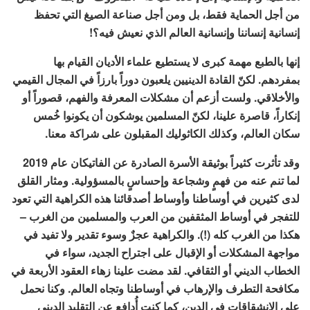
من أجل الحماية فقط، بل ومن أجل صناعة الصيغ التي تحفظ
إنسانية إنساننا وإنسانية العالم الذي نعيش فيه؟!
إنها بالطبع مهمة كبرى لا يستطيع علماء الأديان القيام بها
بمفردهم. لكنّ القادة الدينيين يلعبون دوراً بارزاً في المجال القيمي
والأخلاقي. ولست أزعم أن مشكلات المعرفة والفهم، قصوراً أو
إنكاراً، قاصرة علينا، لكنّ المسلمين يوشكون أن يكونوا خُمس
سكان العالم، وكذلك الكاثوليك المقبلون على شراكة معنا.
وقد تأثرت كثيراً بوثيقة الأسرة الصادرة عن الفاتيكان عام 2019
لما تنم عنه من فهمٍ وشجاعة وإحساسٍ بالمسؤولية. ومثار القلق
لدى كثيرين في أوساطنا وأوساط أصدقائنا هذه الكراهية التي تعود
للتفجر في أوساط المثقفين من العرب والمسلمين من الغرب –
هكذا من الغرب كله (!). والكراهية عجزٌ وسوء تقدير ولا تفيد في
مواجهة المشكلات أو الإقبال على اجتراح الجديد، سواء في
الخطاب الديني أو الثقافي. لقد مضت علينا زهاء العقود الأربعة في
مكافحة التطرف والإرهاب في أوساطنا وتجاه العالم. وكنا نحمل
على الانشقاقات في الدين، كما كنت أُدافع عن التقليد الديني