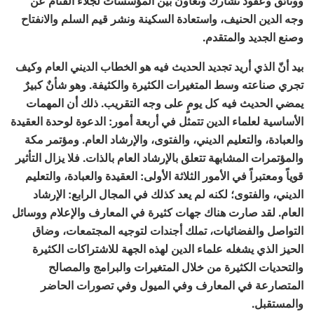
ووثائق وعقود تشارك وتعاون بين المؤسسات لجلاء القتام عن
وجه الدين الحنيف، واستعادة السكينة ونشر قيم السلم والانفتاح
وصنع الجديد والمتقدم.
بيد أنّ الذي أريد تجديد الحديث فيه هو الخطاب الديني العام وكيف
تجري صناعته وسط المتغيرات الكثيرة والكثيفة. وهو شأنٌ كبيرٌ
يمضي الحديث فيه كل يومٍ على وجه التقريب. ذلك أن المهمات
الأساسية لعلماء الدين تتمثل في أربعة أمور: الدعوة لوحدة العقيدة
والعبادة، والتعليم الديني، والفتوى، والإرشاد العام. ومؤتمر مكة
والمؤتمرات المشابهة تتعلق بالإرشاد العام بالذات. فلا يزال التأثير
قوياً ومعتبراً في الأمور الثلاثة الأولى: العقيدة والعبادة، والتعليم
الديني، والفتوى؛ لكنه لم يعد كذلك في المجال الرابع: الإرشاد
العام. لقد صارت هناك جهات كثيرة في المعارف والإعلام ووسائل
التواصل والفضائيات، تملك أجندات لتوجيه المجتمعات، وضاق
الحيز الذي يشغله علماء الدين لهذه الجهة للاشتراكات الكثيرة
والتحديات الكثيرة من خلال المتغيرات والبرامج والمصالح
المتصارعة في المعارف وفي الميول وفي تصورات الحاضر
والمستقبل.