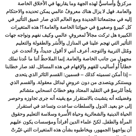
مركزيٌّ وأساسيٌّ لهذه الجهة وما يقاربها في الأخلاق الخاصة
والعامة. فهل لا يزال هناك معروفٌ عالمي يمكن تحديده والاحتكام
إليه في مجتمعاتنا الجديدة ومع العالم الذي صار عميق التأثير في
كل كبيرةٍ وصغيرةٍ في حيواتنا الخاصة والعامة؟! هذه المتغيرات
الكبيرة هل تركت مجالاً لمعروفٍ عالمي وكيف نفهم ونواجه جهات
التأثير التي تهجم علينا في المنازل والأُسَر والطفولة والتعليم
ومُثل التربية والتوجه. أعرف أنني لا أقول جديداً، ولا أتحدث عن
مجهولٍ من جانب الخاصة والعامة. إنما الملاحظُ أننا ما عُدنا نملك
خطاباً أو أساليب للفهم والإفهام في هذه المسائل. لقد صار خطابنا
– إذا أمكن تسميته كذلك – قسمين: القسم الثائر الذي يتحدى
ويستنكر ويتصدى من دون عروضٍ لبدائل معقولة. والقسم الذي
يلجأ للرسوّ في التقليد المعتاد وهو خطابٌ انسحابي متشائم
وفضيلته أنه يتشبث بالاستقرار مع يقينه أنه جرى تجاوزه وحوصر
إلى حدٍ بعيد. الدول والسلطات ساعدت وتساعد في استقرار
الحياة الدينية والشعائرية وحياة الأُسرة وسلاسة التعليم وحقوق
المرأة والطفل. لكنّ علماء الدين أفراداً ومؤسسات يكون عليهم
أن يواجهوا الجمهور، ويخاطبوه بشأن هذه المتغيرات التي غيّرتْ