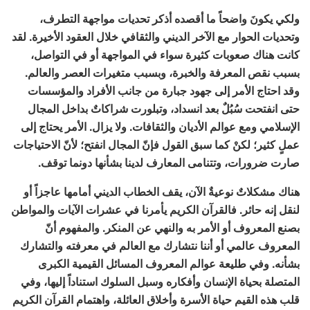
ولكي يكونَ واضحاً ما أقصده أذكر تحديات مواجهة التطرف،
وتحديات الحوار مع الآخر الديني والثقافي خلال العقود الأخيرة. لقد
كانت هناك صعوبات كثيرة سواء في المواجهة أو في التواصل،
بسبب نقص المعرفة والخبرة، وبسبب متغيرات العصر والعالم.
وقد احتاج الأمر إلى جهود جبارة من جانب الأفراد والمؤسسات
حتى انفتحت سُبُلٌ بعد انسداد، وتبلورت شراكاتٌ بداخل المجال
الإسلامي ومع عوالم الأديان والثقافات. ولا يزال. الأمر يحتاج إلى
عملٍ كثير؛ لكنْ كما سبق القول فإنّ المجال انفتح؛ لأنّ الاحتياجات
صارت ضرورات، وتتنامى المعارف لدينا بشأنها دونما توقف.
هناك مشكلاتٌ نوعيةٌ الآن، يقف الخطاب الديني أمامها عاجزاً أو
لنقل إنه حائر. فالقرآن الكريم يأمرنا في عشرات الآيات والمواطن
بصنع المعروف أو الأمر به والنهي عن المنكر. والمفهوم أنّ
المعروف عالمي أو أننا نتشارك مع العالم في معرفته والتشارك
بشأنه. وفي طليعة عوالم المعروف المسائل القيمية الكبرى
المتصلة بحياة الإنسان وأفكاره وسبل السلوك استناداً إليها، وفي
قلب هذه القيم حياة الأسرة وأخلاق العائلة، واهتمام القرآن الكريم