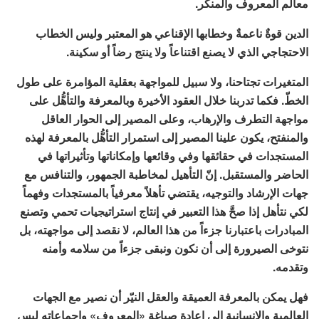
معالم المعروف والمنكر.
الدين قوةٌ ناعمةٌ وخطابها الإقناعي هو المعتبر وليس الخطاب
الاحتجاجي الذي لا يصنع اقتناعاً ولا ينتج رضاً أو سكينة.
المتغيرات تجتاحنا، ولا سبيل للمواجهة بعقلية المؤامرة على طول
الخطّ. فكما تدربنا خلال العقود الأخيرة وبالمعرفة والتأهُّل على
مواجهة التطرف والإرهاب، وعلى المصير إلى الحوار العاقل
والمنفتح، يكون علينا المصير إلى استمرار التأهُّل بالمعرفة لهذه
المستجدات في حقائقها وفي وقائعها وإمكاناتها وتأثيراتها في
الحاضر والمستقبل. إنّ التأهيل لمخاطبة الجمهور، والتنافس مع
جهات الإرشاد والتوجيه، يقتضي تأهلاً معرفياً بالمستجدات وفهماً
لكي نتأهل إذا صحَّ هذا التعبير في إنتاج استراتيجيات تحمي وتصنع
المبادرات باعتبارنا جزءاً من هذا العالم، لا نقصد إلى مواجهته، بل
نتوخى الصيرورة إلى أن نكون ونبقى جزءاً من سلامه وأمنه
وتقدمه.
فهل يمكن بالمعرفة العميقة والعقل النيّر أن نصير مع الجهات
العالمية والإنسانية إلى إعادة صياغة «المعروف» وإجماعاته ليس