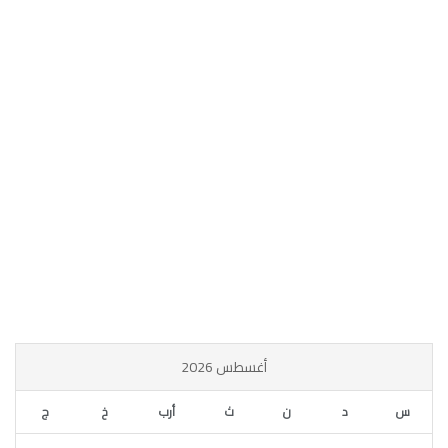
أغسطس 2026
س
د
ن
ث
أرب
خ
ج