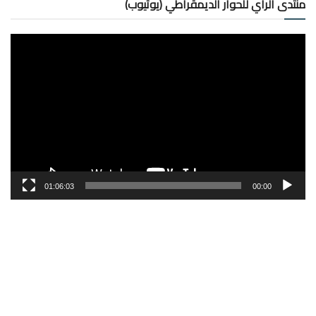
منتدى الرأي للحوار الديمقراطي (يوتيوب)
مشغل
الفيديو
01:06:03
00:00