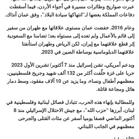
عبرت صواريخ وطائرات مسيرة في أجواء الأردن، فيما أسقطت
دفاعات المملكة بعضها لـ”انتهاكها سيادة البلاد”، وفق عمان آنذاك.
وعام 2016، خفضت عمان مستوى علاقاتها مع طهران من سفير
إلى قائم بالأعمال ولم تعده إلى مستواه بعد؛ تضامنا مع السعودية
إثر قطع علاقتهما مع إيران، لكن الرياض وطهران استأنفتا
علاقتهما الدبلوماسية بوساطة الصين في 2023.
وبدعم أمريكي، تشن إسرائيل منذ 7 أكتوبر/ تشرين الأول 2023
حربا على غزة خلّفت أكثر من 132 ألف شهيد وجريح فلسطينيين،
معظمهم أطفال ونساء، وما يزيد عن 10 آلاف مفقود، وسط دمار
هائل ومجاعة قاتلة.
وللمطالبة بإنهاء هذه الحرب، تتبادل فصائل لبنانية وفلسطينية في
لبنان، أبرزها “حزب الله”، مع جيش الاحتلال الإسرائيلي منذ 8
أكتوبر الماضي قصفا يوميا أسفر عن مئات القتلى والجرحى
معظمهم في الجانب اللبناني.