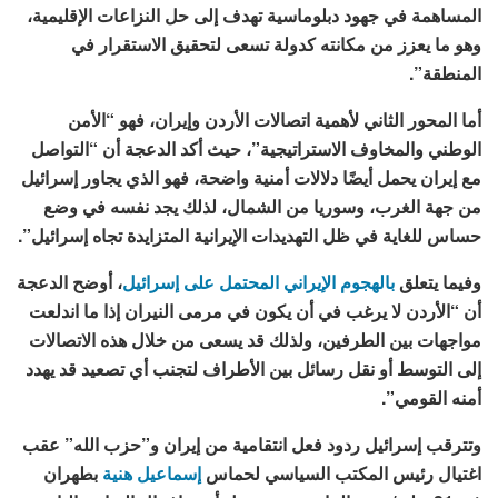
المساهمة في جهود دبلوماسية تهدف إلى حل النزاعات الإقليمية،
وهو ما يعزز من مكانته كدولة تسعى لتحقيق الاستقرار في
المنطقة”.
أما المحور الثاني لأهمية اتصالات الأردن وإيران، فهو “الأمن
الوطني والمخاوف الاستراتيجية”، حيث أكد الدعجة أن “التواصل
مع إيران يحمل أيضًا دلالات أمنية واضحة، فهو الذي يجاور إسرائيل
من جهة الغرب، وسوريا من الشمال، لذلك يجد نفسه في وضع
حساس للغاية في ظل التهديدات الإيرانية المتزايدة تجاه إسرائيل”.
وفيما يتعلق
بالهجوم الإيراني المحتمل على إسرائيل
، أوضح الدعجة
أن “الأردن لا يرغب في أن يكون في مرمى النيران إذا ما اندلعت
مواجهات بين الطرفين، ولذلك قد يسعى من خلال هذه الاتصالات
إلى التوسط أو نقل رسائل بين الأطراف لتجنب أي تصعيد قد يهدد
أمنه القومي”.
وتترقب إسرائيل ردود فعل انتقامية من إيران و”حزب الله” عقب
اغتيال رئيس المكتب السياسي لحماس
إسماعيل هنية
بطهران