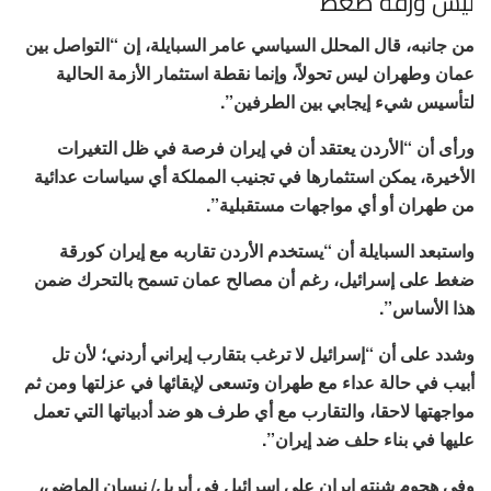
ليس ورقة ضغط
من جانبه، قال المحلل السياسي عامر السبايلة، إن “التواصل بين
عمان وطهران ليس تحولاً، وإنما نقطة استثمار الأزمة الحالية
لتأسيس شيء إيجابي بين الطرفين”.
ورأى أن “الأردن يعتقد أن في إيران فرصة في ظل التغيرات
الأخيرة، يمكن استثمارها في تجنيب المملكة أي سياسات عدائية
من طهران أو أي مواجهات مستقبلية”.
واستبعد السبايلة أن “يستخدم الأردن تقاربه مع إيران كورقة
ضغط على إسرائيل، رغم أن مصالح عمان تسمح بالتحرك ضمن
هذا الأساس”.
وشدد على أن “إسرائيل لا ترغب بتقارب إيراني أردني؛ لأن تل
أبيب في حالة عداء مع طهران وتسعى لإبقائها في عزلتها ومن ثم
مواجهتها لاحقا، والتقارب مع أي طرف هو ضد أدبياتها التي تعمل
عليها في بناء حلف ضد إيران”.
وفي هجوم شنته إيران على إسرائيل في أبريل/ نيسان الماضي،