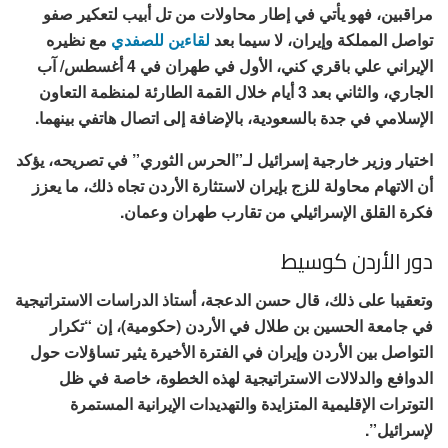
مراقبين، فهو يأتي في إطار محاولات من تل أبيب لتعكير صفو
تواصل المملكة وإيران، لا سيما بعد
لقاءين للصفدي
مع نظيره
الإيراني علي باقري كني، الأول في طهران في 4 أغسطس/ آب
الجاري، والثاني بعد 3 أيام خلال القمة الطارئة لمنظمة التعاون
الإسلامي في جدة بالسعودية، بالإضافة إلى اتصال هاتفي بينهما.
اختيار وزير خارجية إسرائيل لـ”الحرس الثوري” في تصريحه، يؤكد
أن الاتهام محاولة للزج بإيران لاستثارة الأردن تجاه ذلك، ما يعزز
فكرة القلق الإسرائيلي من تقارب طهران وعمان.
دور الأردن كوسيط
وتعقيبا على ذلك، قال حسن الدعجة، أستاذ الدراسات الاستراتيجية
في جامعة الحسين بن طلال في الأردن (حكومية)، إن “تكرار
التواصل بين الأردن وإيران في الفترة الأخيرة يثير تساؤلات حول
الدوافع والدلالات الاستراتيجية لهذه الخطوة، خاصة في ظل
التوترات الإقليمية المتزايدة والتهديدات الإيرانية المستمرة
لإسرائيل”.