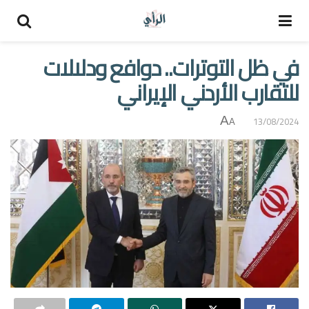
في ظل التوترات.. دوافع ودلالات
للتقارب الأردني الإيراني
A
13/08/2024
A