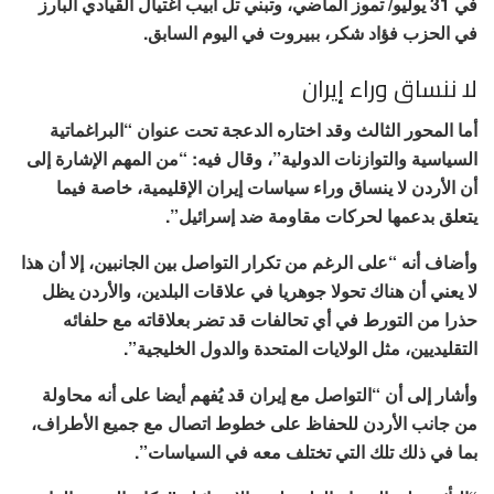
في 31 يوليو/ تموز الماضي، وتبني تل أبيب اغتيال القيادي البارز
في الحزب فؤاد شكر، ببيروت في اليوم السابق.
لا ننساق وراء إيران
أما المحور الثالث وقد اختاره الدعجة تحت عنوان “البراغماتية
السياسية والتوازنات الدولية”، وقال فيه: “من المهم الإشارة إلى
أن الأردن لا ينساق وراء سياسات إيران الإقليمية، خاصة فيما
يتعلق بدعمها لحركات مقاومة ضد إسرائيل”.
وأضاف أنه “على الرغم من تكرار التواصل بين الجانبين، إلا أن هذا
لا يعني أن هناك تحولا جوهريا في علاقات البلدين، والأردن يظل
حذرا من التورط في أي تحالفات قد تضر بعلاقاته مع حلفائه
التقليديين، مثل الولايات المتحدة والدول الخليجية”.
وأشار إلى أن “التواصل مع إيران قد يُفهم أيضا على أنه محاولة
من جانب الأردن للحفاظ على خطوط اتصال مع جميع الأطراف،
بما في ذلك تلك التي تختلف معه في السياسات”.