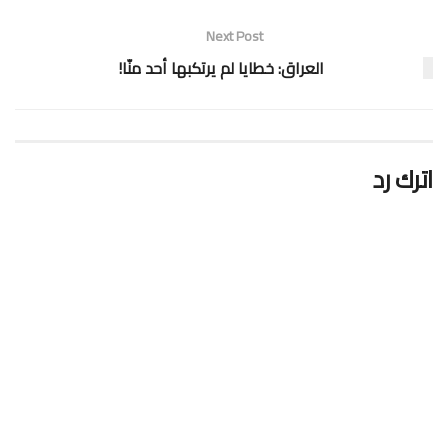
Next Post
العراق: خطايا لم يرتكبها أحد منّا!
اترك رد