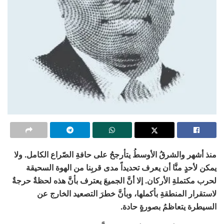
منذ أشهر والشرقُ الأوسطُ يتأرجحُ على حافةِ الصّراع الكامل. ولا
يمكن لأحدٍ منَّا أن يعرف تحديداً مدى قربِنا من الهوة السحيقة
لحرب مكتملةِ الأركان. إلا أنَّ الجميعَ يعترف بأنَّ هذه لحظةٌ حرجةٌ
لاستقرار المنطقةِ بأكملها، وبأنَّ خطرَ التصعيد الخارج عن
السيطرة يتعاظمُ بصورةٍ حادة.