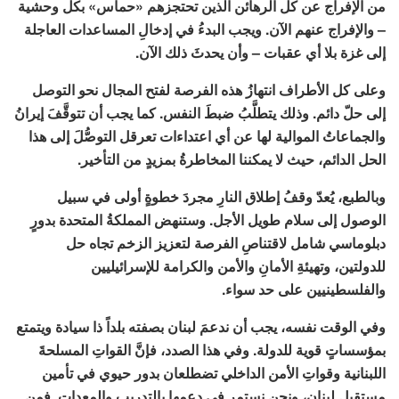
من الإفراج عن كل الرهائن الذين تحتجزهم «حماس» بكل وحشية
– والإفراج عنهم الآن. ويجب البدءُ في إدخالِ المساعدات العاجلة
إلى غزة بلا أي عقبات – وأن يحدثَ ذلك الآن.
وعلى كل الأطراف انتهازُ هذه الفرصة لفتح المجال نحو التوصل
إلى حلّ دائم. وذلك يتطلَّبُ ضبطَ النفس. كما يجب أن تتوقَّفَ إيرانُ
والجماعاتُ الموالية لها عن أي اعتداءات تعرقل التوصُّلَ إلى هذا
الحل الدائم، حيث لا يمكننا المخاطرةُ بمزيدٍ من التأخير.
وبالطبع، يُعدّ وقفُ إطلاق النارِ مجردَ خطوةٍ أولى في سبيل
الوصول إلى سلام طويل الأجل. وستنهض المملكةُ المتحدة بدورٍ
دبلوماسي شامل لاقتناصِ الفرصة لتعزيز الزخم تجاه حل
للدولتين، وتهيئةِ الأمانِ والأمن والكرامة للإسرائيليين
والفلسطينيين على حد سواء.
وفي الوقت نفسه، يجب أن ندعمَ لبنان بصفته بلداً ذا سيادة ويتمتع
بمؤسساتٍ قوية للدولة. وفي هذا الصدد، فإنَّ القواتِ المسلحةَ
اللبنانية وقواتِ الأمن الداخلي تضطلعان بدور حيوي في تأمين
مستقبل لبنان، ونحن نستمر في دعمِها بالتدريب والمعدات. فمن