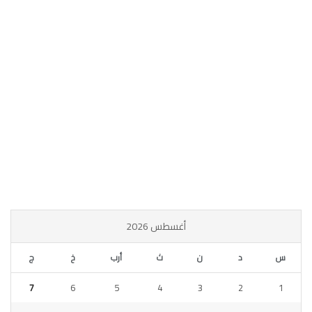
أغسطس 2026
س
د
ن
ث
أرب
خ
ج
7
6
5
4
3
2
1