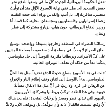
تفعل الحكومةُ البريطانيةُ الجديدة كلَّ ما في وسعها للدفع نحو
خفضِ التصعيد الحاصل. ففي نهاية الأسبوع الأوَّلِ منذ أن تولَّيتُ
منصبي، سافرتُ إلى تل أبيب والقدس ورام الله، حيث التقيت
زعماءَ إسرائيليين وفلسطينيين ومجتمعاتٍ محلية. كما قمنا، أنا
ووزير الدفاعِ البريطاني، جون هيلي، بزيارةٍ مشتركة إلى قطر
ولبنان.
رسالتُنا للنظراء في المنطقة وخارجها بسيطةٌ وواضحة: توسيعُ
نطاق الصراع لا يصبُّ في مصلحةِ أحد – خصوصاً مصلحة المدنيين
على كلّ الأطراف. وبريطانيا ملتزمة التوصلَّ إلى حل دبلوماسي
يمكّننا معاً من خلاله أن نخفّف التوتراتِ الحالية.
بُذلت في هذا الأسبوع مساعٍ جديدةٌ للدفع تحديداً بمثل هذا الحلِّ
الدبلوماسي، بدءاً بالتَّوصل إلى اتفاقِ وقف إطلاق النار والإفراجِ
عن الرهائن في غزة. ولا ريبَ في أنَّ مثل هذا الاتفاق مسألةٌ
حيوية. وفي هذا الصَّدد، ترحّبُ بريطانيا وشركاؤنا الأوروبيون
بالجهودِ التي تبذلها قطر ومصرُ والولاياتُ المتحدة: فلم يعد هناك
أيُّ وقتٍ لتبديده. فالقتالُ لا بد وأن يتوقَّفَ، بل ويتوقف الآن. ولا بدَّ