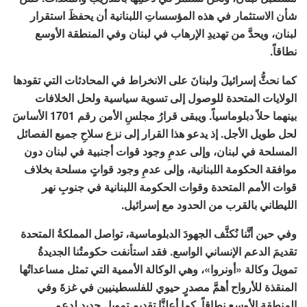
شأن الاستثمار في هذه المؤسساتِ اللبنانية أن يحفظَ استقرار
لبنان، ويحدَّ من تهديدِ الإرهاب في لبنان وفي المنطقة الأوسع
نطاقاً.
كما نحثُّ إسرائيلَ ولبنانَ على الانخراط في المحادثات التي تقودها
الولايات المتحدة للوصول إلى تسوية سياسية ولحل الخلافات
بينهما حلاً دبلوماسياً. ويبقى قرارُ مجلسِ الأمن رقم 1701 الأساسَ
لحل طويل الأجل. إذ يدعو هذا القرار إلى نزع سلاحِ جميع الفصائل
المسلحة في لبنان، وإلى عدمِ وجود قوات أجنبية في لبنان دون
موافقة الحكومة اللبنانية، وإلى عدمِ وجود قواتٍ مسلحة بخلاف
قوات الأمم المتحدة وقوات الحكومة اللبنانية في جنوبِ نهر
الليطاني بالقرب من الحدود مع إسرائيل.
وفي حين أنَّنا نُكثَّف الجهودَ الدبلوماسية، تواصل المملكةُ المتحدة
تقديمَ الدعم الإنساني الواسع. فقد استأنفت حكومتُنا الجديدةُ
تمويلَ وكالة «أونروا»، وهي الوكالة الأممية التي تمثل مساعداتُها
المنقذة للأرواح أهمَّ مصدرٍ حيوي للفلسطينيين في غزةَ وفي
المنطقة الأوسع نطاقاً. كما أعلنَّا تقديم تمويل جديد لدعم