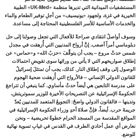
المستشفيات الميدانية التي تديرها منظمة «UK-Med» الطبية
الخيرية في غزة، ولجهود «يونيسيف» من أجلِ توفير الطعام والماء
والخدمات الأساسية للأسر الفلسطينية المحتاجة إلى مساعدة.
وسوف أواصلُ انتقادي صراحةً للأفعال التي تجعل وصولنا إلى حل
دبلوماسي أمراً أصعب. إنَّ أرواحَ المدنيين التي أُزهقت في مجدل
شمس حدثٌ مروع – يجب أن يتوقَّفَ «حزبُ الله» و«حماس» عن
إطلاق صواريخهم التي لا يأتي من ورائها سوى تقويضِ احتمالات
الوصول إلى وقف إطلاق النار. كذلك، يجب أن تمتثلَ إسرائيلُ
للقانون الدولي الإنساني – فالأرواح التي أُزهقت ضحيةَ الهجوم
على مدرسة التابعين هي أيضاً حدثٌ مأساوي. كما ينبغي أن تتراجعَ
الحكومةُ الإسرائيلية عن التصريحاتِ الأخيرة للوزير سموتريتش،
وتدينها – فالقانون الدولي واضحٌ: التجويعُ المتعمد للمدنيين يُعدّ
جريمةَ حرب. أيضاً، فإنَّ صلاةَ أحدِ وزراء الحكومة الإسرائيلية في
المواقع المقدسة من المسجد الحرام خطوةٌ تحريضية – ونحن
نعارض أي عمل أحادي الطرف في القدس في غيابِ تسوية نهائية
للوضع.