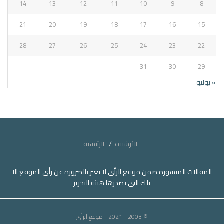
14
13
12
11
10
9
8
21
20
19
18
17
16
15
28
27
26
25
24
23
22
31
30
29
« يوليو
الأرشيف
الرئيسية
المقالات المنشورة ضمن موقع الرأي لا تعبر بالضرورة عن رأي الموقع الا
تلك التي تصدرها هيئة التحرير
© 2003 - 2021
- موقع الرأي