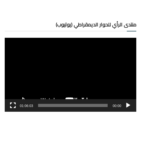
منتدى الرأي للحوار الديمقراطي (يوتيوب)
مشغل
الفيديو
01:06:03
00:00