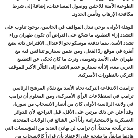
الطوعية الآمنة للاجئين ووصول المساعدات، إضافةً إلى شرط
مكافحة الإرهاب وتأمين الحدود.
للوهلة الأولى، يوحي تبدل المواقف في الجانبين، بوجود تناوب على
التشدد إزاء التطبيع، ما شجّع على افتراض أن تكون طهران وراء
تشدد الأسد، بينما تدفعه موسكو نحو الاعتدال. الافتراض ذاته يضع
أنقرة في موقع ردّ الفعل، ومن ضمن سيناريو تتنافس فيه مع
طهران على الأسد وتعويمه، وترث ما كان يُحكى عن التطبيع
العربي معه، إلا أنه سيناريو عديم الانتباه إلى التأثّر الأكبر للموقف
التركي بالتطورات الأميركية.
تزامنت الاندفاعة التركية تجاه الأسد مع تقدّم المرشح الرئاسي
ترامب في استطلاعات الرأي الأميركية، ومن المعلوم أن ترامب
في ولايته الرئاسية الأولى كان من أنصار الانسحاب من سوريا،
وقد أعلن عن ذلك مرتين على الأقل، قبل التراجع، لأن للدوائر
العسكرية والاستخباراتية رأياً آخر. الشائع في الولايات المتحدة،
منذ ترشّحه مجدداً، أن ترامب لن يهادن العديد من المؤسسات التي
هادنها سابقاً، ما يشجع على الاعتقاد بأن قراراً كالانسحاب من