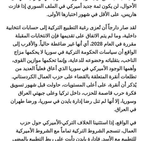
الأحوال، لن يكون ثمة جديد أميركي في الملف السوري إذا فازت
هاريس، على الأقل في شهور اختبارها الأولى.
لقد صار دارجاً أن تُعزى رغبة التطبيع التركية إلى حسابات انتخابية
داخلية، وما لم يتم الاتفاق على تقديمها فإن الانتخابات المقبلة
مقررة في العام 2028، أي أنها غير ضاغطة حالياً. والأقرب إلى
الواقع أن سياسات الحكومة التركية في سوريا لا يحكمها مزاج
الناخب، بتقلباته وخضوعه للدعاية، وإنما تحكمها موازين القوى،
وأهمها الوجود الأميركي في سوريا الذي أعاق فعلياً العديد من
تطلعات أنقرة المتعلقة بالقضاء على حزب العمال الكردستاني.
يُذكر أن أنقرة، على أعلى المستويات، حاولت قبل شهور تسويق
فكرة حرب قاصمة للحزب، داخل تركيا وعلى جبهتي العراق
وسوريا، إلا أنها لم تنل رضا إدارة بايدن في سوريا، ورضا طهران
في العراق.
في الواقع، إذا استثنينا الخلاف التركي-الأميركي حول حزب
العمال، تنسجم الشروط التركية تماماً مع الشروط الأميركية
للتطبيع مع الأسد. فإدارة بايدن دأبت على ربط التطبيع بالمضي