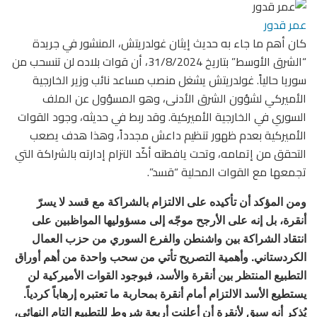
عمر قدور
كان أهم ما جاء به حديث إيثان غولدريتش، المنشور في جريدة
“الشرق الأوسط” بتاريخ 31/8/2024، أن قوات بلاده لن تنسحب من
سوريا حالياً. غولدريتش يشغل منصب مساعد نائب وزير الخارجية
الأميركي لشؤون الشرق الأدنى، وهو المسؤول عن الملف
السوري في الخارجية الأميركية. وقد ربط في حديثه، وجود القوات
الأميركية بعدم ظهور تنظيم داعش مجدداً، وهذا هدف يصعب
التحقق من إتمامه، وتحت يافطته أكّد التزام إدارته بالشراكة التي
تجمعها مع القوات المحلية “قسد”.
ومن المؤكد أن تأكيده على الالتزام بالشراكة مع قسد لا يسرّ
أنقرة، بل إنه على الأرجح موجّه إلى مسؤوليها المواظبين على
انتقاد الشراكة بين واشنطن والفرع السوري من حزب العمال
الكردستاني. وأهمية التصريح تأتي من سحب واحدة من أهم أوراق
التطبيع المنتظر بين أنقرة والأسد، فبوجود القوات الأميركية لن
يستطيع الأسد الالتزام أمام أنقرة بمحاربة ما تعتبره إرهاباً كردياً.
يُذكر أنه سبق لأنقرة أن أعلنت أربعة شروط للتطبيع التام النهائي،