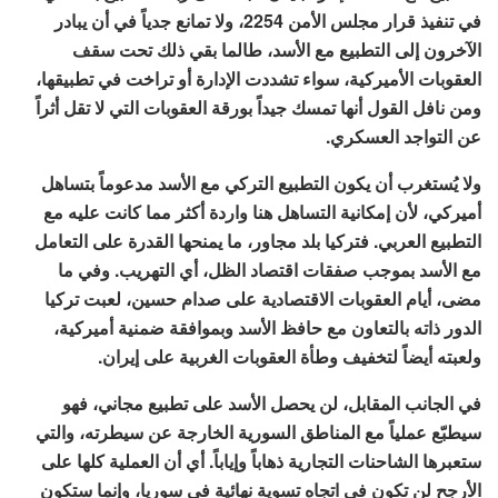
في تنفيذ قرار مجلس الأمن 2254، ولا تمانع جدياً في أن يبادر
الآخرون إلى التطبيع مع الأسد، طالما بقي ذلك تحت سقف
العقوبات الأميركية، سواء تشددت الإدارة أو تراخت في تطبيقها،
ومن نافل القول أنها تمسك جيداً بورقة العقوبات التي لا تقل أثراً
عن التواجد العسكري.
ولا يُستغرب أن يكون التطبيع التركي مع الأسد مدعوماً بتساهل
أميركي، لأن إمكانية التساهل هنا واردة أكثر مما كانت عليه مع
التطبيع العربي. فتركيا بلد مجاور، ما يمنحها القدرة على التعامل
مع الأسد بموجب صفقات اقتصاد الظل، أي التهريب. وفي ما
مضى، أيام العقوبات الاقتصادية على صدام حسين، لعبت تركيا
الدور ذاته بالتعاون مع حافظ الأسد وبموافقة ضمنية أميركية،
ولعبته أيضاً لتخفيف وطأة العقوبات الغربية على إيران.
في الجانب المقابل، لن يحصل الأسد على تطبيع مجاني، فهو
سيطبّع عملياً مع المناطق السورية الخارجة عن سيطرته، والتي
ستعبرها الشاحنات التجارية ذهاباً وإياباً. أي أن العملية كلها على
الأرجح لن تكون في اتجاه تسوية نهائية في سوريا، وإنما ستكون