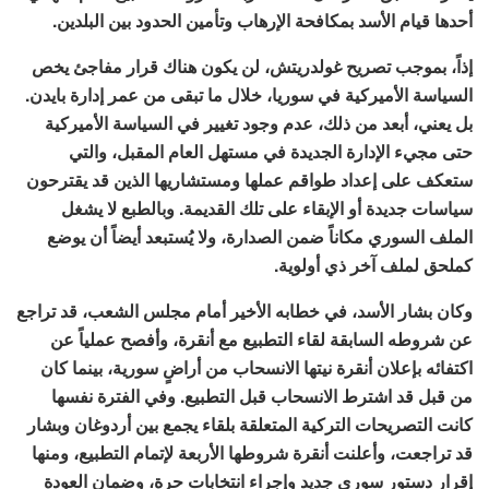
أحدها قيام الأسد بمكافحة الإرهاب وتأمين الحدود بين البلدين.
إذاً، بموجب تصريح غولدريتش، لن يكون هناك قرار مفاجئ يخص
السياسة الأميركية في سوريا، خلال ما تبقى من عمر إدارة بايدن.
بل يعني، أبعد من ذلك، عدم وجود تغيير في السياسة الأميركية
حتى مجيء الإدارة الجديدة في مستهل العام المقبل، والتي
ستعكف على إعداد طواقم عملها ومستشاريها الذين قد يقترحون
سياسات جديدة أو الإبقاء على تلك القديمة. وبالطبع لا يشغل
الملف السوري مكاناً ضمن الصدارة، ولا يُستبعد أيضاً أن يوضع
كملحق لملف آخر ذي أولوية.
وكان بشار الأسد، في خطابه الأخير أمام مجلس الشعب، قد تراجع
عن شروطه السابقة لقاء التطبيع مع أنقرة، وأفصح عملياً عن
اكتفائه بإعلان أنقرة نيتها الانسحاب من أراضٍ سورية، بينما كان
من قبل قد اشترط الانسحاب قبل التطبيع. وفي الفترة نفسها
كانت التصريحات التركية المتعلقة بلقاء يجمع بين أردوغان وبشار
قد تراجعت، وأعلنت أنقرة شروطها الأربعة لإتمام التطبيع، ومنها
إقرار دستور سوري جديد وإجراء انتخابات حرة، وضمان العودة