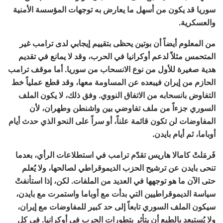
سوريا قد يكون من أسهل ما يعارض به توجهات المؤسسة الأمنية
والعسكرية.
من المعلوم أيضاً أن بوتين يحظى بتقييم إيجابي لدى ترامب غير
المتحمس مثلاً لدعم أوكرانيا في الحرب، وقد لا يمانع في تقديم
هدية صغيرة للأول من نوع الانسحاب من سوريا. أما موقف ترامب
الحازم من إيران فيبعده عن المساومة معها، وقد قطع عملياً خط
التفاوض بانسحابه من الاتفاق النووي. وفق ذلك، لا يكون الملف
السوري جزءاً من ملف تفاوضي بين واشنطن وطهران، لأن
المفاوضات لن تكون قائمة علناً، أو سراً على النحو الذي حدث أيام
أوباما، ثم أيام بايدن.
فَرمَلتْ كامالا هاريس تقدّم ترامب في استطلاعات الرأي، بعدما
تنحى بايدن عن ترشيح الحزب الديموقراطي لصالحها، ولا يُعلم
حتى الآن ما هو توجهها في العديد من الملفات. لكن، إذا استأنفتْ
سياسة الديموقراطيين التي بدأت مع أوباما واستمرت مع بايدن،
سيكون الملف السوري تابعاً إلى حد كبير للمفاوضات مع إيران،
ولا يُستبعد بالطبع أن يتأثر بتطورات الحرب في أوكرانيا. في كل