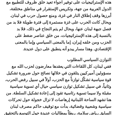
هذه الإستراتيجيات على توفير اجواء تعيد خلق ظروف للتطبيع مع
الدول العربية من جهة، وتكريس الإستقرار في مناطق مختلفة،
أبرزها وقف إطلاق النار في غزة، ومنع حصول حرب في لبنان.
وبحال كانت الحرب على غزة مستمرة إلى فترة طويلة فلا بد من
فصل جبهة لبنان عنها، وبحال لم يتم النجاح في ذلك، فلا بد
بالنسبة إلى هذه الإستراتيجيات، من خلق عناصر ضغط على
الحزب ومن خلفه إيران، إما بالمعنى السياسي وإما بالمعنى
الإقتصادي. وهذا مسار يبدو أنه ينطبق على دول عديدة.
التوازن السياسي المطلوب
ففي لبنان، كل اللقاءات التي يعقدها معارضون لحزب الله مع
مسؤولين أميركيين يتلقون في خلالها نصائح حول ضرورة تشكيل
قوة سياسية تشكّل توازناً مع الحزب، أولاً في سبيل رفض الحرب،
وثانياً، في سبيل تشكيل توازن سياسي حيال أي تسوية سياسية
مقبلة ولا سيما تسوية رئاسية تقود إلى إعادة تشكيل السلطة. من
هنا تشهد الساحة اللبنانية إرهاصات لا تزال خجولة حول تحركات
سياسية وشعبية وقضائية، بدأت مع توقيف حاكم مصرف لبنان
السابق رياض سلامة، ربطاً بمطالبات عديدة حول التوسع بالتحقيق