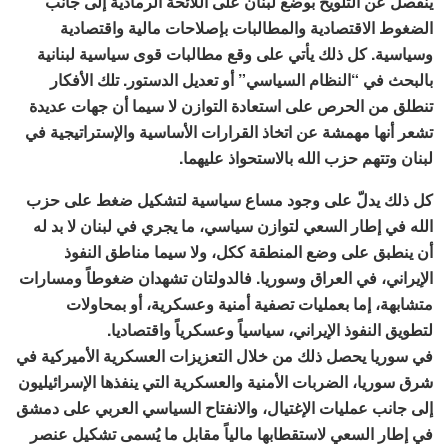
ينفصل عن التلويح بوضع لبنان على اللائحة الرمادية إلى جانب
الضغوط الاقتصادية والمطالبات بإصلاحات مالية واقتصادية
وسياسية. كل ذلك يأتي على وقع مطالبات قوى سياسية لبنانية
بالبحث في “النظام السياسي” أو تعديل الدستور. تلك الأفكار
تنطلق من الحرص على استعادة التوازن لا سيما أن جهات عديدة
تشعر أنها مهمشة عن اتخاذ القرارات الأساسية والإستراتيجية في
لبنان وتتهم حزب الله بالاستحواذ عليهما.
كل ذلك يدلّ على وجود مساع سياسية لتشكيل ضغط على حزب
الله في إطار السعي لتوازن سياسي، ما يجري في لبنان لا بد له
أن ينطبق على وضع المنطقة ككل، ولا سيما مناطق النفوذ
الإيراني، في العراق وسوريا. فالدولتان تشهدان ضغوطاً ومسارات
متشابهة، إما بعمليات تصفية أمنية وعسكرية، أو بمحاولات
لتطويق النفوذ الإيراني، سياسياً وعسكرياً واقتصاديا.
في سوريا يحصل ذلك من خلال التعزيزات العسكرية الأميركية في
شرق سوريا، الضربات الأمنية والعسكرية التي ينفذها الإسرائيليون
إلى جانب عمليات الإغتيال، والانفتاح السياسي العربي على دمشق
في إطار السعي لاستقطابها مالياً مقابل ما يُسمى تشكيل عنصر