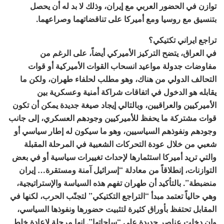
توازن في الحضور العربي مع إيران، وذلك لا بد له أن يحصل
بتنسيق مع روسيا ومع أميركا على تناقضاتهما وصراعهما.
تراجع ايراني تكتيكي؟
في العراق، يتضح التركيز الأميركي أيضاً، على الرغم من
مفاوضات جدولة مواعيد انسحاب القوات الأميركية أو قوات
التحالف الدولي من هناك، وهو مطلب لحلفاء طهران، ولكن ما
يقابله هو الدخول في اتفاقات شراكة أمنية وعسكرية بين
الأميركيين والعراقيين، وبالتالي إيجاد صيغة جديدة يمكن أن تكون
قوات مشتركة ما يحفظ للأميركيين وجودهم العسكري، إلى جانب
وجودهم ونفوذهم السياسيين، وهو ما سيكون له إطار سياسي أو
شعبي من خلال عودة التحركات الشعبية في المرحلة المقبلة
والتي تريد أميركا استثمارها لإحداث تغييرات سياسية أو في بعض
التوازنات، إنطلاقاً من معادلة “إسرائيل آمنة ومستقرة… إيران
منضبطة”. بالتأكيد أن طهران تفهم هذه السياسة والإستراتيجية،
وهي حالياً تعتمد مبدأ “التراجع التكتيكي” لتجنّب الحرب، لكنها في
المقابل تحتفظ بأوراق كثيرة لتثبيت حضورها ونفوذها السياسي،
وإن دخلت عناصر جديدة على “ساحاتها”. إنها مرحلة لإعادة خلط