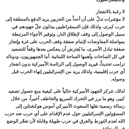
لا رغبة بالانفجار
لا مؤشرات تدلّ على أن أحداً من الحزبين يريد الدفع بالمنطقة إلى
حرب كبرى، ولذلك فإن الديمقراطيين يبذلون جلّ جهودهم في
سبيل الوصول إلى وقف لإطلاق النار، وتوفير الأجواء المرتبطة
بمواصلة المفاوضات لإتمام صفقة وقف الحرب على غزة وإنجاز
صفقة تبادل الأسرى، ما يُفترض أن ينعكس بعدها وقفاً للتصعيد
في كل الساحات وأهمها الساحة اللبنانية. أما الجمهوريون، ودونالد
ترامب تحديداً، فيريد الوصول إلى الرئاسة الأميركية بدون انفجار
أي حرب إقليمية، ولذلك يريد من الإسرائيليين إنهاء الحرب قبل
وصوله.
لذلك، تتركز الجهود الأميركية حالياً على كيفية منع حصول تصعيد
كبير، وهو ما برز في التحرك السريع والخاطف أخيراً، من خلال
رسالة رسمية نقلها المبعوث الأميركي آموس هوكشتاين إلى
المسؤولين الإسرائيليين حول عدم الإقدام على أي حرب ضد حزب
الله لعدم التورط والغرق في حرب طويلة وقابلة لأن تفجّر الوضع
في المنطقة.