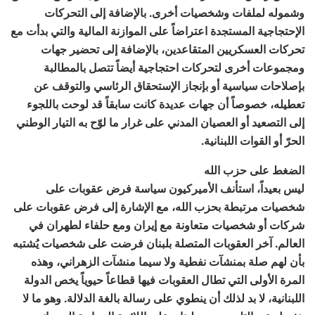
وشموله لملفات وشخصيات أخرى. بالإضافة إلى التحركات
الإحتجاجية المستجدة اعتراضاً على الموازنة المالية والتي بدأت مع
تحركات العسكريين المتقاعدين، بالإضافة إلى تحضير جهات
ومجموعات أخرى لتحركات احتجاجية أيضاً تتصل بالمطالبة
بإصلاحات سياسية أو بإنجاز الإستحقاق الرئاسي والتوقف عن
تعطيله، خصوصاً أن جهات عديدة كانت سابقاً قد لوحت باللجوء
إلى التصعيد أو العصيان المدني على غرار ما لوّح به التيار الوطني
الحرّ أو القوات اللبنانية.
الضغط على حزب الله
ليس بعيداً، استأنف الأميركيون سياسة فرض عقوبات على
شخصيات مرتبطة بحزب الله، مع الإشارة إلى فرض عقوبات على
شركات أو شخصيات متعاونة مع إيران ومع حلفاء لطهران في
العالم. آخر العقوبات المتصلة بلبنان فرضت على شخصيات يُشتبه
بأن لهم صلة بمنشآت نفطية ولا سيما منشآت الزهراني، وهذه
المرة الأولى التي تطال العقوبات فيها قطاعاً حيوياً يخص الدولة
اللبنانية، لا بد لذلك أن ينطوي على رسالة بالغة الدلالة. وهو ما لا