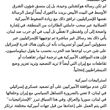
لم تكن رسالة هوكشتاين وحيدة، بل إن منسق شؤون الشرق
الأوسط في البيت الأبيض بريت ماكغورك أيضاً أوصل الرسالة
نفسها للإسرائيليين. ترافق ذلك مع زيادة الضغوط الأميركية
العملانية عبر سحب حاملتي الطائرات من المنطقة، في إشارة
واضحة إلى أن واشنطن لا تغطّي تل أبيب في أي حرب ضد لبنان.
يأتي ذلك بعد رسائل غير مباشرة تم توجيهها للإسرائيليين عبر
مسؤولين أميركيين أو تسريبات بأنه لن يكون هناك قدرة لإسرائيل
على شن حرب لوحدها ضد الحزب. بحسب ما يقول ديبلوماسيون،
فإن هذه المواقف الأميركية هي ترجمة لبوادر تفاهمات أو
تقاطعات مع إيران التي أيضاً لا تريد التصعيد وتريد تعزيز وضع
الديمقراطيين إنتخابياً.
استراتيجات اميركية
لكن عدم موافقة الأميركيين على أي تصعيد عسكري إسرائيلي
في لبنان، لا تعني بالضرورة التساهل السياسي مع إيران وحلفائها
في لبنان، سوريا والعراق. وفي هذا السياق تبرز “الإستراتيجيات”
التي يتم العمل على إعدادها من قبل جهات أميركية مختلفة. ترتكز