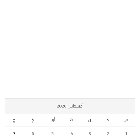
أغسطس 2026
س
د
ن
ث
أرب
خ
ج
7
6
5
4
3
2
1