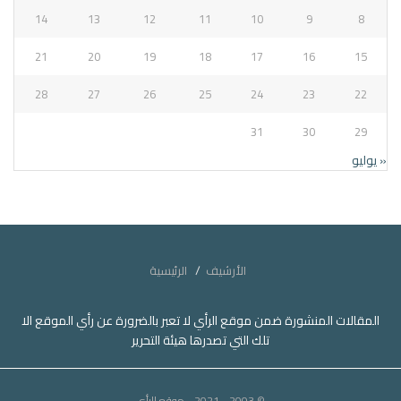
14
13
12
11
10
9
8
21
20
19
18
17
16
15
28
27
26
25
24
23
22
31
30
29
« يوليو
الأرشيف
الرئيسية
المقالات المنشورة ضمن موقع الرأي لا تعبر بالضرورة عن رأي الموقع الا
تلك التي تصدرها هيئة التحرير
© 2003 - 2021
- موقع الرأي