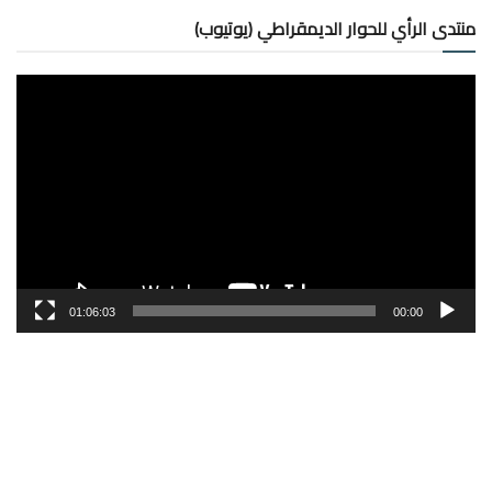
منتدى الرأي للحوار الديمقراطي (يوتيوب)
مشغل
الفيديو
01:06:03
00:00