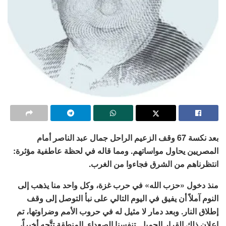
بعد نكسة 67 وقف الزعيم الراحل جمال عبد الناصر أمام
المصريين يحاول مواساتهم. ومما قاله في لحظة عاطفية مؤثرة:
انتظرناهم من الشرق فجاءوا من الغرب.
منذ دخول «حزب الله» في حرب غزة، وكل واحد منا يذهب إلى
النوم آملاً أن يفيق في اليوم التالي على نبأ التوصل إلى وقف
إطلاق النار. وبعد دمار لا مثيل له في حروب الأمم وضراوتها، تم
إعلان ذلك القرار الجميل. تنفسنا الصعداء. المنطقة تتَّجه أخيراً،