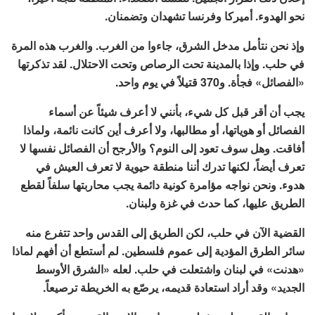
نحو الهدوء. أميركا وفرنسا تشهدان وتضمنان.
وإذ نحن نتأمل مدخل الشرق، جاءوا من الغرب. والغرب هذه المرة
في حلب. وإذا بالمدينة تحت الرصاص وتحت الاحتلال. لقد تذكرتها
«الفصائل» فجأة. و370 قتيلاً في يوم واحد.
يجب أن أقر قبل كل شيء، بأنني لا أعرف شيئاً عن أسماء
الفصائل أو هوياتها، أو مطالبها، ولا أعرف أين كانت نائمة، ولماذا
أفاقت. وهل سوف تعود إلى النوم؟ والأرجح أن الفصائل نفسها لا
تعرف أيضاً، لكنها تدرك أننا منطقة حيوية لا تعرف العيش في
هدوء. ونحن نواجه مؤامرة كونية دائمة يجب محاربتها سلفاً لقطع
الطريق عليها، كما حدث في غزة ولبنان.
القضية الآن في حلب، لكن الطريق إلى القدس واحد تتفرع منه
سائر الطرق المؤدية إلى عموم فلسطين. لم أستطع أن أفهم لماذا
«هدنت» في لبنان واشتعلت في حلب. لعله «الشرق الأوسط
الجديد» وقد أراد استعادة قديمه، يرصّع به الخريطة ترصيعاً.