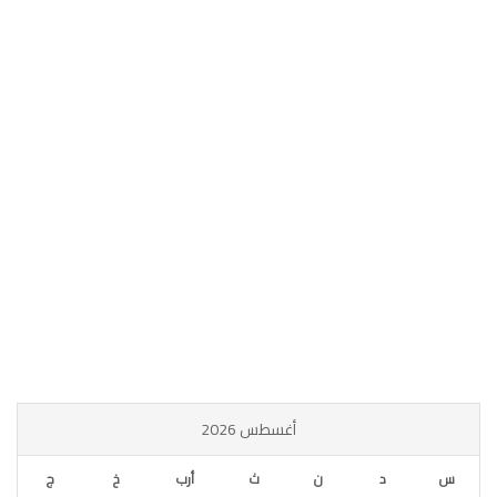
أغسطس 2026
س
د
ن
ث
أرب
خ
ج