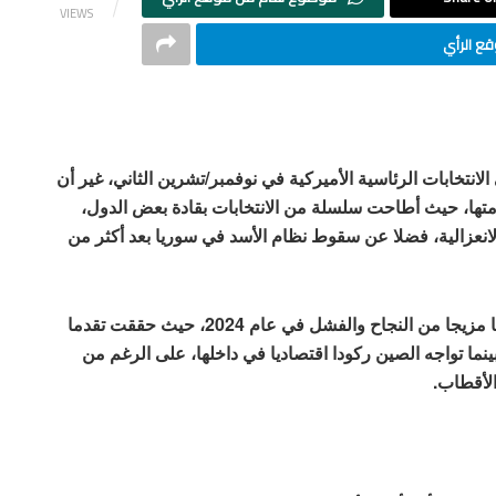
VIEWS
ع الرأي
لانتخابات الرئاسية الأميركية في نوفمبر/تشرين الثاني، غير أن
ومتها، حيث أطاحت سلسلة من الانتخابات بقادة بعض الدول،
لانعزالية، فضلا عن سقوط نظام الأسد في سوريا بعد أكثر من
وبعيدا عن الغرب والملف السوري، كانت حظوظ روسيا مزيجا من النجاح والفشل في عام 2024، حيث حققت تقدما
بينما تواجه الصين ركودا اقتصاديا في داخلها، على الرغم من
الأقطاب.