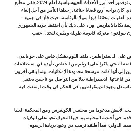
شكلت عودة دونالد ترمب غير المتوقعة إلى الرئاسة في نوفمبر أحد أبرز الأحداث الجيوسياسية لعام 2024. ففي مطلع
 كان يواجه أربع قضايا جنائية، إحداها التآمر من أجل إلغاء
ن ترمب تغلب على هذه العقبات محققا فوزا سهلا بالرئاسة، حيث فاز في جميع ”
يمة بكامالا هاريس. وزاد على ذلك بأن احتفظ حزبه الجمهوري
ن يتوقعون معركة قانونية طويلة ومثيرة للجدل عقب
 على الديمقراطيين، ملقيا اللوم بشكل خاص على جو بايدن،
رفضه التنحي باكرا على الرغم من انخفاض تأييده في استطلاعات
ين إلى أنها كانت مرشحة محدودة الإمكانيات. بينما يلقي آخرون
 قاعدتها الديمقراطية بدلا من التواصل مع ناخبين يحتمل
ب استغل وجود الديمقراطيين في الحكم في وقت ارتفعت فيه
م 2025 عودة ترمب إلى البيت الأبيض مدعوما من مجلسي الكونغرس ومن المحكمة العليا
ا في أجندته المحلية، بما فيها التحرك نحو تخلي الولايات
لصعيد الدولي، فما أطلقه ترمب من وعود بزيادة الرسوم