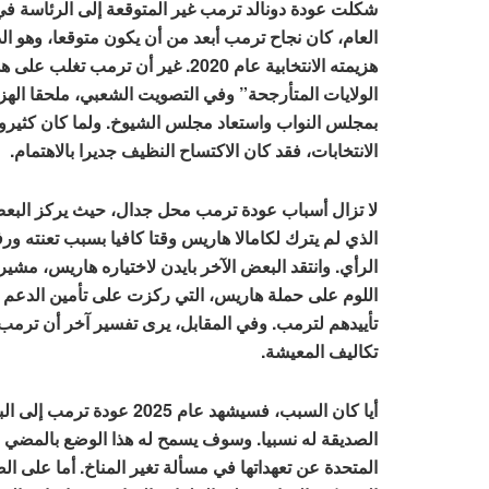
العام، كان نجاح ترمب أبعد من أن يكون متوقعا، وهو الذي
هزيمته الانتخابية عام 2020. غير أ
الولايات المتأرجحة” وفي التصويت الشعبي، ملحقا الهز
بمجلس النواب واستعاد مجلس الشيوخ. ولما كان كثيرو
الانتخابات، فقد كان الاكتساح النظيف جديرا بالاهتمام.
لا تزال أسباب عودة ترمب محل جدال، حيث يركز البعض
الذي لم يترك لكامالا هاريس وقتا كافيا بسبب تعنته و
الرأي. وانتقد البعض الآخر بايدن لاختياره هاريس، مشير
اللوم على حملة هاريس، التي ركزت على تأمين الدعم من
تأييدهم لترمب. وفي المقابل، يرى تفسير آخر أن ترم
تكاليف المعيشة.
أيا كان السبب، فسيشهد عا
الصديقة له نسبيا. وسوف يسمح له هذا الوضع بالمضي قدم
المتحدة عن تعهداتها في مسألة تغير المناخ. أما على ا