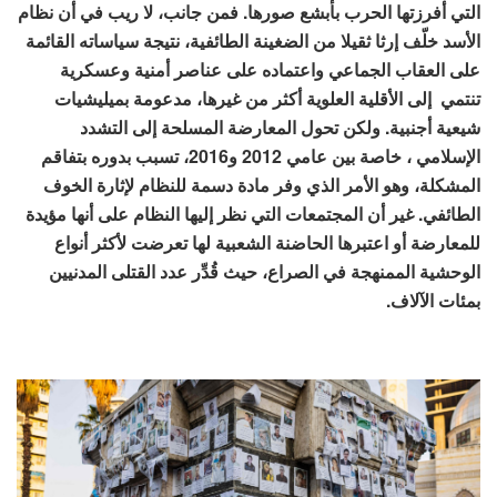
التي أفرزتها الحرب بأبشع صورها. فمن جانب، لا ريب في أن نظام
الأسد خلّف إرثا ثقيلا من الضغينة الطائفية، نتيجة سياساته القائمة
على العقاب الجماعي واعتماده على عناصر أمنية وعسكرية
تنتمي إلى الأقلية العلوية أكثر من غيرها، مدعومة بميليشيات
شيعية أجنبية. ولكن تحول المعارضة المسلحة إلى التشدد
الإسلامي ، خاصة بين عامي 2012 و2016، تسبب بدوره بتفاقم
المشكلة، وهو الأمر الذي وفر مادة دسمة للنظام لإثارة الخوف
الطائفي. غير أن المجتمعات التي نظر إليها النظام على أنها مؤيدة
للمعارضة أو اعتبرها الحاضنة الشعبية لها تعرضت لأكثر أنواع
الوحشية الممنهجة في الصراع، حيث قُدِّر عدد القتلى المدنيين
بمئات الآلاف.