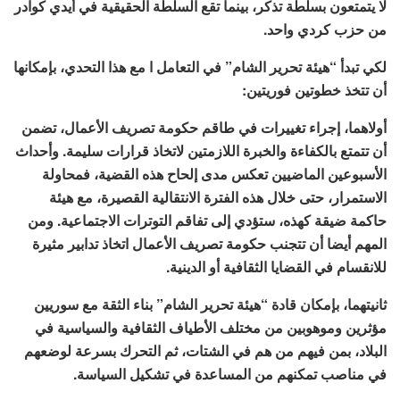
لا يتمتعون بسلطة تذكر، بينما تقع السلطة الحقيقية في أيدي كوادر
من حزب كردي واحد.
لكي تبدأ “هيئة تحرير الشام” في التعامل ا مع هذا التحدي، بإمكانها
أن تتخذ خطوتين فوريتين:
أولاهما، إجراء تغييرات في طاقم حكومة تصريف الأعمال، تضمن
أن تتمتع بالكفاءة والخبرة اللازمتين لاتخاذ قرارات سليمة. وأحداث
الأسبوعين الماضيين تعكس مدى إلحاح هذه القضية، فمحاولة
الاستمرار، حتى خلال هذه الفترة الانتقالية القصيرة، مع هيئة
حاكمة ضيقة كهذه، ستؤدي إلى تفاقم التوترات الاجتماعية. ومن
المهم أيضا أن تتجنب حكومة تصريف الأعمال اتخاذ تدابير مثيرة
للانقسام في القضايا الثقافية أو الدينية.
ثانيتهما، بإمكان قادة “هيئة تحرير الشام” بناء الثقة مع سوريين
مؤثرين وموهوبين من مختلف الأطياف الثقافية والسياسية في
البلاد، بمن فيهم من هم في الشتات، ثم التحرك بسرعة لوضعهم
في مناصب تمكنهم من المساعدة في تشكيل السياسة.