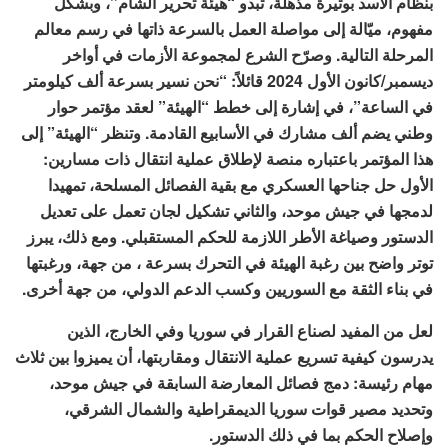
بنظام الأسد بوتيرة مذهلة، تبدو “هيئة تحرير الشام”، وبشكل
مفهوم، ميّالة إلى مواصلة العمل بالسرعة ذاتها في رسم معالم
المرحلة التالية. وصرّح الشرع لمجموعة الأزمات في أواخر
ديسمبر/كانون الأول 2024 قائلاً: “نحن نسير بسرعة ألف كيلومتر
في الساعة”، في إشارة إلى خطط “الهيئة” لعقد مؤتمر حوار
وطني يضم ألف مشارك في الأسابيع القادمة. وتنظر “الهيئة” إلى
هذا المؤتمر باعتباره منصة لإطلاق عملية انتقال ذات مسارين:
الأول حل جناحها العسكري مع بقية الفصائل المسلحة، تمهيدا
لدمجها في جيش موحد، والثاني تشكيل لجان تعمل على تعديل
الدستور وصياغة الأطر اللازمة للحكم المستقبلي. ومع ذلك، يبرز
توتر واضح بين رغبة الهيئة في التحرك بسرعة ، من جهة، ورغبتها
في بناء الثقة مع السوريين وكسب الدعم الدولي، من جهة أخرى.
لعل من المفيد لصناع القرار في سوريا وفي الخارج، الذين
يدرسون كيفية تسريع عملية الانتقال ومقاربتها، أن يميزوا بين ثلاث
مهام رئيسة: دمج فصائل المعارضة السابقة في جيش موحد،
وتحديد مصير قوات سوريا الديمقراطية والشمال الشرقي،
وإصلاح الحكم بما في ذلك الدستور.