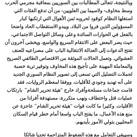
وبالنتيجة، تتعالى المطالبات بين السوريين بمعاقبة مجرمي الحرب
وسط مخاوف- ولاسيما بين العلويين- من أن تدفع الفئات التي
استغلها النظام كوقود لحروبه ثمن الأهوال التي ارتكبها كبار
المسؤولين الذين فروا من البلاد. ويبدو الاستقطاب الحاد واضحا
بالفعل في الحوارات السائدة وعلى وسائل التواصل الاجتماعي،
حيث يصر البعض على الانتقام السريع والواسع، ويخشى آخرون أن
تفتح الدعوات إلى العدالة الانتقالية الباب على مصراعيه للعنف
العشوائي. وتعمل الحالات الموثقة من الاقتصاص الطائفي الصريح
والمعاملة المهينة على تأجيج هذه المخاوف وتوفير تربة خصبة
لحملات التضليل التي تسعى إلى تصوير النظام السوري الجديد
على أنه تهديد وجودي للأقليات. ووفقا لمعظم الروايات، فقد
قامت جماعات مسلحةوأفراد خارج “هيئة تحرير الشام” بارتكاب
عمليات قتل واختطاف ونهب متكررة، مستهدفة أفرادا من
الأقليات. وكثيرا ما كانت قوات “هيئة تحرير الشام” عاجزة عن
منع هذه الأعمال، ما يفتح الباب واسعا أمام خطر قيام السكان
المحليين بتولي الأمور بأيديهم.
وسيبقى التعامل مع هذه الضغوط المتزاحمة تحديا شائكا