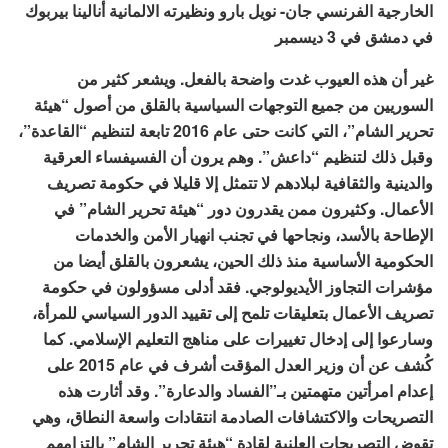
الخارجية الفرنسي جان- نويل بارو ونظيرته الالمانية أنالينا بيربوك
في دمشق في 3 ديسمبر
غير أن هذه العيوب غدت واضحة بالفعل. ويشعر كثير من
السوريين من جميع التوجهات السياسية بالقلق من أصول “هيئة
تحرير الشام”، التي كانت حتى عام 2016 تابعة لتنظيم “القاعدة”،
وقبل ذلك لتنظيم “داعش”. وهم يرون أن الفسيفساء العرقية
والدينية والثقافية لبلادهم لا تتمثل إلا قليلا في حكومة تصريف
الأعمال. وكثيرون ممن يقدرون دور “هيئة تحرير الشام” في
الإطاحة بالأسد، ونجاحها في تجنب انهيار الأمن والخدمات
الحكومية الأساسية منذ ذلك الحين، يشعرون بالقلق أيضا من
مؤشرات التجاوز الأيديولوجي. فقد أدلى مسؤولون في حكومة
تصريف الأعمال بتعليقات تلمح إلى تقييد الدور السياسي للمرأة،
وسارعوا إلى إدخال تغييرات على مناهج التعليم الإسلامي. كما
كُشف عن أن وزير العدل المؤقت أشرف في عام 2015 على
إعدام امرأتين متهمتين بـ”الفساد والدعارة”. وقد أثارت هذه
التصريحات والاكتشافات الصادمة انتقادات واسعة النطاق، وهي
تقوض التصريحات العلنية لقادة “هيئة تحرير الشام” بالتزامهم