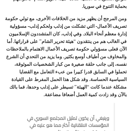
بحماية التنوع في سوريا.
ومن المرجح أن يظهر مزيد من الخلافات الأخرى، مع تولي حكومة
تصريف الأعمال- التي تشكلت من إدلب ولحكم إدلب- مسؤولية
إدارة معظم أنحاء البلاد. وفي إدلب، كان المتشددون الإسلاميون
في الغالب هم من ينتقدون “هيئة تحرير الشام” على قراراتها. أما
الآن فعلى مسؤولي حكومة تصريف الأعمال الاهتمام بالملاحظات
والمخاوف من أطياف أوسع بكثير. وما يزيد من التحدي أن الشرع
نفسه، إلى جانب حلقة صغيرة من كبار الشخصيات الموثوقة،
تحملوا في السابق قدرا كبيرا من عبء التعامل مع القضايا
السياسية الحساسة. وقد شكل هذا الحمل المفرط على القيادة
مشكلة عندما كانت “الهيئة” تسيطر على إدلب وحدها، فما بالك
بالآن وقد زادت كمية العمل أضعافا مضاعفة.
وينبغي أن يكون تمثيل المجتمع السوري في
المؤسسات الانتقالية أكثر مما هو عليه في