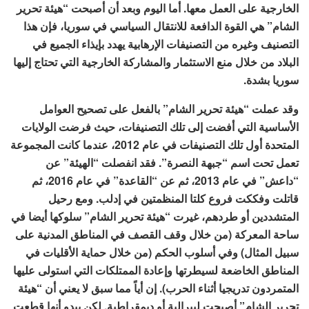
الخارجية على العمل معها. أما اليوم وبعد أن أصبحت “هيئة تحرير
الشام” هي القوة الدافعة للانتقال السياسي في سوريا، فإن هذا
التصنيف وغيره من التصنيفات الإرهابية يهدد بإيذاء الجميع في
البلاد من خلال منع الاستثمار والمشاركة الخارجية التي تحتاج إليها
سوريا بشدة.
وقد عملت “هيئة تحرير الشام” بالفعل على تصحيح العوامل
الأساسية التي أفضت إلى تلك التصنيفات، حيث فرضت الولايات
المتحدة أول تلك التصنيفات في عام 2012، عندما كانت المجموعة
تعمل تحت اسم “جبهة النصرة”. فقد انفصلت “الهيئة” عن
“داعش” في عام 2013، ثم عن “القاعدة” في عام 2016، ثم
قاتلت وفككت فروع كلتا المنظمتين في إدلب. ومع رحيل
المتشددين أو طردهم، غيرت “هيئة تحرير الشام” سلوكها أيضا في
ساحة المعركة (من خلال وقف القصف في المناطق المدنية على
سبيل المثال) وفي أسلوب الحكم (من خلال حماية الأقليات في
المناطق الخاضعة لسيطرتها وإعادة الممتلكات التي استولى عليها
المتمردون تدريجيا أثناء الحرب). إن أياً مما سبق لا يعني أن “هيئة
تحرير الشام” أصبحت ليبرالية أو ديمقراطية. لكن يبدو أنها قطعت