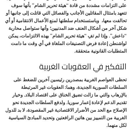
على التزامات مشددة من قادة “هيئة تحرير الشام” بأنها سوف
تتعهد بامتثال المقاتلين الأجانب والفصائل التي قاتلت إلى جانبها أو
تحالفت معها، وباستستخدام سلطتها لمنع الأعمال الانتقامية أو أي
شكل آخر من أشكال العنف ضد المدنيين؛ وأنها ستواصل محاربة
“داعش”. وإذا لم تفِ “هيئة تحرير الشام” بهذه الالتزامات، يمكن
لواشنطن إعادة فرض التصنيفات الملغاة في أي وقت ما دامت
المتطلبات القانونية متحققة.
التفكير في العقوبات الغربية
تحظى العواصم الغربية بمصدرين رئيسين آخرين للضغط على
السلطات السورية الجديدة، وهما: العقوبات غير المرتبطة
بالإرهاب والتي ما زالت تضيق الخناق على اقتصاد البلاد. وخيار
تقديم الدعم لإعادة إعمار سوريا. ولدفع السلطات الجديدة نحو
الإصلاح مع الحد من الأضرار الاقتصادية غير المقصودة، لا بد للدول
الغربية من التمييز بين هاتين الرافعتين وتحديد المبادئ السياسية
لكل منهما.