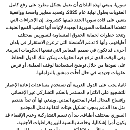
سوريا، ينبغي لهذه البلدان أن تعمل بشكل مطرد على رفع كامل
العقوبات بحلول نهاية عام 2025، وتحديد معايير واضحة وواقعية
يتعين على قادة سوريا الجدد تلبيتها كشروط. إن الإجراءات التي
تتخذها السلطات السورية الجديدة لإثبات أنها تتجنب القمع العنيف،
وتتخذ خطوات لحماية الحقوق المتساوية للسوريين بمختلف
أطيافهم، وأنها لا تدعم الأنشطة التي تزعزع الاستقرار في بلدان
أخرى، قد تكون في صميم المعايير التي تضعها الحكومات الغربية.
وفي الوقت الذي ترفع فيه العقوبات، يمكن لتلك الدول الحفاظ
على نفوذها من خلال توضيح استعدادها لوقف العملية، أو فرض
عقوبات جديدة، في حال أخلّت دمشق بالتزاماتها.
ثانيا، يجب على الدول الغربية أن تستخدم مساعدات إعادة الإعمار
للتشجيع على الالتزام المستمر بالحكم التشاركي غير الإقصائي
وإفساح المجال أمام المجتمع المدني. وينبغي لها أن تبدأ بتقديم
مثل هذا الدعم بمجرد تشكيل هيئات انتقالية تمثل المجتمع
السوري بمختلف أطيافه. بيد أن تقييم التشاركية وعدم الإقصاء قد
يكون أمرا إشكاليا، وخاصة بالنسبة للبيروقراطيات الأجنبية،
وسوف يصبح الأمر شائكا أكثر بمجرد أن تتجاوز سوريا المعالم