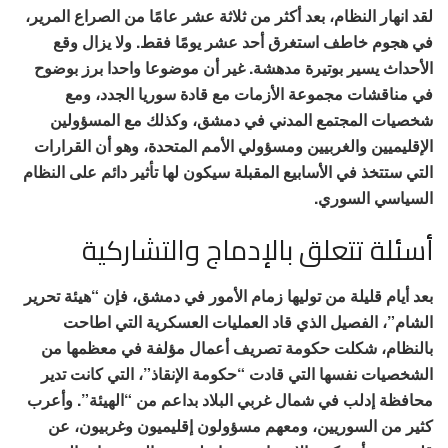
لقد انهار النظام، بعد أكثر من ثلاثة عشر عامًا من الصراع المرير،
في هجوم خاطف استغرق أحد عشر يومًا فقط. ولا يزال وقع
الأحداث يسير بوتيرة مدهشة. غير أن موضوعا واحدا برز بوضوح
في مناقشات مجموعة الأزمات مع قادة سوريا الجدد، ومع
شخصيات المجتمع المدني في دمشق، وكذلك مع المسؤولين
الإقليميين والغربيين ومسؤولي الأمم المتحدة، وهو أن القرارات
التي ستتخذ في الأسابيع المقبلة سيكون لها تأثير دائم على النظام
السياسي السوري.
أسئلة تتعلق بالإدماج والتشاركية
بعد أيام قليلة من توليها زمام الأمور في دمشق، فإن “هيئة تحرير
الشام”، الفصيل الذي قاد العمليات العسكرية التي اطاحت
بالنظام، شكلت حكومة تصريف أعمال مؤلفة في معظمها من
الشخصيات نفسها التي قادت “حكومة الإنقاذ”، التي كانت تدير
محافظة إدلب في شمال غربي البلاد بداعم من “الهيئة”. وأعرب
كثير من السوريين، ومعهم مسؤولون إقليميون وغربيون، عن