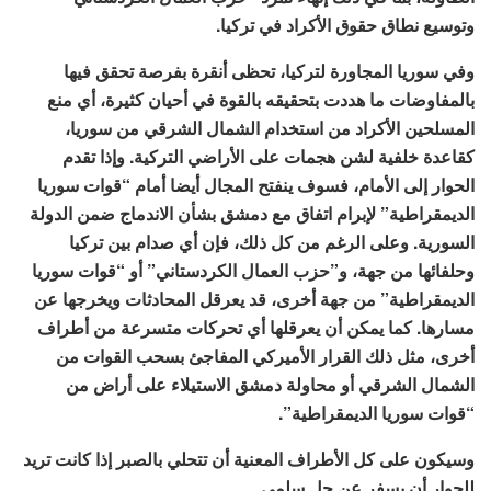
وتوسيع نطاق حقوق الأكراد في تركيا.
وفي سوريا المجاورة لتركيا، تحظى أنقرة بفرصة تحقق فيها
بالمفاوضات ما هددت بتحقيقه بالقوة في أحيان كثيرة، أي منع
المسلحين الأكراد من استخدام الشمال الشرقي من سوريا،
كقاعدة خلفية لشن هجمات على الأراضي التركية. وإذا تقدم
الحوار إلى الأمام، فسوف ينفتح المجال أيضا أمام “قوات سوريا
الديمقراطية” لإبرام اتفاق مع دمشق بشأن الاندماج ضمن الدولة
السورية. وعلى الرغم من كل ذلك، فإن أي صدام بين تركيا
وحلفائها من جهة، و”حزب العمال الكردستاني” أو “قوات سوريا
الديمقراطية” من جهة أخرى، قد يعرقل المحادثات ويخرجها عن
مسارها. كما يمكن أن يعرقلها أي تحركات متسرعة من أطراف
أخرى، مثل ذلك القرار الأميركي المفاجئ بسحب القوات من
الشمال الشرقي أو محاولة دمشق الاستيلاء على أراض من
“قوات سوريا الديمقراطية”.
وسيكون على كل الأطراف المعنية أن تتحلي بالصبر إذا كانت تريد
للحوار أن يسفر عن حل سلمي.