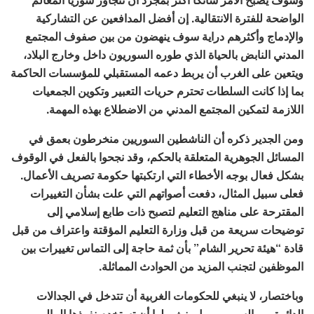
الواضحة للفترة الانتقالية. إن أفضل المدافعين عن التشاركية
والإدماج وأكثرهم دراية سوف ينهضون من بين صفوف المجتمع
المدني النابض بالحياة الذي طوره السوريون داخل وخارج البلاد،
ويتعين على الغرب أن يربط دعمه المستقبلي للمؤسسات الحاكمة
بما إذا كانت السلطات تحترم حريات التعبير وتكوين الجمعيات
اللازمة لتمكين المجتمع المدني من الاضطلاع بهذه المهمة.
ومن الجدير ذكره أن الناشطين السوريين منخرطون بعمق في
المسائل الجوهرية المتعلقة بالحكم، وقد نجحوا بالفعل في الوقوف
بشكل فعال بوجه الأخطاء التي ارتكبتها حكومة تصريف الأعمال.
فعلى سبيل المثال، دفعت أصواتهم التي علت بشأن التغييرات
المقترحة على مناهج التعليم لتصبح ذات طابع إسلامي إلى
توضيحات سريعة من قبل وزارة التعليم المؤقتة واعتراف من قبل
قادة “هيئة تحرير الشام” بأن ثمة حاجة إلى التماس تغييرات بين
الموظفين لتجنب المزيد من الحوادث المماثلة.
وباختصار، لا ينبغي للحكومات الغربية أن تتدخل في الجدالات
الدائرة بين السوريين، بل ينبغي لها أن تستخدم نفوذها المالي