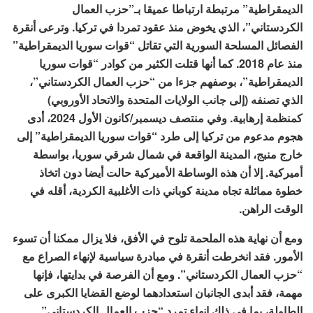
الديمقراطية” مرتبطة ارتباطا عميقا بـ”حزب العمال
الكردستاني”، الذي يخوض منذ عقود تمردا في تركيا. وترعى أنقرة
الفصائل المسلحة السورية التي تقاتل “قوات سوريا الديمقراطية”
منذ عام 2018. كما أنها قتلت الكثير من كوادر “قوات سوريا
الديمقراطية”، بوصفهم جزءا من “حزب العمال الكردستاني”،
الذي تصنفه (إلى جانب الولايات المتحدة والاتحاد الأوروبي)
كمنظمة إرهابية. وفي منتصف ديسمبر/كانون الأول 2024، أدى
هجوم مدعوم من تركيا إلى طرد “قوات سوريا الديمقراطية” إلى
خارج منبج، المدينة الواقعة في شمال شرقي سوريا، بواسطة
أميركية. إلا أن هذه الوساطة الأميركية حالت أيضا دون اتخاذ
خطوة مماثلة تجاه مدينة كوباني ذات الأغلبية الكردية، أقله في
الوقت الراهن.
ومع أن نهاية هذه الملحمة تلوح في الأفق، فلا يزال ممكنا أن تسوء
الأمور. فقد انخرطت أنقرة في مبادرة سياسية لإنهاء الصراع مع
“حزب العمال الكردستاني”. ومع أن الفرصة في بدايتها، فإنها
مهمة، فقد أبدى الجانبان استعدادهما لوضع القضايا الكبرى على
الطاولة، بما في ذلك إنهاء تمرد “حزب العمال الكردستاني”