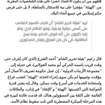
قلقهم من أن يكون الاعتماد حصرا على هذه الشخصيات المقربة
من “الهيئة” مؤشرا على نية للاستئثار بالسلطة، لا بل حتى فرض
حكم إسلامي في جميع أنحاء البلاد.
تريد “هيئة تحرير الشام” أن تتجنب تقسيم المناصب
على أسس عرقية ودينية، وهو النظام الذي ينظر
إليه كثيرون على أنه قوض الحكم، بينما رسخ
الطائفية، في كل من العراق ولبنان المجاورين
قال زعيم “هيئة تحرير الشام” أحمد الشرع (الذي كان يُعرف حتى
وقت قريب باسمه الحركي أبو محمد الجولاني)، في حديثه إلى
“مجموعة الأزمات الدولية”، إن عمل حكومة تصريف الأعمال أمر
مؤقت، وتعيينها لم يكن سوى إجراء اتخذته “الهيئة” لتجنب فراغ
واستعادة الخدمات في أسرع وقت ممكن. وقال إنه يعتبر قدرة
الحوكمة التي اكتسبتها “الهيئة” و”الإنقاذ” في إدلب، والعلاقات
القائمة على الثقة بين المسؤولين هناك، قد قدمت فائدة كبيرة في
هذه المرحلة المبكرة المضطربة التي تلت سقوط نظام الأسد.