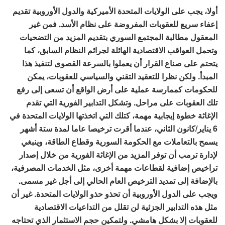
أولا، يجب على الولايات المتحدة الأميركية والدول الأوروبية تقديم
إعفاء سريع للعقوبات المفروضة على نظام الأسد. فمن غير
المعقول مطالبة المجتمع السوري بتقديم المزيد من التضحيات
وتحمل العواقب الاقتصادية الهائلة لجرائم النظام السابق، كما
يتحتم على صناع القرار أن يعملوا بالسرعة القصوى لتنفيذ هذا
المبدأ. ولكن نظرا للتعقيد التقني والسياسي للعقوبات، يمكن
للحكومات كممارسة عملية على أرض الواقع أن تسعى إلى رفع
تلك العقوبات على مراحل. وتشكل التدابير الفورية التي تقدم
الإغاثة خطوة إيجابية مهمة، كتلك التي اتخذتها الولايات المتحدة في
6 يناير/كانون الثاني، عندما أقرت ترخيصا عاما لمدة ستة أشهر
يسمح بالتعاملات مع الحكومة السورية وقطاع الطاقة، وينبغي
لإدارة ترمب أن توفر المزيد من الإغاثة الفورية من خلال إصدار
تراخيص إضافية لقطاعات مهمة أخرى، مثل الخدمات المصرفية،
بالإضافة إلى تمديد الترخيص العام الحالي إلى أجل غير مسمى.
ويجب على الدول الأوروبية أن تحذو حذو الولايات المتحدة. غير أن
مثل هذه التدابير الجزئية لن تقلل من التداعيات الاقتصادية
للعقوبات إلا بشكل هامشي. ولتمكين حجم الاستثمار الذي تحتاجه