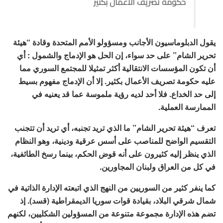
حكومة تصريف الأعمال بكثير
يقول الدبلوماسيون الأجانب ومسؤولو الأمم المتحدة وقادة “هيئة
تحرير الشام” على حد سواء، إن الحل هو الإدماج والشمول : أي
أن تكون المؤسسات الانتقالية أكثر تمثيلا للمجتمع السوري مما
عليه حكومة تصريف الأعمال بكثير. إلا أن الإدماج مفهوم بسيط
إلى حد الخداع. فلا أحد لديه رؤية ملموسة عما قد يعنيه في
الممارسة العملية.
تعرف “هيئة تحرير الشام” ما الذي تريد تجنبه، أي تريد أن تتجنب
التقسيم الواضح للمناصب على أسس عرقية ودينية، وهو النظام
الذي ينظر إليه كثيرون على أنه قوض الحكم، بينما رسخ الطائفية،
في كل من العراق ولبنان المجاورين.
كما ينفر كثير من السوريين من النهج الذي اتبعته الإدارة الذاتية في
شمال شرقي البلاد، بقيادة قوات سوريا الديمقراطية (قسد). إذ
تضم هذه الإدارة مجموعة متنوعة من المسؤولين الشكليين، لكنهم