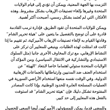
التزمت بها الجهة المعنية، ويمكن أن تؤدي إلى قيام الولايات
المتحدة وغيرها بإلغاء تصنيفات الإرهاب بشكل مشروط. وهذه
الأفكار، التي لم تُعتمد بشكل رسمي، أصبحت أكثر أهمية.
ويمكن للولايات المتحدة أن تقود الطريق. فإدارة ترمب القادمة
قادرة على أن توضح بالتفصيل ما يتعين على “هيئة تحرير الشام”
وقادتها القيام به لإلغاء تصنيفات الإرهاب الأميركية، ثم تقييم ما إذا
كانت قد امتثلت لهذه الطلبات. وينبغي للمعايير أن تركز على
النشاط الإرهابي، مع ترك المخاوف الأخرى جانبا (مثل السلوك
الاستبدادي والتشاركية في الانتقال السياسي). ومن المؤكد أن
الولايات المتحدة ستولي اهتماما خاصا لابتعاد “الهيئة” عن
استخدام العنف ضد المدنيين وارتباطاتها بالجماعات الإرهابية
الدولية، وفي الوقت نفسه منعها استخدام الأراضي السورية في
العمليات المسلحة العابرة للحدود الوطنية. وإذا كانت المصادر
المفتوحة تشكل دليلا، فإن “هيئة تحرير الشام” قد استوفت
بالفعل هذه المعايير إلى حد كبير.
وللمضي قدما، يمكن للمسؤولين الأميركيين أيضا السعي للحصول