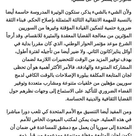
ولأن الشيء بالشيء يذكر، ستكون الوتيرة المدروسة حاسمة أيضا
بالنسبة للمهمة الانتقالية الثالثة المتمثلة بإصلاح الحكم. فبناء الثقة
ضرورة حتمية لتمكين القيادة المؤقتة وغيرها من السوريين
المؤثرين من معالجة القضايا المعقدة والمثيرة للانقسام. وقد أرجأ
الشرع موعد مؤتمر الحوار الوطني، الذي كان مقررا بداية في
أوائل يناير/كانون الثاني. ولا ضير أيضا من تأجيله لفترة أطول،
بهدف توفير المزيد من الوقت للتحضيرات اللازمة لضمان
المشاركة المتنوعة والهادفة، فالأمر الأكثر أهمية هو أن تحظى
لجان المتابعة المكلفة ببلورة الإصلاحات بالوقت الكافي لدمج
سوريين مؤهلين من خلفيات متنوعة ومشارب متعددة وتوفير
الفضاء الضروري للتأكيد على الاستماع إلى وجهات نظرهم حول
القضايا الثقافية والدينية الحساسة.
ومن المفيد أيضا التنسيق مع الأمم المتحدة كي تلعب دورا مباشرا
في هذه العملية. حيث يمكن لمكتب المبعوث الخاص للأمم
المتحدة إلى سوريا أن يعمل مع دمشق للمساعدة في ضمان أن
تكون لجان المتابعة مؤهلة ومتنوعة ومدعومة من قبل ذوي