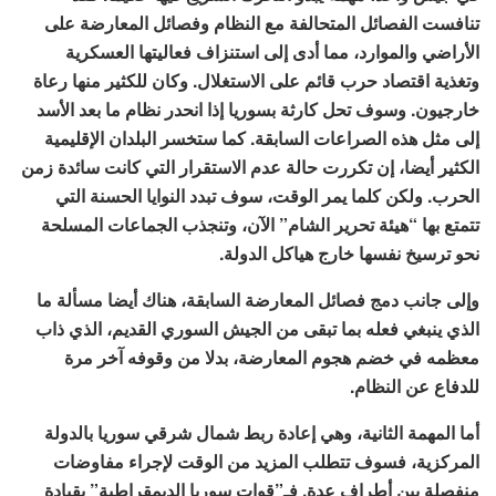
تنافست الفصائل المتحالفة مع النظام وفصائل المعارضة على
الأراضي والموارد، مما أدى إلى استنزاف فعاليتها العسكرية
وتغذية اقتصاد حرب قائم على الاستغلال. وكان للكثير منها رعاة
خارجيون. وسوف تحل كارثة بسوريا إذا انحدر نظام ما بعد الأسد
إلى مثل هذه الصراعات السابقة. كما ستخسر البلدان الإقليمية
الكثير أيضا، إن تكررت حالة عدم الاستقرار التي كانت سائدة زمن
الحرب. ولكن كلما يمر الوقت، سوف تبدد النوايا الحسنة التي
تتمتع بها “هيئة تحرير الشام” الآن، وتنجذب الجماعات المسلحة
نحو ترسيخ نفسها خارج هياكل الدولة.
وإلى جانب دمج فصائل المعارضة السابقة، هناك أيضا مسألة ما
الذي ينبغي فعله بما تبقى من الجيش السوري القديم، الذي ذاب
معظمه في خضم هجوم المعارضة، بدلا من وقوفه آخر مرة
للدفاع عن النظام.
أما المهمة الثانية، وهي إعادة ربط شمال شرقي سوريا بالدولة
المركزية، فسوف تتطلب المزيد من الوقت لإجراء مفاوضات
منفصلة بين أطراف عدة. فـ”قوات سوريا الديمقراطية” بقيادة