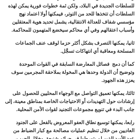
للسلطات الجديدة في البلاد، ولكن ثمة خطوات فورية يمكن لهذه
السلطات أن تتخذها للحد من التوتر، فيمكنها أولا اعتماد نهج
مؤسسي شفاف للعدالة الانتقالية، يشمل تحديد هوية المعتقلين
وأسباب اعتقالهم وفي أي محاكم سيخضع المتهمون للمحاكمة.
ثانيا، يمكنها التصرف بشكل أكثر حزما لوقف عنف الجماعات
المسلحة ومعاقبة أي انتهاكات تسجَّل.
كما أن دمج فصائل المعارضة السابقة في القوات الموحدة
وتوضيح أن الدولة وحدها هي المخولة بملاحقة المجرمين سوف
يعزز هذه الجهود.
ثالثا، يمكنها تعميق التواصل مع الوجهاء المحليين للحصول على
إرشادات حول التهديدات أو الاحتياجات الخاصة بمناطق معينة، إلى
جانب البدء في تنويع مجموعات التجنيد لقوات الأمن المحلية.
رابعا، يمكنها توسيع نطاق العفو المعروض بالفعل على الجنود
العاديين من خلال تنظيم عمليات مصالحة مع كبار الضباط من
عهد الأسد الذين لم يتورطوا في جرائم شنيعة. وخلال الحرب،