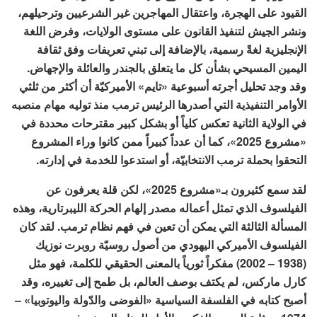
القيود على الهجرة، واعتقال المهاجرين غير الشرعيين وترحيلهم،
ونشر الجيش لتنفيذ القانون على مستوى الولايات، وفرض اللغة
الإنجليزية لغةً رسمية، بالإضافة إلى تبني تعريفات وفق ثقافة
اليمين المسيحي بشأن كل ما يتعلق بالجندر والعائلة والإجهاض.
وقد وجد تحليل أجرته أسبوعية «تايم» الأميركيّة أن أكثر من ثلثي
الأوامر التنفيذية التي أصدرها الرئيس ترمب منذ توليه مهام منصبه
في الولاية الثانية تعكس كلياً أو بشكل كبير مقترحات محددة في
«مشروع 2025»، كما أن عدداً كبيراً ممن كانوا وراء المشروع
التحقوا بحملة ترمب الانتخابيّة، أو استدعوا للخدمة في إدارته.
لقد سمع كثيرون بـ«مشروع 2025»، لكن قلة يعرفون عن
الفيلسوف الذي تمثل أعماله مصدر إلهام الحركة الليبرتارية، وهذه
المسألة الثالثة التي يمكن أن تعين في فهم نظام ترمب. لقد كان
الفيلسوف الأميركي اليهودي من أصول روسيّة روبرت نوزيك
(1938 – 2002) مفكراً ثورياً بالمعنى الحقيقي للكلمة، فهو مثل
كارل ماركس، لم يكتف بوصف العالم، بل طمح إلى تغييره، وقد
أصبح كتابه في الفلسفة السياسية «الفوضى والدّولة واليوتوبيا» –