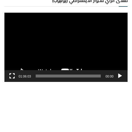
منتدى الرأي للحوار الديمقراطي (يوتيوب)
مشغل
الفيديو
01:06:03
00:00