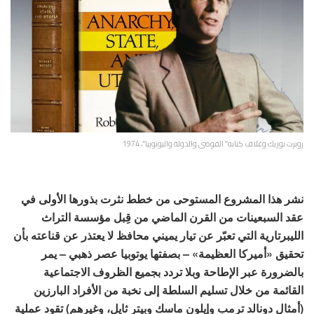
روبرت نوزيك وغلاف كتابه” الفوضى والدولة واليوتوبيا”، 1974
نشر هذا المشروع المستوحى من خطط نثرت بذورها الأولى في
عقد السبعينات من القرن الماضي من قِبل مؤسسة التراث
الليبرتارية التي تعبّر عن تيار يميني محافظ لا يعتذر عن قناعته بأن
تحقيق «أميركا العظيمة» – بصفتها يوتوبيا عصر ذهبي – يمر
بالضرورة عبر الإطاحة وبلا تردد بجميع الظروف الاجتماعية
القائمة من خلال تسليم السلطة إلى نخبة من الأفراد البارزين
(أمثال دونالد ترمب وإيلون ماسك وبيتر ثايل، وغيرهم) تقود عملية