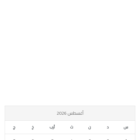
أغسطس 2026
س
د
ن
ث
أرب
خ
ج