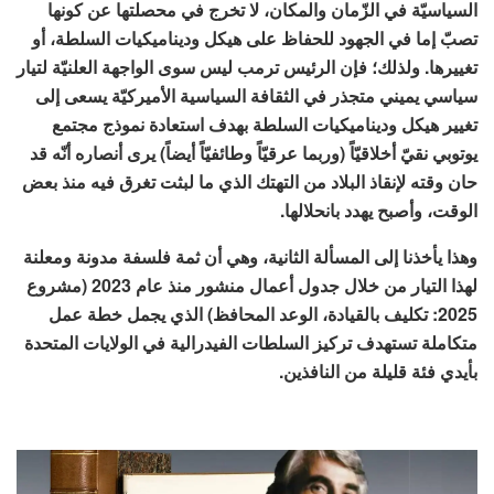
السياسيّة في الزّمان والمكان، لا تخرج في محصلتها عن كونها
تصبّ إما في الجهود للحفاظ على هيكل وديناميكيات السلطة، أو
تغييرها. ولذلك؛ فإن الرئيس ترمب ليس سوى الواجهة العلنيّة لتيار
سياسي يميني متجذر في الثقافة السياسية الأميركيّة يسعى إلى
تغيير هيكل وديناميكيات السلطة بهدف استعادة نموذج مجتمع
يوتوبي نقيّ أخلاقيّاً (وربما عرقيّاً وطائفيّاً أيضاً) يرى أنصاره أنّه قد
حان وقته لإنقاذ البلاد من التهتك الذي ما لبثت تغرق فيه منذ بعض
الوقت، وأصبح يهدد بانحلالها.
وهذا يأخذنا إلى المسألة الثانية، وهي أن ثمة فلسفة مدونة ومعلنة
لهذا التيار من خلال جدول أعمال منشور منذ عام 2023 (مشروع
2025: تكليف بالقيادة، الوعد المحافظ) الذي يجمل خطة عمل
متكاملة تستهدف تركيز السلطات الفيدرالية في الولايات المتحدة
بأيدي فئة قليلة من النافذين.