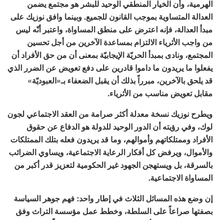
الهرمية، وأن الخيار المنطقي الوحيد للبشر هو مجتمع يضمن
العدالة المتساوية بموجب القانون للجميع. وبينما وافق نوزيك على
مبدأ العدالة، فإنه اعترض على منطق المساواة، واعتبر أنّه ليس
من واجب الأثرياء الالتزام بمساعدة الآخرين من أجل تحسين
المجتمع، ونادى بمبدأ الحريّة الإيجابيّة بمعنى أن من حق الأفراد أن
يفعلوا ما يريدون ما داموا قادرين على دفع تعويض عن الضرر الذي
قد يلحق بالآخرين، مبرراً بذلك أن يقبل الضعفاء بـ«العبوديّة»
مقابل تعويض مناسب من الأثرياء.
ويطرح نوزيك نسخة معدلة أكثر صرامة من العقد الاجتماعي لجون
لوك، وفي رؤيته أن الدور الوحيد للدولة هو الدفاع عن حقوق
الأفراد وممتلكاتهم وأموالهم، وما قد يريدون فعله بتلك الممتلكات
والأموال، ويرفض كل أفكار الرعاية الاجتماعية، ويساوي الضرائب
بالسرقة، بل ويستهجن الجهود غير الحكومية لتعزيز قدر أكبر من
المساواة الاجتماعية.
إن وضع هذه المسائل الثلاث في إطار واحد: فهم جوهر السياسة
بصفتها صراعاً على السلطة، وخطط عمل مؤسسة التراث وفق