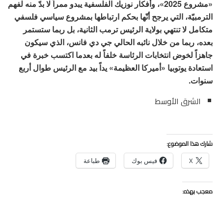
«مشروع 2025»، وأفكار نوزيك الفلسفية يبدو ممراً لا بدّ منه لفهم
الترمبيّة، التي يرجح أنّها بحكم ارتباطها بمشروع سياسي فلسفي
متكامل لا تنتهي بولاية الرئيس ترمب الثانية، بل ربما ستستمر
بعده، ربما من خلال نائبه الحالي جي دي فانس، الذي سيكون
جاهزاً لخوض انتخابات الرئاسة خلفاً له بعدما اكتسب خبرة في
استعادة يوتوبيا «أميركا العظيمة» يداً بيد مع الرئيس طوال أربع
سنوات.
الشرق الأوسط
شارك هذا الموضوع:
X
فيس بوك
طباعة
معجب بهذه: