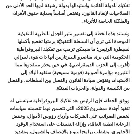
تفكيك للدولة القائمة واستبدالها بدولة رشيقة لديها الحد الأدنى من
الصلاحيات لإنفاذ القانون، وتختص أساساً بحماية حقوق الأفراد،
والملكيّة الخاصة للأثرياء.
وتستند هذه الخطة إلى تفسير مثير للجدل للنظرية التنفيذية
الموحدة التي ترى أن السلطة التنفيذيّة برمتها تخضع بأكملها
لسيطرة الرئيس؛ ما سيمكن ترمب من تفكيك البيروقراطية
الحكومية التي يرى مناصرو الليبرتاريين أنها ذات هوى ليبرالي
(أقرب إلى الحزب الديمقراطي)، في حين يحذر منتقدوها مما
اعتبروه مؤامرة أصولية (قومية مسيحية) ستقود البلاد إلى
الاستبداد، وتقوّض سيادة القانون والفصل بين السلطات، والفصل
بين الكنيسة والدولة، والحريات المدنيّة.
ووفق الخطة، فإن الرئيس بعد تفكيك البيروقراطية سيتسنى له
تنفيذ أجندة «مشروع 2025» التي تتضمن فيما تتضمنه سياسات
لخفض الضرائب على الشركات وأرباح رؤوس الأموال، وخفض
الرعاية الطبية العامّة، وإزالة التقييدات على استخدام الوقود
الأحفوري، وشطب برامج التنوع والإنصاف والشمول، وتشديد