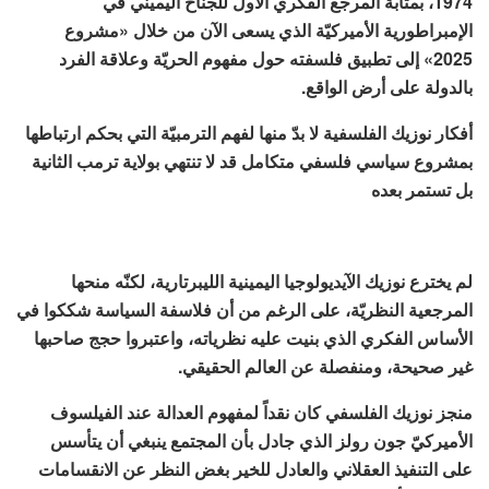
1974، بمثابة المرجع الفكري الأول للجناح اليميني في
الإمبراطورية الأميركيّة الذي يسعى الآن من خلال «مشروع
2025» إلى تطبيق فلسفته حول مفهوم الحريّة وعلاقة الفرد
بالدولة على أرض الواقع.
أفكار نوزيك الفلسفية لا بدّ منها لفهم الترمبيّة التي بحكم ارتباطها
بمشروع سياسي فلسفي متكامل قد لا تنتهي بولاية ترمب الثانية
بل تستمر بعده
لم يخترع نوزيك الآيديولوجيا اليمينية الليبرتارية، لكنّه منحها
المرجعية النظريّة، على الرغم من أن فلاسفة السياسة شككوا في
الأساس الفكري الذي بنيت عليه نظرياته، واعتبروا حجج صاحبها
غير صحيحة، ومنفصلة عن العالم الحقيقي.
منجز نوزيك الفلسفي كان نقداً لمفهوم العدالة عند الفيلسوف
الأميركيّ جون رولز الذي جادل بأن المجتمع ينبغي أن يتأسس
على التنفيذ العقلاني والعادل للخير بغض النظر عن الانقسامات