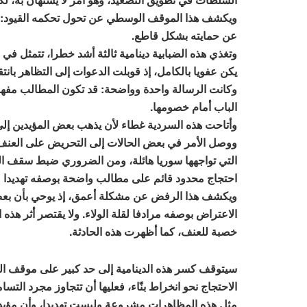
ويكشف هذا الموقف الوسطي عن تحول تحكمه القيود: فالد
عن حمايته بشكل قاطع.
وتغذي هذه الضبابية دينامية ثالثة أشد خطرا، تتمثل في 
يكن عفويا بالكامل، إذ قوبلت الدعوات إلى التظاهر ب
وكانت الرسالة واحدة وواضحة: قد تكون المطالب مفهو
الباب أمام خصومها.
وأتاحت هذه السردية غطاء لأن يذهب بعض المؤيدين إلى أ
ووصل الأمر في بعض الحالات إلى التحريض على العنف.
التي تواجهها سوريا هائلة، ومن الضروري ضبط سقف ال
احتجاج محدود قائم على مطالب واضحة بوصفه تهديدا مب
ويكشف هذا الرفض عن مشكلة أعمق، إذ يوحي بأن بعض 
الاعتراض بوصفه مرادفا لقلة الولاء. ولا يقتصر أثر هذه
خصبة للعنف، كما أظهرت هذه الحادثة.
سيتوقف كسر هذه الدينامية إلى حد كبير على موقف الح
الاحتجاج نحو انخراط بنّاء، فعليها أن تتجاوز مجرد ال
مثل هذه المظاهرات مشروعة وليست تهديدا، وأن مؤيدي