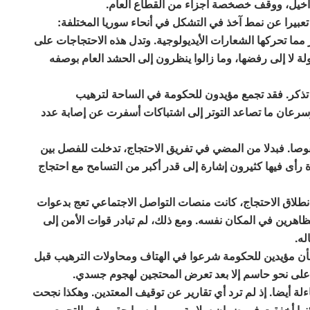
لمداخيل، ووقف خصخصة أجزاء من القطاع العام.
 تعبيرا عن نمط آخذ في التشكل في أنحاء سوريا المختلفة:
 مما تحركها الشعارات الأيديولوجية. وتدل هذه الاحتجاجات على
لة لا إلى رفضها، وما زالوا ينظرون إلى الحشد العام بوصفه
 تذكر. فقد تجمع مؤيدون للحكومة في الساحة لترهيب
وسرعان ما تصاعد التوتر إلى اشتباكات أسفرت عن إصابة عدد
وصا. فبدلا من المضي في تفريق الاحتجاج، تدخلت للفصل بين
أى فيها كثيرون إشارة إلى قدر أكبر من التسامح مع احتجاج
انطلاق الاحتجاج، كانت منصات التواصل الاجتماعي تعج بدعوات
رين في المكان نفسه. ومع ذلك، لم تبادر قوات الأمن إلى
له.
بأن مؤيدين للحكومة شرعوا في الهتاف ومحاولات الترهيب قبل
ن على نحو حاسم إلا بعد تعرض المحتجين لهجوم جسدي.
ءلة أيضا. إذ لم ترد أي تقارير عن توقيف المعتدين. وهكذا نجحت
لكنها أخفقت في ضمان سلامة من مارسوا حقهم في التجمع.