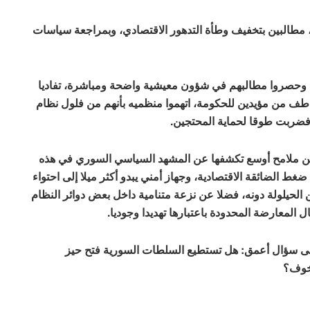
طالبين بتخفيف وطأة التدهور الاقتصادي، وبمراجعة سياسات
 وحصروا مطالبهم في شؤون معيشية واضحة ومباشرة، تفاديا
اطف من مؤيدين للحكومة، اتهموا منظميه بأنهم من فلول نظام
 فضربت طوقا لحماية المحتجين.
بل من ملامح أوسع تكشفها عن المشهد السياسي السوري في هذه
ط الضائقة الاقتصادية، وجهاز أمني يبدو أكثر ميلا إلى احتواء
 الحيلولة دونه، فضلا عن نزعة متنامية داخل بعض دوائر النظام
المعارضة المحدودة باعتبارها تهديدا وجوديا.
د إلى سؤال أعمق: هل تستطيع السلطات السورية فتح حيز
 خوف؟