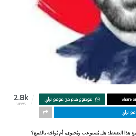
2.8k
Share on
موضوع هام من موقع الرأي
VIEWS
ع الرأي
هذا الضغط: هل يُستوعب ويُحتوى، أم يُواجَه بالقمع؟