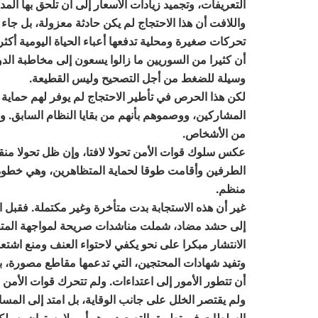
التعريفات، وتجميد زيادات الأسعار إلى أن تلحق بها ا
واللافت أن هذا الاحتجاج لم يكن حادثة معزولة، بل جاء
تحركات صغيرة ومحلية تدفعها أعباء الحياة اليومية أكثر
أن كثيرا من السوريين ما زالوا يسعون إلى مخاطبة الدو
وسيلة للضغط من أجل التصحيح وليس القطيعة.
لكن هذا الحرص في تأطير الاحتجاج لم يوفر لهم حماية
المشاركين، ووصموهم بأنهم من بقايا النظام السابق. 
من الأشخاص.
عكس سلوك قوات الأمن تحولا لافتا، وإن ظل تحولا منق
الطرفين وأقامت طوقا لحماية المتظاهرين، وهي خطوة ر
منظم.
غير أن هذه الاستجابة بدت متأخرة وغير مكتملة. فقبل 
إلى حشد مضاد، شملت مناشدات صريحة لمواجهة المتظاه
الانتشار مبكرا على نحو يكفي لاحتواء العنف ومنع اشتعا
وتفيد شهادات المحتجين، التي تدعمها مقاطع مصورة، 
أن تتطور الأمور إلى اعتداءات. ولم تتحرك قوات الأم
ولم يقتصر الخلل على جانب الوقاية، بل امتد إلى المسا
السلطات في تطويق التصعيد، وهو أمر لا يستهان به، 