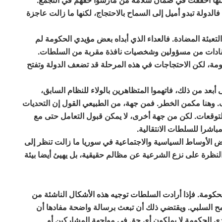
ولة تبدو أميل إلى السماح بالاحتجاج، لكنها ما زالت عاجزة
التعبئة المضادة. فالعداء الذي أبداه بعض مؤيدي الحكومة لم
انتقادات من مسؤولين وشخصيات نافذة مقربة من السلطات.
مة، لكن الاحتجاجات في هذه المرحلة قد تضعف الدولة وتفتح
بعد من ذلك، فاتهموا المتظاهرين بالولاء للنظام السابق،
 وهنا مكمن الخطر. فمن جهة، من الطبيعي القول إن التحديات
توقعات. لكن من جهة أخرى، لا يمكن قبول التعامل حتى مع
اشرا للسلطات الانتقالية.
الأوساط السياسية والاجتماعية في سوريا ما زالت تنظر إلى
 النظرة على نزع الشرعية عن مظالم حقيقية، بل يهيئ أيضا بيئة
كومة. فإذا أرادت السلطات توجيه هذه الأشكال الناشئة من
تسامح السلبي. ويقتضي ذلك أن تبعث برسالة واضحة مفادها أن
 الحكومة لا يملكون أي حق في مواجهة المشاركين أو