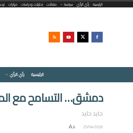
الرئيسية
رأي الرأي
سياسة
مقالات
تحليلات ودراسات
حوارات
ترج
الرئيسية
رأي الرأي
دمشق… التسامح مع المح
حايد حايد
25/04/2026
A
A