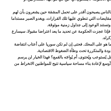
ا. فالناس يصبحون أقدر على تحمل المشقة حين يشعرون بأن لهم
مقايضات التي تنطوي عليها تلك القرارات. ويغدو الصبر مستداما
وتستند الوعود إلى جداول زمنية موثوقة.
إذا عجزت الحكومة عن تحديد ما يعد اعتراضا مقبولا، سيسارع
كراه.
و على المحك. فحتى إن لم تكن سوريا على أعتاب انتفاضة
حدودة والمتكررة تحت وطأة الضغوط الاقتصادية.
ُستوعب ويُحتوى، أم يُواجَه بالقمع؟ فهذا الخيار لن يرسم
وسع لإعادة بناء مساحة سياسية تتيح للمواطنين الانخراط من