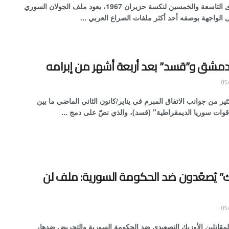
في الذكرى التاسعة والخمسين لنكسة حزيران 1967، يعود ملف الجولان السوري
 الواجهة بوصفه أحد أكثر ملفات الصراع العربي ...
دمشق و”قسد” بعد أربعة أشهر من إبرامه
كثير من جوانب الاتفاق المبرم في يناير/كانون الثاني الماضي ما بين
ات سوريا الديمقراطية" (قسد)، والذي نصّ على دمج ...
ك” يُصعّدون ضد الحكومة السورية: ملف لن
المقاتلين الأوزبك التصعيدي ضد الحكومة السورية والتحريض ضدها،