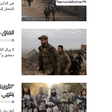
المحتل إلى
اتفاق 
05/06/2026
لا يزال ال
دمشق و"قو
“الأوزب
ينتهي
05/06/2026
أعاد بيان 