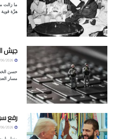
هزّة قوية ل
جيش ال
05/06/2026
حسن الخطي
مسار العدا
رفع سو
05/06/2026
منهل باريش