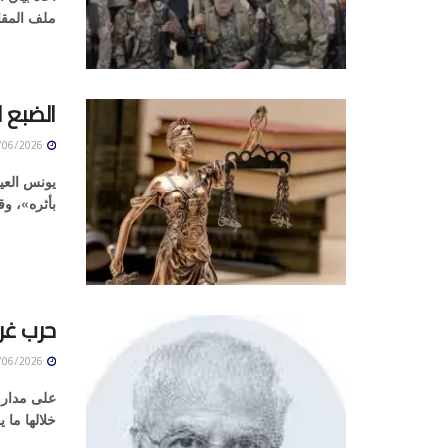
ملف المقات
الضبع ا
05/06/2026
يونس العي
بأثره»، وق
حرب غري
05/06/2026
على مدار 
خلالها ما 