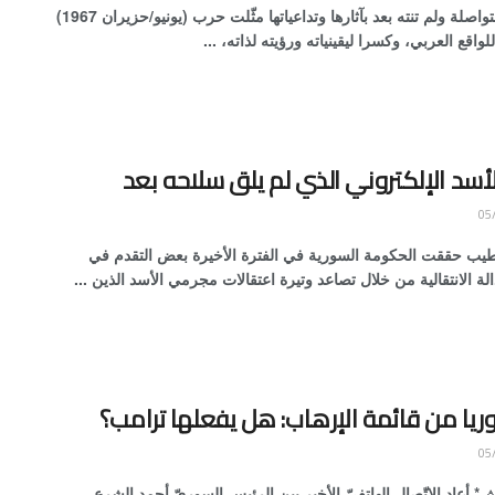
ما زالت متواصلة ولم تنته بعد بآثارها وتداعياتها مثّلت حرب (يونيو/حزيران 1967)
لواقع العربي، وكسرا ليقينياته ورؤيته لذاته، ...
أسد الإلكتروني الذي لم يلق سلاحه بعد
ب حققت الحكومة السورية في الفترة الأخيرة بعض التقدم في
لة الانتقالية من خلال تصاعد وتيرة اعتقالات مجرمي الأسد الذين ...
ريا من قائمة الإرهاب: هل يفعلها ترامب؟
* أعاد الاتّصال الهاتفيّ الأخير بين الرئيس السوريّ أحمد الشرع