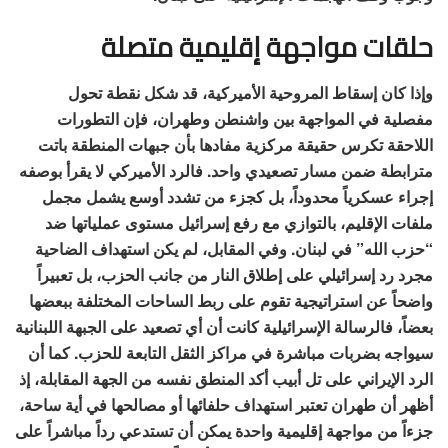
حلقات مواجهة إقليمية متصلة
وإذا كان إسقاط المروحية الأميركية، قد شكل نقطة تحول
مفصلية في المواجهة بين واشنطن وطهران، فإن التطورات
اللاحقة تكرس حقيقة مركزية مفادها بأن جبهات المنطقة باتت
مترابطة ضمن مسار تصعيدي واحد. فالرد الأميركي لا يقرأ بوصفه
إجراء عسكرياً محدوداً، بل كجزء من تشدد أوسع يشمل مجمل
ملفات الإقليم، بالتوازي مع رفع إسرائيل مستوى عملياتها ضد
“حزب الله” في لبنان. وفي المقابل، لم يكن استهداف الضاحية
مجرد رد إسرائيلي على إطلاق النار من جانب الحزب، بل تعبيراً
واضحاً عن استراتيجية تقوم على ربط الساحات المختلفة ببعضها
بعضاً، فالرسالة الإسرائيلية كانت أن أي تصعيد على الجبهة اللبنانية
سيواجه بضربات مباشرة في مراكز الثقل التابعة للحزب. كما أن
الرد الإيراني على تل أبيب أكد المنطق نفسه من الجهة المقابلة، إذ
أظهر أن طهران تعتبر استهداف حلفائها أو مصالحها في أية ساحة،
جزءاً من مواجهة إقليمية واحدة يمكن أن تستدعي رداً مباشراً على