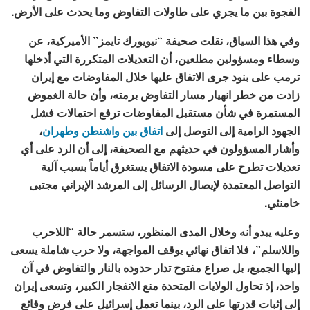
الفجوة بين ما يجري على طاولات التفاوض وما يحدث على الأرض.
وفي هذا السياق، نقلت صحيفة “نيويورك تايمز” الأميركية، عن
وسطاء ومسؤولين مطلعين، أن التعديلات المتكررة التي أدخلها
ترمب على بنود جرى الاتفاق عليها خلال المفاوضات مع إيران
زادت من خطر انهيار مسار التفاوض برمته، وأن حالة الغموض
المستمرة في شأن مستقبل المفاوضات ترفع احتمالات فشل
الجهود الرامية إلى التوصل إلى
اتفاق بين واشنطن وطهران
،
وأشار المسؤولون في حديثهم مع الصحيفة، إلى أن الرد على أي
تعديلات تطرح على مسودة الاتفاق يستغرق أياماً بسبب آلية
التواصل المعتمدة لإيصال الرسائل إلى المرشد الإيراني مجتبى
خامنئي.
وعليه يبدو أنه وخلال المدى المنظور، ستسمر حالة “اللاحرب
واللاسلم”، فلا اتفاق نهائي يوقف المواجهة، ولا حرب شاملة يسعى
إليها الجميع، بل صراع مفتوح تدار حدوده بالنار والتفاوض في آن
واحد، إذ تحاول الولايات المتحدة منع الانفجار الكبير، وتسعى إيران
إلى إثبات قدرتها على الرد، بينما تعمل إسرائيل على فرض وقائع