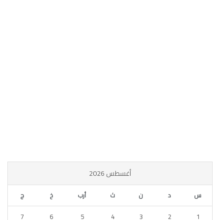
أغسطس 2026
س
د
ن
ث
أرب
خ
ج
7
6
5
4
3
2
1