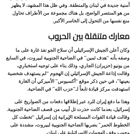
أمنية جديدة في لبنان والمنطقة. وفي ظل هذا المشهد، لا يظهر
من هو المنتصر الواضح، بل هناك مجموعة من الأطراف تحاول
منع نفسها من التحول إلى الخاسر الأكبر.
معارك متنقلة بين الحروب
وكان أعلن الجيش الإسرائيلي أن سلاح الجو نفذ غارة على ما
وصفه بأنه “هدف ثمين” في الضاحية الجنوبية لبيروت، في السابع
من يونيو (حزيران) الجاري، وذلك بناء على توجيه استخباري،
وقالت إذاعة الجيش الإسرائيلي إن الهجوم “لم يستهدف شخصية
بعينها”، في حين ذكر موقع “أكسيوس” الأميركي أن الغارة
استهدفت مركز قيادة تابعاً لـ”حزب الله” في الضاحية.
وهذا ما دفع إيران للرد عبر إطلاقها دفعات من الصواريخ على
إسرائيل، بعدما كانت حذرت تل أبيب من قصف الضاحية الجنوبية.
وقالت قيادة القوات المسلحة الإيرانية إن إسرائيل “تخطت كل
الخطوط الحمر” بضربها الضاحية الجنوبية لبيروت، مشددة على
وجوب وقف الهجمات الإسرائيلية على لبنان.