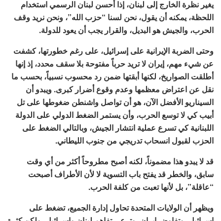
يغير نظرة الخارج إلى لبنان، إذا أحسن لبنان الرسمي استخدام
اللحظة، يمكنه أن يقول، نحن لسنا “حزب الله”، ونحن نريد وقف
الحرب، والجيش هو البديل، والقرار يجب أن يعود للدولة.
وحتى الضربة الإيرانية على إسرائيل، على رغم خطورتها، كشفت
عن شيء مهم، إيران لا تريد حرباً مفتوحة بلا سقف محدد، إذ إنها
أطلقت الصواريخ، لكنها أبقتها ضمن رد محسوب نسبياً، بحسب ما
نقل عن اعتراض معظمها وعدم وقوع أضرار كبرى. ويبدو أن
السيناريو الأفضل الآن، هو أن تواصل واشنطن ضغوطها على تل
أبيب كي لا توسع الحرب، وأن يستمر الضغط الدولي على الدولة
اللبنانية كي تسرع عملية انتشار الجيش، وبالتالي الضغط على
الحزب لقبول انسحاب تدريجي من جنوب الليطاني.
قد لا يبدو هذا مضموناً، لكنه أصبح مطروحاً أكثر من أي وقت
سابق، والخطر قد يفتح باب التسوية لا لأن الأطراف أصبحت
“عاقلة”، بل لأنها تعبت من كلفة الحرب.
ويظهر أن الولايات المتحدة تحاول إدارة الجميع، تضغط على
إسرائيل، وتفاوض إيران، وترعى تفاهم لبنان وإسرائيل، ولكن كثرة