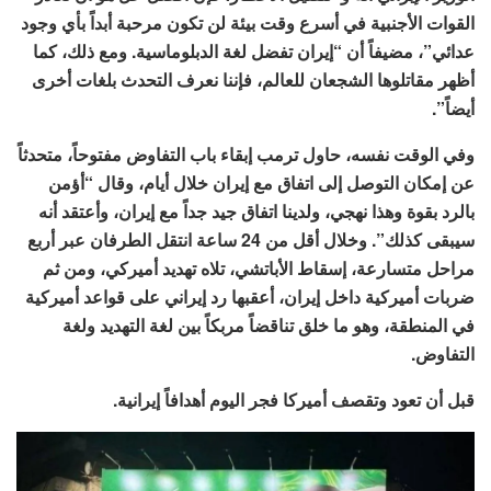
القوات الأجنبية في أسرع وقت بيئة لن تكون مرحبة أبداً بأي وجود
عدائي”، مضيفاً أن “إيران تفضل لغة الدبلوماسية. ومع ذلك، كما
أظهر مقاتلوها الشجعان للعالم، فإننا نعرف التحدث بلغات أخرى
أيضاً”.
وفي الوقت نفسه، حاول ترمب إبقاء باب التفاوض مفتوحاً، متحدثاً
عن إمكان التوصل إلى اتفاق مع إيران خلال أيام، وقال “أؤمن
بالرد بقوة وهذا نهجي، ولدينا اتفاق جيد جداً مع إيران، وأعتقد أنه
سيبقى كذلك”. وخلال أقل من 24 ساعة انتقل الطرفان عبر أربع
مراحل متسارعة، إسقاط الأباتشي، تلاه تهديد أميركي، ومن ثم
ضربات أميركية داخل إيران، أعقبها رد إيراني على قواعد أميركية
في المنطقة، وهو ما خلق تناقضاً مربكاً بين لغة التهديد ولغة
التفاوض.
قبل أن تعود وتقصف أميركا فجر اليوم أهدافاً إيرانية.