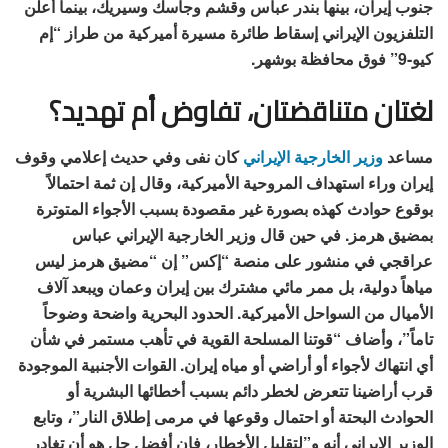
جنوب إيران، بينها بندر عباس وقشم وجاسك وسيريك، بينما أعلن
التلفزيون الإيراني إسقاط طائرة مسيرة أميركية من طراز “إم
كيو-9” فوق محافظة بوشهر.
لغتان متناقضتان، تفاوض أم تهديد؟
مساعد
وزير الخارجية الإيراني
كان نفى وفي حديث إعلامي وقوف
إيران وراء استهداف المروحية الأميركية، وقال إن ثمة احتمالاً
بوقوع حوادث كهذه بصورة غير مقصودة بسبب الأجواء المتوترة
بمضيق هرمز. في حين قال وزير الخارجية الإيراني عباس
عراقجي في منشور على منصة “إكس” إن “مضيق هرمز ليس
مياهاً دولية، بل ممر مائي مشترك بين إيران وعمان ويبعد آلاف
الأميال من السواحل الأميركية. الحدود البحرية واضحة وضوحاً
تاماً”، وأضاف “قوتنا المسلحة القوية في تأهب مستمر في شأن
أي انتهاك لأجواء أو أراضي أو مياه إيران. القوات الأجنبية الموجودة
قرب أراضينا تتعرض لخطر دائم بسبب أخطائها البشرية أو
الحوادث البحتة أو احتمال وقوعها في مرمى إطلاق النار”، وتابع
الوزير الإيراني أنه و”لتقليل الأخطار، فإن أفضل حل هو أن تغادر