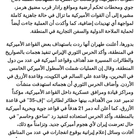
جوي ومحطات تحكم أرضية ومواقع رادار قرب مضيق هرمز،
مشيرة إلى أن القوات الأميركية ما تزال في حالة جاهزية كاملة
لمواجهة أي تهديدات إضافية، كما وأكدت أن العملية جاءت أيضاً
لحماية الملاحة الدولية والسفن التجارية في المنطقة.
بدورها، أعلنت طهران أنها ردت باستهداف بعض القواعد الأميركية
في المنطقة، وأكد الحرس الثوري الإيراني تنفيذ هجمات بالصواريخ
والطائرات المسيرة ضد أهداف وقواعد أميركية في عدد من دول
المنطقة، وقال إن العمليات شملت الأسطول الأميركي الخامس
في البحرين، وقاعدة علي السالم في الكويت، وقاعدة الأزرق في
الأردن. وأضاف الحرس الثوري أن هجماته استهدفت منشآت
ومراكز قيادة ومرافق عسكرية داخل القواعد الأميركية، مؤكداً
تدمير عدد من الأهداف، بينها حظائر لطائرات “إف-35” في قاعدة
الأزرق، كما أعلن أنه دمر 21 هدفاً في قواعد جوية وبحرية أميركية
بالمنطقة، وأكد الحرس استعداده لتنفيذ رد “ساحق وحاسم” في
حال تعرضت إيران لأي هجوم أميركي جديد. وتزامناً مع ذلك،
أفادت وسائل إعلام إيرانية بوقوع انفجارات في عدد من المناطق