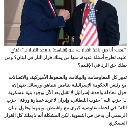
“ترمب: أنا من يتخذ القرارات، هو (نتنياهو) لا يتخذ القرارات” (غيتي)​​​​​​​
عليه، تطرح أسئلة عديدة، منها من يملك قرار النار في لبنان؟ ومن
يملك حق الرد في الإقليم؟
تدور كل المفاوضات، والبيانات، والضغوط الأميركية، والاتصالات
مع رئيس الحكومة الإسرائيلية بنيامين نتنياهو، ورسائل طهران،
حول معادلة واحدة، إسرائيل لا تقبل بعد الآن بوجود بنية عسكرية
لـ”حزب الله” جنوب الليطاني، وإيران لا تريد خسارة ورقة “حزب
الله” في لحظة تفاوضية كبرى مع واشنطن، وبينهما يحاول لبنان
الرسمي أن يدخل في التسوية، لكن المشكلة أنه لا يملك كل القرار
العسكري.