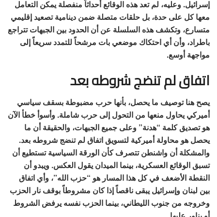
إسرائيل. وعليه، لم تعد هذه الوقائع أحداثاً منفصلة يمكن التعامل
معها كل على حدة، بل حلقات متصلة ضمن دينامية تصعيد إقليمي
متسارع، وتكشف هذه السلسلة عن أن الحدود بين الجبهات تتراجع
باطراد، وأن أي احتكاك موضعي بات مرشحاً للتمدد سريعاً إلى
مواجهة أوسع.
اتفاق لم تنضج شروطه بعد
يصح هنا توصيف ما يحصل، بأنها حرب مضبوطة بسقف سياسي
أميركي يحاول منعها من التحول إلى حرب شاملة. وأسوأ خطأ الآن
هو تصديق كلمة “هدنة” وعلى جميع الجبهات، والحقيقة أن ما
يحصل هو محاولة أميركية لتسويق اتفاق لم تنضج شروطه بعد.
والمشكلة أن واشنطن تتصرف كأن الورقة السياسية تستطيع أن
تسبق الوقائع العسكرية، بينما الميدان يقول العكس. ويبدو أن
النقطة الأضعف في كل هذا المسار هو “حزب الله”، وأي اتفاق
بين لبنان وإسرائيل يبقى ناقصاً إذا كان مشروطاً بوقف نار الحزب
وخروجه من جنوب الليطاني، بينما الحزب نفسه يرفض الشروط
أو يناور عليها.