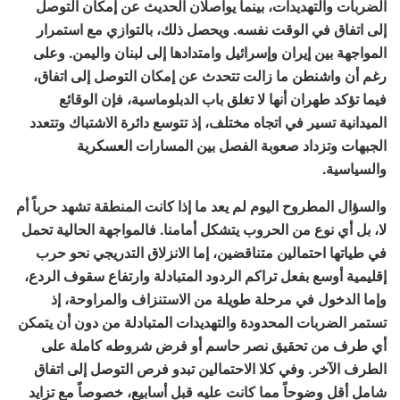
الضربات والتهديدات، بينما يواصلان الحديث عن إمكان التوصل
إلى اتفاق في الوقت نفسه. ويحصل ذلك، بالتوازي مع استمرار
المواجهة بين إيران وإسرائيل وامتدادها إلى لبنان واليمن. وعلى
رغم أن واشنطن ما زالت تتحدث عن إمكان التوصل إلى اتفاق،
فيما تؤكد طهران أنها لا تغلق باب الدبلوماسية، فإن الوقائع
الميدانية تسير في اتجاه مختلف، إذ تتوسع دائرة الاشتباك وتتعدد
الجبهات وتزداد صعوبة الفصل بين المسارات العسكرية
والسياسية.
والسؤال المطروح اليوم لم يعد ما إذا كانت المنطقة تشهد حرباً أم
لا، بل أي نوع من الحروب يتشكل أمامنا. فالمواجهة الحالية تحمل
في طياتها احتمالين متناقضين، إما الانزلاق التدريجي نحو حرب
إقليمية أوسع بفعل تراكم الردود المتبادلة وارتفاع سقوف الردع،
وإما الدخول في مرحلة طويلة من الاستنزاف والمراوحة، إذ
تستمر الضربات المحدودة والتهديدات المتبادلة من دون أن يتمكن
أي طرف من تحقيق نصر حاسم أو فرض شروطه كاملة على
الطرف الآخر. وفي كلا الاحتمالين تبدو فرص التوصل إلى اتفاق
شامل أقل وضوحاً مما كانت عليه قبل أسابيع، خصوصاً مع تزايد