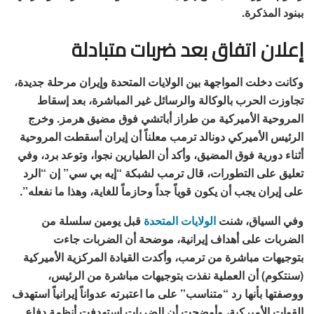
ببنود المذكرة.
إعلان اتفاق بعد ضربات متبادلة
وكانت دخلت المواجهة بين الولايات المتحدة وإيران مرحلة جديدة،
تجاوزت الحرب بالوكالة والرسائل غير المباشرة، بعد إسقاط
المروحية الأميركية من طراز أباتشي فوق مضيق هرمز. وخرج
الرئيس الأميركي دونالد ترمب معلناً أن إيران أسقطت المروحية
أثناء دورية فوق المضيق، وأكد أن الطيارين نجوا، وتوعد برد، وفي
تعليق على التطورات، قال ترمب لشبكة “إيه بي سي” إن “الرد
على إيران يجب أن يكون قوياً جداً وحازماً للغاية، وهذا ما نفعله”.
وفي السياق، شنت
الولايات المتحدة
قبل يومين سلسلة من
الضربات على أهداف إيرانية، موضحة أن الضربات جاءت
بتوجيهات مباشرة من ترمب، وأكدت القيادة المركزية الأميركية
(سنتكوم) أن العملية نفذت بتوجيهات مباشرة من الرئيس،
ووصفتها بأنها رد “متناسب” على ما اعتبرته عدواناً إيرانياً استهدف
القوات الأميركية، وأوضحت أن الضربات استهدفت أنظمة دفاع