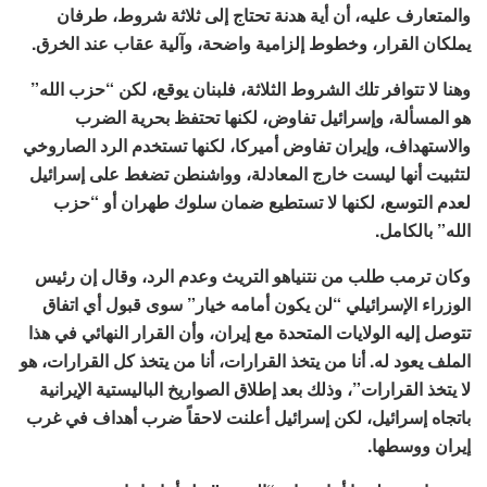
والمتعارف عليه، أن أية هدنة تحتاج إلى ثلاثة شروط، طرفان
يملكان القرار، وخطوط إلزامية واضحة، وآلية عقاب عند الخرق.
وهنا لا تتوافر تلك الشروط الثلاثة، فلبنان يوقع، لكن “حزب الله”
هو المسألة، وإسرائيل تفاوض، لكنها تحتفظ بحرية الضرب
والاستهداف، وإيران تفاوض أميركا، لكنها تستخدم الرد الصاروخي
لتثبيت أنها ليست خارج المعادلة، وواشنطن تضغط على إسرائيل
لعدم التوسع، لكنها لا تستطيع ضمان سلوك طهران أو “حزب
الله” بالكامل.
وكان ترمب طلب من نتنياهو التريث وعدم الرد، وقال إن رئيس
الوزراء الإسرائيلي “لن يكون أمامه خيار” سوى قبول أي اتفاق
تتوصل إليه الولايات المتحدة مع إيران، وأن القرار النهائي في هذا
الملف يعود له. أنا من يتخذ القرارات، أنا من يتخذ كل القرارات، هو
لا يتخذ القرارات”، وذلك بعد إطلاق الصواريخ الباليستية الإيرانية
باتجاه إسرائيل، لكن إسرائيل أعلنت لاحقاً ضرب أهداف في غرب
إيران ووسطها.