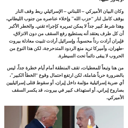
وكان البيان الأميركي – اللبناني – الإسرائيلي ربط وقف النار
بوقف كامل لنار “حزب الله” وإخلاء عناصره من جنوب الليطاني،
وهذا شرط كبير جداً لا يمكن تمريره كإجراء تقني. والخطر الأكبر
أن كل طرف يعتقد أنه يستطيع رفع السقف من دون الانزلاق،
فإيران أرادت رداً محسوباً، وإسرائيل أرادت تثبيت معادلة بيروت
-طهران، وأميركا تريد منع الردود المتدحرجة، لكن هذا النوع من
الحروب لا يبقى دائماً تحت السيطرة.
من هنا وتبعاً للمعطيات، تقف المنطقة أمام أيام خطرة جداً، ليس
بالضرورة حرباً شاملة، لكن ارتفع احتمال وقوع “الخطأ الكبير”،
أي ضربة إسرائيلية مؤلمة داخل إيران، أو سقوط قتلى إسرائيليين
بصاروخ إيراني، أو استهداف كبير في بيروت، قد يكسر السقف
الأميركي.