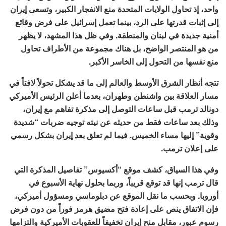
واحد، إذ تحاول الولايات المتحدة منع الانفجار الكبير، وتسعى إيران
إلى إثبات قدرتها على الرد، بينما تعمل إسرائيل على فرض وقائع
أمنية جديدة في لبنان والمنطقة. وفي ظل هذا المشهد، لا يظهر
من هو المنتصر الواضح، بل هناك مجموعة من الأطراف تحاول
منع نفسها من التحول إلى الخاسر الأكبر.
تتجه أنظار الشرق الأوسط والعالم إلى ما قد يشكل تحولاً لافتاً في
مسار العلاقة بين واشنطن وطهران، بعدما أعلن الرئيس الأميركي
دونالد ترمب قبل ساعات التوصل إلى مذكرة تفاهم مع إيران،
وذلك بعد ساعات فقط من حديثه عن نيته توجيه ضربات “شديدة
وقوية” إليها مساء الخميس. فيما لم تعلق بعد إيران بشكل رسمي
على إعلان ترمب.
وفي هذا السياق، كشف موقع “أكسيوس” تفاصيل المذكرة التي
قال ترمب إنها قد توقع قريباً، وربما بحلول نهاية الأسبوع في
أوروبا. وبحسب ما نقل الموقع عن دبلوماسي ومسؤول أميركي،
فإن الاتفاق ينص على إعادة فتح مضيق هرمز فوراً من دون فرض
رسوم عبور، مقابل منح إيران تخفيفاً للعقوبات الأميركية والتزامها