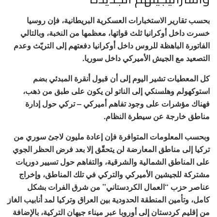
بحسب تقارير الاستخبارات العسكرية البريطانية، فإن روسيا
خسرت داخل أوكرانيا ثلث قواتها، معظمها من النخبة، وبالتالي
الفاتورة الباهظة للروس داخل أوكرانيا دفعتهم إلى التريّث وعدم
التصعيد مع الجيش الأميركي داخل سوريا.
كل المعطيات تشير اليوم إلى أن قبول أنقرة المبدئي بضم
استوكهولم وهلسنكي إلى الناتو لن يكون على طبق من ذهب،
فهناك مؤشرات على وجود تفاهم أميركي – تركي حول إدارة
مناطق خارجة عن سيطرة النظام.
وبحسب المعلومات المتوافرة فإن إعادة مليون لاجئ سوري من
تركيا إلى مناطق المعارضة لن يتحقّق إلا بعد فرض الحظر الجوي
على المناطق الشمالية والشرقية، والتفاهم حول تسيير دوريات
مشتركة للجيشين الأميركي والتركي في تلك المناطق، وإخراج
عناصر حزب “العمال الكردستاني” من شرق الفرات بشكل
كامل، وتأمين المنطقة الحدودية بين العراق وتركيا لمد أنابيب الغاز
من إقليم كردستان إلى أوروبا عبر ميناء جيهان التركية، بالإضافة