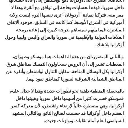
داخل سوريا، فهذه الحسابات بحاجة إلى توافق مع أنقرة وهذا لا
مفر منه، فتركيا بقيادة “أردوغان” ترى نفسها اليوم ليست ولاية
أميركية في الشرق الأوسط كما كانت في السابق، فوجود الاتفاق
المشترك فيما بينهم سيساهم بدرجة كبيرة إلى إعادة برمجة
العلاقات الدولية والإقليمية في سوريا والعراق واليمن وليبيا وحول
أوكرانيا بلا شك.
وبالتالي المتضررتان من هذه التفاهمات هما موسكو وطهران،
المعطيات تشير إلى أن الروس سيحاولون التمسك بمناطق شرق
أوكرانيا بكل الوسائل المتاحة، مقابل التنازل لواشنطن وأنقرة عن
المناطق الشمالية الشرقية لسوريا كمناطق نفوذ لهما.
بالمحصلة المنطقة ذاهبة نحو تطورات جديدة وهذا لا جدال عليه،
فموسكو خسرت كثيرا من أسهمها داخل سوريا وهيبتها داخل
أوكرانيا، وهي مضطرة حالياً لإرضاء واشنطن، لأن معركة كسر
العظم داخل أوكرانيا قد حسمت لصالح الناتو، وبالتالي المشهد
السياسي العام أمام تقلبات وتوازنات جديدة.