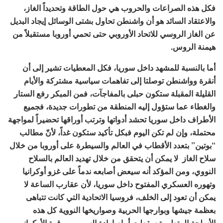
فكل هذه الصراعات والحروب هي حول الطاقة وتحديداً الغاز،
والاعتقاد السائد هو أن واشنطن تحاول بشتى الوسائل إيجاد البديل
عن الغاز الروسي للاتحاد الأوروبي حتى تحمي أوروبا مستقبلاً من
هيمنة الروس.
أما بالنسبة للمشهد داخل سوريا، فكل المعطيات تشير إلى أن
أنقرة وواشنطن توصلتا إلى تفاهمات سياسية مشتركة والأيام
القليلة المقبلة ستكون حبلى بالمفاجآت، فمن المبكر رفع الستار
والغطاء عما ستؤول إليه المنطقة من تطورات جديدة، فجميع
الأطراف داخل سوريا تحشد أدواتها وترتب أوراقها تحضيراً لمواجهة
محتملة، وإن لم تكن اليوم فبكل تأكيد ستكون غداً، لأنّ مطالب
“بوتين” بتعدد الأقطاب في العالم والسيطرة على أوروبا من خلال
سلاح الغاز لا يمكن أن يتحقق من خلال تهديد العالم بالسلاح
النووي، ومن المؤكد أنه سيعض أصابعه ندماً على غزو أوكرانيا
وتهوره العسكري المفتوح داخل سوريا، لأن عقارب الساعة لا
يمكن أن تعود إلى الخلف، فروسيا الاتحادية التي كانت تتباهى
بعظمة جيشها وبوارجها الحربية وصواريخها النووية كل هذه
الأسلحة المتطورة سقطت أمام إرادة السوريين وقوة الأوكرانيين،