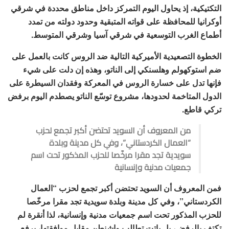
التكتيكية، إذ يحاول اليوم التمركز داخل مناطق محددة في شرقي
أوكرانيا للمحافظة على قواته المتبقية وحدود دولته من تمدد
أطماع الغرب التوسعية في شرقي آسيا وشرقي المتوسط.
الخطوة التصعيدية الأميركية التالية ضد الروس كانت بالعمل على
ضم استوكهولم وهلسنكي إلى الناتو، وهذه إن دلت على شيء
فإنها تدل على خسارة الروس في المعركة وفقدان السيطرة على
الدول المتاخمة لحدودها، مشروع توسّع الناتو يصطدم اليوم برفض
تركي قاطع.
من المعروف أن السويد تحتضن أكبر تجمع لحزب
“العمال الكردستاني”، وفي كل مدينة وبلدة
سويدية تجد مقرا مرخّصا للحزب المذكور تحت اسم
جمعيات مدنية وإنسانية
فمن المعروف أن السويد تحتضن أكبر تجمع لحزب “العمال
الكردستاني”، وفي كل مدينة وبلدة سويدية تجد مقرا مرخّصا
للحزب المذكور تحت اسم جمعيات مدنية وإنسانية، لذا أنقرة لم
تكتف بالرفض، بل باتت تطالب واشنطن مقابل موافقتها، برفع