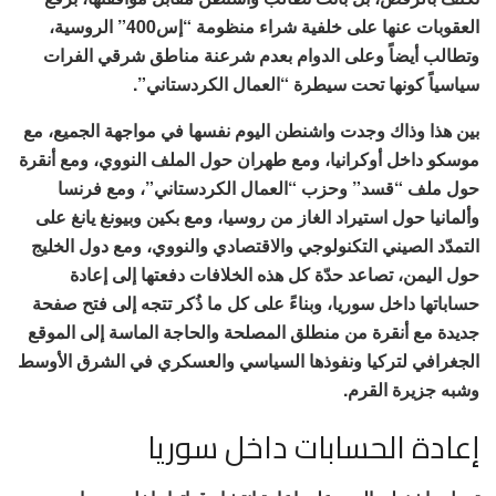
العقوبات عنها على خلفية شراء منظومة “إس400” الروسية،
وتطالب أيضاً وعلى الدوام بعدم شرعنة مناطق شرقي الفرات
سياسياً كونها تحت سيطرة “العمال الكردستاني”.
بين هذا وذاك وجدت واشنطن اليوم نفسها في مواجهة الجميع، مع
موسكو داخل أوكرانيا، ومع طهران حول الملف النووي، ومع أنقرة
حول ملف “قسد” وحزب “العمال الكردستاني”، ومع فرنسا
وألمانيا حول استيراد الغاز من روسيا، ومع بكين وبيونغ يانغ على
التمدّد الصيني التكنولوجي والاقتصادي والنووي، ومع دول الخليج
حول اليمن، تصاعد حدّة كل هذه الخلافات دفعتها إلى إعادة
حساباتها داخل سوريا، وبناءً على كل ما ذُكر تتجه إلى فتح صفحة
جديدة مع أنقرة من منطلق المصلحة والحاجة الماسة إلى الموقع
الجغرافي لتركيا ونفوذها السياسي والعسكري في الشرق الأوسط
وشبه جزيرة القرم.
إعادة الحسابات داخل سوريا