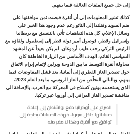
إلى حل جميع الملفات العالقة فيما بينهم.
كذلك تشير المعلومات إلى أن أنقرة قبضت ثمن موافقتها على
ضم السويد وفنلندا إلى الناتو رغم عدم وجود هذا الخبر على
وسائل الإعلام، كل هذه التفاهمات تأتي بالتنسيق مع بريطانيا
وإسرائيل وقطر، فوصول أمير دولة قطر إلى إسطنبول ولقاؤه مع
الرئيس التركي رجب طيب أردوغان، لم يكن بعيداً عن المشهد
السياسي القائم، الهدف الأساسي من الزيارة الخاطفة كان
محاولة أنقرة التوسط ما بين الدوحة وبرلين لإتمام إبرام الاتفاق
حول تصدير الغاز القطري إلى ألمانيا، بعد فشل المفاوضات فيما
بينهم، وبالتالي التخلّص من الغاز الروسي، ما بعد العام 2023،
الذي يستخدمه بوتين كسلاح في المعركة مع الغرب، بالإضافة الى
مناقشة تصدير الغاز العراقي إلى أوروبا عبر تركيا.
الصراع على أوكرانيا دفع بواشنطن إلى إعادة
حساباتها داخل سوريا، فهذه الحسابات بحاجة إلى
توافق مع أنقرة وهذا لا مفر منه
الخلاصة: الصراع على أوكرانيا دفع بواشنطن إلى إعادة حساباتها