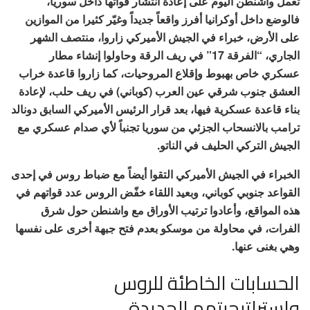
تعمل واشنطن اليوم على إعادة انتشار قواتها داخل سوريا،
فالوضع داخل أوكرانيا أفرز واقعاً جديداً وغيّر كثيرا من الموازين
على الأرض، خبراء في الجيش الأميركي زاروا، منتصف الشهر
الجاري، “الفرقة 17” في ريف الرقة وحاولوا إنشاء مطار
عسكري خاص بهبوط وإقلاع المروحيات، كما زاروا قاعدة خراب
العشق جنوب شرقي عين العرب (كوباني) في ريف حلب، لإعادة
بناء قاعدة عسكرية فيها، بعد قرار الرئيس الأميركي السابق دونالد
ترامب بالانسحاب الجزئي من سوريا تجنباً لأي صدام عسكري مع
الجيش التركي الحليف في الناتو.
الخبراء في الجيش الأميركي التقوا أيضاً مع ضباط روس في إحدى
القواعد جنوبي كوباني، وبعيد اللقاء خفّض الروس عدد قواتهم في
هذه المواقع، وأعادوا ترتيب الأوراق مع واشنطن حول شرق
الفرات، في محاولة من موسكو بعدم فتح جبهة أخرى على نفسها
وهي بغنى عنها.
الحسابات الخاطئة للروس
واستراتيجيتهم الجديدة