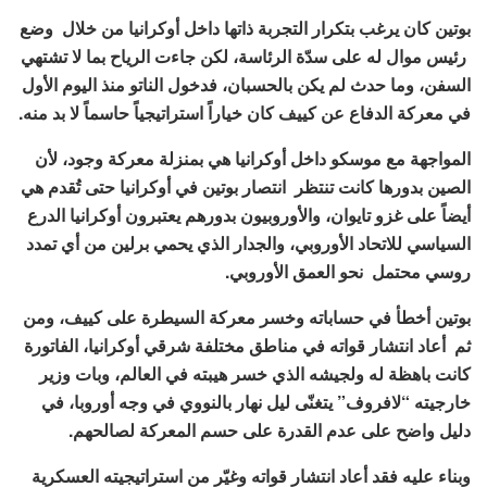
بوتين كان يرغب بتكرار التجربة ذاتها داخل أوكرانيا من خلال وضع
رئيس موال له على سدّة الرئاسة، لكن جاءت الرياح بما لا تشتهي
السفن، وما حدث لم يكن بالحسبان، فدخول الناتو منذ اليوم الأول
في معركة الدفاع عن كييف كان خياراً استراتيجياً حاسماً لا بد منه.
المواجهة مع موسكو داخل أوكرانيا هي بمنزلة معركة وجود، لأن
الصين بدورها كانت تنتظر انتصار بوتين في أوكرانيا حتى تُقدم هي
أيضاً على غزو تايوان، والأوروبيون بدورهم يعتبرون أوكرانيا الدرع
السياسي للاتحاد الأوروبي، والجدار الذي يحمي برلين من أي تمدد
روسي محتمل نحو العمق الأوروبي.
بوتين أخطأ في حساباته وخسر معركة السيطرة على كييف، ومن
ثم أعاد انتشار قواته في مناطق مختلفة شرقي أوكرانيا، الفاتورة
كانت باهظة له ولجيشه الذي خسر هيبته في العالم، وبات وزير
خارجيته “لافروف” يتغنّى ليل نهار بالنووي في وجه أوروبا، في
دليل واضح على عدم القدرة على حسم المعركة لصالحهم.
وبناء عليه فقد أعاد انتشار قواته وغيّر من استراتيجيته العسكرية