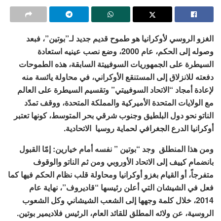
الغزو الروسي لأوكرانيا هو طموح قديم جديد لـ”بوتين”، فبعد
وصوله إلى الحكم، عام 2000، وضع نصب عينيه استعادة
السيطرة على الجمهوريات السوفييتة السابقة، هذه الطموحات
دفعته للانزلاق إلى المستنقع الأوكراني، في محاولة يائسة منه
لإعادة أمجاد “الاتحاد السوفييتي” وتقسيم السيطرة على العالم
مع الولايات المتحدة الأميركية والمملكة المتحدة، ووقف تمدّد
الناتو نحو دول البلطيق وجنوب شرقي بحر المتوسط، كونها تعتبر
أوكرانيا الدرع الجغرافي لحماية روسيا الاتحادية.
ومن هذا المنطلق وجد “بوتين ” نفسه أمام خيارين: إمّا القبول
بانضمام كييف إلى الاتحاد الأوروبي ومن ثم الناتو والوقوف
متفرجاً، أو القيام بغزو أوكرانيا ومحاولة قلب نظام الحكم فيها كما
فعل في الشيشان التي أعلن رئيسها “قاديروف”، نهاية عام
2014، خلال كلمة وجهها إلى الشعب الشيشاني وكل الشعوب
الروسية، عن ولائه المطلق للقائد العام، الرئيس فلاديمير بوتين.