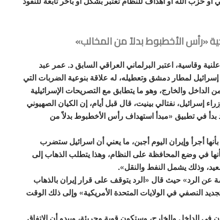
و حزب الله أو أهداف للنظام تعتبر بشكل أو بآخر تابعة للنفوذ
يجية «رأس الأخطبوط بدلاً من المخالب»
ية وقاسية، اعتبر البرلماني العراقي السابق د. عمر عبد
ائيل لمطار دمشق وتعطيله، له علاقة بنوعية الضربات التي
 الداخل والخارج، وهو ما يتطابق مع التصريحات الإسرائيلية
ء إسرائيل، نفتالي بينيت، قال قبل أيام، إن الكيان الصهيوني
 بدأ في تطبيق «مبدأ استهداف رأس الأخطبوط بدلاً من
ها أجرأ وإيران اليوم أجبن، ما يعني أن اسرائيل ستضرب
نها في وضع المحافظة على النظام، وهذا يتطلب الذهاب إلى
يد، وذلك يشمل النفط والنقل».
ة عن الرد» حيث قال «الرد يتوقف على قرار إيران بالذهاب
جديد النصفي في الولايات المتحدة الأمريكية» وإلى ذلك الوقت
ي الداخل والخارج، وستكون قوية وجريئة، ويبدو أن الاتفاق