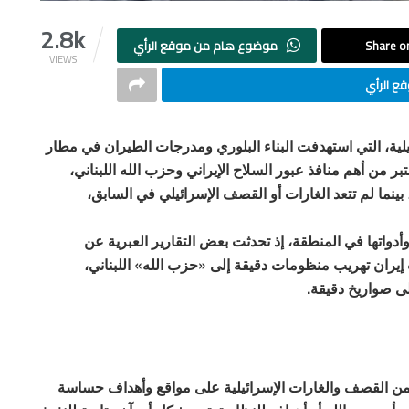
2.8k
Share on
موضوع هام من موقع الرأي
VIEWS
ع الرأي
لية، التي استهدفت البناء البلوري ومدرجات الطيران في مطار
ن أهم منافذ عبور السلاح الإيراني وحزب الله اللبناني،
ينما لم تتعد الغارات أو القصف الإسرائيلي في السابق،
أدواتها في المنطقة، إذ تحدثت بعض التقارير العبرية عن
يران تهريب منظومات دقيقة إلى «حزب الله» اللبناني،
ى صواريخ دقيقة.
من القصف والغارات الإسرائيلية على مواقع وأهداف حساسة