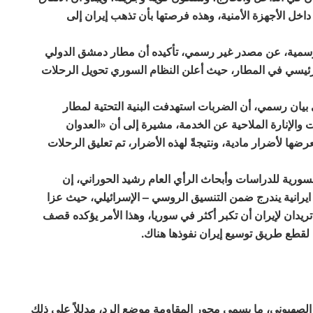
اخل الأجهزة الأمنية، وهذه فرصتها بأن تذهب إيران إلى
لرسمية، عن مصدر غير رسمي، تأكيده أن مطار دمشق الدولي
لرئيسي في المطار، حيث أعلن النظام السوري تحويل الرحلات
يان رسمي، أن الضربات استهدفت البنية التحتية لمطار
الإنارة الملاحية عن الخدمة، مشيرة إلى أن «العدوان
عرضها لأضرار مادية، ونتيجةً لهذه الأضرار، تم تعليق الرحلات
رية للدراسات وأبحاث الرأي العام رشيد الحوراني، إن
 ايرانية يندرج ضمن التنسيق الروسي – الإسرائيلي، حيث عزا
تريدان لإيران أن تكبر أكثر في سوريا، وهذا الأمر يؤكده قصف
، لقطع طريق توسيع إيران نفوذها هناك.
الصهيوني، ما يسمى محور المقاومة موضع الرد، مدللاً على ذلك