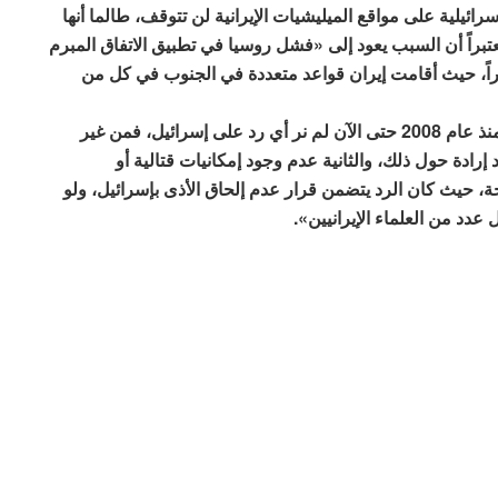
ئيلية على مواقع الميليشيات الإيرانية لن تتوقف، طالما أنها
براً أن السبب يعود إلى «فشل روسيا في تطبيق الاتفاق المبرم
لسوري بإبعاد ميليشيات إيران 80 كيلومتراً، حيث أقامت إيران قواعد متعددة في الجنوب في كل من
أما عن الرد الإيراني فقال «بعد 2200 اعتداء إسرائيلي منذ عام 2008 حتى الآن لم نر أي رد على إسرائيل، فمن غير
رادة حول ذلك، والثانية عدم وجود إمكانيات قتالية أو
ة، حيث كان الرد يتضمن قرار عدم إلحاق الأذى بإسرائيل، ولو
 عدد من العلماء الإيرانيين».