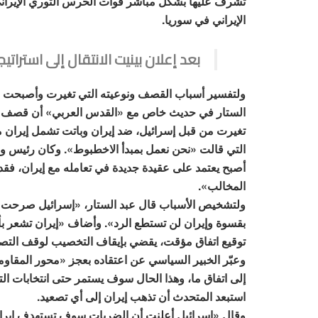
تشرف عليها بشكل مباشر قوات الحرس الثوري الإيراني أ
الإيراني في سوريا.
بعد إعلان بينيت الانتقال إلى استرات
ولتفسير أسباب القصف ونوعيته التي تغيرت وأصبحت علن
الستار في حديث خاص مع «القدس العربي» أن قصف إسر
تغيرت من قبل إسرائيل، ضد إيران وباتت تشمل إيران من
التي قالت «نحن نعمل بمبدأ الاخطبوط». وكان رئيس وزرا
أصبح يعتمد على عقيدة جديدة في تعامله مع إيران، فقد
المخالب».
ولتشخيص الأسباب قال عبد الستار، «إسرائيل صرحت بأن
بقسوة وإيران لن تستطع الرد». وأضاف «إيران تشعر بأ
توقيع اتفاق مؤقت، يقضي بإيقاف التخصيب لوقف التصع
وعبّر الخبير السياسي عن اعتقاده بعجز «محور المقاوم
إلى اتفاق ما، وهذا الحال سوف يستمر حتى انتخابات الت
استبعد المتحدث أن تذهب إيران إلى أي تصعيد.
وقال «إسرائيل أعلنت أن الضربات سوف تستهدف إيران ف