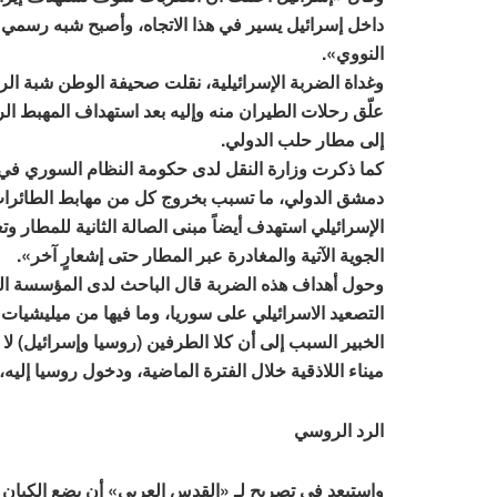
داخل إسرائيل يسير في هذا الاتجاه، وأصبح شبه رسمي د
النووي».
وغداة الضربة الإسرائيلية، نقلت صحيفة الوطن شبة ا
علّق رحلات الطيران منه وإليه بعد استهداف المهبط ا
إلى مطار حلب الدولي.
كما ذكرت وزارة النقل لدى حكومة النظام السوري في ب
دمشق الدولي، ما تسبب بخروج كل من مهابط الطائرات و
الإسرائيلي استهدف أيضاً مبنى الصالة الثانية للمطار وت
الجوية الآتية والمغادرة عبر المطار حتى إشعارٍ آخر».
وحول أهداف هذه الضربة قال الباحث لدى المؤسسة السو
التصعيد الاسرائيلي على سوريا، وما فيها من ميليشيات
الخبير السبب إلى أن كلا الطرفين (روسيا وإسرائيل) لا 
ميناء اللاذقية خلال الفترة الماضية، ودخول روسيا إليه
الرد الروسي
واستبعد في تصريح لـ «القدس العربي» أن يضع الكيان 