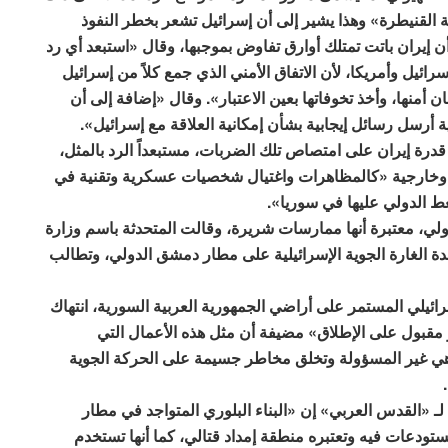
القنيطرة» وهذا يشير إلى أن إسرائيل تشعر بخطر النفوذ
 أن إيران باتت تمتلك أوارق تفاوض بموجبها، وقال «استبعد أي رد
ائيل وأمريكا، لأن الاتفاق الأمني الذي جمع كلاً من إسرائيل
2 أكد على ضرورة ضمان أمنها، وأخذ تخوفاتها بعين الاعتبار». وقال «إضافة إلى أن
 قدرة إيران على امتصاص تلك الضربات، مستبعداً الرد بالمثل،
ة وخارجية «كالمظاهرات واغتيال شخصيات عسكرية وتقنية في
ط الدولي عليها في سوريا».
ولي، معتبرة أنها ممارسات شريرة، وقالت المتحدثة باسم وزارة
دة الغارة الجوية الإسرائيلية على مطار دمشق الدولي، وتطالب
ائيلي المستمر على أراضي الجمهورية العربية السورية، انتهاك
ر مقبول على الإطلاق» مضيفة أن مثل هذه الأعمال التي
 هي غير المسؤولة وتخلق مخاطر جسيمة على الحركة الجوية
ـ «القدس العربي» إن «البناء البلوري المتواجد في مطار
تودعات فيه وتعتبره منطقة إمداد قتالي، كما أنها تستخدم