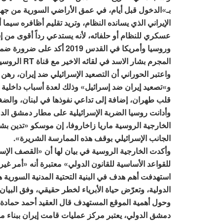
بـ»الدخول قبل أيام، في عمق الأراضي السورية من جهة 
الإيراني الذي يسانده النظام، وتريد تقليم أظافره سيما
عسكري للنظام أو حلفائه، لأنه يستدعي رداً أقوى من إسر
وروسيا وأمريكا في القدس 019
المجرم بشار الاسد في لقائه الاخير مع قناة RT الروسية أرسل رسائل إيجابية بشأن إمكانية العلاقة مع إسرائيل».
واعتبر الحوراني أن التصعيد الإسرائيلي ضد إيران، رهن
و»تصعيد إيران ضد إسرائيل» وذلك لعدة أسباب داخلي
قلب طهران، إضافة إلى تداعي نفوذها في لبنان، والضغ
وأدانت روسيا الضربة الإسرائيلية على مطار دمشق الد
الخارجية الروسية ماريا زاخاروفا، إن موسكو «تدين بش
الجانب الإسرائيلي بوقف هذه الممارسة الشريرة».
وأكدت الخارجية الروسية في بيان لها أن «القصف الإسر
للقواعد الأساسية للقانون الدولي» معتبرة أنه «أمر غي
استهدفت أهم هدف في البنية التحتية المدنية السورية
الدولية، وتعرّض حياة الأبرياء لخطر حقيقي، وفق البيان.
وحول أهمية الموقع المستهدف قال العقيد أحمد حمادة ل
دمشق الدولي، يعتبر مركز عمليات قامت إيران ببناء مس