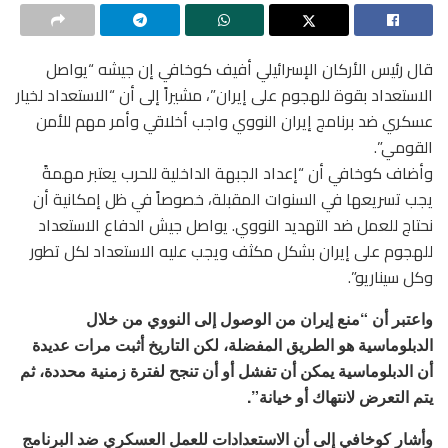
قال رئيس الأركان الإسرائيلي أفيف كوخافي إن جيشه “يواصل
الاستعداد بقوة للهجوم على إيران”، مشيراً إلى أن “الاستعداد لخيار
عسكري ضد برنامج إيران النووي واجب أخلاقي وأمر مهم للأمن
القومي”.
وأضاف كوخافي أن “إعداد الجبهة الداخلية للحرب يعتبر مهمةً
يجب تسريعها في السنوات المقبلة، خصوصاً في ظل إمكانية أن
نحتاج للعمل ضد التهديد النووي. يواصل جيش الدفاع الاستعداد
للهجوم على إيران بشكل مكثف ويجب عليه الاستعداد لكل تطور
وكل سيناريو”.
واعتبر أن “منع إيران من الوصول إلى النووي من خلال
الدبلوماسية هو الطريق المفضلة، لكن التاريخ أثبت مرات عديدة
أن الدبلوماسية يمكن أن تفشل أو أن تنجح لفترة زمنية محددة، ثم
يتم التعرض لانتهاك أو خيانة”.
وأشار كوخافي إلى أن الاستعدادات للعمل العسكري ضد البرنامج