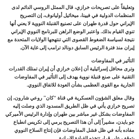
وتعليقاً على تصريحات خرازي، قال الممثل الروسي الدائم لدى
المنظمات الدولية في فيينا، ميخائيل أوليانوف، إن التصريح
الإيراني حول قدرة طهران على تصنيع القنبلة النووية لا يعني أنها
تنوي القيام بذلك. واعتبر الوضع الراهن للبرنامج النووي الإيراني
نتيجة لسياسة الضغوط القصوى التي تنتهجها الولايات المتحدة مع
إيران منذ فترة الرئيس السابق دونالد ترامب إلى غاية الآن.
التأثير
في
المفاوضات
وترى محافل إسرائيلية أن إعلان خرازي أن إيران تمتلك القدرات
التقنية على صنع قنبلة نووية يهدف إلى التأثير في المفاوضات
الجارية مع القوى العظمى بشأن العودة للاتفاق النووي.
وقال معلق الشؤون العسكرية في قناة “كان” روعي شارون، إن
تصريح خرازي يأتي في ظل الطريق المسدود الذي وصلت إليه
المفاوضات بشكل غير مباشر بين طهران وإدارة الرئيس الأميركي
جو بايدن، مشيراً إلى أن هذا التصريح يرمي إلى تكريس انطباع
مفاده بأنه في ظل فشل المفاوضات فإن إنتاج السلاح النووي
يتوقف على قرار تتخذه القيادة الإيرانية.