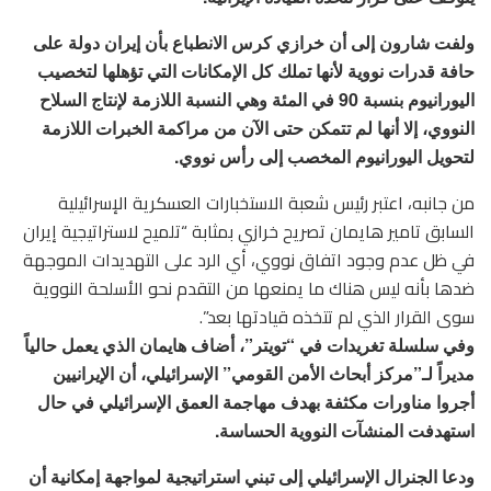
ولفت شارون إلى أن خرازي كرس الانطباع بأن إيران دولة على
حافة قدرات نووية لأنها تملك كل الإمكانات التي تؤهلها لتخصيب
اليورانيوم بنسبة 90 في المئة وهي النسبة اللازمة لإنتاج السلاح
النووي، إلا أنها لم تتمكن حتى الآن من مراكمة الخبرات اللازمة
لتحويل اليورانيوم المخصب إلى رأس نووي.
من جانبه، اعتبر رئيس شعبة الاستخبارات العسكرية الإسرائيلية
السابق تامير هايمان تصريح خرازي بمثابة “تلميح لاستراتيجية إيران
في ظل عدم وجود اتفاق نووي، أي الرد على التهديدات الموجهة
ضدها بأنه ليس هناك ما يمنعها من التقدم نحو الأسلحة النووية
سوى القرار الذي لم تتخذه قيادتها بعد”.
وفي سلسلة تغريدات في “تويتر”، أضاف هايمان الذي يعمل حالياً
مديراً لـ”مركز أبحاث الأمن القومي” الإسرائيلي، أن الإيرانيين
أجروا مناورات مكثفة بهدف مهاجمة العمق الإسرائيلي في حال
استهدفت المنشآت النووية الحساسة.
ودعا الجنرال الإسرائيلي إلى تبني استراتيجية لمواجهة إمكانية أن