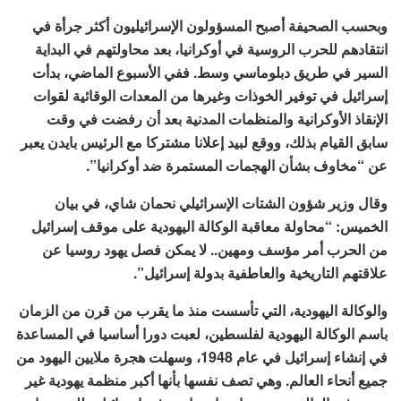
وبحسب الصحيفة أصبح المسؤولون الإسرائيليون أكثر جرأة في
انتقادهم للحرب الروسية في أوكرانيا، بعد محاولتهم في البداية
السير في طريق دبلوماسي وسط. ففي الأسبوع الماضي، بدأت
إسرائيل في توفير الخوذات وغيرها من المعدات الوقائية لقوات
الإنقاذ الأوكرانية والمنظمات المدنية بعد أن رفضت في وقت
سابق القيام بذلك، ووقع لبيد إعلانا مشتركا مع الرئيس بايدن يعبر
عن “مخاوف بشأن الهجمات المستمرة ضد أوكرانيا”.
وقال وزير شؤون الشتات الإسرائيلي نحمان شاي، في بيان
الخميس: “محاولة معاقبة الوكالة اليهودية على موقف إسرائيل
من الحرب أمر مؤسف ومهين.. لا يمكن فصل يهود روسيا عن
علاقتهم التاريخية والعاطفية بدولة إسرائيل”.
والوكالة اليهودية، التي تأسست منذ ما يقرب من قرن من الزمان
باسم الوكالة اليهودية لفلسطين، لعبت دورا أساسيا في المساعدة
في إنشاء إسرائيل في عام 1948، وسهلت هجرة ملايين اليهود من
جميع أنحاء العالم. وهي تصف نفسها بأنها أكبر منظمة يهودية غير