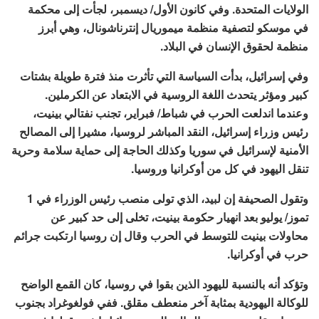
الولايات المتحدة. وفي كانون الأول/ ديسمبر، لجأت إلى محكمة
في موسكو لتصفية منظمة ميموريال إنترناشونال، وهي أبرز
منظمة لحقوق الإنسان في البلاد.
وفي إسرائيل، بدأت السياسة التي تأثرت منذ فترة طويلة بشتات
كبير ومؤثر يتحدث اللغة الروسية في الابتعاد عن الكرملين.
وعندما اندلعت الحرب في شباط/ فبراير، تجنب نفتالي بينيت،
رئيس وزراء إسرائيل، النقد المباشر لروسيا، مشيرا إلى المصالح
الأمنية لإسرائيل في سوريا وكذلك الحاجة إلى حماية سلامة وحرية
تنقل اليهود في كل من أوكرانيا وروسيا.
وتقول الصحيفة إن لبيد، الذي تولى منصب رئيس الوزراء في 1
تموز/ يوليو بعد انهيار حكومة بينيت، تخلى إلى حد كبير عن
محاولات بينيت للتوسط في الحرب وقال إن روسيا ارتكبت جرائم
حرب في أوكرانيا.
وتؤكد أنه بالنسبة لليهود الذين بقوا في روسيا، كان القمع الواضح
للوكالة اليهودية بمثابة آخر منعطف مقلق. ففي فولغوغراد بجنوب