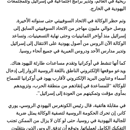
ربحية في العالم، وتدير برامج اجتماعية في إسرائيل وللمجتمعات
اليهودية في الخارج.
وتم حظر الوكالة في الاتحاد السوفييتي حتى سنواته الأخيرة.
ووصل حوالي مليون مهاجر من الاتحاد السوفييتي السابق إلى
إسرائيل منذ أواخر الثمانينيات وحتى نهاية التسعينيات. وتساعد
الوكالة الآن الروس من أصول يهودية على الانتقال إلى إسرائيل
وتدير مدارس الأحد ودروس العبرية في جميع أنحاء روسيا.
كما أنها تنشط في أوكرانيا وتقدم مساعدات طارئة لليهود هناك.
ويدعو موقعها الإلكتروني الناطق باللغة الروسية الزوار إلى إدخال
أسماء وعناوين البريد الإلكتروني لأقارب يهود في أوكرانيا للسماح
للوكالة “للمساعدة في إنقاذهم من منطقة الحرب، وتزويدهم
بمأوى مؤقت وتمكينهم من العودة إلى إسرائيل”.
في مقابلة هاتفية، قال رئيس الكونغرس اليهودي الروسي، يوري
كانر، إن تحرك الحكومة الروسية لتصفية الوكالة يمثل ضربة
للجالية اليهودية في روسيا، حتى لو كان لا يزال من الممكن تجنب
التفكيك الكامل لعملياتها. وتوقع أن تدفق الروس الذين ينتقلون