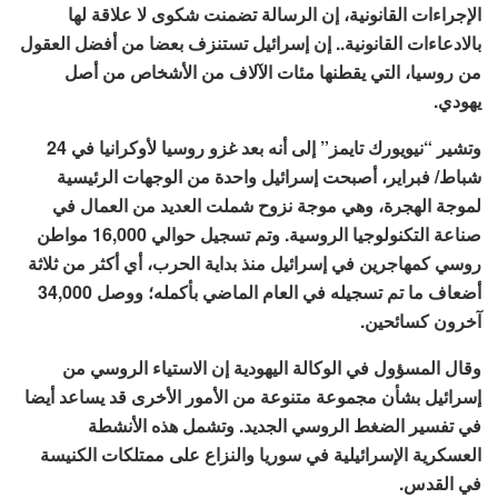
الإجراءات القانونية، إن الرسالة تضمنت شكوى لا علاقة لها
بالادعاءات القانونية.. إن إسرائيل تستنزف بعضا من أفضل العقول
من روسيا، التي يقطنها مئات الآلاف من الأشخاص من أصل
يهودي.
وتشير “نيويورك تايمز” إلى أنه بعد غزو روسيا لأوكرانيا في 24
شباط/ فبراير، أصبحت إسرائيل واحدة من الوجهات الرئيسية
لموجة الهجرة، وهي موجة نزوح شملت العديد من العمال في
صناعة التكنولوجيا الروسية. وتم تسجيل حوالي 16,000 مواطن
روسي كمهاجرين في إسرائيل منذ بداية الحرب، أي أكثر من ثلاثة
أضعاف ما تم تسجيله في العام الماضي بأكمله؛ ووصل 34,000
آخرون كسائحين.
وقال المسؤول في الوكالة اليهودية إن الاستياء الروسي من
إسرائيل بشأن مجموعة متنوعة من الأمور الأخرى قد يساعد أيضا
في تفسير الضغط الروسي الجديد. وتشمل هذه الأنشطة
العسكرية الإسرائيلية في سوريا والنزاع على ممتلكات الكنيسة
في القدس.