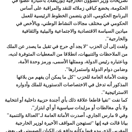
تصريحات وزير الشؤون الخارجية (بوريطة)، باعتباره عضوا في
الحكومة، يخضع كباقي زملائه للنقد والمراقبة على أساس
البرنامج الحكومي، الذي يتضمن الخطوط الرئيسية للعمل
الحكومي في مختلف مجالات النشاط الوطني، وبالأخص في
ميادين السياسة الاقتصادية والاجتماعية والبيئية والثقافية
والخارجية”.
ولفت إلى أن الحزب “لا يجد أي حرج في تقبل ما يصدر عن الملك
من الملاحظات والتنبيهات، انطلاقا من المعطيات المتوفرة لديه،
وباعتباره رئيس الدولة، وممثلها الأسمى، ورمز وحدة الأمة،
وضامن دوام الدولة واستمرارها”.
ونفت الأمانة العامة للحزب “كل ما يمكن أن يفهم من بلاغها
المذكور أنه تدخل في الاختصاصات الدستورية للملك وأدواره
الاستراتيجية”.
كما نفت “نفيا قاطعا علاقة ذلك بأي أجندة حزبية داخلية أو انتخابية
ولا بأي مغالطات أو مزايدات سياسوية أو أي ابتزاز”.
وفي 9 مارس الجاري، أصدرت الأمانة العامة لـ”العدالة والتنمية”
بيانا قالت فيه إنها “تستهجن المواقف الأخيرة لوزير الخارجية
المغربي الذي يبدو فيها وكأنه يدافع عن الكيان الصهيوني في بعض