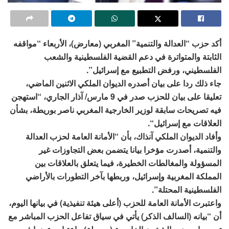
أكد حزب “العدالة والتنمية” المغربي (معارض)، الأربعاء “مواقفه
الثابتة والمتواترة في دعم القضية الفلسطينية والشعب
الفلسطيني، ورفض التطبيع مع إسرائيل”.
جاء ذلك ردا على بيان أصدره الديوان الملكي الاثنين الماضي،
تعليقا على بيان للحزب صدر في 9 مارس/ آذار الجاري، “استهجن
فيه تصريحات سابقة لوزير الخارجية المغربي ناصر بوريطة، بشأن
العلاقات مع إسرائيل“.
وأفاد الديوان الملكي آنذاك، بأن “الأمانة العامة لحزب العدالة
والتنمية، أصدرت مؤخرا بيانا يتضمن بعض التجاوزات غير
المسؤولة والمغالطات الخطيرة، فيما يتعلق بالعلاقات بين
المملكة المغربية وإسرائيل، وربطها بآخر التطورات بالأراضي
الفلسطينية المحتلة”.
واعتبرت الأمانة العامة للحزب (أعلى هيئة تنفيذية) في بيانها اليوم،
أن “بيانه (السالف الذكر) يأتي في سياق تفاعل الحزب المباشر مع