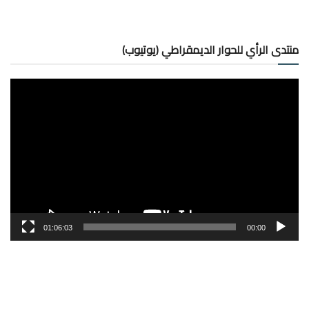
منتدى الرأي للحوار الديمقراطي (يوتيوب)
مشغل
الفيديو
01:06:03
00:00