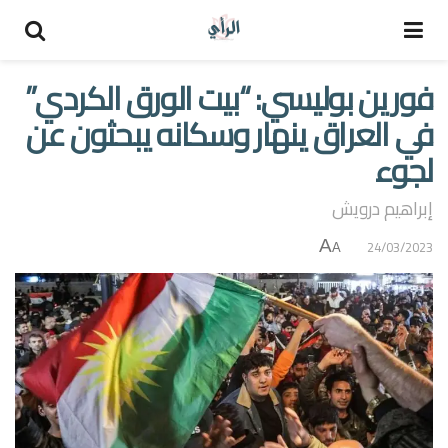
فورين بوليسي: “بيت الورق الكردي”
في العراق ينهار وسكانه يبحثون عن
لجوء
إبراهيم درويش
A
24/03/2023
A