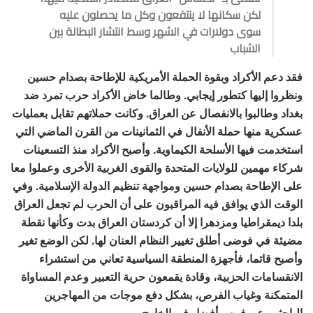
لكن سكانها لا ينتفعون وكل ما يحصلون عليه
سوى دولارات في الشهر وسط انتشار البطالة بين
الشباب
فقد دعم الأكراد وبقوة الحملة الأمريكية للإطاحة بصدام حسين
ونظروا إليها كتطور إيجابي. وطالما خاض الأكراد حرب تمرد ضد
بغداد وطالبوا بالانفصال عن العراق. وكانت حملاتهم تقابل بعمليات
عسكرية منها حملة الأنفال في الثمانينات من القرن الماضي التي
استخدمت فيها الأسلحة الكيماوية. وأصبح الأكراد منذ التسعينات
شركاء مهمين للولايات المتحدة والقوى الغربية الأخرى وعملوا معا
على الإطاحة بصدام حسين ومواجهة تنظيم الدولة الإسلامية. وفي
الوقت الذي يوافق فيه المراقبون على أن الحرب لم تجعل العراق
بلدا ديمقراطيا ومزدهرا إلا أن كردستان العراق بدت وكأنها نقطة
مضيئة في فوضى أطلق تغيير النظام العنان لها. لكن الوضع تغير
وأصبح قاتما، فأجهزة المنطقة السياسية تعاني من استشراء
الانقسامات الحزبية، وقادة يقمعون حرية التعبير وعدم المساواة
المتمكنة وغياب الفرص، بشكل دفع موجات من المهاجرين
الباحثين عن فرص أفضل في الخارج.