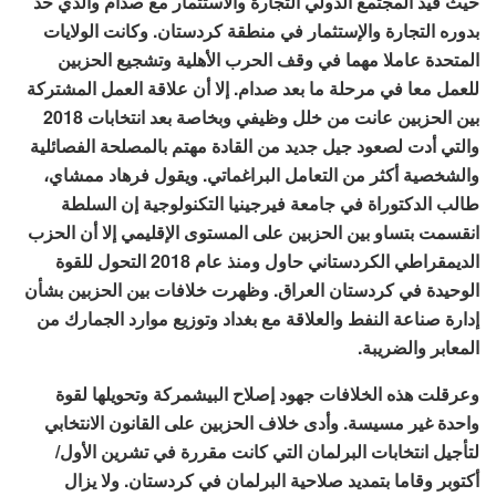
حيث قيد المجتمع الدولي التجارة والاستثمار مع صدام والذي حد
بدوره التجارة والإستثمار في منطقة كردستان. وكانت الولايات
المتحدة عاملا مهما في وقف الحرب الأهلية وتشجيع الحزبين
للعمل معا في مرحلة ما بعد صدام. إلا أن علاقة العمل المشتركة
بين الحزبين عانت من خلل وظيفي وبخاصة بعد انتخابات 2018
والتي أدت لصعود جيل جديد من القادة مهتم بالمصلحة الفصائلية
والشخصية أكثر من التعامل البراغماتي. ويقول فرهاد ممشاي،
طالب الدكتوراة في جامعة فيرجينيا التكنولوجية إن السلطة
انقسمت بتساو بين الحزبين على المستوى الإقليمي إلا أن الحزب
الديمقراطي الكردستاني حاول ومنذ عام 2018 التحول للقوة
الوحيدة في كردستان العراق. وظهرت خلافات بين الحزبين بشأن
إدارة صناعة النفط والعلاقة مع بغداد وتوزيع موارد الجمارك من
المعابر والضريبة.
وعرقلت هذه الخلافات جهود إصلاح البيشمركة وتحويلها لقوة
واحدة غير مسيسة. وأدى خلاف الحزبين على القانون الانتخابي
لتأجيل انتخابات البرلمان التي كانت مقررة في تشرين الأول/
أكتوبر وقاما بتمديد صلاحية البرلمان في كردستان. ولا يزال