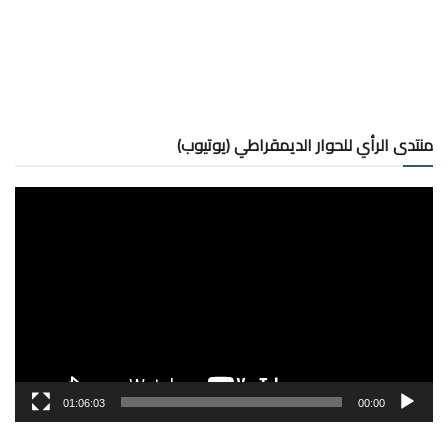
منتدى الرأي للحوار الديمقراطي (يوتيوب)
مشغل
الفيديو
01:06:03
00:00