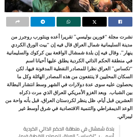
نشرت مجلة “فورين بوليسي” تقريرا أعده وينثورب روجرز من
مدينة السليمانية شمال العراق قال فيه إن “بيت الورق الكردي
ينهار”. وقال فيه إن بلدة شمشال الواقعة بين كركوك والسليمانية
في منطقة الحكم الذاتي الكردية يطلق عليها أحيانا اسم
“تكساس” العراق نظرا للمصادر النفطية المدفونة فيها، لكن
السكان المحليين لا ينتفعون من هذه المصادر الهائلة وكل ما
يحصلون عليه سوى عدة دولارات في الشهر وسط انتشار البطالة
بين الشباب. وبعد الغزو الأمريكي للعراق الذي مرت ذكراه
العشرين قبل أيام، ظل ينظر لكردستان العراق، قبل بأنه واحة من
الوعد الديمقراطي والتنمية الاقتصادية في شرق أوسط غير
ليبرالي.
بلدة شمشال في منطقة الحكم الذاتي الكردية
تُسمى بـ “تكساس” العراق للمصادر النفطية فيها،