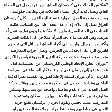
47% من العائلات في كردستان العراق لديها فرد يعمل في القطاع
العام. وتعمل ثلاثة أرباع النساء العاملات في وظائف حكومية.
وبحسب منظمة العمل الدولية فنسبة البطالة بين سكان كردستان
العراق تصل إلى 16% إلا أن هذا العدد أعلى بين الشباب. فثلث
الشباب في الفئة العمرية ما بين 15-24 عاما بدون تعليم، عمل أو
تدريب. وفي الغالب ما لا تجد المرأة عملا في كل الفئات العمرية
وأكثر من الرجال. وليس لدى أكراد العراق الوسائل التي تجعلهم
قادرين للرد على الخلاف بين الحزبين. وتظل أحزاب المعارضة
منقسمة وضعيفة. و هددت حركة التغيير المعروفة باسمها الكردي
“غوران” بطرد الإتحاد الوطني الكردستاني من السليمانية قبل
عقد. وتدعو إلى برلمان قوي وإنهاء احتكار السلطة في السياسة
الكردية. إلا أن غوران ليست إلا ظلا لصورتها القديمة نظرا للاقتتال
الداخلي وقرارها الدخول في الحكومة مع الحزبين. وهناك حركة
الجيل الجديد التي لا تقدم تفاصيل واضحة عن سياستها. وتنتشر
مخاوف تزوير الانتخابات والتلاعب بها بين السكان وتستثمرها
المعارضة عندما تخسر. ويقوم الحزبان الرئيسان بقمع حرية
التعبير في مناطقهم ومنع التظاهرات وملاحقة الصحافيين او