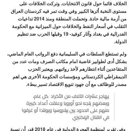
الخلاف قائما حول قانون الانتخابات. وتركت الخلافات على
مستوى النخبة أثرها الكبير وفي وقت تمر فيه كردستان العراق
من أزمة مالية حادة. وتحملت المنطقة ومنذ 2014 تداعيات
التقلب في أسعار النفط والخلافات حول الميزانية مع الحكومة
الفدرالية في بغداد وآثار كوفيد- 19 وقبلها الحرب ضد تنظيم
الدولة.
ولم تستطع السلطات في السليمانية دفع الرواتب العام الماضي،
بشكل أدى لطوابير غاضبة امام مكاتب الصرف ومات عدد من
المتقاعدين أثناء انتظارهم لأخذ رواتبهم. ويعتبر الحزب
الديمقراطي الكردستاني ومؤسسات الحكومة الأخرى هي اهم
مصدر للوظائف مع أن جهود تنويع الاقتصاد تسير ببطء.
يهاجر عشرات الآلاف من الأكراد كل عام،
وبعضهم يتجه نحو أوروبا وعلقت أعداد كبيرة
منهم على الحدود بين بيلاروسيا وبولندا أو غرقوا
في القنال الإنكليزي
وفي تقرير لمنظمة الهجرة الدولية في عام 2018 قدر أن نسبة