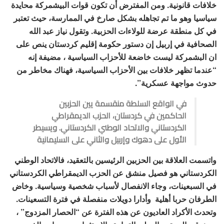
خلافات قانونية. ومن المفترض أن تكون قوات البيشمركة محايدة
سياسيا وهو ما تم تجاهله بشكل صارخ في الممارسة، حيث تعتبر
في كل منطقة عرضة للولاءات الحزبية. وتقول نياز عبد الله
الصحافية في إربيل إن دستور حكومة إقليم كردستان ينص على
ان البشمركة ليست خاضعة للأحزاب السياسية ، مضيفة إنه
“عندما تظهر خلافات بين الأحزاب السياسية، فهناك مخاطر من
حدوث مواجهة عسكرية”.
في الواقع السلطة منقسمة يين الحزبين
الحاكمين في كردستان، الحزب الديمقراطي
الكردستاني والاتحاد الوطني الكردستاني. ويسيطر
الأول على دهوك وإربيل والثاني على السليمانية
واتسمت العلاقة بين الحزبين الرئيسين بالتعقيد، فالاتحاد الوطني
الكردستاني هو فصيل منشق عن الحزب الديمقراطي الكردستاني
في السبعينات، وجاء الانفصال لأسباب شخصية وسياسية. وخاض
الطرفان حربا أهلية وأدارا دويلات منفصلة في فترة التسعينات.
وتحدث الأكراد العاديون عن هذه الفترة عن “الحصار المزدوج” ،