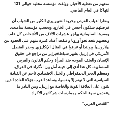
منعهم من تغطية الأخبار. ووثقت مؤسسة محلية حوالي 431
انتهاكا في العام الماضي.
ونظرا لغياب الفرص وحرية التعبير يرى الكثير من الشباب أن
فرصتهم ستكون أحسن في الخارج. وبحسب مؤسسة ساميت،
ومقرها السليمانية يهاجر عشرات الآلاف من الأشخاص كل عام،
وبعضهم يتجه نحو أوروبا وعلقت أعداد كبيرة منهم على الحدود بين
بيلاروسيا وبولندا أو غرقوا في القنال الإنكليزي. وحذر القنصل
الأمريكي في إربيل بشهر شباط/فبراير من تراجع في حقوق
الإنسان والعنف الموجه ضد المرأة وحكم القانون والفرص
المتساوية، كل هذا أدى إلى خيبة أمل بين الأكراد في العراق.
ومعظم العجز الديمقراطي والخلل الاقتصادي ناجم عن القيادة
السياسية التي لا تهتم إلا بنفسها، وساعد الغرب هؤلاء القادة الذين
يثنون على العلاقة القوية والخاصة مع إربيل. ومن النادر ما
ينتقدون سوء الحكم وممارسات شركائهم الأكراد.
“القدس العربي”