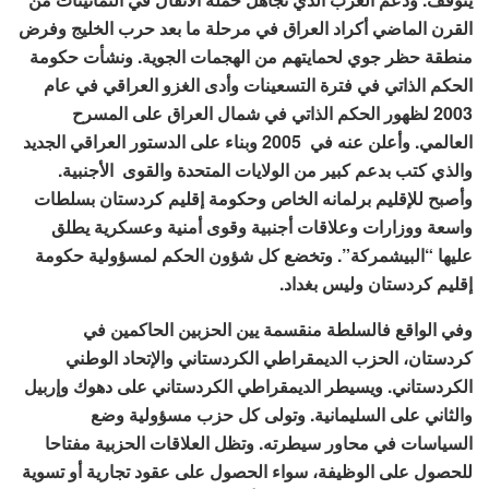
القرن الماضي أكراد العراق في مرحلة ما بعد حرب الخليج وفرض
منطقة حظر جوي لحمايتهم من الهجمات الجوية. ونشأت حكومة
الحكم الذاتي في فترة التسعينات وأدى الغزو العراقي في عام
2003 لظهور الحكم الذاتي في شمال العراق على المسرح
العالمي. وأعلن عنه في 2005 وبناء على الدستور العراقي الجديد
والذي كتب بدعم كبير من الولايات المتحدة والقوى الأجنبية.
وأصبح للإقليم برلمانه الخاص وحكومة إقليم كردستان بسلطات
واسعة ووزارات وعلاقات أجنبية وقوى أمنية وعسكرية يطلق
عليها “البيشمركة”. وتخضع كل شؤون الحكم لمسؤولية حكومة
إقليم كردستان وليس بغداد.
وفي الواقع فالسلطة منقسمة يين الحزبين الحاكمين في
كردستان، الحزب الديمقراطي الكردستاني والإتحاد الوطني
الكردستاني. ويسيطر الديمقراطي الكردستاني على دهوك وإربيل
والثاني على السليمانية. وتولى كل حزب مسؤولية وضع
السياسات في محاور سيطرته. وتظل العلاقات الحزبية مفتاحا
للحصول على الوظيفة، سواء الحصول على عقود تجارية أو تسوية