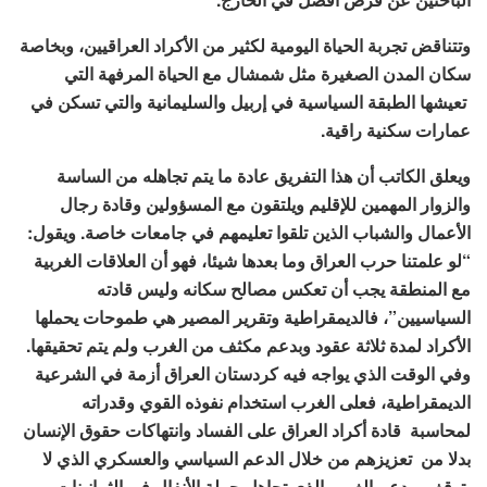
وتتناقض تجربة الحياة اليومية لكثير من الأكراد العراقيين، وبخاصة
سكان المدن الصغيرة مثل شمشال مع الحياة المرفهة التي
تعيشها الطبقة السياسية في إربيل والسليمانية والتي تسكن في
عمارات سكنية راقية.
ويعلق الكاتب أن هذا التفريق عادة ما يتم تجاهله من الساسة
والزوار المهمين للإقليم ويلتقون مع المسؤولين وقادة رجال
الأعمال والشباب الذين تلقوا تعليمهم في جامعات خاصة. ويقول:
“لو علمتنا حرب العراق وما بعدها شيئا، فهو أن العلاقات الغربية
مع المنطقة يجب أن تعكس مصالح سكانه وليس قادته
السياسيين”، فالديمقراطية وتقرير المصير هي طموحات يحملها
الأكراد لمدة ثلاثة عقود وبدعم مكثف من الغرب ولم يتم تحقيقها.
وفي الوقت الذي يواجه فيه كردستان العراق أزمة في الشرعية
الديمقراطية، فعلى الغرب استخدام نفوذه القوي وقدراته
لمحاسبة قادة أكراد العراق على الفساد وانتهاكات حقوق الإنسان
بدلا من تعزيزهم من خلال الدعم السياسي والعسكري الذي لا
يتوقف. ودعم الغرب الذي تجاهل حملة الأنفال في الثمانينات من