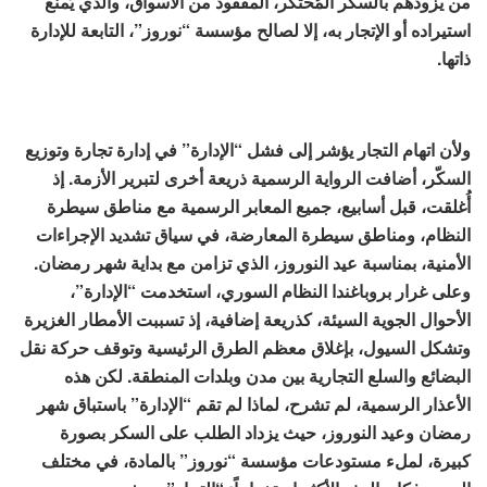
من يزودهم بالسكّر المُحتكر، المفقود من الأسواق، والذي يُمنع
استيراده أو الإتجار به، إلا لصالح مؤسسة “نوروز”، التابعة للإدارة
ذاتها.
ولأن اتهام التجار يؤشر إلى فشل “الإدارة” في إدارة تجارة وتوزيع
السكّر، أضافت الرواية الرسمية ذريعة أخرى لتبرير الأزمة. إذ
أُغلقت، قبل أسابيع، جميع المعابر الرسمية مع مناطق سيطرة
النظام، ومناطق سيطرة المعارضة، في سياق تشديد الإجراءات
الأمنية، بمناسبة عيد النوروز، الذي تزامن مع بداية شهر رمضان.
وعلى غرار بروباغندا النظام السوري، استخدمت “الإدارة”،
الأحوال الجوية السيئة، كذريعة إضافية، إذ تسببت الأمطار الغزيرة
وتشكل السيول، بإغلاق معظم الطرق الرئيسية وتوقف حركة نقل
البضائع والسلع التجارية بين مدن وبلدات المنطقة. لكن هذه
الأعذار الرسمية، لم تشرح، لماذا لم تقم “الإدارة” باستباق شهر
رمضان وعيد النوروز، حيث يزداد الطلب على السكر بصورة
كبيرة، لملء مستودعات مؤسسة “نوروز” بالمادة، في مختلف