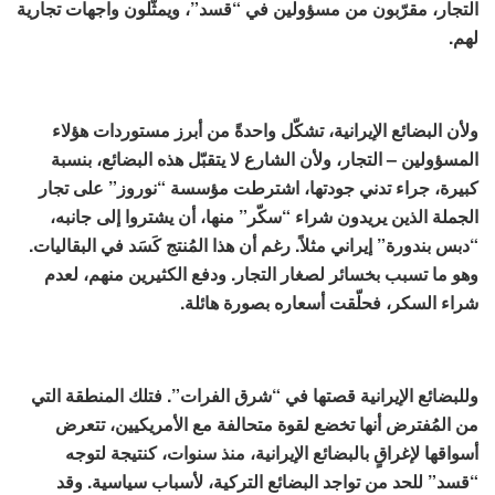
التجار، مقرّبون من مسؤولين في “قسد”، ويمثّلون واجهات تجارية
لهم.
ولأن البضائع الإيرانية، تشكّل واحدةً من أبرز مستوردات هؤلاء
المسؤولين – التجار، ولأن الشارع لا يتقبّل هذه البضائع، بنسبة
كبيرة، جراء تدني جودتها، اشترطت مؤسسة “نوروز” على تجار
الجملة الذين يريدون شراء “سكّر” منها، أن يشتروا إلى جانبه،
“دبس بندورة” إيراني مثلاً. رغم أن هذا المُنتج كَسَد في البقاليات.
وهو ما تسبب بخسائر لصغار التجار. ودفع الكثيرين منهم، لعدم
شراء السكر، فحلّقت أسعاره بصورة هائلة.
وللبضائع الإيرانية قصتها في “شرق الفرات”. فتلك المنطقة التي
من المُفترض أنها تخضع لقوة متحالفة مع الأمريكيين، تتعرض
أسواقها لإغراقٍ بالبضائع الإيرانية، منذ سنوات، كنتيجة لتوجه
“قسد” للحد من تواجد البضائع التركية، لأسباب سياسية. وقد