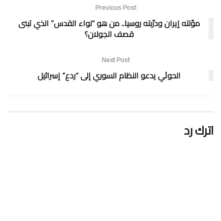
Previous Post
موّلته إيران ودرّبته روسيا.. من هو “لواء القدس” الذي تبنى
قصف الجولان؟
Next Post
الحوثي يدعو النظام السوري إلى “ردع” إسرائيل
اترك رد