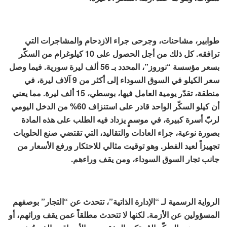
طوابير، مشاحنات، وجرحى جراء الازدحام والمشاجرات التي
ترافقه. كل ذلك من أجل الحصول على 10 كيلوغرام من السكّر
بسعر مؤسسة “نوروز”، المحدد بـ 56 ألف ليرة سورية. فيما وصل
سعر الكيلو في السوق السوداء إلى أكثر من 9 آلاف ليرة، في
منطقة، تقدّر يومية العامل فيها، بوسطي، 15 ألف ليرة. مما يعني
أن كيلو السكّر الواحد قادر على استنزاف 60% من الدخل اليومي
لربّ أسرة كبيرة، في موسمٍ يزداد فيه الطلب على هذه المادة
بصورة نوعية، جراء العادات والتقاليد، التي تقتضي صنع الحلويات
تجهيزاً لعيد الفطر. وهو توقيت مثالي للاحتكار ورفع الأسعار من
جانب تجار السوق السوداء، ومن يقف وراءهم.
الرواية الرسمية لـ “الإدارة الذاتية”، تتحدث عن “التجار” بوصفهم
المسؤولين عن الأزمة. لكنها لا تتحدث مطلقاً عمن يقف ورائهم، أو