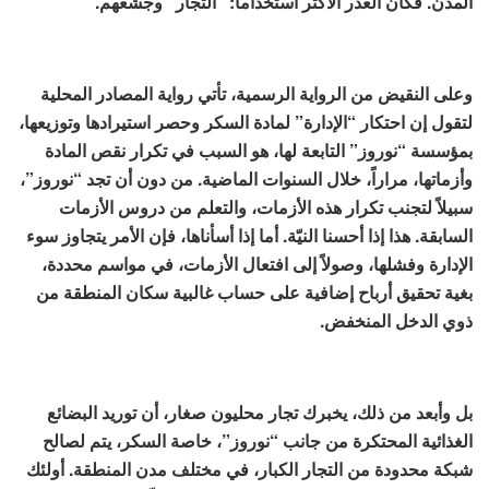
المدن. فكان العذر الأكثر استخداماً: “التجار” وجشعهم.
وعلى النقيض من الرواية الرسمية، تأتي رواية المصادر المحلية
لتقول إن احتكار “الإدارة” لمادة السكر وحصر استيرادها وتوزيعها،
بمؤسسة “نوروز” التابعة لها، هو السبب في تكرار نقص المادة
وأزماتها، مراراً، خلال السنوات الماضية. من دون أن تجد “نوروز”،
سبيلاً لتجنب تكرار هذه الأزمات، والتعلم من دروس الأزمات
السابقة. هذا إذا أحسنا النيّة. أما إذا أسأناها، فإن الأمر يتجاوز سوء
الإدارة وفشلها، وصولاً إلى افتعال الأزمات، في مواسم محددة،
بغية تحقيق أرباح إضافية على حساب غالبية سكان المنطقة من
ذوي الدخل المنخفض.
بل وأبعد من ذلك، يخبرك تجار محليون صغار، أن توريد البضائع
الغذائية المحتكرة من جانب “نوروز”، خاصة السكر، يتم لصالح
شبكة محدودة من التجار الكبار، في مختلف مدن المنطقة. أولئك