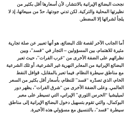
نجحت البضائع الإيرانية بالانتشار، لأن أسعارها أقل بكثير من
نظيرتها المحلية والتركية. لكن تدني جودتها، حدّ من مبيعاتها، إذ لا
يلجأ لشرائها إلا المضطر.
أما الجانب الآخر لقصة تلك البضائع، هو أنها تعبير عن صلة تجارية
مثيرة للاهتمام، بين المسؤولين – التجار في “قسد”، وبين
نظرائهم على الضفة الأخرى من “غرب الفرات”، حيث تعبر
البضائع الإيرانية من المعابر النهرية غير الشرعية، أو تلك الشرعية
مع مناطق سيطرة النظام. فيما تعبر بالمقابل، قوافل النفط
الخام، الذي تصدّره “قسد” للنظام، بأسعار أقل بكثير من السعر
العالمي. وعلى الضفة الأخرى من “شرق الفرات”، يظهر دور
لميليشيا “الحرس الثوري” الإيراني، التي تسيطر على معبر
البوكمال، والتي تقوم بتسهيل دخول البضائع الإيرانية إلى مناطق
سيطرة “قسد”، بالتنسيق مع مسؤولي هذه الأخيرة.