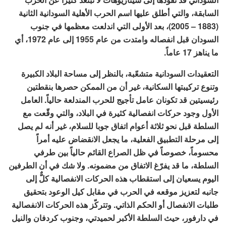
السابقة، والتي أطلق عليها اسم الحرب الأهلية السودانية الثانية
(1883 – 2005)، بعد الأولى التي اندلعت معظمها في جنوب
السودان قبل انفصاله وامتدت من عام 1955 إلى عام 1972، أي
ما يناهز 17 عاماً.
التعقيدات السودانية متشعّبة، بالنظر إلى مساحة البلاد الكبيرة
وتنوع تركيبتها السكانية، غير أن من الممكن حصرها بنقطتين
رئيسيتين قد تكونان عامل تأجيج للحرب المندلعة حالياً. العامل
الأول وجود حركات انفصالية كثيرة في البلاد، والتي وقّعت مع
السلطة قبل نحو ثلاثة أعوام اتفاق جوبا للسلام، غير أنه لم يصل
إلى مرحلة التطبيق الفعلية، ما يجعل الانقضاض عليه أمراً
محسوماً، خصوصاً في ظل الصراع القائم حالياً بين طرفي
السلطة، ما قد يفرّغ الاتفاق من مضمونه. ولا شك في أن الطرفين
اليوم يسعيان إلى استقطاب هذه الحركات الانفصالية كلٌّ إلى
جانبه لتعزيز موقعه في الحرب في مقابل كيل الوعود بتحقيق
طلبات الانفصال أو الحكم الذاتي. وتتركّز هذه الحركات الانفصالية
في دارفور، حيث السلطة الأكبر لحميدتي، وجنوب كردفان والنيل