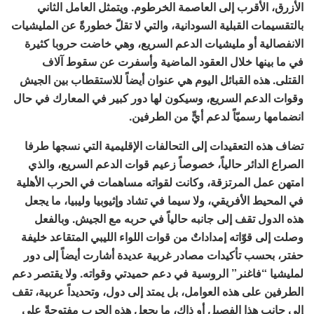
الأزرق، الأقرب إلى العاصمة الخرطوم. ويتمثل العامل الثاني
بالتقسيمات القبلية السودانية، والتي لا تقلّ خطورةً عن المليشيات
الانفصالية أو مليشيات الدعم السريع، وهي خاضت حروبا كثيرة
في ما بينها خلال العقود الماضية وأسفرت عن سقوط آلاف
القتلى. هذه القبائل اليوم هي عنوان أيضاً للاستقطاب بين الجيش
وقوات الدعم السريع، وسيكون لها دور كبير في المعارك في حال
انضمامها رسميّاً لدعم أيٍّ من الطرفين.
تضاف هذه التعقيدات إلى التحالفات الإقليمية التي نسجها طرفا
الصراع الدائر حالياً، خصوصاً زعيم قوات الدعم السريع، والذي
امتهن عمل المرتزقة، وكانت لقواته مساهمات في الحرب الأهلية
في المحيط الأفريقي، ولا سيما في تشاد وإثيوبيا وليبيا، ما يجعل
هذه الدول تقف إلى جانبه حالياً في حربه مع الجيش. وبالفعل
وصلت إلى قوّاته إمداداتٌ من قوات اللواء الليبي المتقاعد خليفة
حفتر، بحسب تأكيدات مصادر غربية عديدة أشارت أيضاً إلى دور
لمليشيا “فاغنر” الروسية في دعم حميدتي وقواته. ولا يقتصر دعم
الطرفين على هذه العوامل، بل يمتد إلى دول، وتحديداً عربية، تقف
إلى جانب هذا الفصيل أو ذاك، ما يجعل هذه الحرب مفتوحةً على