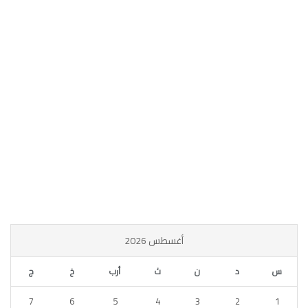
أغسطس 2026
س
د
ن
ث
أرب
خ
ج
7
6
5
4
3
2
1