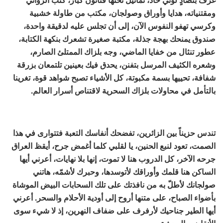
ومقتنياته، هدايا وأوراق وصولجان، مكتب من طاولة خشبية
وكرسي تهفو النفوس الآن، إلى أن تجلس عليه لدقيقة واحدة،
صندوق يمنحك بهجة جذلة، مكتبة صغيرة تشعرك بنكهة الكتابة،
عطور تنثال من خفايا الماضي، وجه بلزاك الممتلئ الصارم،
وشعره الكثيف المرسل بتفنن، يحدق فيك بعينين تلتمعان بزرقة
شفافة، تحييها بسمة مكبوتة، كل الأشياء تصبح شواهد قوة، تغرينا
بالتأمل في محاولات بلزاك السحرية لاقتناص أسرار العالم.
تندس حزيناً بين الزائرين، تفضحك أنفاسك التعبة فتتوارى في هذا
الصمت، تعود لنبع الحنين، يا لقلبي كلما أغمض جرح، أيقظ العراق
جرحه الآخر، كل الدروب هنا لا تموت، إنها بلا نهايات، أعرني أيها
الساكن هنا قلمك وأوراقك لأتوسدها، وحبرك لأشمّه، هاتني
صولجانك لأطلّ به من نافذتك على تلك السحابات البيض الموشاة
بأضواء الصباح، على متنها أروح إلى أودية الأحلام والسحر. أعرني
أيها الطير جناحيك لأرفرف على ضفاف النهرين، إذ لا شيء سوى