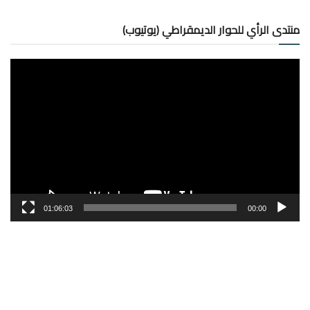
منتدى الرأي للحوار الديمقراطي (يوتيوب)
مشغل
الفيديو
01:06:03
00:00