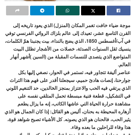
موجة ضياء خافت تغمر المكان (المنزل) الذي يعود تاريخه إلى
القرن التاسع عشر، تعيدك إلى عالم بلزاك الروائي الفرنسي توفي
في آب/أغسطس 1850، الذي يضج بالنداء، بيت يجنبنا همّ الكلمات،
ينسيك ثقل السنوات الصدئة، خصلات من الأشجار تظلل البيت
المتواضع الذي يتصدى للنسمات المقبلة من (السين )أشهر أنهار
العالم.
عناصر أليفة تتجاور فيه، تستمر في الحوار، نصغي‏ إليها بكل
جوارحنا، إنصات هادئ حميم، سيجعلنا أقدر على فهم هذا التراث
الذي يرتقي فيه الحب والاعتزاز بمنجز الخالدين، حد التنغيم اللوني
في التشكيل، قطعة فنية مبسطة تحمل المتلقي نفسه على
مشاهدة حرارة الحياة التي عاشها الكاتب، إنه ما يزال يطعم
أزهاره المحيطة به بحنان، أليس هو القائل: إذا كان الجمال هو الذي
يثير الحب، فالحنان هو الذي يصونه. كل الأشياء تصبح شواهد قوة،
هذا وفاء للراحلين ما بعده وفاء.
غرف بتضادٍ لوني حاد، تماثيل نحتها فنانون كبار، كتب الروائي