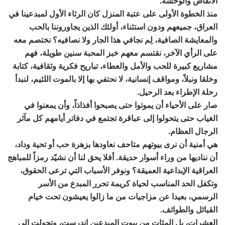
الأنقاض والوحشة.
منذ الخطوة الأولى على عتبة المنزل كان الرثاء الأول لمبدعينا في
العراق، جميعهم ودون استثناء، أولئك الذين يجاوروننا بالحب
والمعايشة الصافية، لِم نجافي هذا الجار ولا نصافيه؟ نختصم معه
على الرأي الآخر، نقتسم معهم خبز المحبة سنين طويلة، فهم
مشاريع كبيرة للحب والأمل والعطاء، تباريح فكرية وثقافية، كتابة
وخلقا ونبلاً، ومواقف إنسانية، لا نحتفي بها إلا بالموت اللئيم، لنبدأ
رحلة الإطراء بعد الرحيل.
صار على الأحياء أن يموتوا حتى يصبحوا أفذاذاً، وأن يمعنوا في
الغياب حتى يتحولوا إلى عباقرة تجتمع في دفاتر أيامهم كل مآثر
الرجال العظام.
هي أمنية أن نرى بيوتهم متاحف نعاودها بزهرة حب أو تحية وداد،
أن نناديها من وراء أسوار حديقة. أفلا يحق لنا أن نشيّد رمزاً للمباهج
العراقية الإبداعية العميقة؟ ونوفر الأسباب التي ترعى الحقوق،
وتكفل الحد المناسب لحياة كريمة تحرر المبدع من الأسر
الرسمي، بعيدا عن مزاجيات من ما زالوا يعيشون تحت خيام
القبائل والطوائف.
العشرات، بل المئات من بيوت المبدعين اندرست، وتحولت إلى