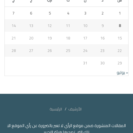
س
د
ن
ث
أرب
خ
ج
7
6
5
4
3
2
1
14
13
12
11
10
9
8
21
20
19
18
17
16
15
28
27
26
25
24
23
22
31
30
29
« يوليو
الأرشيف
الرئيسية
المقالات المنشورة ضمن موقع الرأي لا تعبر بالضرورة عن رأي الموقع الا
تلك التي تصدرها هيئة التحرير