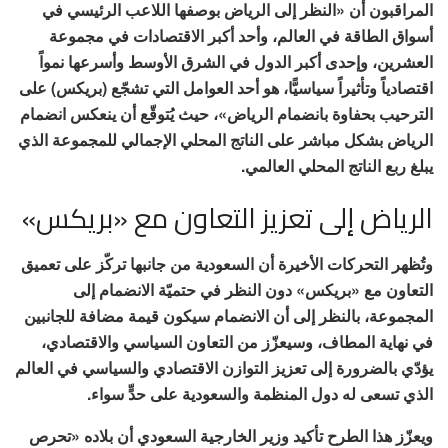
المراقبون أن «النظر إلى الرياض بوصفها اللاعب الرئيسي في
أسواق الطاقة في العالم، وأحد أكبر الاقتصادات في مجموعة
العشرين، وإحدى أكبر الدول في الشرق الأوسط وأسرعها نمواً
اقتصادياً وتأثيراً سياسيًّا، هو أحد العوامل التي تشجّع (بريكس) على
الترحيب بحفاوة بانضمام الرياض»، حيث يُتوقّع أن ينعكس انضمام
الرياض بشكل مباشر على الناتج المحلي الإجمالي للمجموعة الذي
يبلغ ربع الناتج المحلي العالمي.
الرياض إلى تعزيز التعاون مع «بريكس»
وتُظهر التحركات الأخيرة أن السعودية من جانبها تركّز على تعميق
التعاون مع «بريكس» دون النظر في حتميّة الانضمام إلى
المجموعة، بالنظر إلى أن الانضمام سيكون قيمة مضافة للجانبين
في نهاية المطاف، وسيعزّز من التعاون السياسي والاقتصادي،
يؤدّي بالضرورة إلى تعزيز التوازن الاقتصادي والسياسي في العالم
الذي تسعى له دول المنظمة والسعودية على حدٍّ سواء.
ويعزّز هذا الطرح تأكيد وزير الخارجية السعودي أن بلاده «تحرص