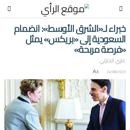
خبراء لـ«الشرق الأوسط»: انضمام
السعودية إلى «بريكس» يمثل
«فرصة مربحة»
غازي الحارثي
A
24/08/2023
A