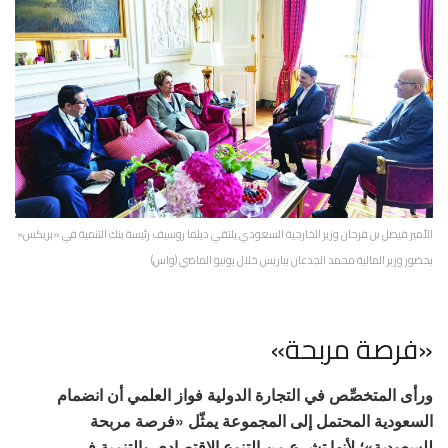
الأمير فيصل بن فرحان وزير الخارجية السعودي يلتقي ديلما روسيف رئيسة بنك التنمية في «بريكس»
بحضور وزير المالية محمد الجدعان بباريس خلال يونيو الماضي (واس)
«فرصة مربحة»
ورأى المتخصِّص في التجارة الدولية فواز العلمي أن انضمام
السعودية المحتمل إلى المجموعة يمثّل «فرصة مربحة
للسعودية»؛ لأنها تشرع من التنوع الاقتصادي والتنمية في