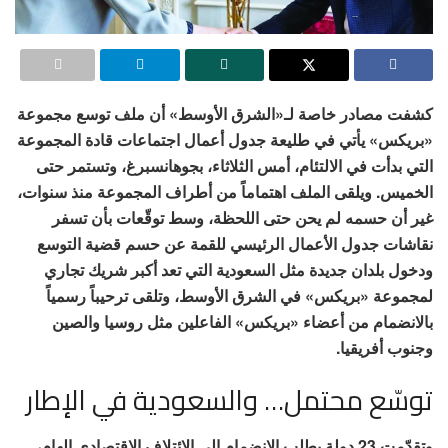
كشفت مصادر خاصة لـ«الشرق الأوسط» أن ملف توسع مجموعة
«بريكس» يأتي في طليعة جدول أعمال اجتماعات قادة المجموعة
التي بدأت في الالتئام، أمس الثلاثاء، بجوهانسبرغ، وتستمر حتى
الخميس. ويلقى الملف اهتماماً من أطراف المجموعة منذ سنوات،
غير أن حسمه لم يحن حتى اللحظة، وسط توقّعات بأن تسفر
نقاشات جدول الأعمال الرئيسي للقمة عن حسم قضية التوسع
ودخول بلدان جديدة مثل السعودية التي تعد أكبر شريك تجاري
لمجموعة «بريكس» في الشرق الأوسط، وتلقى ترحيباً رسمياً
بالانضمام من أعضاء «بريكس» الفاعلين مثل روسيا والصين
وجنوب أفريقيا.
توسّع محتمل… والسعودية في الإطار
وتقدّمت 23 دولة بطلب الانضمام إلى الائتلاف الاقتصادي الهام،