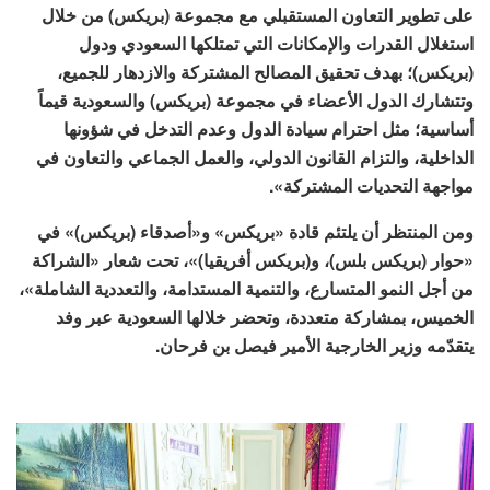
على تطوير التعاون المستقبلي مع مجموعة (بريكس) من خلال
استغلال القدرات والإمكانات التي تمتلكها السعودي ودول
(بريكس)؛ بهدف تحقيق المصالح المشتركة والازدهار للجميع،
وتتشارك الدول الأعضاء في مجموعة (بريكس) والسعودية قيماً
أساسية؛ مثل احترام سيادة الدول وعدم التدخل في شؤونها
الداخلية، والتزام القانون الدولي، والعمل الجماعي والتعاون في
مواجهة التحديات المشتركة».
ومن المنتظر أن يلتئم قادة «بريكس» و«أصدقاء (بريكس)» في
«حوار (بريكس بلس)، و(بريكس أفريقيا)»، تحت شعار «الشراكة
من أجل النمو المتسارع، والتنمية المستدامة، والتعددية الشاملة»،
الخميس، بمشاركة متعددة، وتحضر خلالها السعودية عبر وفد
يتقدّمه وزير الخارجية الأمير فيصل بن فرحان.