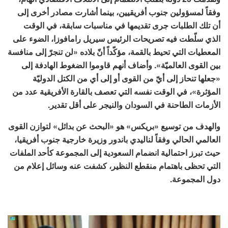
وفقاً لمسؤولين جنوب أفريقيين، بينما أشارت مصادر أخرى إلى
أن تلك الطلبات جرى تقديمها في مناسبات سابقة، في الوقت
الذي سلّطت فيه تصريحات الرئيس سيريل رامافوزا، الضوء على
المعطيات التي تحيط بالقمة، مؤكّداً أنّ بلاده «لن تنجرّ إلى منافسة
بين القوى العالميّة». وأضاف أنهم قاوموا الضغوط الهادفة إلى
«جعلها تنحاز إلى أيّ من القوى أو إلى أي من الكتل الدوليّة
المؤثرة»، في الوقت نفسه التي تعصف بالقارة الأفريقية عدد من
الأزمات الطاحنة في السودان والنيجر على أقل تقدير.
والهدف من توسيع «بريكس» هو «البحث عن بدائل» لتوازن القوى
العالمي الحالي وفقاً لناليدي باندور وزيرة خارجية جنوب أفريقيا،
حيث تبرز احتمالية انضمام السعودية إلى المجموعة كأحد الملفات
التي تحظى باهتمام منقطع النظير، كشفت عنه وسائل إعلام من
دول المجموعة.