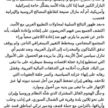
البازار الكبير فيما إذا كان بقاء الأسد يشكِّل حاجة إسرائيلية
وأمريكية، أم أنه مازال صنيعة لتقاطع المصالح الروسية والإيرانية
فحسب.
ه-بعد ظهور النتائج السلبية لمحاولات التطبيع العربي مع الأسد،
اكتشف الجميع بمن فيهم الحريصون على إنقاذه وإعادة تأهيله، بأنه
عاجز عن تقديم ما يلزم، فهو ضد إعادة اللاجئين سعياً وراء
المجتمع المتجانس، ومخطط التغيير الديمغرافي الناجز، ولم يوقف
تدفق الكبتاكون والمخدرات إلى الدول العربية، وضد تقديم أي
تنازل سياسي لحلِّ الأزمة، وكل ما يريده هو الحصول على الأموال
التي تستطيع إدارة عجلة اقتصاده وبسط سيطرته على ما تبقى
من البلاد. فتبخّرت أحلامه في التدفقات المالية العربية، وفشل
رهانه على إنهاء عزلته السياسية، وكسر حلقة العقوبات التي
تلاحقه. وهاهي إيران تضغط اليوم من أجل تسديد ديونه لها عبرَ
الإجهاز على ما تبقى بين يديه من أصول وموارد.
و-مثَّل الهجوم القاتل المشترك الذي شنَّه النظام وروسيا وإيران
على نحو ثلاثين بلدة وقرية في الشمال السوري، في إدلب وحلب
وأريافها، بالتزامن مع حملة قصف وتدمير تركي لمناطق قسد على