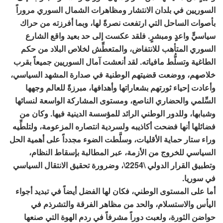
السوريين في بلدان الانتشار ومظاهرات الشمال السوري مروراً
بأصوات الساحل التي ارتفعت نصرةً لها، وبما أفرزته من حراك
سياسيٍّ واعدٍ ومبشرٍ. فلقد عكست إلى حد بعيد واقع الشارع
السوري المتأهب للانتفاض، والمتعطِّش لخلاص البلاد من حكم
الطاغية وتسلُّط مافياته. لقد أنعشت آمال السوريين جميعاً بقرب
خلاصهم، ووضعت قضيتهم الوطنية في صدارة المشهد السياسي،
وأعادت إحياء ثورتهم بشعاراتها وأهدافها، مبرزةً للعالم وجهها
السِّلمي والحضاري الناصع، ومستوى المشاركة الواسعة لنسائها
وشبابها، وللدور الوطني الرائد للمؤسسة الدينية فيها. وكان من
فضائلها أنها فضحت أكاذيبه ولسردية انتصاره المزعومة، ولتلطِّيه
وراء ستار حماية الأقليات، وسلَّطت الضوء مجدداً على أهمية الحل
السياسي للخروج من الأزمة، عبر المطالبة بإسقاط النظام،
وتطبيق القرار الدولي \2254\، وضرورة تحقيق الانتقال السياسي
في سوريا.
أما على المستوى الوطني، فكان لها الفضل أيضاً في تبديد أجواء
اليأس والاستسلام، والحد من مظاهر الفرقة والتشرذم في
حواضن الثورة، ولعبت دوراً مشرفاً في ردم الهوة التي صنعها