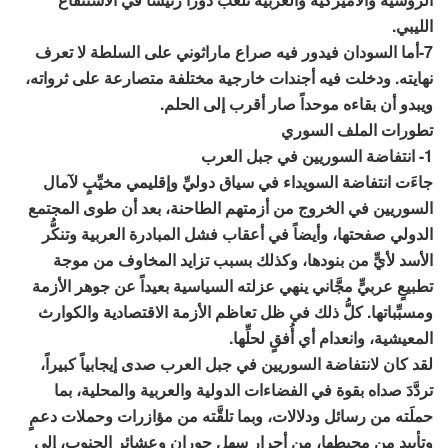
الليبي.
7-أما السودان فيدور فيه صراع ماراثوني على السلطة لا تعرف
نهايته. ودخلت فيه أجندات خارجية مختلفة متصارعة على ثرواته،
ويبدو أن بقاءه موحداً صار أقرب إلى الحلم.
تطورات الملف السوري
1- انتفاضة السوريين في جبل العرب
جاءَت انتفاضة السويداء في سياق دوليِّ وإقليمي مخيِّبٍ لآمال
السوريين في الخروج من أزمتهم الطاحنة، بعد أن طوى المجتمع
الدولي صفحتها، وأيضاً في أعقاب فشل المبادرة العربية وتنكُّر
الأسد لأيٍّ من بنودها، وكذلك بسبب تزايد المخاوف من موجة
تطبيعٍ عربيٍّ مجَّاني ينهي عزلته السياسية بعيداً عن جوهر الأزمة
ومسبِّباتها. كلُّ ذلك في ظل تعاظم الأزمة الاقتصادية والكوارث
المعيشية، وانعدام أي أُفقٍ لحلِّها.
لقد كان لانتفاضة السوريين في جبل العرب صدى إيجابياً كبيراً،
تردَّدَ صداه بقوة في الفضاءات الدولية والعربية والمحلية، بما
حملَته من رسائل ودلالات، وبما تلقَّته من مؤازرات وحملات دعمٍ
وتأييدٍ من محيطها، من أحرار سهل حوران وعشائر الجنوب، إلى