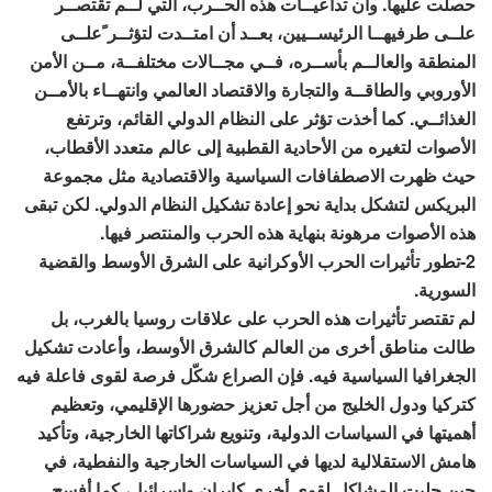
حصلت عليها. وأن تداعيــات هذه الحــرب، التي لــم تقتصــر
علــى طرفيهــا الرئيســيين، بعــد أن امتــدت لتؤثــر ًعلــى
المنطقة والعالــم بأســره، فــي مجــالات مختلفــة، مــن الأمن
الأوروبي والطاقــة والتجارة والاقتصاد العالمي وانتهــاء بالأمــن
الغذائــي. كما أخذت تؤثر على النظام الدولي القائم، وترتفع
الأصوات لتغيره من الأحادية القطبية إلى عالم متعدد الأقطاب،
حيث ظهرت الاصطفافات السياسية والاقتصادية مثل مجموعة
البريكس لتشكل بداية نحو إعادة تشكيل النظام الدولي. لكن تبقى
هذه الأصوات مرهونة بنهاية هذه الحرب والمنتصر فيها.
2-تطور تأثيرات الحرب الأوكرانية على الشرق الأوسط والقضية
السورية.
لم تقتصر تأثيرات هذه الحرب على علاقات روسيا بالغرب، بل
طالت مناطق أخرى من العالم كالشرق الأوسط، وأعادت تشكيل
الجغرافيا السياسية فيه. فإن الصراع شكّل فرصة لقوى فاعلة فيه
كتركيا ودول الخليج من أجل تعزيز حضورها الإقليمي، وتعظيم
أهميتها في السياسات الدولية، وتنويع شراكاتها الخارجية، وتأكيد
هامش الاستقلالية لديها في السياسات الخارجية والنفطية، في
حين جلبت المشاكل لقوى أخرى كإيران وإسرائيل، كما أفسح