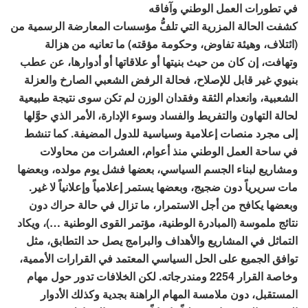
في تطورات العمل الوطني وآفاقه
كشفت الحالة المزرية التي تلفُّ مؤسسات المعارضة الرسمية من
(ائتلاف، وهيئة تفاوض، وحكومة مؤقته) ما تعانيه من هزالة
وتهافت، إن كان من حيث بنيتها أو علاقاتها أو أدوارها، عن عطب
بنيوي غير قابل للإصلاح، فحالة الرفض الشعبي الصارخ والعزلة
الشعبية، وانعدام الثقة وفقدان الوزن لم تكن سوى نتيجة طبيعية
لحالة التهاون والتفريط والفساد وسوء الإدارة، الأمر الذي حوَّلها
إلى مجرد منصات إعلامية وسياسية للدول المضيفة. كما تنشط
في ساحة العمل الوطني منذ أعوام، العشرات من محاولات
ومشاريع لبناء الجسم السياسي، بعضها فشل يوم مولده، وبعضها
مات سريرياً دون ضجيج، وبعضها يستمر إعلامياً وإعلانياً لا غير.
وبعضها يكافح من أجل الاستمرار، ما تزال في حالة حراك دون
نتائج ملموسة (المبادرة الوطنية، مؤتمر القوى الوطنية …)، ويكاد
التماثل في المشاريع والأهداف والبرامج يصل حد التطابق، مثل
توافق الجميع على الحل السياسي المعتمد في القرارات الأممية،
وخاصة القرار 2254 ومندرجاته. لكن الخلافات تدور حول مهام
المستقبل، دون ملامسة المهام الراهنة بجدية وكذلك الأدوار