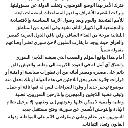
فترك الأمر بهذا الوضع الفوضوي، وتخلت الدولة عن مسؤوليتها.
وتركت القضية للأشراف وتقديم المساعدات لمنظمات تابعة
للأمم المتحدة. واليوم وبعد وصول الازمة السياسية والاقتصادية
والمجتمعية الى الانهيار التام، نشهد وفي العديد من المناطق
اللبنانية موجة من العداء السافر. وفي باقي الدول العربية كمصر
والعراق حيث يوجد ما يقارب المليون لاجئ سوري تعتبر أوضاعهم
مقبولة نسبياً.
أمام هذا الواقع المؤلم والصعب الذي يعيشه اللاجئ السوري
وانغلاق أي أمل له في العودة الكريمة الى وطنه، والعيش بقلق
دائم على مصيره ومصير أبنائه من أي تطورات سياسية او امنية أو
قرارات جائرة تصدر بحق اللاجئين في هذه الدولة او تلك تجعل منه
موضوع تهجير جديد أو وقودا لصراعات ليس له فيها ناقة او جمل.
وتبقى قضية اللاجئين والمهجرين والنازحين السوريين، قضية
وطنية وأممية لا يمكن حللها وعودتهم إلى وطنهم، إلا برحيل نظام
الإبادة والتوحش الأسدي عن سورية، وفتح مستقبل جديد
للسوريين عبر نظام وطني ديمقراطي قائم على المواطنة ودولة
القانون وتعدد الثقافات.