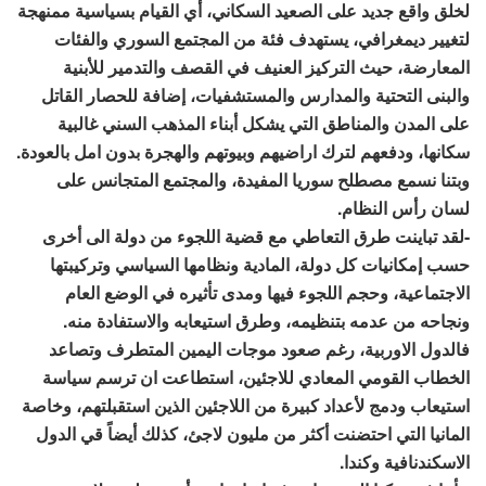
لخلق واقع جديد على الصعيد السكاني، أي القيام بسياسية ممنهجة
لتغيير ديمغرافي، يستهدف فئة من المجتمع السوري والفئات
المعارضة، حيث التركيز العنيف في القصف والتدمير للأبنية
والبنى التحتية والمدارس والمستشفيات، إضافة للحصار القاتل
على المدن والمناطق التي يشكل أبناء المذهب السني غالبية
سكانها، ودفعهم لترك اراضيهم وبيوتهم والهجرة بدون امل بالعودة.
وبتنا نسمع مصطلح سوريا المفيدة، والمجتمع المتجانس على
لسان رأس النظام.
-لقد تباينت طرق التعاطي مع قضية اللجوء من دولة الى أخرى
حسب إمكانيات كل دولة، المادية ونظامها السياسي وتركيبتها
الاجتماعية، وحجم اللجوء فيها ومدى تأثيره في الوضع العام
ونجاحه من عدمه بتنظيمه، وطرق استيعابه والاستفادة منه.
فالدول الاوربية، رغم صعود موجات اليمين المتطرف وتصاعد
الخطاب القومي المعادي للاجئين، استطاعت ان ترسم سياسة
استيعاب ودمج لأعداد كبيرة من اللاجئين الذين استقبلتهم، وخاصة
المانيا التي احتضنت أكثر من مليون لاجئ، كذلك أيضاً قي الدول
الاسكندنافية وكندا.