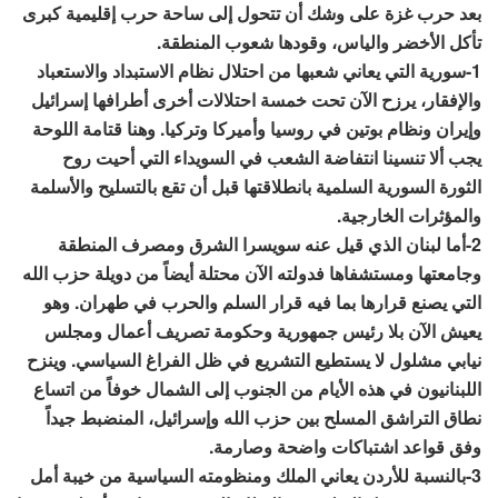
بعد حرب غزة على وشك أن تتحول إلى ساحة حرب إقليمية كبرى
تأكل الأخضر والياس، وقودها شعوب المنطقة.
1-سورية التي يعاني شعبها من احتلال نظام الاستبداد والاستعباد
والإفقار، يرزح الآن تحت خمسة احتلالات أخرى أطرافها إسرائيل
وإيران ونظام بوتين في روسيا وأميركا وتركيا. وهنا قتامة اللوحة
يجب ألا تنسينا انتفاضة الشعب في السويداء التي أحيت روح
الثورة السورية السلمية بانطلاقتها قبل أن تقع بالتسليح والأسلمة
والمؤثرات الخارجية.
2-أما لبنان الذي قيل عنه سويسرا الشرق ومصرف المنطقة
وجامعتها ومستشفاها فدولته الآن محتلة أيضاً من دويلة حزب الله
التي يصنع قرارها بما فيه قرار السلم والحرب في طهران. وهو
يعيش الآن بلا رئيس جمهورية وحكومة تصريف أعمال ومجلس
نيابي مشلول لا يستطيع التشريع في ظل الفراغ السياسي. وينزح
اللبنانيون في هذه الأيام من الجنوب إلى الشمال خوفاً من اتساع
نطاق التراشق المسلح بين حزب الله وإسرائيل، المنضبط جيداً
وفق قواعد اشتباكات واضحة وصارمة.
3-بالنسبة للأردن يعاني الملك ومنظومته السياسية من خيبة أمل