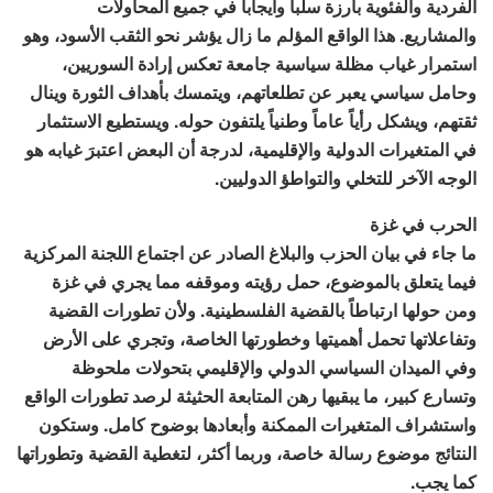
الفردية والفئوية بارزة سلباً وايجاباً في جميع المحاولات
والمشاريع. هذا الواقع المؤلم ما زال يؤشر نحو الثقب الأسود، وهو
استمرار غياب مظلة سياسية جامعة تعكس إرادة السوريين،
وحامل سياسي يعبر عن تطلعاتهم، ويتمسك بأهداف الثورة وينال
ثقتهم، ويشكل رأياً عاماً وطنياً يلتفون حوله. ويستطيع الاستثمار
في المتغيرات الدولية والإقليمية، لدرجة أن البعض اعتبرَ غيابه هو
الوجه الآخر للتخلي والتواطؤ الدوليين.
الحرب في غزة
ما جاء في بيان الحزب والبلاغ الصادر عن اجتماع اللجنة المركزية
فيما يتعلق بالموضوع، حمل رؤيته وموقفه مما يجري في غزة
ومن حولها ارتباطاً بالقضية الفلسطينية. ولأن تطورات القضية
وتفاعلاتها تحمل أهميتها وخطورتها الخاصة، وتجري على الأرض
وفي الميدان السياسي الدولي والإقليمي بتحولات ملحوظة
وتسارع كبير، ما يبقيها رهن المتابعة الحثيثة لرصد تطورات الواقع
واستشراف المتغيرات الممكنة وأبعادها بوضوح كامل. وستكون
النتائج موضوع رسالة خاصة، وربما أكثر، لتغطية القضية وتطوراتها
كما يجب.