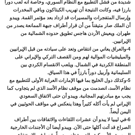
شديدة من فشل التطبيع مع النظام السوري، وخاصة أنه لعب دورا
بارزا فيه، وكانت النتيجة أن تهريب الكبتاكون وباقي المخدرات
وإرسال المتفجرات والمسيرات قد ازداد بعد مؤتمر القمة. ويبدو
أن الملك صار متيقناً من أن قرار أطراف جبهة الممانعة يصدر من
طهران. ويعيش الأردن هاجس تطويق حدوده الشمالية من
الإيرانيين.
4-والعراق يعاني من انتقاص وتعد على سيادته من قبل الإيرانيين
والميليشيات الموالية لهم ومن القصف التركي والإيراني على
المنطقة الكردية في الشمال. ويلعب الانقسام الكردي بين
السليمانية وأربيل دوراً بارزاً في هذا السياق.
5-وكذلك دول الخليج بما فيها الإمارات العرابة الأولى للتطبيع مع
نظام الأسد، انصدمت من موقف نظام الأسد الذي لم يتجاوب كما
يجب مع مبادرتهم المجانبة. ويبدو أن حتى الاتفاق السعودي
الإيراني لم يأت أكله كثيراً وهذا ينعكس في مواقف الحوثيين في
اليمن أيضاً.
6-في ليبيا لا يبدو أن عشرات اللقاءات والاتفاقات بين أطراف
الصراع قد أتت أكلها حتى الآن. ويبدو أيضا أن الأجندات الخارجية
الروسية والأميركية والغربية تلعب دوراً رئيسا في الاستنقاع