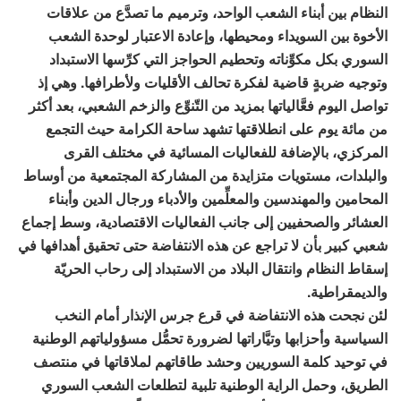
النظام بين أبناء الشعب الواحد، وترميم ما تصدَّع من علاقات
الأخوة بين السويداء ومحيطها، وإعادة الاعتبار لوحدة الشعب
السوري بكل مكوِّناته وتحطيم الحواجز التي كرِّسها الاستبداد
وتوجيه ضربةٍ قاضية لفكرة تحالف الأقليات ولأطرافها. وهي إذ
تواصل اليوم فعَّالياتها بمزيد من التّنوِّع والزخم الشعبي، بعد أكثر
من مائة يوم على انطلاقتها تشهد ساحة الكرامة حيث التجمع
المركزي، بالإضافة للفعاليات المسائية في مختلف القرى
والبلدات، مستويات متزايدة من المشاركة المجتمعية من أوساط
المحامين والمهندسين والمعلِّمين والأدباء ورجال الدين وأبناء
العشائر والصحفيين إلى جانب الفعاليات الاقتصادية، وسط إجماع
شعبي كبير بأن لا تراجع عن هذه الانتفاضة حتى تحقيق أهدافها في
إسقاط النظام وانتقال البلاد من الاستبداد إلى رحاب الحريّة
والديمقراطية.
لئن نجحت هذه الانتفاضة في قرع جرس الإنذار أمام النخب
السياسية وأحزابها وتيَّاراتها لضرورة تحمُّل مسؤولياتهم الوطنية
في توحيد كلمة السوريين وحشد طاقاتهم لملاقاتها في منتصف
الطريق، وحمل الراية الوطنية تلبية لتطلعات الشعب السوري