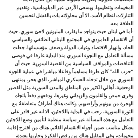
المخيمات وتنظيمها. ويسعى الأردن عبر الدبلوماسية، وتقديم
التنازلات لنظام الأسد، الا أن محاولاته بات بالفشل لتحسين
العلاقة معه.
-أما في لبنان حيث يتواجد ما يقارب المليونين لاجئ سوري. حيث
أن الانقسام العامودي في المجتمع اللبناني الطائفي والسياسي
الحاد، وانهيار الاقتصاد وغياب الدولة وضعف مؤسساتها. جعلت
مسألة التعامل مع اللجوء السوري منذ البداية غارقا في فوضى
التناقضات والمواقف السياسية من القضية السورية. حيث أن
“حزب الله” كان طرفا مساهماً وفاعلا مباشرا في عملية اللجوء
السوري من خلال تدخله العسكري المباشر، الذي هجر، بمنتهى
الوحشية، أهالي الكثير من المناطق والمدن السورية مثل القصير
وقرى حمص والقلمون والزبداني وغيرها، ودفعهم دفعاً باتجاه
الهجرة من بيوتهم وأراضيهم. وكانت هناك أطرافٌ متعاطفةٌ مع
الثورة السورية، رحب في البداية باللاجئين، الا انه غير قادر على
التعامل مع هذه المسألة عبر سياسة منظمة لتأمين وضع اللاجئين
بشكل مناسب ضمن أجواء الانقسام القائم. هناك من اقترح إقامة
مخيمات، وفي المقابل هناك من رفض الفكرة وحاربها بشدة،