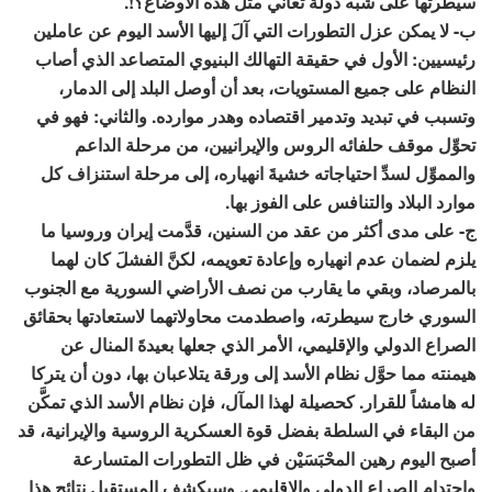
سيطرتها على شبه دولة تعاني مثل هذه الأوضاع؟!.
ب- لا يمكن عزل التطورات التي آلَ إليها الأسد اليوم عن عاملين
رئيسيين: الأول في حقيقة التهالك البنيوي المتصاعد الذي أصاب
النظام على جميع المستويات، بعد أن أوصل البلد إلى الدمار،
وتسبب في تبديد وتدمير اقتصاده وهدر موارده. والثاني: فهو في
تحوِّل موقف حلفائه الروس والإيرانيين، من مرحلة الداعم
والمموِّل لسدِّ احتياجاته خشيةَ انهياره، إلى مرحلة استنزاف كل
موارد البلاد والتنافس على الفوز بها.
ج- على مدى أكثر من عقد من السنين، قدَّمت إيران وروسيا ما
يلزم لضمان عدم انهياره وإعادة تعويمه، لكنَّ الفشلَ كان لهما
بالمرصاد، وبقي ما يقارب من نصف الأراضي السورية مع الجنوب
السوري خارج سيطرته، واصطدمت محاولاتهما لاستعادتها بحقائق
الصراع الدولي والإقليمي، الأمر الذي جعلها بعيدةَ المنال عن
هيمنته مما حوَّل نظام الأسد إلى ورقة يتلاعبان بها، دون أن يتركا
له هامشاً للقرار. كحصيلة لهذا المآل، فإن نظام الأسد الذي تمكَّن
من البقاء في السلطة بفضل قوة العسكرية الروسية والإيرانية، قد
أصبح اليوم رهين المحْبَسَيْن في ظل التطورات المتسارعة
واحتدام الصراع الدولي والإقليمي. وسيكشف المستقبل نتائج هذا