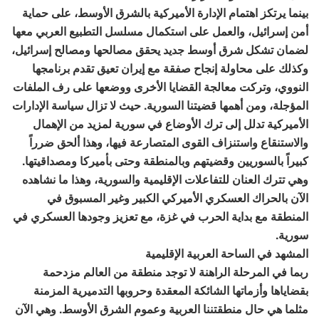
بينما يرتكز اهتمام الإدارة الأميركية بالشرق الأوسط، على حماية
أمن إسرائيل، والعمل على استكمال مسلسل التطبيع العربي معها
لضمان تشكل شرق أوسط جديد يحقق مصالحها ومصالح إسرائيل،
وكذلك على محاولة إنجاح صفقة مع إيران تعيق تقدم برنامجها
النووي، وتركت معالجة القضايا الأخرى ووضعها على رف الملفات
المؤجلة، ومن أهمها قضيتنا السورية. حيث لا تزال سياسة الإدارات
الأميركية تدلل إلى ترك الأوضاع في سورية لمزيد من الإهمال
والاستنقاع واستنزاف القوى المتصارعة فيها، وهذا ألحق ضرراً
كبيراً بالسوريين وقضيتهم وبالمنطقة وحتى بأميركا ومصداقيتها.
وهي تترك العنان للتفاعلات الإقليمية والسورية، وهذا ما نشاهده
الآن بالحراك العسكري الأميركي الكبير وغير المسبوق في
المنطقة مع بداية الحرب في غزة، مع تعزيز وجودها العسكري في
سورية.
المشهد في الساحة العربية الإقليمية
ربما في المرحلة الراهنة لا توجد منطقة من العالم مزدحمة
بقضاياها وأزماتها الشائكة المعقدة وحروبها التدميرية المزمنة
مثلما هي حال منطقتننا العربية وعموم الشرق الأوسط. وهي الآن