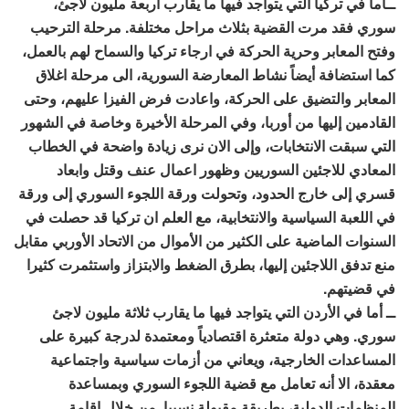
ــأما في تركيا التي يتواجد فيها ما يقارب أربعة مليون لاجئ،
سوري فقد مرت القضية بثلاث مراحل مختلفة. مرحلة الترحيب
وفتح المعابر وحرية الحركة في ارجاء تركيا والسماح لهم بالعمل،
كما استضافة أيضاً نشاط المعارضة السورية، الى مرحلة اغلاق
المعابر والتضيق على الحركة، واعادت فرض الفيزا عليهم، وحتى
القادمين إليها من أوربا، وفي المرحلة الأخيرة وخاصة في الشهور
التي سبقت الانتخابات، وإلى الان نرى زيادة واضحة في الخطاب
المعادي للاجئين السوريين وظهور اعمال عنف وقتل وابعاد
قسري إلى خارج الحدود، وتحولت ورقة اللجوء السوري إلى ورقة
في اللعبة السياسية والانتخابية، مع العلم ان تركيا قد حصلت في
السنوات الماضية على الكثير من الأموال من الاتحاد الأوربي مقابل
منع تدفق اللاجئين إليها، بطرق الضغط والابتزاز واستثمرت كثيرا
في قضيتهم.
ــ أما في الأردن التي يتواجد فيها ما يقارب ثلاثة مليون لاجئ
سوري. وهي دولة متعثرة اقتصادياً ومعتمدة لدرجة كبيرة على
المساعدات الخارجية، ويعاني من أزمات سياسية واجتماعية
معقدة، الا أنه تعامل مع قضية اللجوء السوري وبمساعدة
المنظمات الدولية، بطريقة مقبولة نسبيا. من خلال إقامة