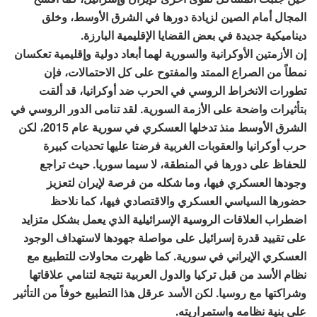
المجال أمام الصين لزيادة دورها في الشرق الأوسط، وخلق
ديناميكية جديدة في بعض القضايا الإقليمية البارزة.
إن الأزمتين الأوكرانية والسورية لهما أبعاد دولية وإقليمية تعكسان
نمطاً من الصراع الممتد والمفتوح على كل الاحتمالات، فإن
تطورات الانخراط الروسي في الحرب ضد أوكرانيا، قد ألقت
بتأثيرات واضحة على الأزمة السورية. لقد تنامى الدور الروسي في
الشرق الأوسط منذ تدخلها العسكري في سورية عام 2015، لكن
حرب أوكرانيا والعقوبات الغربية فرضتا عليها تحديات كبيرة
للحفاظ على دورها في المنطقة، لا سيما سوريا. حيث تراجع
وجودها العسكري فيها، وما شكله من فرصة لإيران لتعزيز
حضورها السياسي العسكري والاقتصادي فيها، كما نلاحظ
اضطراب العلاقات الروسية الإسرائيلية الذي يعمل بشكل متزايد
على تقييد قدرة إسرائيل على مواصلة جهودها لاستهداف الوجود
العسكري الإيراني في سورية. كما ظهرت محاولات للتطبيع مع
نظام الأسد من قبل تركيا والدول العربية نتيجة لتنامي علاقاتها
وشراكتها مع روسيا. لكن الأسد عرقل هذا التطبيع خوفاً من التأثير
على بنية نظامه واستمراريته.