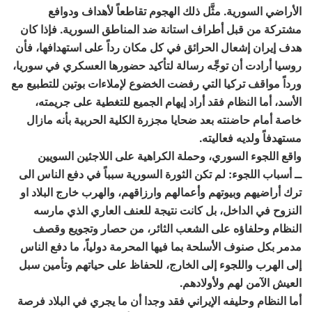
الأراضي السورية. مثَّل ذلك الهجوم تقاطعاً لأهداف ودوافع
مشتركة من قبل أطراف استانة ضد المناطق السورية. فإذا كان
هدف إيران إشعال الحرائق في كل مكان رداً على استهدافها، فأن
روسيا أرادت أن توجِّه رسالة لتأكيد حضورها العسكري في سوريا،
ورداً مواقف تركيا التي رفضت الخضوع لإملاءات بوتين للتطبيع مع
الأسد، أما النظام فقد أراد إيهام الجميع للتغطية على جريمته،
خاصة أمام حاضنته بعد ضحايا مجزرة الكلية الحربية بأنه مازال
مستهدفاً ولديه فعاليته.
واقع اللجوء السوري، وحملة الكراهية على اللاجئين السويين
ــ أسباب اللجوء: لم تكن الثورة السورية سبباً في دفع الناس الى
ترك أراضيهم وبيوتهم وأعمالهم وارزاقهم، والهرب خارج البلاد او
النزوح في الداخل، بل كانت نتيجة للعنف العاري الذي مارسه
النظام وحلفاؤه على الشعب الثائر، من حصار وتجويع وقصف
مدمر بكل صنوف الأسلحة بما فيها المحرمة دولياً، ما دفع الناس
إلى الهرب واللجوء إلى الخارج، للحفاظ على حياتهم وتأمين سبل
العيش الآمن لهم ولأولادهم.
أما النظام وحليفه الإيراني فقد وجدا أن ما يجري في البلاد فرصة