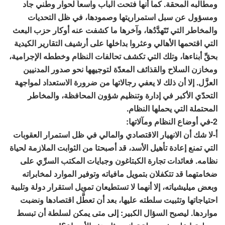
ومطالبه المحقة. كما أنها فتحت الباب واسعاً لحوار وطني جاد
ومسؤول عن سبل استمراريتها وصمودها، في ظل التحديات
والمخاطر التي تَتَهدَّدُها، وآخرها ما كشفت عنه أوكار حزب البعث
التي اقتحمها الأهالي وعثروا بداخلها على أرشيف التقارير الكيدية
بحقِّ أبناءها، وتلك التي تكشف تحالفات النظام وخططه الإجرامية،
ومخازن السلاح والقذائف المعدّة لتوجيهها نحو صدور المدنيين
العزَّل. إلا أن ذلك لا يعفي رجالاتها من ضرورة الاستعداد لمواجهة
التحدّي الأكبر في إدارة وتنظيم شؤون المحافظة، والمخاطر
المحتملة التي يحملها النظام.
2-في أوضاع النظام ومآلاتها:
أ-لا شك أن الانهيار الاقتصادي والمالي في ظل استمرار العقوبات
التي تمنع إعادة تأهيل الأسد، قد أصبحتا من الثوابت الملازمة لحياة
نظامه. فعائدات تجارة الكبتاغون وجبايات المكتب السرِّي على
ضخامتهما قد تتكفلان بتمويل مافياته وتوفير الموارد لمخابراته
وبعض ميليشياته، إلا أنهما لا تستطيعان تمويل استقرار دولة وتلبية
احتياجاتها وتثبيت سلطته عليها، بعد أن تعطَّل اقتصادها ونضبت
مواردها. ليصبح السؤال الكبير: إلى متى يمكن لسلطة أن تبسط