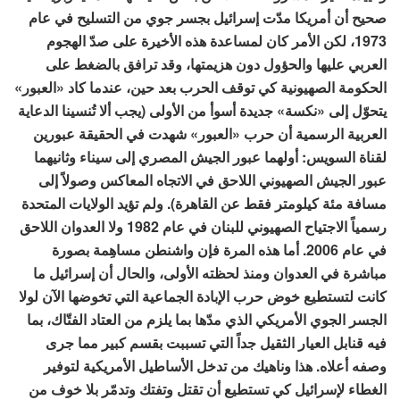
صحيح أن أمريكا مدّت إسرائيل بجسر جوي من التسليح في عام
1973، لكن الأمر كان لمساعدة هذه الأخيرة على صدّ الهجوم
العربي عليها والحؤول دون هزيمتها، وقد ترافق بالضغط على
الحكومة الصهيونية كي توقف الحرب بعد حين، عندما كاد «العبور»
يتحوّل إلى «نكسة» جديدة أسوأ من الأولى (يجب ألا تُنسينا الدعاية
العربية الرسمية أن حرب «العبور» شهدت في الحقيقة عبورين
لقناة السويس: أولهما عبور الجيش المصري إلى سيناء وثانيهما
عبور الجيش الصهيوني اللاحق في الاتجاه المعاكس وصولاً إلى
مسافة مئة كيلومتر فقط عن القاهرة). ولم تؤيد الولايات المتحدة
رسمياً الاجتياح الصهيوني للبنان في عام 1982 ولا العدوان اللاحق
في عام 2006. أما هذه المرة فإن واشنطن مساهِمة بصورة
مباشرة في العدوان ومنذ لحظته الأولى، والحال أن إسرائيل ما
كانت لتستطيع خوض حرب الإبادة الجماعية التي تخوضها الآن لولا
الجسر الجوي الأمريكي الذي مدّها بما يلزم من العتاد الفتّاك، بما
فيه قنابل العيار الثقيل جداً التي تسببت بقسم كبير مما جرى
وصفه أعلاه. هذا وناهيك من تدخل الأساطيل الأمريكية لتوفير
الغطاء لإسرائيل كي تستطيع أن تقتل وتفتك وتدمّر بلا خوف من