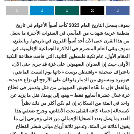
سوف يسجل التاريخ العام 2023 كأحد أسوأ الأعوام في تاريخ
منطقة عربية شهدت من المآسي في السنوات الأخيرة ما يجعل
من هذا القرن حتى الآن أحد أسوأ القرون في تاريخها. وبالطبع،
سوف يبقى العام المنصرم في الذاكرة الجماعية الإقليمية، في
المقام الأول، عام نكبة فلسطين الثانية، التي فاقت فظاعة النكبة
الأولى حيث إن العدوان الصهيوني على غزة قد جرى حتى الآن،
باعتراف صحيفة «واشنطن بوست» ذاتها يوم السبت الماضي،
«بوتيرة ومستوى من الدمار يفوقان على الأرجح أي نزاع حديث».
وبالفعل فإن ما نفّذه الجيش الصهيوني من قتل وتدمير في قطاع
غزة خلال عشرة أسابيع فقط – وهو، إلى يومنا، قتل ما يزيد عن
واحد في المئة من السكان، إن لم يكن أكثر من ذلك نظراً
لاستحالة إحصاء كافة القتلى تحت الأنقاض، وجرح ضعفي هذا
العدد بما يصل بعدد الضحايا الإجمالي من قتلى وجرحى إلى ما
يفوق الثلاثة في المئة، وتدمير ثلاثة أرباع مباني شطر القطاع
الشمالي وأكثر من ثلث مباني خان يونس، وتهجير غالبية السكان