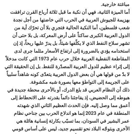
مباغتة خارجية.
أما الميزة الثانية، فهي أن نكبة ما قبل ثلاثة أرباع القرن ترافقت
بهزيمة للجيوش العربية في الحرب التي خاضتها من أجل نجدة
شعب فلسطين، أما النكبة الحالية فتجري بلا أن تحرّك أية من
الدول العربية الكبرى ساكناً على أرض المعركة، بل بلا حتى أن
تشهر سلاح النفط الذي لا يكلّفها شيئاً، بل يدرّ عليها ربحاً، إذ إن
استخدامه يؤدي بالضرورة إلى ارتفاع الأسعار مثلما جرى لدى
المقاطعة النفطية العربية خلال حرب عام 1973 التي كانت مدخلاً
إلى إثراء عظيم للدول العربية المصدّرة للنفط. بل إن الحقيقة التي
لا بدّ من قولها هي أن بعض الدول العربية يتعدّى كونه شاهداً سلبياً
على الجريمة إلى التواطؤ معها بصورة شبه مكشوفة.
ذلك أن النظام العربي قد بلغ الدرك، أو بالأحرى محطة جديدة في
هبوطه إلى الحضيض، إذ يفاجئنا دائماً بقدرته على الانحطاط إلى
أعمق مما وصل إليه. فإن الحدث العظيم الثاني الذي شهدته
المنطقة في عام 2023 إنما هو اندلاع الحرب بين جناحي نظام
عمر البشير في السودان، بما تسبّب بكارثة إنسانية هائلة هي
الأخرى وبتوجّه البلاد نحو تقسيم جديد، ليس على أساس قومي