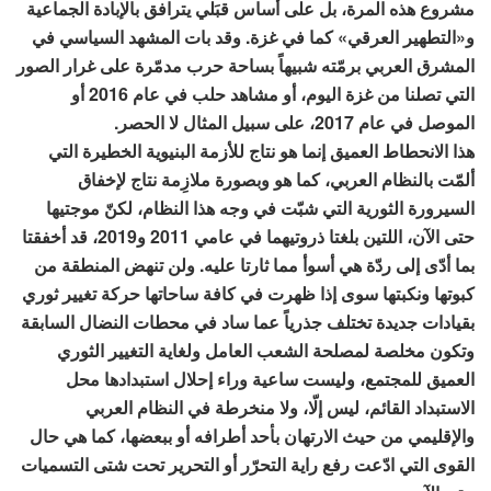
مشروع هذه المرة، بل على أساس قبَلي يترافق بالإبادة الجماعية
و«التطهير العرقي» كما في غزة. وقد بات المشهد السياسي في
المشرق العربي برمّته شبيهاً بساحة حرب مدمّرة على غرار الصور
التي تصلنا من غزة اليوم، أو مشاهد حلب في عام 2016 أو
الموصل في عام 2017، على سبيل المثال لا الحصر.
هذا الانحطاط العميق إنما هو نتاج للأزمة البنيوية الخطيرة التي
ألمّت بالنظام العربي، كما هو وبصورة ملازِمة نتاج لإخفاق
السيرورة الثورية التي شبّت في وجه هذا النظام، لكنّ موجتيها
حتى الآن، اللتين بلغتا ذروتيهما في عامي 2011 و2019، قد أخفقتا
بما أدّى إلى ردّة هي أسوأ مما ثارتا عليه. ولن تنهض المنطقة من
كبوتها ونكبتها سوى إذا ظهرت في كافة ساحاتها حركة تغيير ثوري
بقيادات جديدة تختلف جذرياً عما ساد في محطات النضال السابقة
وتكون مخلصة لمصلحة الشعب العامل ولغاية التغيير الثوري
العميق للمجتمع، وليست ساعية وراء إحلال استبدادها محل
الاستبداد القائم، ليس إلّا، ولا منخرطة في النظام العربي
والإقليمي من حيث الارتهان بأحد أطرافه أو ببعضها، كما هي حال
القوى التي ادّعت رفع راية التحرّر أو التحرير تحت شتى التسميات