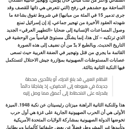
الساحقة مع حشدهم في رفح (التي تتعرض هي ذاتها للقصف وقد
جرى تدمير 15 في المئة من مبانيها) في شروط تفوق بشاعة ما
شهدته العقود الأخيرة من تهجير جماعي، إذ إن إسرائيل تمنع
وصول المساعدات الإنسانية إلى ضحايا «التطهير العرقي» الجديد
الذي ترتكبه – كل هذا، إنما يشكّل مستوىً قياسياً من الوحشية في
التاريخ الحديث. وبالطبع لا بدّ من أن نضيف إلى هذه الصورة
القاتمة ما يجري من قتل وتهجير في الضفة الغربية حيث تسعى
عصابات المستوطنات الصهيونية بمؤازرة جيش الاحتلال لتستكمل
فيها النكبة الثانية بثالثة.
النظام العربي قد بلغ الدرك، أو بالأحرى محطة
جديدة في هبوطه إلى الحضيض، إذ يفاجئنا دائماً
بقدرته على الانحطاط إلى أعمق مما وصل إليه
هذا وللنكبة الثانية الراهنة ميزتان رئيسيتان عن نكبة 1948. الميزة
الأولى هي أن الحرب الصهيونية الجارية على غزة هي أول حرب
تخوضها الدولة الصهيونية بمشاركة الولايات المتحدة الأمريكية
وتأييدها غير المشروط، فضلاً عن بعض حليفاتها كألمانيا وبريطانيا.