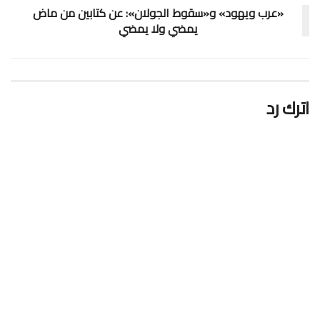
«عرب ويهود» و«سقوط الجولان»: عن كتابين من ماض
يمضي ولا يمضي
اترك رد