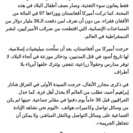
فقط يعانون سوء التغذية، وصار نصف أطفال البلاد في هذه
المحنة. كما تركت أميركا أفغانستان ووراءها 97 في المائة من
الأفغان فقراء، من دون أن نعرف لمن دفعت الـ36 مليار دولار من
المساعدات الإنسانية، التي اقتطعت من ضرائب الأميركيين، لنشر
الديمقراطية في العالم.
خرجت أميركا من أفغانستان، بعد أن سلّحت ميليشيات إسلامية،
لها تاريخ أسود في قتل المدنيين، وذخائر موزعة في أنحاء البلاد، لا
توفر مدارس وحقولاً زراعية، تنفجر، وتترك خلفها أبرياء بلا
أطراف.
في ذكرى مجازر الأنفال، خرجت السيدة الأولى في العراق شاناز
إبراهيم أحمد، تطلب من العالم ألا يخذل أهل غزة، كما خذل
العراقيين قبل 36 عاماً يوم دفنوا في مقابر جماعية. حينها لم يكن
من وسائل تواصل وكاميرات هواتف. «اليوم نحن نشاهد الإبادة
الجماعية على وسائل التواصل وبالنقل المباشر، ولا يمكن أن
نتجاهل الجريمة».