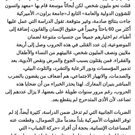
قتلت نحو مليون شخص. لكن أبحاثاً موسعة قام بها «معهد واتسون
للشؤون الدولية والعامة» التابع لـ«جامعة براون»، الأميركية
جاءت بنتائج صادمة، وغير متوقعة. تقول الدراسة التي عمل عليها
أكثر من 60 باحثاً وخبيراً في حقوق الإنسان والقانون، إضافة إلى
أطباء، تم اختيارهم جميعاً من جنسيات متنوعة لضمان
الموضوعية، إن عدد القتلى في هذه الحروب وصل إلى أربعة
ملايين ونصف المليون شخص، غالبيتهم من النساء والأطفال
والفقراء. فمن يقتلون بسبب الجوع والمرض ونقص الأدوية، بعد
تدمير المؤسسات ودور الرعاية والتشرد، والتلوث البيئي،
والصدمات، والانهيار الاجتماعي، هم أضعاف من يقضون بالضرب
المباشر بنيران المعارك. لهذا يحذر الخبراء من أن ضحايا هذه
الحروب، رغم مرور سنوات طويلة على بعضها، لا يزال عددهم إلى
تصاعد، لأن الأذى المتدحرج لم ينقطع بعد.
الضربات الجانبية التي لم تدخل ضمن الدراسة، كثيرة أيضاً، إذ لم
توفر العقوبات الأميركية بلداً معدماً مثل الصومال، وقطعت عنه
المساعدات الإنسانية، بحجة أن أفراد «حركة الشباب» التي