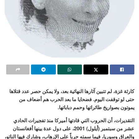
كارثة غزة، لم تتبين آثارها النهائية بعد، ولا يمكن حصر عدد قتلاها
حتى لو توقفت اليوم. فضحايا ما بعد الحرب هم أضعاف من
يموتون بصواريخ طائراتها وحمم دباباتها.
التقديرات، أن الحروب التي قادتها أميركا منذ تفجيرات الحادي
عشر من سبتمبر (أيلول) 2001، على دول عدة بينها أفغانستان
والعراق وسوريا، فيما سمته حرباً على الإرهاب، وشارك فيها الناتو،