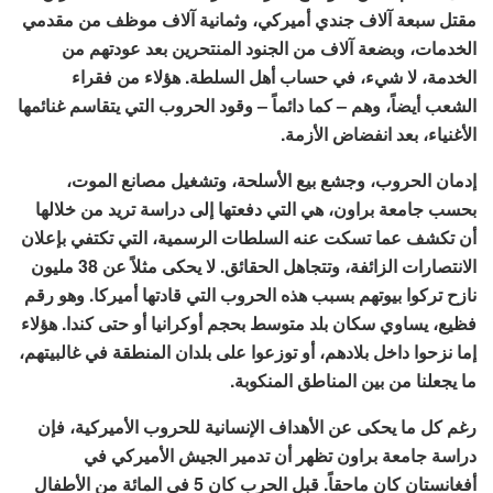
مقتل سبعة آلاف جندي أميركي، وثمانية آلاف موظف من مقدمي
الخدمات، وبضعة آلاف من الجنود المنتحرين بعد عودتهم من
الخدمة، لا شيء، في حساب أهل السلطة. هؤلاء من فقراء
الشعب أيضاً، وهم – كما دائماً – وقود الحروب التي يتقاسم غنائمها
الأغنياء، بعد انفضاض الأزمة.
إدمان الحروب، وجشع بيع الأسلحة، وتشغيل مصانع الموت،
بحسب جامعة براون، هي التي دفعتها إلى دراسة تريد من خلالها
أن تكشف عما تسكت عنه السلطات الرسمية، التي تكتفي بإعلان
الانتصارات الزائفة، وتتجاهل الحقائق. لا يحكى مثلاً عن 38 مليون
نازح تركوا بيوتهم بسبب هذه الحروب التي قادتها أميركا. وهو رقم
فظيع، يساوي سكان بلد متوسط بحجم أوكرانيا أو حتى كندا. هؤلاء
إما نزحوا داخل بلادهم، أو توزعوا على بلدان المنطقة في غالبيتهم،
ما يجعلنا من بين المناطق المنكوبة.
رغم كل ما يحكى عن الأهداف الإنسانية للحروب الأميركية، فإن
دراسة جامعة براون تظهر أن تدمير الجيش الأميركي في
أفغانستان كان ماحقاً. قبل الحرب كان 5 في المائة من الأطفال