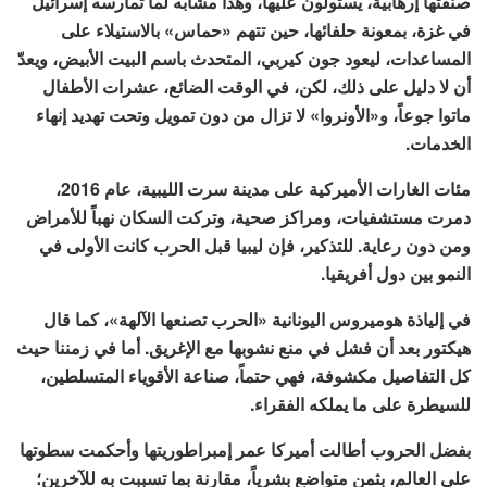
صنفتها إرهابية، يستولون عليها، وهذا مشابه لما تمارسه إسرائيل
في غزة، بمعونة حلفائها، حين تتهم «حماس» بالاستيلاء على
المساعدات، ليعود جون كيربي، المتحدث باسم البيت الأبيض، ويعدّ
أن لا دليل على ذلك، لكن، في الوقت الضائع، عشرات الأطفال
ماتوا جوعاً، و«الأونروا» لا تزال من دون تمويل وتحت تهديد إنهاء
الخدمات.
مئات الغارات الأميركية على مدينة سرت الليبية، عام 2016،
دمرت مستشفيات، ومراكز صحية، وتركت السكان نهباً للأمراض
ومن دون رعاية. للتذكير، فإن ليبيا قبل الحرب كانت الأولى في
النمو بين دول أفريقيا.
في إلياذة هوميروس اليونانية «الحرب تصنعها الآلهة»، كما قال
هيكتور بعد أن فشل في منع نشوبها مع الإغريق. أما في زمننا حيث
كل التفاصيل مكشوفة، فهي حتماً، صناعة الأقوياء المتسلطين،
للسيطرة على ما يملكه الفقراء.
بفضل الحروب أطالت أميركا عمر إمبراطوريتها وأحكمت سطوتها
على العالم، بثمن متواضع بشرياً، مقارنة بما تسببت به للآخرين؛