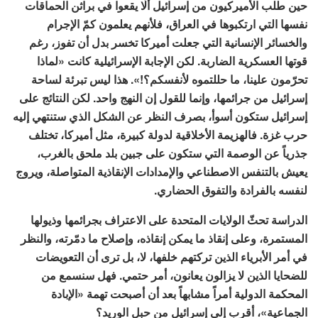
حين طلب الأميركيون من إسرائيل ألّا يقعوا في براثن الحماقات
نفسها التي ارتكبوها في العراق، فلأنهم يعلمون كمّ الإجرام
والخسائر الإنسانية التي جعلت أميركا تخسر بدل أن تفوز، رغم
قوتها العسكرية الضاربة. لكن الإجابة الإسرائيلية كانت «لماذا
تحرّمون علينا، ما حللتموه لأنفسكم؟!». هذا ليس تبرئة لساحة
إسرائيل من جرائمها، وإنما للقول إن النهج واحد. لكن النتائج على
إسرائيل ستكون أسوأ، بصرف النظر عن الشكل الذي ستنتهي إليه
حرب غزة. فالهزيمة الأخلاقية لدولة كبيرة، مثل أميركا، تختلف
جذرياً عن الوصمة التي ستكون على جبين بلد ملحق بالغرب،
يعيش بالتنفس الاصطناعي والإمدادات الإنقاذية المتواصلة، ويروج
لنفسه بالفرادة والتفوق الحضاري.
الدراسة تحثّ الولايات المتحدة على الاعتراف بجرائمها وذيولها
المستمرة، وعلى إنقاذ ما يمكن إنقاذه، وإصلاح ما دمّرته، والنظر
في أمر الأبرياء الذين تركتهم خلفها، لا، بل ترى أن التعويضات
للضحايا الذين لا يزالون يعانون، أمر حتمي. فهل سنسمع من
المحكمة الدولية أمراً مشابهاً بعد أن أصبحت تهمة «الإبادة
الجماعية»، أقرب إلى إسرائيل من حبل الوريد؟