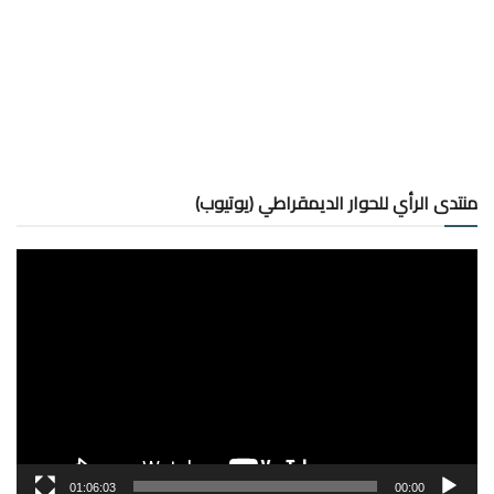
منتدى الرأي للحوار الديمقراطي (يوتيوب)
مشغل
الفيديو
01:06:03
00:00