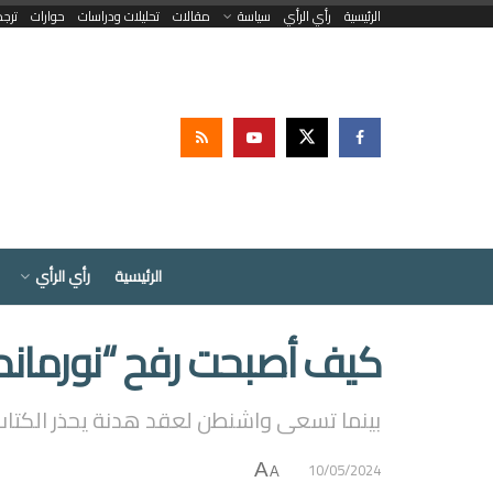
الرئيسية
رأي الرأي
سياسة
مقالات
تحليلات ودراسات
حوارات
ترج
الرئيسية
رأي الرأي
كيف أصبحت رفح “نورماند
بينما تسعى واشنطن لعقد هدنة يحذر الكتاب 
10/05/2024
A
A