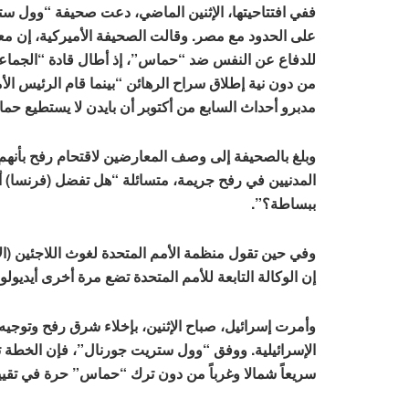
ففي افتتاحيتها، الإثنين الماضي، دعت صحيفة “وول ست
على الحدود مع مصر. وقالت الصحيفة الأميركية، إن 
للدفاع عن النفس ضد “حماس”، إذ أطال قادة “الجماعة 
من دون نية إطلاق سراح الرهائن “بينما قام الرئيس الأ
مدبرو أحداث السابع من أكتوبر أن بايدن لا يستطيع حماي
وبلغ بالصحيفة إلى وصف المعارضين لاقتحام رفح بأنهم 
المدنيين في رفح جريمة، متسائلة “هل تفضل (فرنسا) أن
ببساطة؟”.
وفي حين تقول منظمة الأمم المتحدة لغوث اللاجئين (الأو
إن الوكالة التابعة للأمم المتحدة تضع مرة أخرى أيديول
وأمرت إسرائيل، صباح الإثنين، بإخلاء شرق رفح وتوجيه ا
الإسرائيلية. ووفق “وول ستريت جورنال”، فإن الخطة تت
سريعاً شمالا وغرباً من دون ترك “حماس” حرة في تقيي