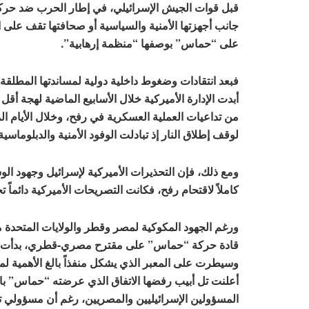
قبل قوات الجيش الإسرائيلي، في إطار الحرب ضد حر
جانب أجهزتها الأمنية والسياسية أو صحافتها تقف على
على “حماس” بوصفها “منظمة إرهابية”.
فبعد انتقادات وضغوط داخلية دولية لمساندتها المطلقة 
أبدت الإدارة الأميركية خلال الأسابيع الماضية لهجة أقل
من تداعيات العملية العسكرية في رفح، وخلال الأيام
لوقف إطلاق النار إذ تبادلت الوفود الأمنية والدبلوماس
ومع ذلك، فإن التحذيرات الأميركية لإسرائيل وجهود ال
كاملاً لاقتحام رفح، فكانت التصريحات الأميركية دائماً
ورغم الجهود المكوكية لمصر وقطر والولايات المتحدة 
قادة حركة “حماس” على مقترح مصري-قطري، بدأت إسر
وسيطرت على المعبر الذي يشكل منفذاً بالغ الأهمية ل
أعلنت تل أبيب رفضها الاتفاق الذي عرضته “حماس” باعت
المسؤولين الإسرائيليين والمصريين، رغم أن مسؤولي تل