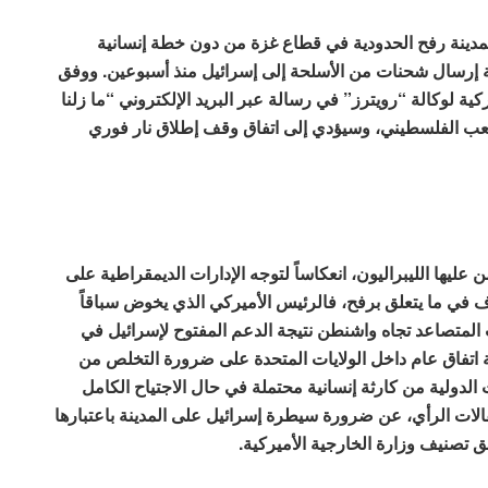
ً لمدينة رفح الحدودية في قطاع غزة من دون خطة إنسانية
ية إرسال شحنات من الأسلحة إلى إسرائيل منذ أسبوعين. ووفق
ية لوكالة “رويترز” في رسالة عبر البريد الإلكتروني “ما زلنا
عب الفلسطيني، وسيؤدي إلى اتفاق وقف إطلاق نار فوري
 عليها الليبراليون، انعكاساً لتوجه الإدارات الديمقراطية على
ف في ما يتعلق برفح، فالرئيس الأميركي الذي يخوض سباقاً
ب المتصاعد تجاه واشنطن نتيجة الدعم المفتوح لإسرائيل في
 شخص، في حين ثمة اتفاق عام داخل الولايات المتحدة على ضرورة التخلص من
دولية من كارثة إنسانية محتملة في حال الاجتياح الكامل
الات الرأي، عن ضرورة سيطرة إسرائيل على المدينة باعتبارها
 تصنيف وزارة الخارجية الأميركية.