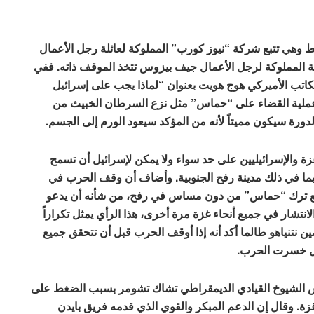
 وهي تتبع شركة “نيوز كورب” المملوكة لعائلة رجل الأعمال
 المملوكة لرجل الأعمال جيف بيزوس تتخذ الموقف ذاته. ففي
اتب الأميركي هوج هويت بعنوان “لماذا يجب على إسرائيل
عملية القضاء على “حماس” مثل نزع السرطان الخبيث من
ورة سيكون مميتاً لأنه من المؤكد سيعود الورم إلى الجسم.
زة والإسرائيليين على حد سواء ولا يمكن لإسرائيل أن تسمح
 بما في ذلك مدينة رفح الجنوبية. وأضاف أن وقف الحرب في
مع ترك “حماس” من دون مساس في رفح، من شأنه أن يدعو
انتشار في جميع أنحاء غزة مرة أخرى، هذا الرأي يمثل تكراراً
مين نتنياهو طالما أكد أنه إذا أوقف الحرب قبل أن تتحقق جميع
ئيل خسرت الحرب.
لس الشيوخ القيادي الديمقراطي تشاك تشومر بسبب الضغط على
ة. وقال إن الدعم المبكر والقوي الذي قدمه فريق بايدن