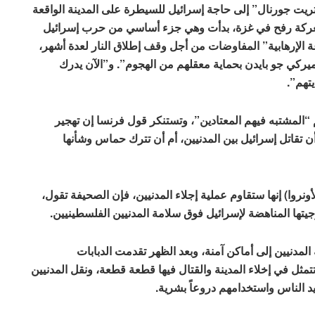
ريت جورنال” إلى حاجة إسرائيل للسيطرة على المدينة الواقعة
معركة رفح في غزة، بدأت وهي جزء أساسي من حرب إسرائيل
الإرهابية” المفاوضات من أجل وقف إطلاق النار لعدة أشهر،
ميركي جو بايدن بحماية معقلهم من الهجوم”. و”الآن يدرك
تهم”.
“المشتبه فيهم المعتادين”، وتستنكر قول فرنسا إن تهجير
 تقاتل إسرائيل بين المدنيين، أم أن تترك حماس وشأنها
نروا) إنها ستقاوم عملية إجلاء المدنيين، فإن الصحيفة تقول،
وجيتها المناهضة لإسرائيل فوق سلامة المدنيين الفلسطينيين.
لمدنيين إلى أماكن آمنة، وبعد الظهر تقدمت الدبابات
مثل في إخلاء المدينة والقتال فيها قطعة قطعة، ونقل المدنيين
د الناس واستخدامهم دروعاً بشرية.