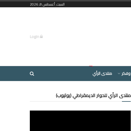
السبت, أغسطس 8, 2026
Login
وفكر
منتدى الرأي
منتدى الرأي للحوار الديمقراطي (يوتيوب)
مشغل
الفيديو