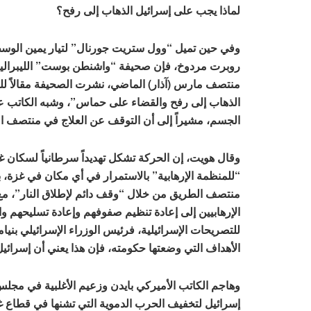
لماذا يجب على إسرائيل الذهاب إلى رفح؟
وفي حين تميل “وول ستريت جورنال” لتيار يمين الوسط
روبرت مردوخ، فإن صحيفة “واشنطن بوست” الليبرالية
منتصف مارس (آذار) الماضي، نشرت الصحيفة مقالاً للك
الذهاب إلى رفح والقضاء على حماس”، وشبه الكاتب 
الجسم، مشيراً إلى أن التوقف عن العلاج في منتصف الد
وقال هويت، إن الحركة تشكل تهديداً سرطانياً لسكان غ
“للمنظمة الإرهابية” بالاستمرار في أي مكان في غزة،
منتصف الطريق من خلال “وقف دائم لإطلاق النار”، 
الإرهابيين إلى إعادة تنظيم صفوفهم وإعادة تسليحهم وال
للتصريحات الإسرائيلية، فرئيس الوزراء الإسرائيلي بنيا
الأهداف التي وضعتها حكومته، فإن هذا يعني أن إسرا
وهاجم الكاتب الأميركي بايدن وزعيم الأغلبية في مج
إسرائيل لتخفيف الحرب الدموية التي تشنها في قطاع غز