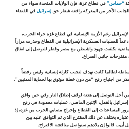
كة
“حماس”
في قطاع غزة، فإن الولايات المتحدة سواء من
 الجانب الآخر من المعركة رافعة شعار حق
إسرائيل
في القضاء
لإسرائيل رغم الأزمة الإنسانية في قطاع غزة جراء الحرب،
 دعماً للعمليات العسكرية الإسرائيلية في القطاع وحذرت مراراً
 الماضية تكثفت جهود واشنطن مع مصر وقطر للتوصل إلى اتفاق
ية مقترحات جانبي الصراع.
وساطة لطالما كانت تهدف لتجنب كارثة إنسانية وليس رفضاً
 تحذر من اجتياح رفح “من دون خطة موثوق بها لحماية المدنيين”.
من أجل التوصل إلى هدنة لوقف إطلاق النار وفي حين وافق
ائيل بالفعل، الإثنين الماضي، عمليات محدودة في رفح
مرور المساعدات إلى القطاع وإخراج مصابي الحرب من غزة، إذ
باره يختلف عن ذلك المقترح الذي تم التوافق عليه بين
 أبيب قالوا إن بلادهم ستواصل مناقشة الاقتراح.