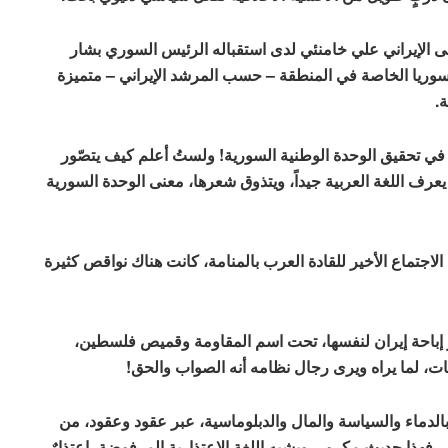
ى الإيراني علي خامنئي لدى استقباله الرئيس السوري بشار
نة سوريا الخاصة في المنطقة – حسب المرشد الإيراني – متميزة
.
اً في تحقيق الوحدة الوطنية السورية! ولستُ أعلم كيف يتصّور
عرف اللغة العربية جيداً، ويتذوق شعرها، معنى الوحدة السورية
لاجتماع الأخير للقادة العرب بالمنامة، كانت هناك نواقص كثيرة
 إباحة إيران لنفسها، تحت اسم المقاومة وقميص فلسطين،
ت، لما يراه ويرى رجال نظامه أنه الصواب والحق!
دماء والسياسة والمال والدبلوماسية، عبر عقود وعقود، من
، فهذا حديث مكرور، ويشبه اللغة الاعتذارية المرفوضة، اعتذارٌ