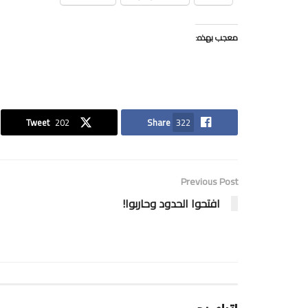
معجب بهذه:
Tweet
202
Share
322
Previous Post
افتحوا الحدود وحاربوا!