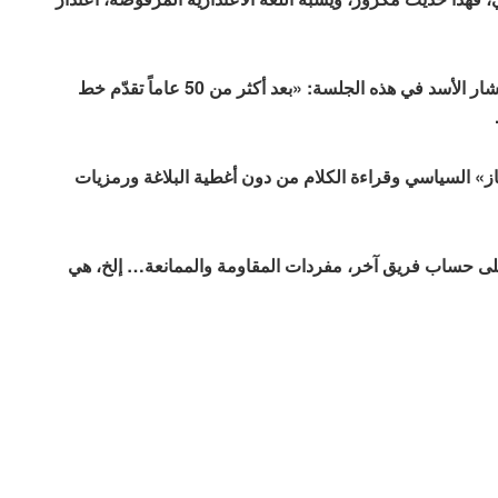
حسبما ورد في وكالة «تسنيم»، قال الرئيس السوري بشار الأسد في هذه الجلسة: «بعد أكثر من 50 عاماً تقدّم خط
جاز» السياسي وقراءة الكلام من دون أغطية البلاغة ورمزيات
ى حساب فريق آخر، مفردات المقاومة والممانعة… إلخ، هي