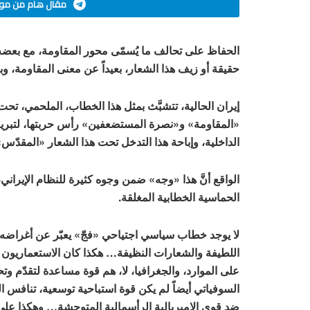
مقال هام من موق
الحفاظ على تحالف ما يُسمّى محور المقاومة، مع بعضه
حقيقة أو زيف هذا الشعار، بعيداً عن معنى المقاومة، وب
إيران الحالية، تتشبَّث بمثل هذا الخطاب، الملحمي، تح
«المقاومة» و«نصرة المستضعفين» رأس حربتها، لتبرير
الداخلية، وإباحة هذا التدخل تحت هذا الشعار «المقدّس»
الواقع أنَّ هذا «وجه» ضمن وجوه كثيرة للنظام الإيراني،
الحماسية الخطابية المغلقة.
لا يوجد خطاب سياسي اجتياحي «فجّ» يعبّر عن أغراضه ال
اللطيفة والشعارات النظيفة… هكذا كان الاستعماريون 
على الموارد، والجغرافيا، لا، هم قوة مساعدة لتقدّم وت
السوفياتي أيضاً لم يكن قوة استباحية توسعية، تنافس 
ضد قوى الإمبريالية الرأسمالية المتوحشة… وهكذا على