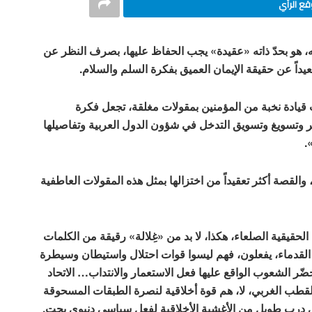
ع الرأي
، هو بحدّ ذاته «عقيدة» يجب الحفاظ عليها، بصرف النظر عن
عيداً عن حقيقة الإيمان العميق بفكرة السلم والسلام.
ت قيادة نخبة من المؤمنين بمقولات مغلقة، تجعل فكرة
 وتسويغ وتسويق التدخل في شؤون الدول العربية وتفاصيلها
.
 والقصة أكثر تعقيداً من اختزالها بمثل هذه المقولات العاطفية
حقيقية الصلعاء، هكذا، لا بد من «غِلالة» رقيقة من الكلمات
القدماء، يفعلون، فهم ليسوا قوات احتلال واستيطان وسيطرة
حضّر الشعوب الواقع عليها فعل الاستعمار والانتداب… الاتحاد
القطب الغربي، لا، هم قوة أخلاقية لنصرة الطبقات المسحوقة
 دربٍ طويل من الأغشية الأخلاقية لفعل سياسي دنيوي بحت.